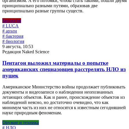
организмом. А его потомки, чтобы стать такими, пошли двумя
принципиально разными путями, образовав две
принципиально разные группы существ.
Биология
# LUCA
# археи
# бактерия
# биология
9 августа, 10:53
Редакция Naked Science
Пентагон выложил материалы о попытке
американских спецназовцев расстрелять НЛО из
пушек
Американское Министерство войны продолжает публиковать
документы и видеозаписи о наблюдении неопознанных
летающих объектов. Как и ранее, происхождение объектов из
наблюдений неясно, но достаточно очевидно, что как
минимум часть из них не относятся к известным сегодняшней
науке природным феноменам.
Оружие и техника
# НЛО