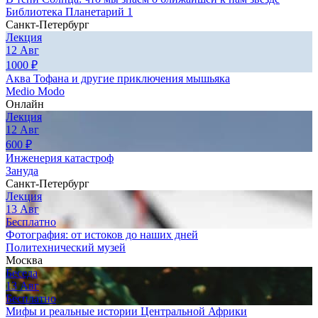
Библиотека Планетарий 1
Санкт-Петербург
Лекция
12
Авг
1000
₽
Аква Тофана и другие приключения мышьяка
Medio Modo
Онлайн
Лекция
12
Авг
600
₽
Инженерия катастроф
Зануда
Санкт-Петербург
Лекция
13
Авг
Бесплатно
Фотография: от истоков до наших дней
Политехнический музей
Москва
Беседа
13
Авг
Бесплатно
Мифы и реальные истории Центральной Африки