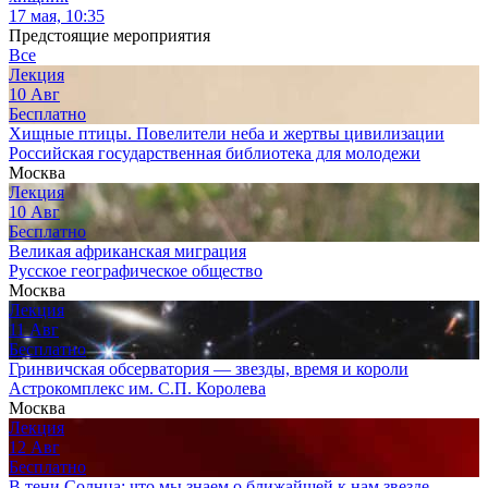
17 мая, 10:35
Предстоящие мероприятия
Все
Лекция
10
Авг
Бесплатно
Хищные птицы. Повелители неба и жертвы цивилизации
Российская государственная библиотека для молодежи
Москва
Лекция
10
Авг
Бесплатно
Великая африканская миграция
Русское географическое общество
Москва
Лекция
11
Авг
Бесплатно
Гринвичская обсерватория — звезды, время и короли
Астрокомплекс им. С.П. Королева
Москва
Лекция
12
Авг
Бесплатно
В тени Солнца: что мы знаем о ближайшей к нам звезде