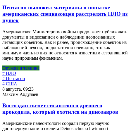
Пентагон выложил материалы о попытке
американских спецназовцев расстрелять НЛО из
пушек
Американское Министерство войны продолжает публиковать
документы и видеозаписи о наблюдении неопознанных
летающих объектов. Как и ранее, происхождение объектов из
наблюдений неясно, но достаточно очевидно, что как
минимум часть из них не относятся к известным сегодняшней
науке природным феноменам.
Оружие и техника
# НЛО
# Пентагон
# США
8 августа, 09:23
Максим Абдулаев
Воссоздан скелет гигантского древнего
крокодила, который охотился на динозавров
Американские палеонтологи собрали первую научно
достоверную копию скелета Deinosuchus schwimmeri —