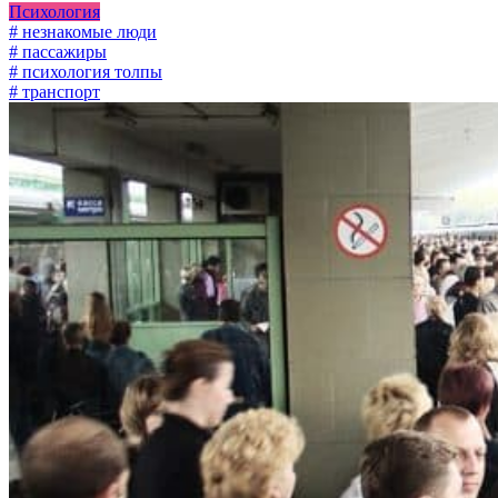
Психология
# незнакомые люди
# пассажиры
# психология толпы
# транспорт