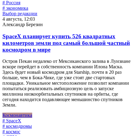
# Россия
# экономика
Выбор редакции
4 августа, 12:03
Александр Березин
SpaceX планирует купить 526 квадратных
километров земли под самый большой частный
космодром в мире
Остров Пекан недалеко от Мексиканского залива в Луизиане
вскоре перейдет в собственность компании Илона Маска.
Здесь будет новый космодром для Starship, почти в 20 раз
больше, чем в Бока-Чике, где уже стоят две стартовых
площадки. Уникальное местоположение позволит компании
попытаться реализовать амбициозную цель о запуске
миллиона низкоорбитальных спутников на орбиты, где
сегодня находится подавляющее меньшинство спутников
Земли.
Космонавтика
# SpaceX
# космодромы
# космос