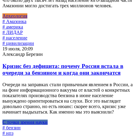
что около двух тысяч лет назад население юго-западной части
Амазонии могло достигать трех миллионов человек.
Археология
# Амазонка
# америка
# ЛИДАР
# население
# цивилизации
19 июля, 20:09
Александр Березин
Кризис без дефицита: почему Россия встала в
очереди за бензином и когда они закончатся
Очереди на заправках стали привычным явлением в России, а
на фоне информационного вакуума от властей о конкретных
показателях производства бензина в июне население
вынуждено ориентироваться на слухи. Все это выглядит
довольно странно, но есть нюанс: скорее всего, кризис уже
начинает выдыхаться. Как именно мы это выяснили?
С точки зрения науки
# бензин
# нпз