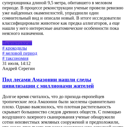
суперхищника длиной 9,5 метра, обитавшего в меловом
периоде. В процессе реконструкции ученые провели ревизию
уже найденных окаменелостей, упразднили один
сомнительный вид и описали новый. В итоге исследователи
классифицировали животное как предка аллигаторов, а еще
нашли у него интересные анатомические особенности пока
неясного назначения.
Палеонтология
# крокодилы
# меловой период
# таксономия
31 июля, 14:12
Андрей Серегин
Под лесами Амазонии нашли следы
цивилизации с миллионами жителей
Долгое время считалось, что до прихода европейцев
тропические леса Амазонии были заселены сравнительно
плохо. Однако выяснилось, что плотная растительность
скрывает большинство следов древних обществ. С помощью
воздушного лазерного сканирования ученые обнаружили
сотни неизвестных земляных сооружений и предположили,