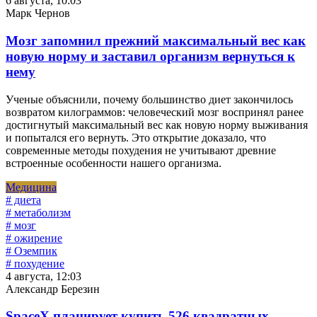
6 августа, 10:03
Марк Чернов
Мозг запомнил прежний максимальный вес как
новую норму и заставил организм вернуться к
нему
Ученые объяснили, почему большинство диет закончилось
возвратом килограммов: человеческий мозг воспринял ранее
достигнутый максимальный вес как новую норму выживания
и попытался его вернуть. Это открытие доказало, что
современные методы похудения не учитывают древние
встроенные особенности нашего организма.
Медицина
# диета
# метаболизм
# мозг
# ожирение
# Оземпик
# похудение
4 августа, 12:03
Александр Березин
SpaceX планирует купить 526 квадратных