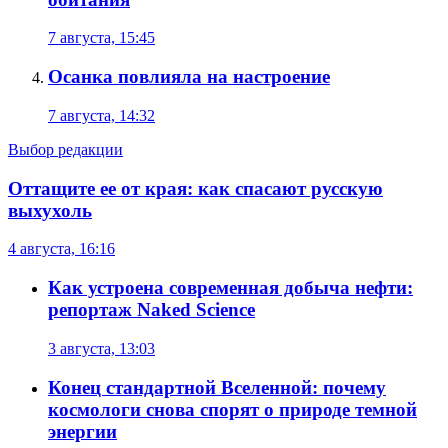
7 августа, 15:45
Осанка повлияла на настроение
7 августа, 14:32
Выбор редакции
Оттащите ее от края: как спасают русскую
выхухоль
4 августа, 16:16
Как устроена современная добыча нефти:
репортаж Naked Science
3 августа, 13:03
Конец стандартной Вселенной: почему
космологи снова спорят о природе темной
энергии