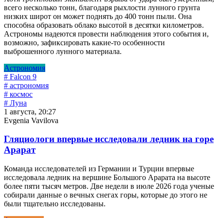
всего несколько тонн, благодаря рыхлости лунного грунта
низких широт он может поднять до 400 тонн пыли. Она
способна образовать облако высотой в десятки километров.
Астрономы надеются провести наблюдения этого события и,
возможно, зафиксировать какие-то особенности
выброшенного лунного материала.
Астрономия
# Falcon 9
# астрономия
# космос
# Луна
1 августа, 20:27
Evgenia Vavilova
Гляциологи впервые исследовали ледник на горе
Арарат
Команда исследователей из Германии и Турции впервые
исследовала ледник на вершине Большого Арарата на высоте
более пяти тысяч метров. Две недели в июле 2026 года ученые
собирали данные о вечных снегах горы, которые до этого не
были тщательно исследованы.