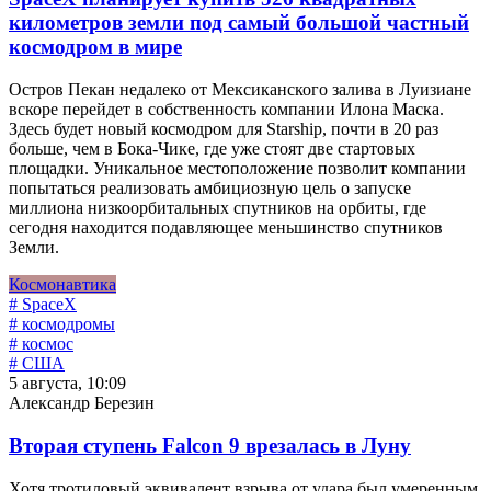
километров земли под самый большой частный
космодром в мире
Остров Пекан недалеко от Мексиканского залива в Луизиане
вскоре перейдет в собственность компании Илона Маска.
Здесь будет новый космодром для Starship, почти в 20 раз
больше, чем в Бока-Чике, где уже стоят две стартовых
площадки. Уникальное местоположение позволит компании
попытаться реализовать амбициозную цель о запуске
миллиона низкоорбитальных спутников на орбиты, где
сегодня находится подавляющее меньшинство спутников
Земли.
Космонавтика
# SpaceX
# космодромы
# космос
# США
5 августа, 10:09
Александр Березин
Вторая ступень Falcon 9 врезалась в Луну
Хотя тротиловый эквивалент взрыва от удара был умеренным,