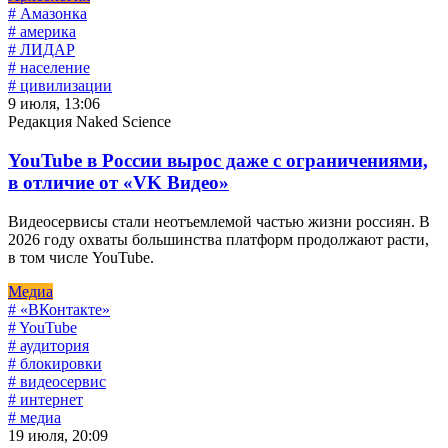
# Амазонка
# америка
# ЛИДАР
# население
# цивилизации
9 июля, 13:06
Редакция Naked Science
YouTube в России вырос даже с ограничениями,
в отличие от «VK Видео»
Видеосервисы стали неотъемлемой частью жизни россиян. В
2026 году охваты большинства платформ продолжают расти,
в том числе YouTube.
Медиа
# «ВКонтакте»
# YouTube
# аудитория
# блокировки
# видеосервис
# интернет
# медиа
19 июля, 20:09