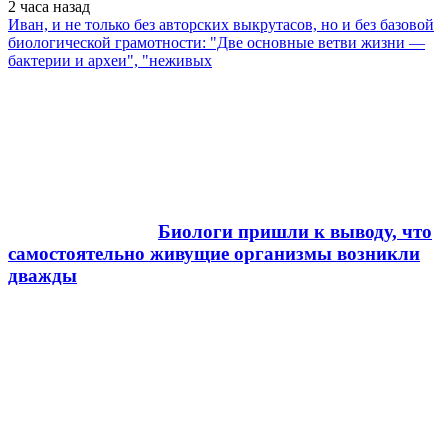
2 часа
назад
Иван, и не только без авторских выкрутасов, но и без базовой
биологической грамотности: "Две основные ветви жизни —
бактерии и археи", "неживых
Биологи пришли к выводу, что
самостоятельно живущие организмы возникли
дважды