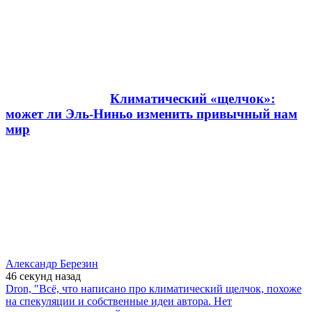
Климатический «щелчок»:
может ли Эль-Ниньо изменить привычный нам
мир
Александр Березин
46 секунд
назад
Dron, "Всё, что написано про климатический щелчок, похоже
на спекуляции и собственные идеи автора. Нет