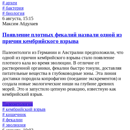
# археи
# бактерия
# биология
6 августа, 15:15
Максим Абдулаев
Появление плотных фекалий назвали одной из
причин кембрийского взрыва
Палеонтологи из Германии и Австралии предположили, что
одной из причин кембрийского взрыва стало появление
плотного кала во время эволюции. В отличие от
растворенной органики, фекалии быстро тонули, доставляя
питательные вещества в глубоководные зоны. Эта линия
доставки породила копрофагию (поедание экскрементов) и
создала новые экологические ниши на глубине древних
морей. Это и запустило цепную реакцию, известную как
кембрийский взрыв.
Палеонтология
# кембрийский взрыв
# кишечник
# фекалии
# эволюция