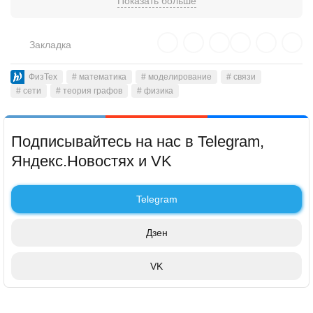
Показать больше
смежных дисциплин. Расположен в городе Долгопрудном
Московской области, отдельные корпуса и факультеты
находятся в Жуковском и в Москве.
Закладка
ФизТех
# математика
# моделирование
# связи
# сети
# теория графов
# физика
Подписывайтесь на нас в Telegram,
Яндекс.Новостях и VK
Telegram
Дзен
VK