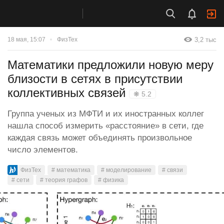
3,2 тыс
18 мая, 15:07
ФизТех
Математики предложили новую меру
близости в сетях в присутствии
коллективных связей
❋ 5.2
Группа ученых из МФТИ и их иностранных коллег
нашла способ измерить «расстояние» в сети, где
каждая связь может объединять произвольное
число элементов.
ФизТех
# математика
# моделирование
# связи
# сети
# теория графов
# физика