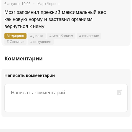
6 августа, 10:03
Марк Чернов
Мозг запомнил прежний максимальный вес
как новую норму и заставил организм
вернуться к нему
Медицина
# диета
# метаболизм
# ожирение
# Оземпик
# похудение
Комментарии
Написать комментарий