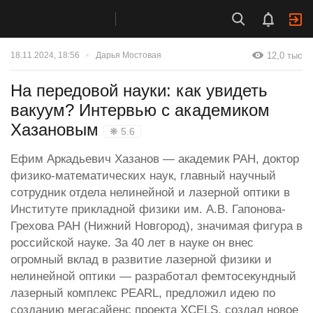
12,0 тыс
18.11.2024, 18:56
Дарья Мостовая
На передовой науки: как увидеть
вакуум? Интервью с академиком
Хазановым
❋ 5.6
Ефим Аркадьевич Хазанов — академик РАН, доктор
физико-математических наук, главный научный
сотрудник отдела нелинейной и лазерной оптики в
Институте прикладной физики им. А.В. Гапонова-
Грехова РАН (Нижний Новгород), значимая фигура в
российской науке. За 40 лет в науке он внес
огромный вклад в развитие лазерной физики и
нелинейной оптики — разработал фемтосекундный
лазерный комплекс PEARL, предложил идею по
созданию мегасайенс проекта XCELS, создал новое