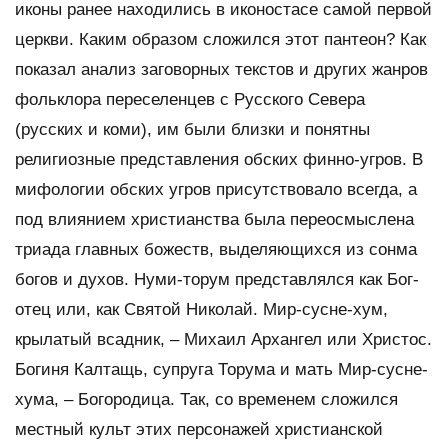
иконы ранее находились в иконостасе самой первой
церкви. Каким образом сложился этот пантеон? Как
показал анализ заговорных текстов и других жанров
фольклора переселенцев с Русского Севера
(русских и коми), им были близки и понятны
религиозные представления обских финно-угров. В
мифологии обских угров присутствовало всегда, а
под влиянием христианства была переосмыслена
триада главных божеств, выделяющихся из сонма
богов и духов. Нуми-торум представлялся как Бог-
отец или, как Святой Николай. Мир-сусне-хум,
крылатый всадник, – Михаил Архангел или Христос.
Богиня Калтащь, супруга Торума и мать Мир-сусне-
хума, – Богородица. Так, со временем сложился
местный культ этих персонажей христианской