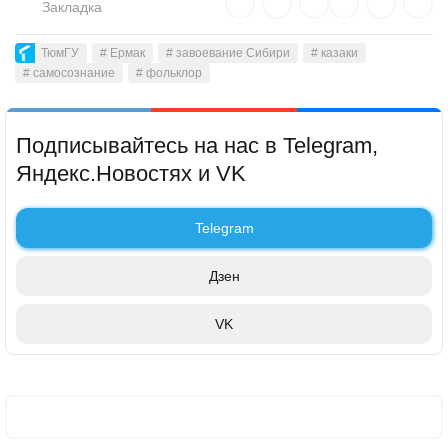
Закладка
его роли в качестве центра научно-технологического и
социально-экономического развития региона.
ТюмГУ
# Ермак
# завоевание Сибири
# казаки
# самосознание
# фольклор
Подписывайтесь на нас в Telegram,
Яндекс.Новостях и VK
Telegram
Дзен
VK