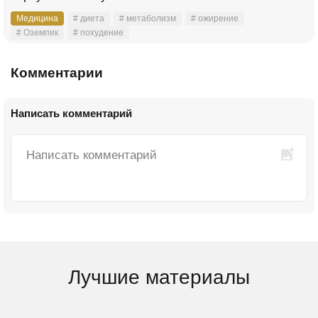
Медицина
# диета
# метаболизм
# ожирение
# Оземпик
# похудение
Комментарии
Написать комментарий
Лучшие материалы