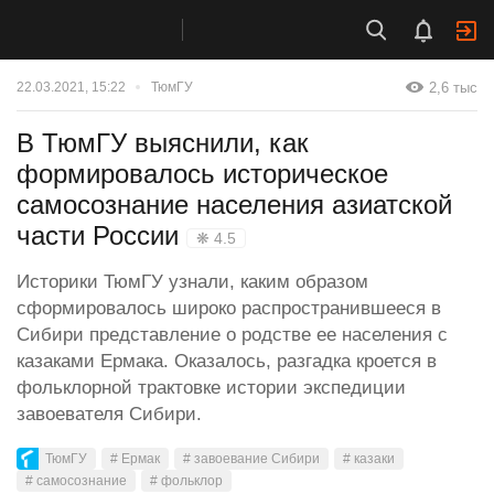
2,6 тыс
22.03.2021, 15:22
ТюмГУ
В ТюмГУ выяснили, как
формировалось историческое
самосознание населения азиатской
части России
❋ 4.5
Историки ТюмГУ узнали, каким образом
сформировалось широко распространившееся в
Сибири представление о родстве ее населения с
казаками Ермака. Оказалось, разгадка кроется в
фольклорной трактовке истории экспедиции
завоевателя Сибири.
ТюмГУ
# Ермак
# завоевание Сибири
# казаки
# самосознание
# фольклор