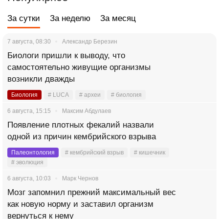
За сутки
За неделю
За месяц
7 августа, 08:30
Александр Березин
Биологи пришли к выводу, что
самостоятельно живущие организмы
возникли дважды
Биология
# LUCA
# археи
# биология
6 августа, 15:15
Максим Абдулаев
Появление плотных фекалий назвали
одной из причин кембрийского взрыва
Палеонтология
# кембрийский взрыв
# кишечник
# эволюция
6 августа, 10:03
Марк Чернов
Мозг запомнил прежний максимальный вес
как новую норму и заставил организм
вернуться к нему