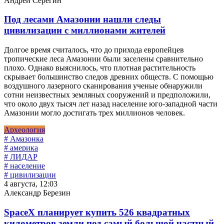
Андрей Серегин
Под лесами Амазонии нашли следы
цивилизации с миллионами жителей
Долгое время считалось, что до прихода европейцев
тропические леса Амазонии были заселены сравнительно
плохо. Однако выяснилось, что плотная растительность
скрывает большинство следов древних обществ. С помощью
воздушного лазерного сканирования ученые обнаружили
сотни неизвестных земляных сооружений и предположили,
что около двух тысяч лет назад население юго-западной части
Амазонии могло достигать трех миллионов человек.
Археология
# Амазонка
# америка
# ЛИДАР
# население
# цивилизации
4 августа, 12:03
Александр Березин
SpaceX планирует купить 526 квадратных
километров земли под самый большой частный