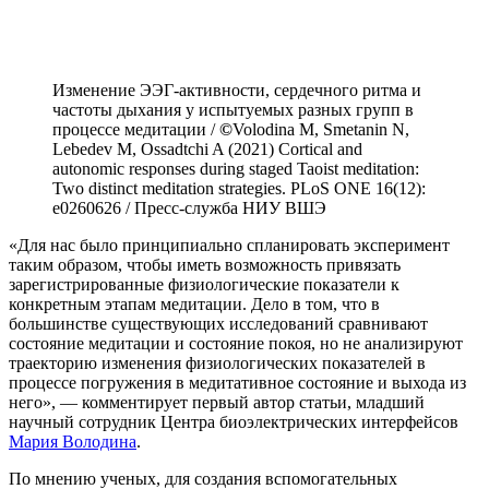
Изменение ЭЭГ-активности, сердечного ритма и
частоты дыхания у испытуемых разных групп в
процессе медитации /
©
Volodina M, Smetanin N,
Lebedev M, Ossadtchi A (2021) Cortical and
autonomic responses during staged Taoist meditation:
Two distinct meditation strategies. PLoS ONE 16(12):
e0260626 / Пресс-служба НИУ ВШЭ
«Для нас было принципиально спланировать эксперимент
таким образом, чтобы иметь возможность привязать
зарегистрированные физиологические показатели к
конкретным этапам медитации. Дело в том, что в
большинстве существующих исследований сравнивают
состояние медитации и состояние покоя, но не анализируют
траекторию изменения физиологических показателей в
процессе погружения в медитативное состояние и выхода из
него», — комментирует первый автор статьи, младший
научный сотрудник Центра биоэлектрических интерфейсов
Мария Володина
.
По мнению ученых, для создания вспомогательных