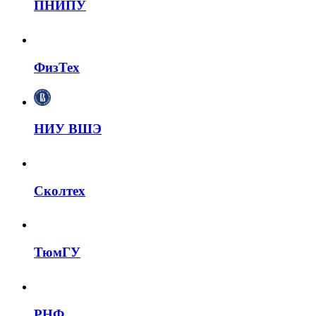
ПНИПУ
ФизТех
НИУ ВШЭ
Сколтех
ТюмГУ
РНФ