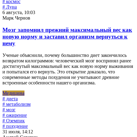
# космос
# Луна
6 августа, 10:03
Марк Чернов
Мозг запомнил прежний максимальный вес как
новую норму и заставил организм вернуться к
нему
Ученые объяснили, почему большинство диет закончилось
возвратом килограммов: человеческий мозг воспринял ранее
достигнутый максимальный вес как новую норму выживания
и попытался его вернуть. Это открытие доказало, что
современные методы похудения не учитывают древние
встроенные особенности нашего организма.
Медицина
# диета
# метаболизм
# мозг
# ожирение
# Оземпик
# похудение
31 июля, 14:12