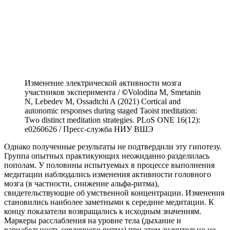
Изменение электрической активности мозга
участников эксперимента /
©
Volodina M, Smetanin
N, Lebedev M, Ossadtchi A (2021) Cortical and
autonomic responses during staged Taoist meditation:
Two distinct meditation strategies. PLoS ONE 16(12):
e0260626 / Пресс-служба НИУ ВШЭ
Однако полученные результаты не подтвердили эту гипотезу.
Группа опытных практикующих неожиданно разделилась
пополам. У половины испытуемых в процессе выполнения
медитации наблюдались изменения активности головного
мозга (в частности, снижение альфа-ритма),
свидетельствующие об умственной концентрации. Изменения
становились наиболее заметными к середине медитации. К
концу показатели возвращались к исходным значениям.
Маркеры расслабления на уровне тела (дыхание и
вариабельность сердечного ритма) при этом значительно не