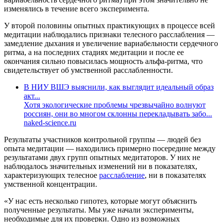
изменялись в течение всего эксперимента.
У второй половины опытных практикующих в процессе всей
медитации наблюдались признаки телесного расслабления —
замедление дыхания и увеличение вариабельности сердечного
ритма, а на последних стадиях медитации и после ее
окончания сильно повысилась мощность альфа-ритма, что
свидетельствует об умственной расслабленности.
В НИУ ВШЭ выяснили, как выглядит идеальный образ
акт...
Хотя экологические проблемы чрезвычайно волнуют
россиян, они во многом склонны перекладывать забо...
naked-science.ru
Результаты участников контрольной группы — людей без
опыта медитации — находились примерно посередине между
результатами двух групп опытных медитаторов. У них не
наблюдалось значительных изменений ни в показателях,
характеризующих телесное
расслабление
, ни в показателях
умственной концентрации.
«У нас есть несколько гипотез, которые могут объяснить
полученные результаты. Мы уже начали эксперименты,
необходимые для их проверки. Одно из возможных