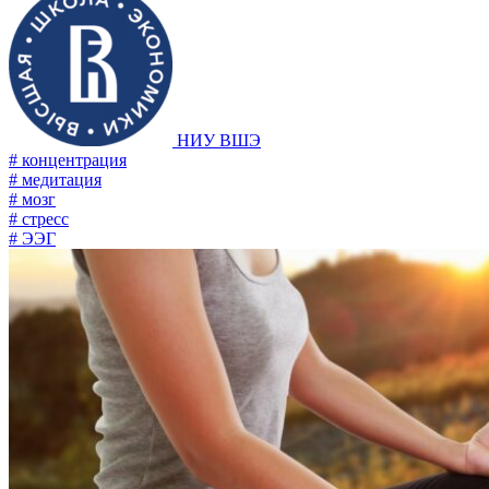
НИУ ВШЭ
# концентрация
# медитация
# мозг
# стресс
# ЭЭГ