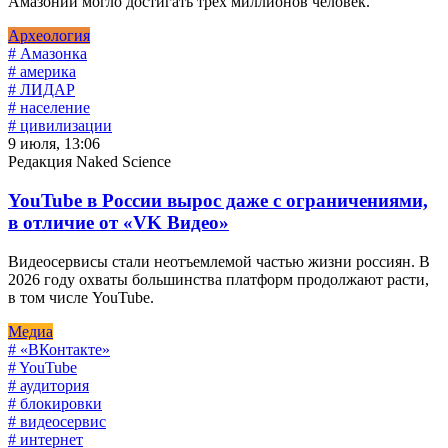
Амазонии могло достигать трех миллионов человек.
Археология
# Амазонка
# америка
# ЛИДАР
# население
# цивилизации
9 июля, 13:06
Редакция Naked Science
YouTube в России вырос даже с ограничениями,
в отличие от «VK Видео»
Видеосервисы стали неотъемлемой частью жизни россиян. В
2026 году охваты большинства платформ продолжают расти,
в том числе YouTube.
Медиа
# «ВКонтакте»
# YouTube
# аудитория
# блокировки
# видеосервис
# интернет