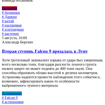
команда ботаников.
Биология
# ботаники
# Дарвин
# китай
# насекомые
# плотоядные
# растение
5 августа, 10:09
Александр Березин
Вторая ступень Falcon 9 врезалась в Луну
Хотя тротиловый эквивалент взрыва от удара был умеренным,
всего несколько тонн, благодаря рыхлости лунного грунта
низких широт он может поднять до 400 тонн пыли. Она
способна образовать облако высотой в десятки километров.
Астрономы надеются провести наблюдения этого события и,
возможно, зафиксировать какие-то особенности
выброшенного лунного материала.
Астрономия
# Falcon 9
# астрономия