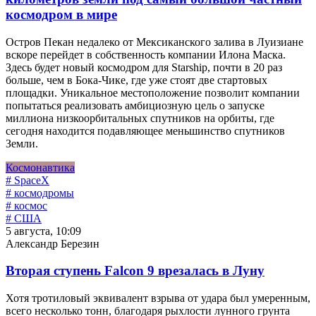
космодром в мире
Остров Пекан недалеко от Мексиканского залива в Луизиане
вскоре перейдет в собственность компании Илона Маска.
Здесь будет новый космодром для Starship, почти в 20 раз
больше, чем в Бока-Чике, где уже стоят две стартовых
площадки. Уникальное местоположение позволит компании
попытаться реализовать амбициозную цель о запуске
миллиона низкоорбитальных спутников на орбиты, где
сегодня находится подавляющее меньшинство спутников
Земли.
Космонавтика
# SpaceX
# космодромы
# космос
# США
5 августа, 10:09
Александр Березин
Вторая ступень Falcon 9 врезалась в Луну
Хотя тротиловый эквивалент взрыва от удара был умеренным,
всего несколько тонн, благодаря рыхлости лунного грунта