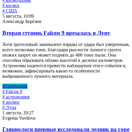
# космодромы
# космос
# США
5 августа, 10:09
Александр Березин
Вторая ступень Falcon 9 врезалась в Луну
Хотя тротиловый эквивалент взрыва от удара был умеренным,
всего несколько тонн, благодаря рыхлости лунного грунта
низких широт он может поднять до 400 тонн пыли. Она
способна образовать облако высотой в десятки километров.
Астрономы надеются провести наблюдения этого события и,
возможно, зафиксировать какие-то особенности
выброшенного лунного материала.
Астрономия
# Falcon 9
# астрономия
# космос
# Луна
1 августа, 20:27
Evgenia Vavilova
Гляциологи впервые исследовали ледник на горе