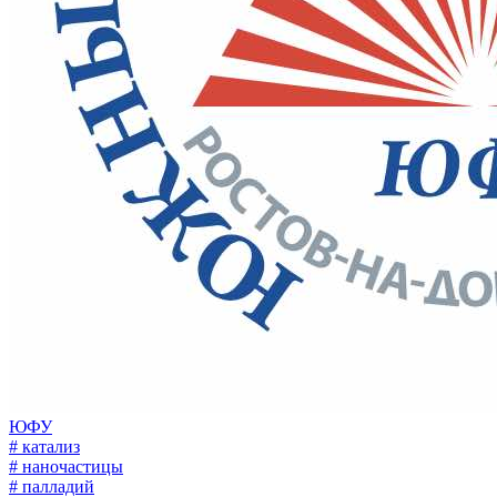
ЮФУ
# катализ
# наночастицы
# палладий