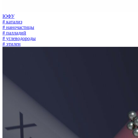
ЮФУ
# катализ
# наночастицы
# палладий
# углеводороды
# этилен