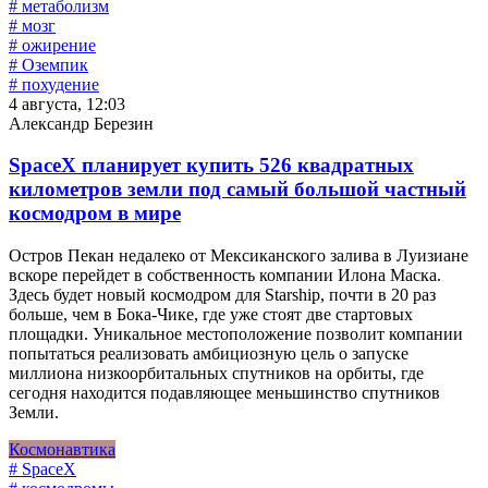
# метаболизм
# мозг
# ожирение
# Оземпик
# похудение
4 августа, 12:03
Александр Березин
SpaceX планирует купить 526 квадратных
километров земли под самый большой частный
космодром в мире
Остров Пекан недалеко от Мексиканского залива в Луизиане
вскоре перейдет в собственность компании Илона Маска.
Здесь будет новый космодром для Starship, почти в 20 раз
больше, чем в Бока-Чике, где уже стоят две стартовых
площадки. Уникальное местоположение позволит компании
попытаться реализовать амбициозную цель о запуске
миллиона низкоорбитальных спутников на орбиты, где
сегодня находится подавляющее меньшинство спутников
Земли.
Космонавтика
# SpaceX