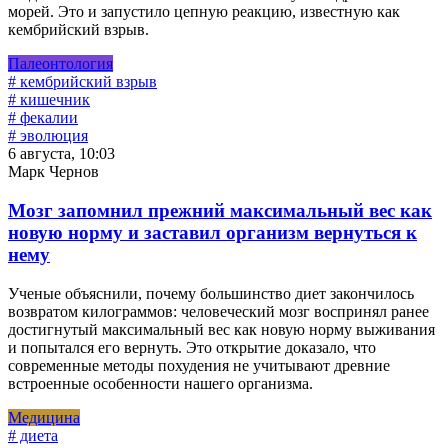
морей. Это и запустило цепную реакцию, известную как
кембрийский взрыв.
Палеонтология
# кембрийский взрыв
# кишечник
# фекалии
# эволюция
6 августа, 10:03
Марк Чернов
Мозг запомнил прежний максимальный вес как
новую норму и заставил организм вернуться к
нему
Ученые объяснили, почему большинство диет закончилось
возвратом килограммов: человеческий мозг воспринял ранее
достигнутый максимальный вес как новую норму выживания
и попытался его вернуть. Это открытие доказало, что
современные методы похудения не учитывают древние
встроенные особенности нашего организма.
Медицина
# диета