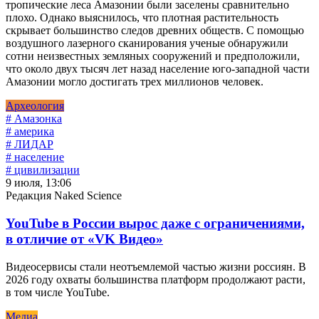
тропические леса Амазонии были заселены сравнительно
плохо. Однако выяснилось, что плотная растительность
скрывает большинство следов древних обществ. С помощью
воздушного лазерного сканирования ученые обнаружили
сотни неизвестных земляных сооружений и предположили,
что около двух тысяч лет назад население юго-западной части
Амазонии могло достигать трех миллионов человек.
Археология
# Амазонка
# америка
# ЛИДАР
# население
# цивилизации
9 июля, 13:06
Редакция Naked Science
YouTube в России вырос даже с ограничениями,
в отличие от «VK Видео»
Видеосервисы стали неотъемлемой частью жизни россиян. В
2026 году охваты большинства платформ продолжают расти,
в том числе YouTube.
Медиа