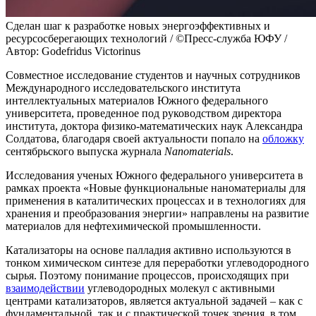
Сделан шаг к разработке новых энергоэффективных и
ресурсосберегающих технологий / ©Пресс-служба ЮФУ /
Автор: Godefridus Victorinus
Совместное исследование студентов и научных сотрудников
Международного исследовательского института
интеллектуальных материалов Южного федерального
университета, проведенное под руководством директора
института, доктора физико-математических наук Александра
Солдатова, благодаря своей актуальности попало на
обложку
сентябрьского выпуска журнала
Nanomaterials
.
Исследования ученых Южного федерального университета в
рамках проекта «Новые функциональные наноматериалы для
применения в каталитических процессах и в технологиях для
хранения и преобразования энергии» направлены на развитие
материалов для нефтехимической промышленности.
Катализаторы на основе палладия активно используются в
тонком химическом синтезе для переработки углеводородного
сырья. Поэтому понимание процессов, происходящих при
взаимодействии
углеводородных молекул с активными
центрами катализаторов, является актуальной задачей – как с
фундаментальной, так и с практической точек зрения, в том