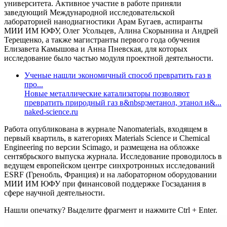
университета. Активное участие в работе приняли
заведующий Международной исследовательской
лабораторией нанодиагностики Арам Бугаев, аспиранты
МИИ ИМ ЮФУ, Олег Усольцев, Алина Скорынина и Андрей
Терещенко, а также магистранты первого года обучения
Елизавета Камышова и Анна Пневская, для которых
исследование было частью модуля проектной деятельности.
Ученые нашли экономичный способ превратить газ в
про...
Новые металлические катализаторы позволяют
превратить природный газ в&nbsp;метанол, этанол и&...
naked-science.ru
Работа опубликована в журнале Nanomaterials, входящем в
первый квартиль, в категориях Materials Science и Chemical
Engineering по версии Scimago, и размещена на обложке
сентябрьского выпуска журнала. Исследование проводилось в
ведущем европейском центре синхротронных исследований
ESRF (Гренобль, Франция) и на лабораторном оборудовании
МИИ ИМ ЮФУ при финансовой поддержке Госзадания в
сфере научной деятельности.
Нашли опечатку? Выделите фрагмент и нажмите Ctrl + Enter.