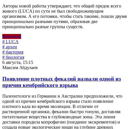
Авторы новой работы утверждают, что общий предок всего
живого (LUCA) по сути не был свободноживущим
организмом. А его потомки, чтобы стать такими, пошли двумя
принципиально разными путями, образовав две
принципиально разные группы существ.
Биология
# LUCA
# археи
# бактерия
# биология
6 августа, 15:15
Максим Абдулаев
Появление плотных фекалий назвали одной из
причин кембрийского взрыва
Палеонтологи из Германии и Австралии предположили, что
одной из причин кембрийского взрыва стало появление
плотного кала во время эволюции. В отличие от
растворенной органики, фекалии быстро тонули, доставляя
питательные вещества в глубоководные зоны. Эта линия
доставки породила копрофагию (поедание экскрементов) и
создала новые экологические ниши на глубине древних