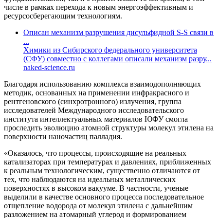
числе в рамках перехода к новым энергоэффективным и
ресурсосберегающим технологиям.
Описан механизм разрушения дисульфидной S-S связи в
...
Химики из Сибирского федерального университета
(СФУ) совместно с коллегами описали механизм разру...
naked-science.ru
Благодаря использованию комплекса взаимодополняющих
методик, основанных на применении инфракрасного и
рентгеновского (синхротронного) излучения, группа
исследователей Международного исследовательского
института интеллектуальных материалов ЮФУ смогла
проследить эволюцию атомной структуры молекул этилена на
поверхности наночастиц палладия.
«Оказалось, что процессы, происходящие на реальных
катализаторах при температурах и давлениях, приближенных
к реальным технологическим, существенно отличаются от
тех, что наблюдаются на идеальных металлических
поверхностях в высоком вакууме. В частности, ученые
выделили в качестве основного процесса последовательное
отщепление водорода от молекул этилена с дальнейшим
разложением на атомарный углерод и формированием