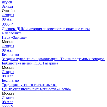
людей
Зануда
Онлайн
Лекция
08
Авг
3000
₽
Древняя ДНК и история человечества: опасные связи
в палеолите
Парк «Зарядье»
Москва
Лекция
08
Авг
Бесплатно
Загадки муравьиной цивилизации. Тайны подземных городов
Библиотека имени Ю.А. Гагарина
Москва
Лекция
08
Авг
Бесплатно
Традиция русского сказительства
Центр славянской письменности «Слово»
Москва
Лекция
08
Авг
3000
₽