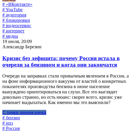
# «ВКонтакте»
# YouTube
# аудитория
# блокировки
# видеосервис
# интернет
# медиа
19 июля, 20:09
Александр Березин
Кризис без дефицита: почему Россия встала в
очереди за бензином и когда они закончатся
Очереди на заправках стали привычным явлением в России, а
на фоне информационного вакуума от властей о конкретных
показателях производства бензина в июне население
вынуждено ориентироваться на слухи. Все это выглядит
довольно странно, но есть нюанс: скорее всего, кризис уже
начинает выдыхаться. Как именно мы это выяснили?
С точки зрения науки
# бензин
# нпз
# Россия