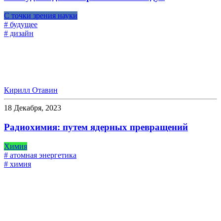
С точки зрения науки
# будущее
# дизайн
Кирилл Отавин
18 Декабря, 2023
Радиохимия: путем ядерных превращений
Химия
# атомная энергетика
# химия