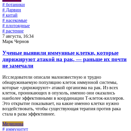
# ботаники
# Дарвин
# китай
# насекомые
# плотоядные
# растение
7 августа, 16:34
Марк Чернов
Ученые выявили иммунные клетки, которые
дирижируют атакой на рак, — раньше их почти
не замечали
Исследователи описали малоизвестную и трудно
обнаруживаемую популяцию клеток иммунной системы,
которые «дирижируют» атакой организма на рак. Из всех
клеток, проникающих в опухоль, именно они оказались
наиболее эффективными в координации Т-клеток-киллеров.
Это открытие показывает, на какие именно клетки нужно
воздействовать, чтобы существующая терапия против рака
стала в разы эффективнее.
Медицина
# иммунитет