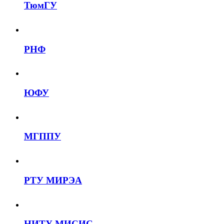
ТюмГУ
РНФ
ЮФУ
МГППУ
РТУ МИРЭА
НИТУ МИСИС