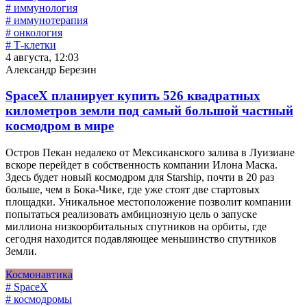
# иммунология
# иммунотерапия
# онкология
# Т-клетки
4 августа, 12:03
Александр Березин
SpaceX планирует купить 526 квадратных
километров земли под самый большой частный
космодром в мире
Остров Пекан недалеко от Мексиканского залива в Луизиане
вскоре перейдет в собственность компании Илона Маска.
Здесь будет новый космодром для Starship, почти в 20 раз
больше, чем в Бока-Чике, где уже стоят две стартовых
площадки. Уникальное местоположение позволит компании
попытаться реализовать амбициозную цель о запуске
миллиона низкоорбитальных спутников на орбиты, где
сегодня находится подавляющее меньшинство спутников
Земли.
Космонавтика
# SpaceX
# космодромы