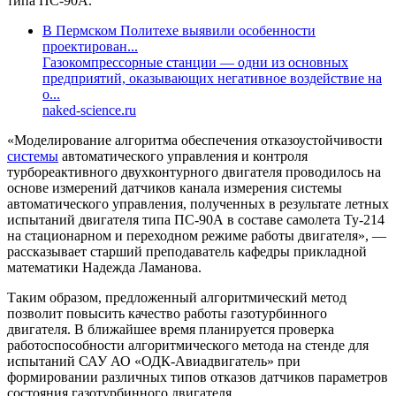
типа ПС-90А.
В Пермском Политехе выявили особенности
проектирован...
Газокомпрессорные станции — одни из основных
предприятий, оказывающих негативное воздействие на
о...
naked-science.ru
«Моделирование алгоритма обеспечения отказоустойчивости
системы
автоматического управления и контроля
турбореактивного двухконтурного двигателя проводилось на
основе измерений датчиков канала измерения системы
автоматического управления, полученных в результате летных
испытаний двигателя типа ПС-90А в составе самолета Ту-214
на стационарном и переходном режиме работы двигателя», —
рассказывает старший преподаватель кафедры прикладной
математики Надежда Ламанова.
Таким образом, предложенный алгоритмический метод
позволит повысить качество работы газотурбинного
двигателя. В ближайшее время планируется проверка
работоспособности алгоритмического метода на стенде для
испытаний САУ АО «ОДК-Авиадвигатель» при
формировании различных типов отказов датчиков параметров
состояния газотурбинного двигателя.