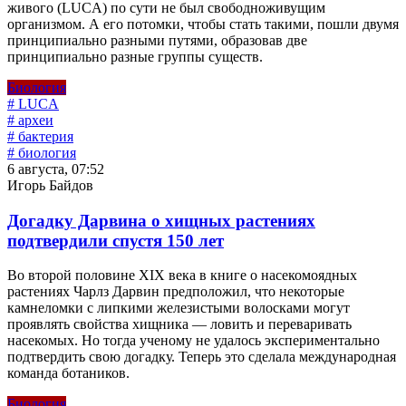
живого (LUCA) по сути не был свободноживущим
организмом. А его потомки, чтобы стать такими, пошли двумя
принципиально разными путями, образовав две
принципиально разные группы существ.
Биология
# LUCA
# археи
# бактерия
# биология
6 августа, 07:52
Игорь Байдов
Догадку Дарвина о хищных растениях
подтвердили спустя 150 лет
Во второй половине XIX века в книге о насекомоядных
растениях Чарлз Дарвин предположил, что некоторые
камнеломки с липкими железистыми волосками могут
проявлять свойства хищника — ловить и переваривать
насекомых. Но тогда ученому не удалось экспериментально
подтвердить свою догадку. Теперь это сделала международная
команда ботаников.
Биология