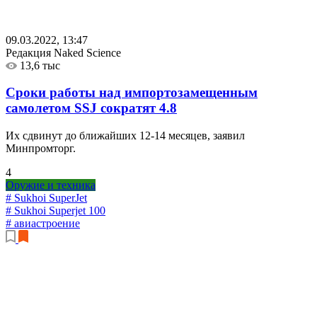
09.03.2022, 13:47
Редакция Naked Science
13,6 тыс
Сроки работы над импортозамещенным
самолетом SSJ сократят
4.8
Их сдвинут до ближайших 12-14 месяцев, заявил
Минпромторг.
4
Оружие и техника
# Sukhoi SuperJet
# Sukhoi Superjet 100
# авиастроение