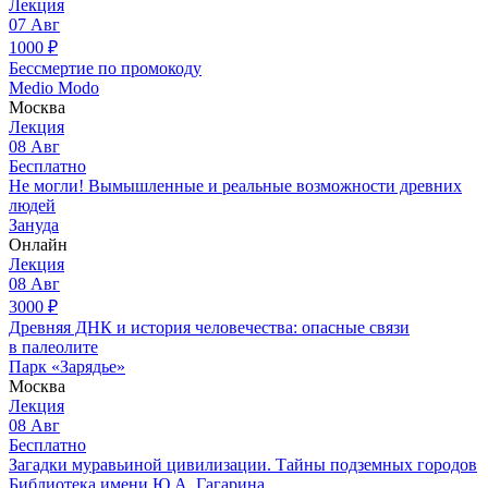
Лекция
07
Авг
1000
₽
Бессмертие по промокоду
Medio Modo
Москва
Лекция
08
Авг
Бесплатно
Не могли! Вымышленные и реальные возможности древних
людей
Зануда
Онлайн
Лекция
08
Авг
3000
₽
Древняя ДНК и история человечества: опасные связи
в палеолите
Парк «Зарядье»
Москва
Лекция
08
Авг
Бесплатно
Загадки муравьиной цивилизации. Тайны подземных городов
Библиотека имени Ю.А. Гагарина