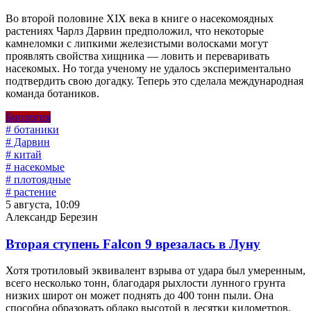
Во второй половине XIX века в книге о насекомоядных
растениях Чарлз Дарвин предположил, что некоторые
камнеломки с липкими железистыми волосками могут
проявлять свойства хищника — ловить и переваривать
насекомых. Но тогда ученому не удалось экспериментально
подтвердить свою догадку. Теперь это сделала международная
команда ботаников.
Биология
# ботаники
# Дарвин
# китай
# насекомые
# плотоядные
# растение
5 августа, 10:09
Александр Березин
Вторая ступень Falcon 9 врезалась в Луну
Хотя тротиловый эквивалент взрыва от удара был умеренным,
всего несколько тонн, благодаря рыхлости лунного грунта
низких широт он может поднять до 400 тонн пыли. Она
способна образовать облако высотой в десятки километров.