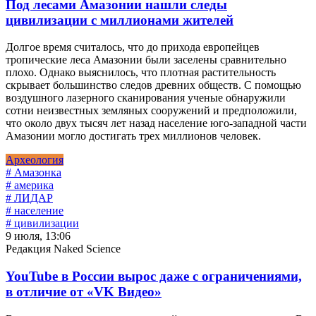
Под лесами Амазонии нашли следы
цивилизации с миллионами жителей
Долгое время считалось, что до прихода европейцев
тропические леса Амазонии были заселены сравнительно
плохо. Однако выяснилось, что плотная растительность
скрывает большинство следов древних обществ. С помощью
воздушного лазерного сканирования ученые обнаружили
сотни неизвестных земляных сооружений и предположили,
что около двух тысяч лет назад население юго-западной части
Амазонии могло достигать трех миллионов человек.
Археология
# Амазонка
# америка
# ЛИДАР
# население
# цивилизации
9 июля, 13:06
Редакция Naked Science
YouTube в России вырос даже с ограничениями,
в отличие от «VK Видео»