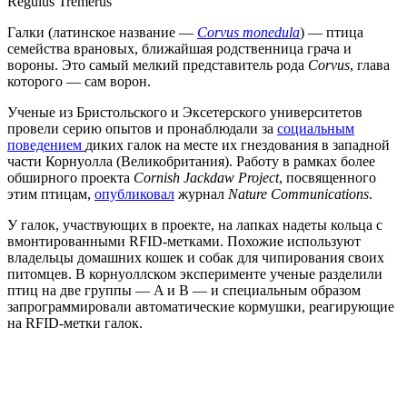
Regulus Tremerus
Галки (латинское название —
Corvus monedula
) — птица
семейства врановых, ближайшая родственница грача и
вороны. Это самый мелкий представитель рода
Corvus
, глава
которого — сам ворон.
Ученые из Бристольского и Эксетерского университетов
провели серию опытов и пронаблюдали за
социальным
поведением
диких галок на месте их гнездования в западной
части Корнуолла (Великобритания). Работу в рамках более
обширного проекта
Cornish Jackdaw Project
, посвященного
этим птицам,
опубликовал
журнал
Nature Communications
.
У галок, участвующих в проекте, на лапках надеты кольца с
вмонтированными RFID-метками. Похожие используют
владельцы домашних кошек и собак для чипирования своих
питомцев. В корнуоллском эксперименте ученые разделили
птиц на две группы — A и B — и специальным образом
запрограммировали автоматические кормушки, реагирующие
на RFID-метки галок.