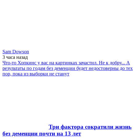
Sam Dowson
3 часа
назад
Что-то Хопкинс у вас на картинках зачастил. Не к добру... А
результаты по годам без деменции будет недостоверны до тех
пор, пока из выборки не станут
Три фактора сократили жизнь
без деменции почти на 13 лет