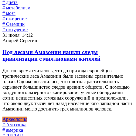
# диета
# метаболизм
# мозг
# ожирение
# Оземпик
# похудение
31 июля, 14:12
Андрей Серегин
Под лесами Амазонии нашли следы
цивилизации с миллионами жителей
Долгое время считалось, что до прихода европейцев
тропические леса Амазонии были заселены сравнительно
плохо. Однако выяснилось, что плотная растительность
скрывает большинство следов древних обществ. С помощью
воздушного лазерного сканирования ученые обнаружили
сотни неизвестных земляных сооружений и предположили,
что около двух тысяч лет назад население юго-западной части
Амазонии могло достигать трех миллионов человек.
Археология
# Амазонка
# америка
# ЛИДАР