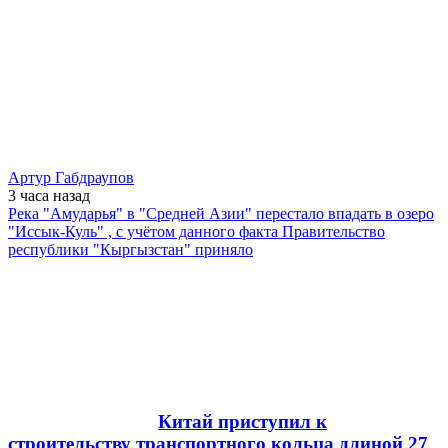
Артур Габдраупов
3 часа
назад
Река "Амударья" в "Средней Азии" перестало впадать в озеро
"Иссык-Куль" , с учётом данного факта Правительство
республики "Кыргызстан" приняло
Китай приступил к
строительству транспортного кольца длиной 27