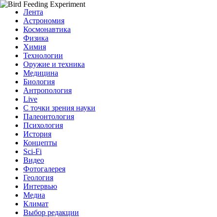
Лента
Астрономия
Космонавтика
Физика
Химия
Технологии
Оружие и техника
Медицина
Биология
Антропология
Live
С точки зрения науки
Палеонтология
Психология
История
Концепты
Sci-Fi
Видео
Фотогалерея
Геология
Интервью
Медиа
Климат
Выбор редакции