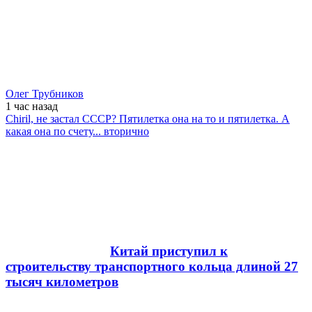
Олег Трубников
1 час
назад
Chiril, не застал СССР? Пятилетка она на то и пятилетка. А
какая она по счету... вторично
Китай приступил к
строительству транспортного кольца длиной 27
тысяч километров