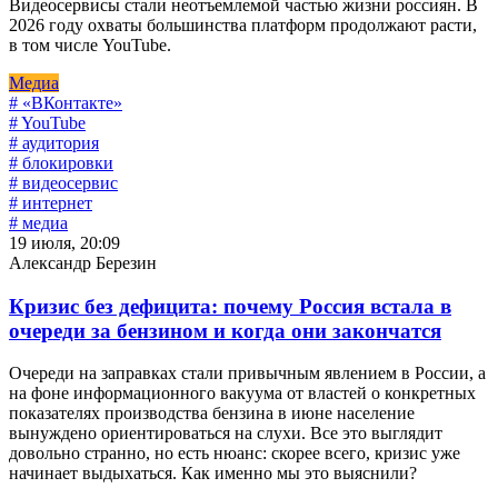
Видеосервисы стали неотъемлемой частью жизни россиян. В
2026 году охваты большинства платформ продолжают расти,
в том числе YouTube.
Медиа
# «ВКонтакте»
# YouTube
# аудитория
# блокировки
# видеосервис
# интернет
# медиа
19 июля, 20:09
Александр Березин
Кризис без дефицита: почему Россия встала в
очереди за бензином и когда они закончатся
Очереди на заправках стали привычным явлением в России, а
на фоне информационного вакуума от властей о конкретных
показателях производства бензина в июне население
вынуждено ориентироваться на слухи. Все это выглядит
довольно странно, но есть нюанс: скорее всего, кризис уже
начинает выдыхаться. Как именно мы это выяснили?