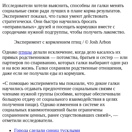
Исследователи хотели выяснить, способны ли галки менять
социальные связи ради лучших в плане корма результатов.
Эксперимент показал, что галки умеют действовать
стратегически. Они быстро научились бросать
«неправильных» друзей и посещать кормушки вместе с
сородичами нужной подгруппы, чтобы получить лакомство.
Эксперимент с кормлением птиц / © Josh Arbon
Однако
птицы
делали исключение, когда дело касалось их
прямых родственников — потомства, братьев и сестер — или
партнеров по спариванию, которых галки выбирают один раз
и на всю жизнь. Галки сохраняли родственные отношения,
даже если не получали еды из кормушек.
«С помощью эксперимента мы показали, что дикие галки
научились отдавать предпочтение социальным связям с
членами нужной группы (особями, которые обеспечивали
большую отдачу от социального взаимодействия в целях
получения пищи). Однако изменения в системе их
социальных взаимоотношений были ограничены
сохранением ценных, ранее существовавших связей», —
отметили исследователи.
Города сделали синиц тусклыми