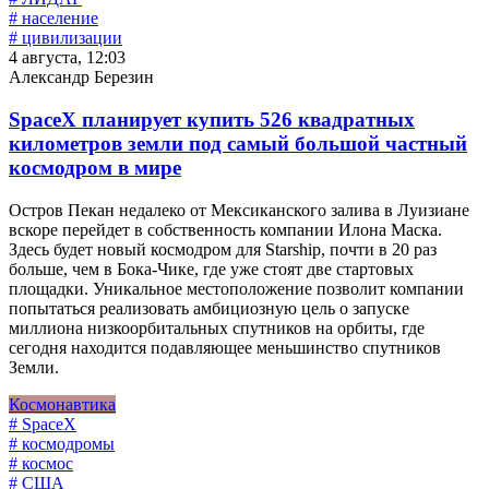
# население
# цивилизации
4 августа, 12:03
Александр Березин
SpaceX планирует купить 526 квадратных
километров земли под самый большой частный
космодром в мире
Остров Пекан недалеко от Мексиканского залива в Луизиане
вскоре перейдет в собственность компании Илона Маска.
Здесь будет новый космодром для Starship, почти в 20 раз
больше, чем в Бока-Чике, где уже стоят две стартовых
площадки. Уникальное местоположение позволит компании
попытаться реализовать амбициозную цель о запуске
миллиона низкоорбитальных спутников на орбиты, где
сегодня находится подавляющее меньшинство спутников
Земли.
Космонавтика
# SpaceX
# космодромы
# космос
# США