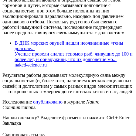
гормонов и путей, которые связывают долголетие с
социальностью, при этом больше половины из них
эволюционировали параллельно, находясь под давлением
одинакового отбора. Поскольку ряд генов был связан с
работой иммунной системы, исследование подтверждает
ранее предполагавшуюся связь иммунитета с долголетием.
В ДНК морских окуней нашли неожиданные «гены
долголе...
Ученые провели анализ геномов рыб, живущих до 100 и
более лет, и обнаружили, что их долголетие мо...
naked-science.ru
Результаты работы доказывают молекулярную связь между
социальностью (и, более того, наличием крепких социальных
связей) и долголетием у самых разных видов млекопитающих
— от крошечных землероек до гигантских китов и нас, людей.
Исследование
опубликовано
в журнале
Nature
Communications
.
Нашли опечатку? Выделите фрагмент и нажмите Ctrl + Enter.
Закладка
Скопировать ссылку