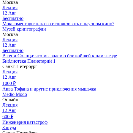
Москва
Лекция
12
Авг
Бесплатно
Мокьюментари: как его использовать в научном кино?
Музей криптографии
Москва
Лекция
12
Авг
Бесплатно
В тени Солнца: что мы знаем о ближайшей к нам звезде
Библиотека Планетарий 1
Санкт-Петербург
Лекция
12
Авг
1000
₽
Аква Тофана и другие приключения мышьяка
Medio Modo
Онлайн
Лекция
12
Авг
600
₽
Инженерия катастроф
Зануда
Санкт-Петербург