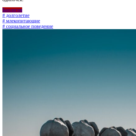
Биология
# долголетие
# млекопитающие
# социальное поведение