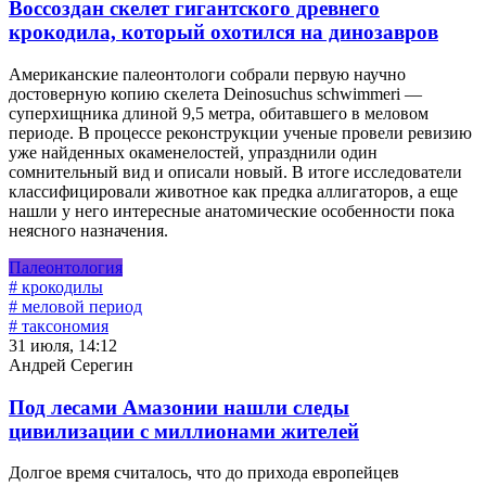
Воссоздан скелет гигантского древнего
крокодила, который охотился на динозавров
Американские палеонтологи собрали первую научно
достоверную копию скелета Deinosuchus schwimmeri —
суперхищника длиной 9,5 метра, обитавшего в меловом
периоде. В процессе реконструкции ученые провели ревизию
уже найденных окаменелостей, упразднили один
сомнительный вид и описали новый. В итоге исследователи
классифицировали животное как предка аллигаторов, а еще
нашли у него интересные анатомические особенности пока
неясного назначения.
Палеонтология
# крокодилы
# меловой период
# таксономия
31 июля, 14:12
Андрей Серегин
Под лесами Амазонии нашли следы
цивилизации с миллионами жителей
Долгое время считалось, что до прихода европейцев