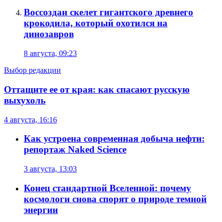
Воссоздан скелет гигантского древнего
крокодила, который охотился на
динозавров
8 августа, 09:23
Выбор редакции
Оттащите ее от края: как спасают русскую
выхухоль
4 августа, 16:16
Как устроена современная добыча нефти:
репортаж Naked Science
3 августа, 13:03
Конец стандартной Вселенной: почему
космологи снова спорят о природе темной
энергии