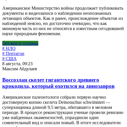
Американское Министерство войны продолжает публиковать
документы и видеозаписи о наблюдении неопознанных
летающих объектов. Как и ранее, происхождение объектов из
наблюдений неясно, но достаточно очевидно, что как
минимум часть из них не относятся к известным сегодняшней
науке природным феноменам.
Оружие и техника
# НЛО
# Пентагон
# США
8 августа, 09:23
Максим Абдулаев
Воссоздан скелет гигантского древнего
крокодила, который охотился на динозавров
Американские палеонтологи собрали первую научно
достоверную копию скелета Deinosuchus schwimmeri —
суперхищника длиной 9,5 метра, обитавшего в меловом
периоде. В процессе реконструкции ученые провели ревизию
уже найденных окаменелостей, упразднили один
сомнительный вид и описали новый. В итоге исследователи