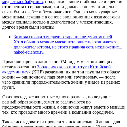
медвежьих бабуинов
, поддерживавшие стабильные и крепкие
отношения с сородичами, жили дольше соплеменниц, чьи
связи были слабее и беспорядочнее. Однако молекулярные
механизмы, лежащие в основе эволюционных взаимосвязей
между социальностью и долголетием у млекопитающих,
долгое время были неясны.
Зимняя спячка замедляет старение летучих мышей
Хотя обычно мелкие млекопитающие не отличаются
долгожительством, из этого правила есть исключение...
naked-science.ru
Проанализировав данные по 974 видам млекопитающих,
исследователи из
Зоологического института Китайской
академии наук
(КНР) разделили их на три группы по образу
жизни — одиночному, парному или групповому, — после
чего сравнили продолжительность жизни у видов из разных
групп.
Оказалось, даже животные одного размера, но ведущие
разный образ жизни, заметно различаются по
продолжительности жизни, а одиночки живут заметно меньше
тех, кто проводит много времени в компании сородичей.
Также исследователи провели транскриптомный анализ для
94 видов млекопитающих и определили свыше 30 генов,