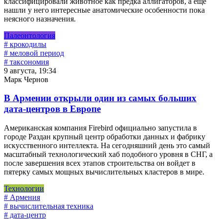
классифицировали животное как предка аллигаторов, а еще
нашли у него интересные анатомические особенности пока
неясного назначения.
Палеонтология
# крокодилы
# меловой период
# таксономия
9 августа, 19:34
Марк Чернов
В Армении открыли один из самых больших
дата-центров в Европе
Американская компания Firebird официально запустила в
городе Раздан крупный центр обработки данных и фабрику
искусственного интеллекта. На сегодняшний день это самый
масштабный технологический хаб подобного уровня в СНГ, а
после завершения всех этапов строительства он войдет в
пятерку самых мощных вычислительных кластеров в мире.
Технологии
# Армения
# вычислительная техника
# дата-центр