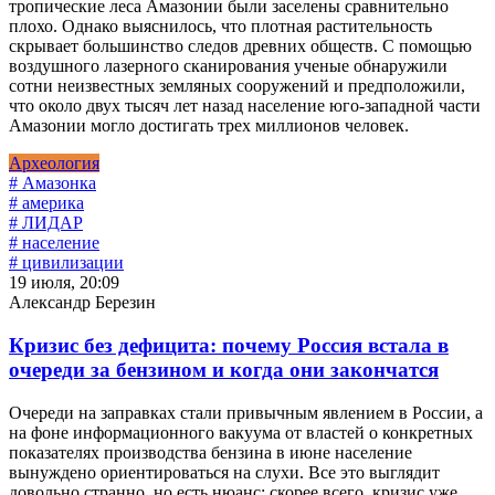
тропические леса Амазонии были заселены сравнительно
плохо. Однако выяснилось, что плотная растительность
скрывает большинство следов древних обществ. С помощью
воздушного лазерного сканирования ученые обнаружили
сотни неизвестных земляных сооружений и предположили,
что около двух тысяч лет назад население юго-западной части
Амазонии могло достигать трех миллионов человек.
Археология
# Амазонка
# америка
# ЛИДАР
# население
# цивилизации
19 июля, 20:09
Александр Березин
Кризис без дефицита: почему Россия встала в
очереди за бензином и когда они закончатся
Очереди на заправках стали привычным явлением в России, а
на фоне информационного вакуума от властей о конкретных
показателях производства бензина в июне население
вынуждено ориентироваться на слухи. Все это выглядит
довольно странно, но есть нюанс: скорее всего, кризис уже