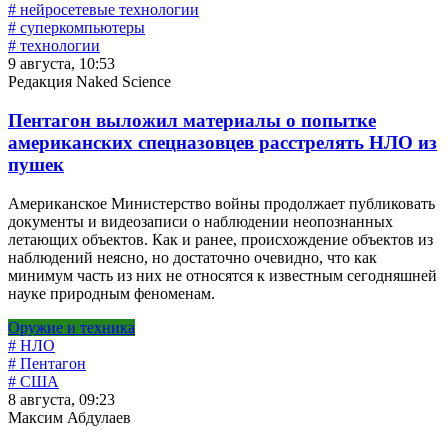
# нейросетевые технологии
# суперкомпьютеры
# технологии
9 августа, 10:53
Редакция Naked Science
Пентагон выложил материалы о попытке
американских спецназовцев расстрелять НЛО из
пушек
Американское Министерство войны продолжает публиковать
документы и видеозаписи о наблюдении неопознанных
летающих объектов. Как и ранее, происхождение объектов из
наблюдений неясно, но достаточно очевидно, что как
минимум часть из них не относятся к известным сегодняшней
науке природным феноменам.
Оружие и техника
# НЛО
# Пентагон
# США
8 августа, 09:23
Максим Абдулаев