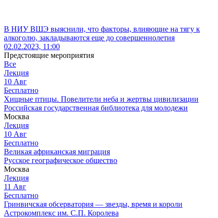
В НИУ ВШЭ выяснили, что факторы, влияющие на тягу к
алкоголю, закладываются еще до совершеннолетия
02.02.2023, 11:00
Предстоящие мероприятия
Все
Лекция
10
Авг
Бесплатно
Хищные птицы. Повелители неба и жертвы цивилизации
Российская государственная библиотека для молодежи
Москва
Лекция
10
Авг
Бесплатно
Великая африканская миграция
Русское географическое общество
Москва
Лекция
11
Авг
Бесплатно
Гринвичская обсерватория — звезды, время и короли
Астрокомплекс им. С.П. Королева