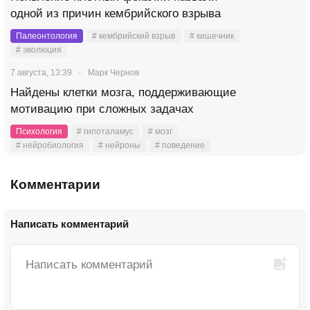
одной из причин кембрийского взрыва
Палеонтология
# кембрийский взрыв
# кишечник
# эволюция
7 августа, 13:39
Марк Чернов
Найдены клетки мозга, поддерживающие
мотивацию при сложных задачах
Психология
# гипоталамус
# мозг
# нейробиология
# нейроны
# поведение
Комментарии
Написать комментарий