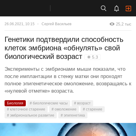
25,2 тыс
26.06.2021, 10:15
Сергей Васильев
Генетики подтвердили способность
клеток эмбриона «обнулять» свой
биологический возраст
❋ 5.3
Эксперименты с эмбрионами мыши показали, что
после имплантации в стенку матки они проходят
полное эпигенетическое омоложение, возвращаясь к
«нулевой отметке» возраста.
Биология
# биологические часы
# возраст
# клеточное старение
# омоложение
# старение
# эмбриональное развитие
# эпигенетика