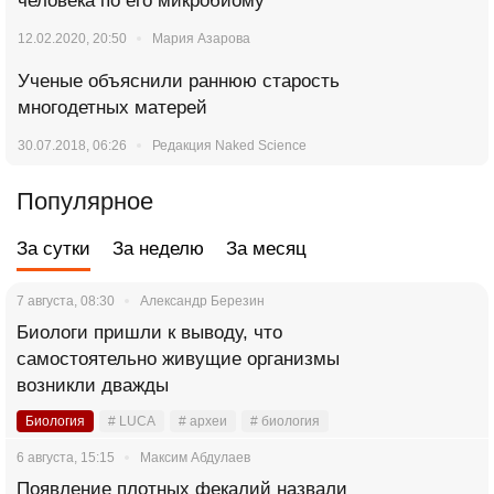
человека по его микробиому
12.02.2020, 20:50
Мария Азарова
Ученые объяснили раннюю старость
многодетных матерей
30.07.2018, 06:26
Редакция Naked Science
Популярное
За сутки
За неделю
За месяц
7 августа, 08:30
Александр Березин
Биологи пришли к выводу, что
самостоятельно живущие организмы
возникли дважды
Биология
# LUCA
# археи
# биология
6 августа, 15:15
Максим Абдулаев
Появление плотных фекалий назвали