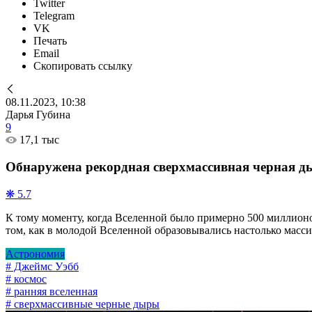
Twitter
Telegram
VK
Печать
Email
Скопировать ссылку
08.11.2023, 10:38
Дарья Губина
9
17,1 тыс
Обнаружена рекордная сверхмассивная черная д
❋ 5.7
К тому моменту, когда Вселенной было примерно 500 миллионо
том, как в молодой Вселенной образовывались настолько масс
Астрономия
# Джеймс Уэбб
# космос
# ранняя вселенная
# сверхмассивные черные дыры