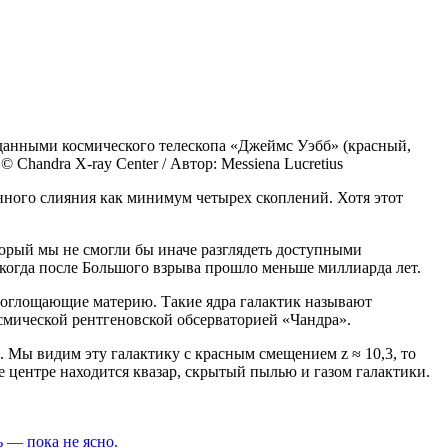
данными космического телескопа «Джеймс Уэбб» (красный,
 Chandra X-ray Center / Автор: Messiena Lucretius
енного слияния как минимум четырех скоплений. Хотя этот
оторый мы не смогли бы иначе разглядеть доступными
когда после Большого взрыва прошло меньше миллиарда лет.
 поглощающие материю. Такие ядра галактик называют
смической рентгеновской обсерваторией «Чандра».
. Мы видим эту галактику с красным смещением z ≈ 10,3, то
ее центре находится квазар, скрытый пылью и газом галактики.
 — пока не ясно.