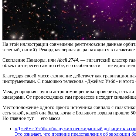
На этой иллюстрации совмещены рентгеновские данные орбит
зеленый, синий). Рекордная черная дыра находится в галактике 
Скопление Пандоры, или
Abell 2744
, — гигантский кластер га
объект интересен сам по себе, его особенности — не единстве
Благодаря своей массе скопление действует как гравитационная
инструментами. С помощью телескопа «Джеймс Уэбб» и этого с
Международная группа астрономов решила проверить, есть ли
квазарами. От происходящих там процессов исходит сильнейше
Местоположение одного яркого источника совпало с галактик
есть такой, какой она была, когда с Большого взрыва прошло 5
Но главное тут — его масса.
«Джеймс Уэбб» обнаружил неожиданный дефицит квазар
Это означает, что прежние представления об эволюции б