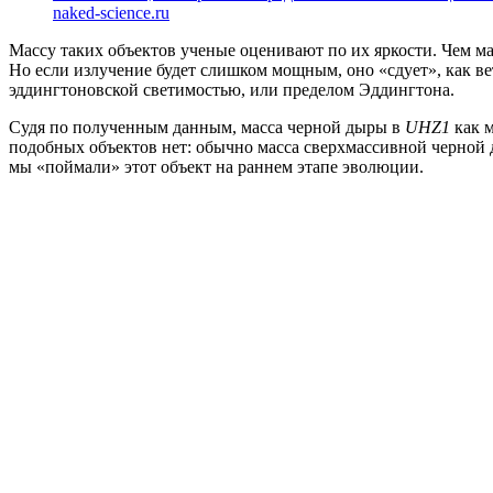
naked-science.ru
Массу таких объектов ученые оценивают по их яркости. Чем мас
Но если излучение будет слишком мощным, оно «сдует», как в
эддингтоновской светимостью, или пределом Эддингтона.
Судя по полученным данным, масса черной дыры в
UHZ1
как 
подобных объектов нет: обычно масса сверхмассивной черной д
мы «поймали» этот объект на раннем этапе эволюции.