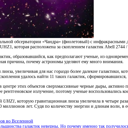
альной обсерватории «Чандра» (фиолетовый) с инфракрасными 
UHZ1, которая расположена за скоплением галактик Abell 2744 / ©
лактик, образовавшийся, как предполагают ученые, из одноврем
нная причина, почему астрономы уделяют ему много внимания.
 линза, увеличивая для нас гораздо более далекие галактики, к
копления удалось найти 11 таких галактик, сформировавшихся, 
 в центре этих объектов сверхмассивные черные дыры, активно
е рентгеновское излучение, поэтому ученые воспользовались ко
ой
UHZ1
, которую гравитационная линза увеличила в четыре раза
00 миллионов лет. Судя по количеству энергии и длинам волн, в 
ов во Вселенной
ольшинства галактик неверны. Но почему именно так получилось