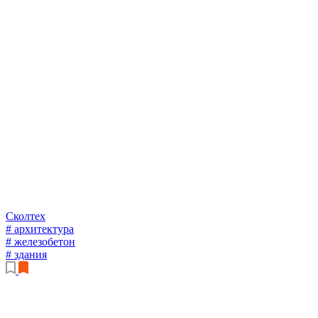
Сколтех
# архитектура
# железобетон
# здания