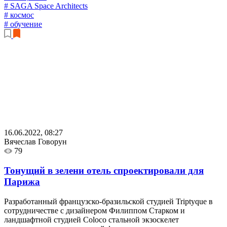
# SAGA Space Architects
# космос
# обучение
16.06.2022, 08:27
Вячеслав Говорун
79
Тонущий в зелени отель спроектировали для
Парижа
Разработанный французско-бразильской студией Triptyque в
сотрудничестве с дизайнером Филиппом Старком и
ландшафтной студией Coloco стальной экзоскелет