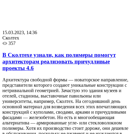
15.03.2023, 14:36
Сколтех
357
В Сколтехе узнали, как полимеры помогут
архитекторам реализовать причудливые
проекты
4.6
Архитектура свободной формы — новаторское направление,
представители которого создают уникальные конструкции с
нетривиальной геометрией. Зачастую это здания музеев и
отелей, стадионы, выставочные павильоны или
университеты, например, Сколтех. На сегодняшний день
основной материал для возведения всех этих впечатляющих
конструкций с куполами, сводами, арками и причудливыми
фасадами — железобетон. Но есть и многообещающая
альтернатива — армированные угле- или стекловолокном
полимеры. Хотя их производство стоит дороже, они дешевле
в обслуживании, поскольку не ржавеют и не нуждаются в