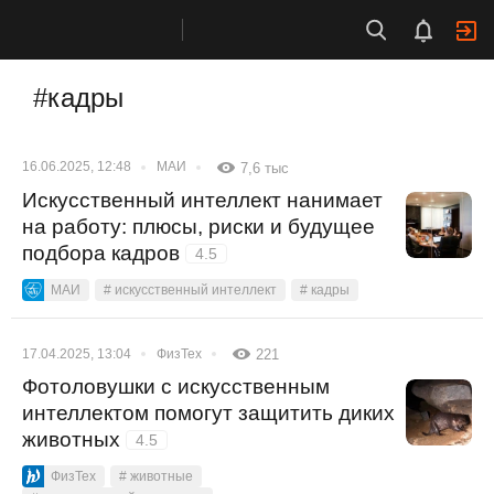
#кадры
16.06.2025, 12:48
МАИ
7,6 тыс
Искусственный интеллект нанимает
на работу: плюсы, риски и будущее
подбора кадров
4.5
МАИ
# искусственный интеллект
# кадры
17.04.2025, 13:04
ФизТех
221
Фотоловушки с искусственным
интеллектом помогут защитить диких
животных
4.5
ФизТех
# животные