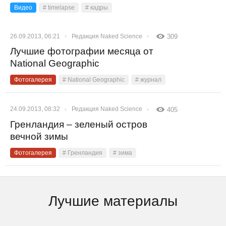
Видео
# timelapse
# кадры
26.09.2013, 06:21
Редакция Naked Science
309
Лучшие фотографии месяца от
National Geographic
Фотогалерея
# National Geographic
# журнал
24.09.2013, 08:32
Редакция Naked Science
405
Гренландия – зеленый остров
вечной зимы
Фотогалерея
# Гренландия
# зима
Лучшие материалы