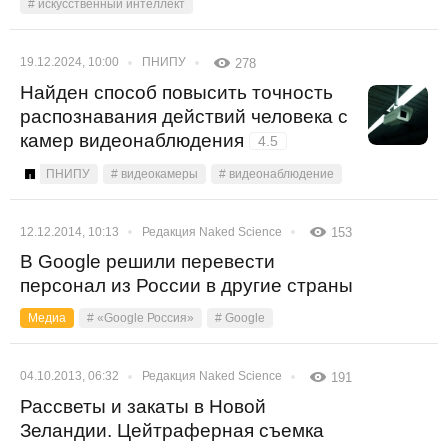
# искусственный интеллект
19.12.2024, 10:00
ПНИПУ
278
Найден способ повысить точность
распознавания действий человека с
камер видеонаблюдения
4.5
ПНИПУ
# видеокамеры
# видеонаблюдение
12.12.2014, 10:13
Редакция Naked Science
153
В Google решили перевести
персонал из России в другие страны
Медиа
# «Google Россия»
# Google
04.10.2013, 06:32
Редакция Naked Science
191
Рассветы и закаты в Новой
Зеландии. Цейтраферная съемка