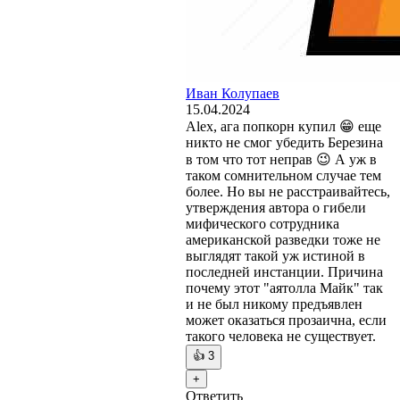
Иван Колупаев
15.04.2024
Alex, ага попкорн купил 😁 еще
никто не смог убедить Березина
в том что тот неправ 😉 А уж в
таком сомнительном случае тем
более. Но вы не расстраивайтесь,
утверждения автора о гибели
мифического сотрудника
американской разведки тоже не
выглядят такой уж истиной в
последней инстанции. Причина
почему этот "аятолла Майк" так
и не был никому предъявлен
может оказаться прозаична, если
такого человека не существует.
👍
3
+
Ответить