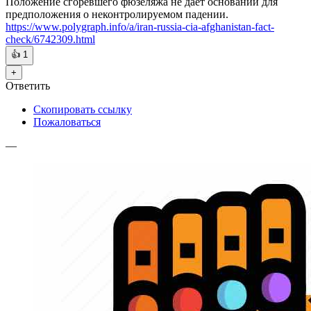
Положение сгоревшего фюзеляжа не даёт оснований для
предположения о неконтролируемом падении.
https://www.polygraph.info/a/iran-russia-cia-afghanistan-fact-
check/6742309.html
👍
1
+
Ответить
Скопировать ссылку
Пожаловаться
—