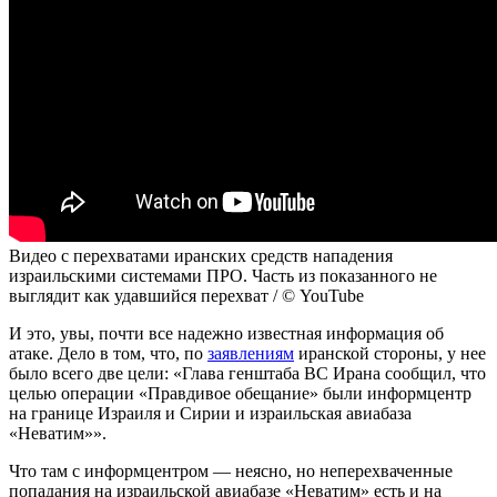
Видео с перехватами иранских средств нападения
израильскими системами ПРО. Часть из показанного не
выглядит как удавшийся перехват / © YouTube
И это, увы, почти все надежно известная информация об
атаке. Дело в том, что, по
заявлениям
иранской стороны, у нее
было всего две цели: «Глава генштаба ВС Ирана сообщил, что
целью операции «Правдивое обещание» были информцентр
на границе Израиля и Сирии и израильская авиабаза
«Неватим»».
Что там с информцентром — неясно, но неперехваченные
попадания на израильской авиабазе «Неватим» есть и на