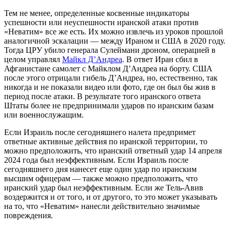
Тем не менее, определенные косвенные индикаторы
успешности или неуспешности иранской атаки против
«Неватим» все же есть. Их можно извлечь из уроков прошлой
аналогичной эскалации — между Ираном и США в 2020 году.
Тогда ЦРУ убило генерала Сулеймани дроном, операцией в
целом управлял
Майкл Д’Андреа
. В ответ Иран сбил в
Афганистане самолет с Майклом Д’Андреа на борту. США
после этого отрицали гибель Д’Андреа, но, естественно, так
никогда и не показали видео или фото, где он был бы жив в
период после атаки. В результате того иранского ответа
Штаты более не предпринимали ударов по иранским базам
или военнослужащим.
Если Израиль после сегодняшнего налета предпримет
ответные активные действия по иранской территории, то
можно предположить, что иранский ответный удар 14 апреля
2024 года был неэффективным. Если Израиль после
сегодняшнего дня нанесет еще один удар по иранским
высшим офицерам — также можно предположить, что
иранский удар был неэффективным. Если же Тель-Авив
воздержится и от того, и от другого, то это может указывать
на то, что «Неватим» нанесли действительно значимые
повреждения.