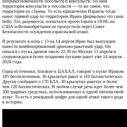
неприкосновенности посольств и консульств. По ним
территория консульств и посольств — то же самое, что
территория их страны. То есть юридически Израиль тогда
нанес прямой удар по территории Ирана (формально это casus
belli). Тот, разумеется, попытался протестовать в ООН, но
США и Великобритания не пропустили через Совет
Безопасности осуждения израильской атаки.
В результате в ночь с 13 на 14 апреля Иран был вынужден
нанести комбинированный дроново-ракетный удар. Он
начался с пуска дронов около 22.30 по Москве 13 апреля и
сопровождался более поздними пусками ракет уже 14 апреля
2024 года.
Одни источники, близкие к ЦАХАЛ, говорят о пуске Ираном
185 беспилотников, 36 крылатых ракет и 110 баллистических.
Другие сообщают о 170 БЛА, 30 крылатых ракетах и более
чем 120 баллистических. В любом случае речь идет более чем
300 ударных средствах, использованных в одной пятичасовой
атаке. То есть о рекордной цифре для одной атаки такого рода
в истории.