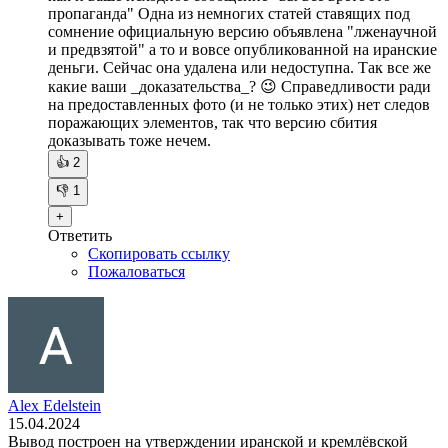
пропаганда" Одна из немногих статей ставящих под
сомнение официальную версию объявлена "лженаучной
и предвзятой" а то и вовсе опубликованной на иранские
деньги. Сейчас она удалена или недоступна. Так все же
какие ваши _доказательства_? 😉 Справедливости ради
на предоставленных фото (и не только этих) нет следов
поражающих элементов, так что версию сбития
доказывать тоже нечем.
👍
2
👎
1
+
Ответить
Скопировать ссылку
Пожаловаться
Alex Edelstein
15.04.2024
Вывод построен на утверждении иранской и кремлёвской