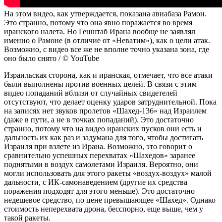
На этом видео, как утверждается, показана авиабаза Рамон.
Это странно, потому что она явно поражается во время
иранского налета. Но Генштаб Ирана вообще не заявлял
именно о Рамоне (в отличие от «Неватим»), как о цели атак.
Возможно, с видео все же не вполне точно указана зона, где
оно было снято / © YouTube
Израильская сторона, как и иранская, отмечает, что все атаки
были выполнены против военных целей. В связи с этим
видео попаданий вблизи от случайных свидетелей
отсутствуют, что делает оценку ударов затруднительной. Пока
на записях нет звуков пролетов «Шахед-136» над Израилем
(даже в пути, а не в точках попаданий). Это достаточно
странно, потому что на видео иранских пусков они есть и
дальность их как раз и задумана для того, чтобы достигать
Израиля при взлете из Ирана. Возможно, это говорит о
сравнительно успешных перехватах «Шахедов» заранее
поднятыми в воздух самолетами Израиля. Вероятно, они
могли использовать для этого ракеты «воздух-воздух» малой
дальности, с ИК-самонаведением (другие их средства
поражения подходят для этого меньше). Это достаточно
недешевое средство, по цене превышающее «Шахед». Однако
стоимость неперехвата дрона, бесспорно, еще выше, чем у
такой ракеты.