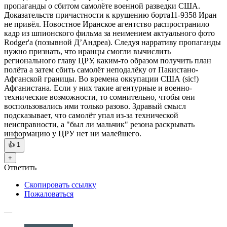
пропаганды о сбитом самолёте военной разведки США.
Доказательств причастности к крушению борта11-9358 Иран
не привёл. Новостное Иранское агентство распространило
кадр из шпионского фильма за неимением актуального фото
Rodger'a (позывной Д’Андреа). Следуя нарративу пропаганды
нужно признать, что иранцы смогли вычислить
регионального главу ЦРУ, каким-то образом получить план
полёта а затем сбить самолёт неподалёку от Пакистано-
Афганской границы. Во времена оккупации США (sic!)
Афганистана. Если у них такие агентурные и военно-
технические возможности, то сомнительно, чтобы они
воспользовались ими только разово. Здравый смысл
подсказывает, что самолёт упал из-за технической
неисправности, а "был ли мальчик" резона раскрывать
информацию у ЦРУ нет ни малейшего.
👍
1
+
Ответить
Скопировать ссылку
Пожаловаться
—