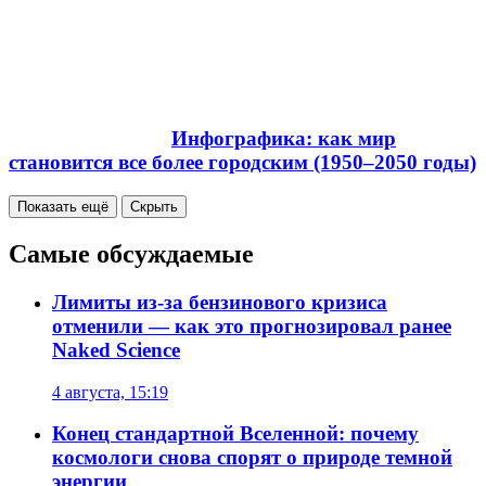
Инфографика: как мир
становится все более городским (1950–2050 годы)
Показать ещё
Скрыть
Самые обсуждаемые
Лимиты из-за бензинового кризиса
отменили — как это прогнозировал ранее
Naked Science
4 августа, 15:19
Конец стандартной Вселенной: почему
космологи снова спорят о природе темной
энергии