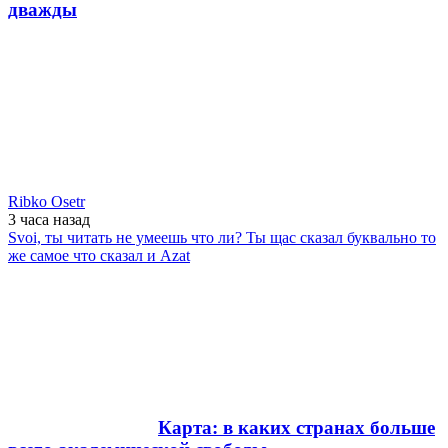
дважды
Ribko Osetr
3 часа
назад
Svoi, ты читать не умеешь что ли? Ты щас сказал буквально то
же самое что сказал и Azat
Карта: в каких странах больше