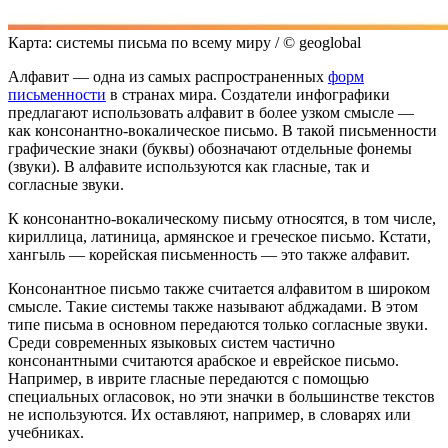
Карта: системы письма по всему миру / © geoglobal
Алфавит — одна из самых распространенных
форм
письменности
в странах мира. Создатели инфографики
предлагают использовать алфавит в более узком смысле —
как консонантно-вокалическое письмо. В такой письменности
графические знаки (буквы) обозначают отдельные фонемы
(звуки). В алфавите используются как гласные, так и
согласные звуки.
К консонантно-вокалическому письму относятся, в том числе,
кириллица, латиница, армянское и греческое письмо. Кстати,
хангыль — корейская письменность — это также алфавит.
Консонантное письмо также считается алфавитом в широком
смысле. Такие системы также называют абджадами. В этом
типе письма в основном передаются только согласные звуки.
Среди современных языковых систем частично
консонантными считаются арабское и еврейское письмо.
Например, в иврите гласные передаются с помощью
специальных огласовок, но эти значки в большинстве текстов
не используются. Их оставляют, например, в словарях или
учебниках.