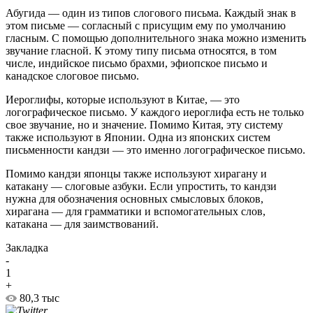
Абугида — один из типов слогового письма. Каждый знак в
этом письме — согласный с присущим ему по умолчанию
гласным. С помощью дополнительного знака можно изменить
звучание гласной. К этому типу письма относятся, в том
числе, индийское письмо брахми, эфиопское письмо и
канадское слоговое письмо.
Иероглифы, которые используют в Китае, — это
логографическое письмо. У каждого иероглифа есть не только
свое звучание, но и значение. Помимо Китая, эту систему
также используют в Японии. Одна из японских систем
письменности кандзи — это именно логографическое письмо.
Помимо кандзи японцы также используют хирагану и
катакану — слоговые азбуки. Если упростить, то кандзи
нужна для обозначения основных смысловых блоков,
хирагана — для грамматики и вспомогательных слов,
катакана — для заимствований.
Закладка
-
1
+
80,3 тыс