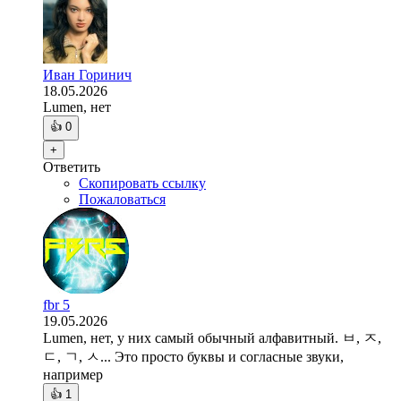
Иван Горинич
18.05.2026
Lumen, нет
👍
0
+
Ответить
Скопировать ссылку
Пожаловаться
fbr 5
19.05.2026
Lumen, нет, у них самый обычный алфавитный. ㅂ, ㅈ,
ㄷ, ㄱ, ㅅ... Это просто буквы и согласные звуки,
например
👍
1