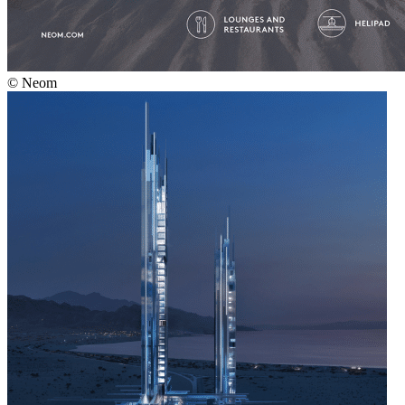
© Neom