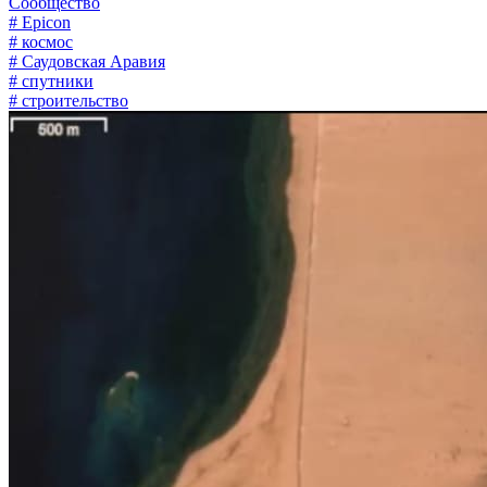
Сообщество
# Epicon
# космос
# Саудовская Аравия
# спутники
# строительство