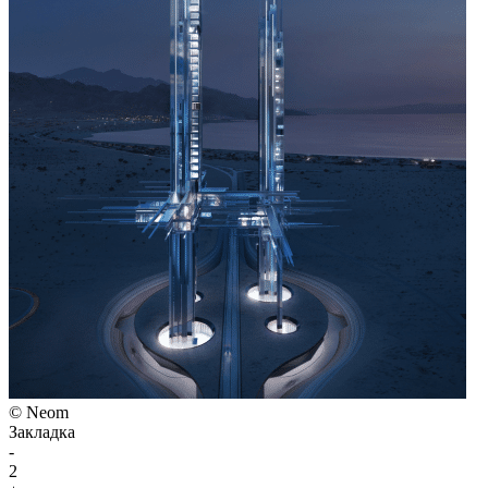
© Neom
Закладка
-
2