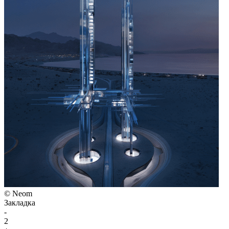
© Neom
Закладка
-
2