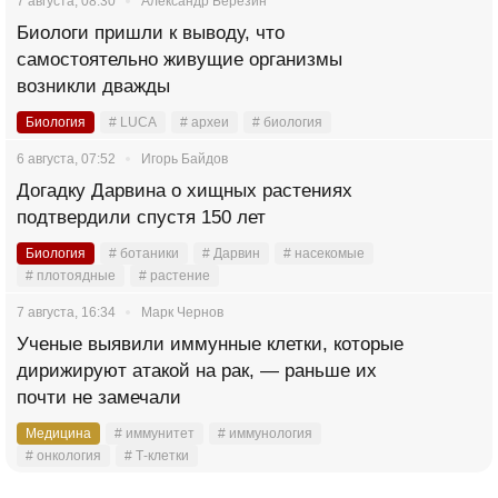
7 августа, 08:30
Александр Березин
Биологи пришли к выводу, что
самостоятельно живущие организмы
возникли дважды
Биология
# LUCA
# археи
# биология
6 августа, 07:52
Игорь Байдов
Догадку Дарвина о хищных растениях
подтвердили спустя 150 лет
Биология
# ботаники
# Дарвин
# насекомые
# плотоядные
# растение
7 августа, 16:34
Марк Чернов
Ученые выявили иммунные клетки, которые
дирижируют атакой на рак, — раньше их
почти не замечали
Медицина
# иммунитет
# иммунология
# онкология
# Т-клетки