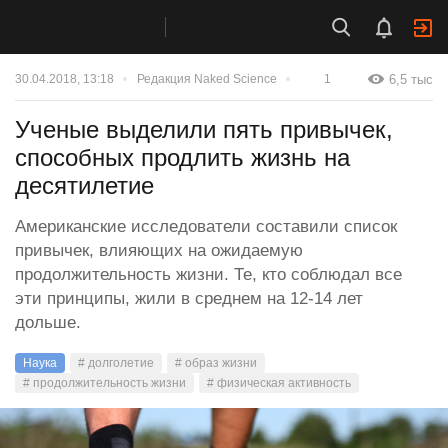
6,5 тыс
30.04.2018, 13:18
Редакция Naked Science
1
Ученые выделили пять привычек,
способных продлить жизнь на
десятилетие
Американские исследователи составили список
привычек, влияющих на ожидаемую
продолжительность жизни. Те, кто соблюдал все
эти принципы, жили в среднем на 12-14 лет
дольше.
Наука
# долголетие
# образ жизни
# продолжительность жизни
# физическая активность