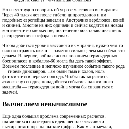
Но и тут трудно говорить об угрозе массового вымирания.
Через 40 тысяч лет после гибели дипротодонов и им
подобных европейцы завезли в Австралию верблюдов, коней
и свиней. Многие из них одичали и сейчас водятся на новом
континенте во множестве, постепенно восстанавливая цепь
распределения фосфора в почвах.
Чтобы добиться уровня массового вымирания, нужно чем-то
сильно отравить океан — заметно сильнее, чем мы сейчас это
делаем. Наверное, война с использованием термоядерных
боеприпасов и кобальта-60 могла бы дать такой эффект.
Возьмем последнее и неплохо изученное событие такого рода
— гибель динозавров. Там были тьма и холод, ноль
фотосинтеза в первые полгода. Чтобы так загрязнить
атмосферу сегодня, понадобится событие аналогичного
масштаба — термоядерная война могла бы справиться с
задачей.
Вычисляем невычислимое
Еще одна большая проблема современных расчетов,
пытающихся подтвердить идею шестого массового
вымирания: опора на шаткие цифры. Как мы отмечали,