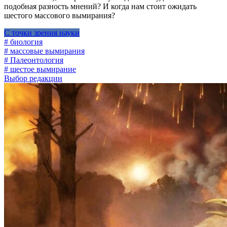
подобная разность мнений? И когда нам стоит ожидать
шестого массового вымирания?
С точки зрения науки
# биология
# массовые вымирания
# Палеонтология
# шестое вымирание
Выбор редакции