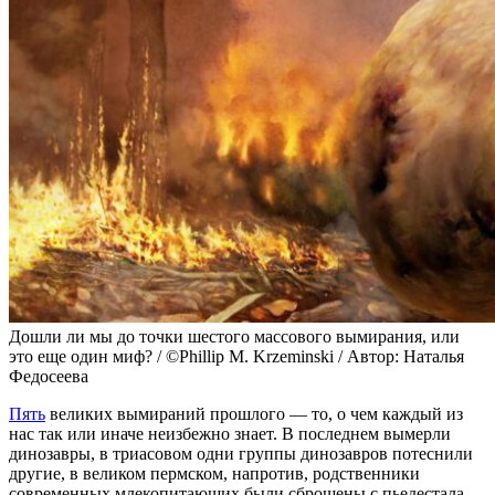
Дошли ли мы до точки шестого массового вымирания, или
это еще один миф? / ©Phillip M. Krzeminski / Автор: Наталья
Федосеева
Пять
великих вымираний прошлого — то, о чем каждый из
нас так или иначе неизбежно знает. В последнем вымерли
динозавры, в триасовом одни группы динозавров потеснили
другие, в великом пермском, напротив, родственники
современных млекопитающих были сброшены с пьедестала