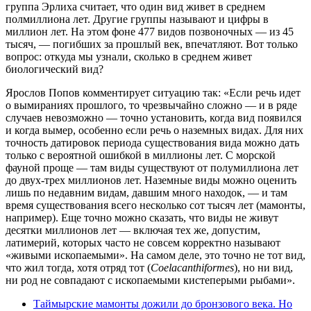
группа Эрлиха считает, что один вид живет в среднем
полмиллиона лет. Другие группы называют и цифры в
миллион лет. На этом фоне 477 видов позвоночных — из 45
тысяч, — погибших за прошлый век, впечатляют. Вот только
вопрос: откуда мы узнали, сколько в среднем живет
биологический вид?
Ярослов Попов комментирует ситуацию так: «Если речь идет
о вымираниях прошлого, то чрезвычайно сложно — и в ряде
случаев невозможно — точно установить, когда вид появился
и когда вымер, особенно если речь о наземных видах. Для них
точность датировок периода существования вида можно дать
только с вероятной ошибкой в миллионы лет. С морской
фауной проще — там виды существуют от полумиллиона лет
до двух-трех миллионов лет. Наземные виды можно оценить
лишь по недавним видам, давшим много находок, — и там
время существования всего несколько сот тысяч лет (мамонты,
например). Еще точно можно сказать, что виды не живут
десятки миллионов лет — включая тех же, допустим,
латимерий, которых часто не совсем корректно называют
«живыми ископаемыми». На самом деле, это точно не тот вид,
что жил тогда, хотя отряд тот (
Coelacanthiformes
), но ни вид,
ни род не совпадают с ископаемыми кистеперыми рыбами».
Таймырские мамонты дожили до бронзового века. Но