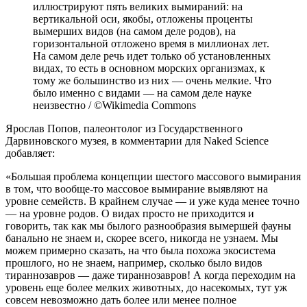
иллюстрируют пять великих вымираний: на
вертикальной оси, якобы, отложены проценты
вымерших видов (на самом деле родов), на
горизонтальной отложено время в миллионах лет.
На самом деле речь идет только об установленных
видах, то есть в основном морских организмах, к
тому же большинство из них — очень мелкие. Что
было именно с видами — на самом деле науке
неизвестно / ©Wikimedia Commons
Ярослав Попов, палеонтолог из Государственного
Дарвиновского музея, в комментарии для Naked Science
добавляет:
«Большая проблема концепции шестого массового вымирания
в том, что вообще-то массовое вымирание выявляют на
уровне семейств. В крайнем случае — и уже куда менее точно
— на уровне родов. О видах просто не приходится и
говорить, так как мы былого разнообразия вымершей фауны
банально не знаем и, скорее всего, никогда не узнаем. Мы
можем примерно сказать, на что была похожа экосистема
прошлого, но не знаем, например, сколько было видов
тираннозавров — даже тираннозавров! А когда переходим на
уровень еще более мелких животных, до насекомых, тут уж
совсем невозможно дать более или менее полное