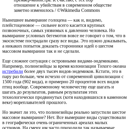
отношение к убийствам в современном обществе
заметно изменилось / ©Wikimedia Commons
Нынешнее вымирание голоцена — как и, видимо,
плейстоценовое — сильнее всего касается крупных
позвоночных, самых уязвимых к давлению человека. Но
вымирание условных бегемотов вовсе не говорит о том, что в
экосистеме пострадали сразу все виды. Это нужно доказывать,
а никаких попыток доказать сторонники идей о шестом
массовом вымирании так и не сделали.
Еще сложнее ситуация с островными видами-эндемиками.
Например, полинезийцы за время колонизации Тихого океана
истребили
более двух тысяч видов-эндемиков. Кстати, это в
пару раз больше, чем исчезло от современной цивилизации с
1500 года (902 вида), и примерно 20 процентов всех видов
птиц вообще. Современному человечеству еще шагать и
шагать до результатов, равным результатам этих
технологически продвинутых (хотя находившихся в каменном
веке) мореплавателей прошлого.
Но значит ли это, что полинезийцы реально запустили шестое
массовое вымирание? Нет. Все вымершие виды существовали
в географически очень ограниченных ареалах малых
островов. На смену им часто приходили так называемые