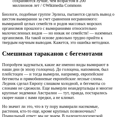
сохраняются лучше, чем возрастом в 200
миллионов лет / ©Wikimedia Commons
Биологи, подобные группе Эрлиха, пытаются сделать вывод о
шестом вымирании за счет сравнения несравнимого:
вымираний целых семейств и родов массовых морских
организмов прошлого с вымираниями относительно
малочисленных видов — но никак не семейств! — наземных
организмов. На такой основе довольно трудно прийти к
твердым научным выводам. Кажется, это ошибка методики.
Смешивая тараканов с бегемотами
Попробуем задуматься, какие же именно виды вымирают в
наши дни (в эпоху голоцена). До голоцена, напомним, был
плейстоцен — и тогда вымерли, например, европейские
бегемоты и прямобивневые европейские лесные слоны.
Ледник сделал Европу слишком холодной, и бегемоты со
слонами не сдюжили. Еще вымерли неандертальцы и многие
крупные эндемики Австралии — тут, правда, постарались
скорее наши с вами предки, а не климат.
Но значит ли это, что в ту пору вымирали насекомые,
растения, кто-то еще, кроме крупных позвоночных?
Правильный ответ: мы не знаем. В палеонтологической