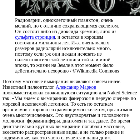
Радиолярии, одноклеточный планктон, очень
мелкий, но с отлично сохраняющимся скелетом.
Он состоит либо из диоксида кремния, либо из
сульфата стронция
, и остается в хорошем
состоянии миллионы лет. И-за очень малых
размеров радиолярий исключительно много,
поэтому если уж они начали исчезать из
палеонтологической летописи той или иной
эпохи, то жизни на Земле в этот момент было
действительно нехорошо / ©Wikimedia Commons
Поэтому массовые вымирания выявляют совсем иначе.
Известный палеонтолог
Александр Марков
прокомментировал сложившуюся ситуацию для Naked Science
так: «Мы знаем о вымираниях фанерозоя в первую очередь по
морской ископаемой летописи. То есть по остаткам
организмов с хорошо сохраняющимся скелетом, организмов
очень многочисленных. Это двустворчатые и головоногие
моллюски, фораминиферы, диатомеи и так далее. Во время
действительно крупных вымираний погибали массовые,
всесветно распространенные виды, а не только редкие и
эндемичные, как это часто случается в наши дни».