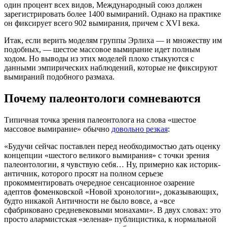
один процент всех видов, Международный союз должен
зарегистрировать более 1400 вымираний. Однако на практике
он фиксирует всего 902 вымирания, причем с XVI века.
Итак, если верить моделям группы Эрлиха — и множеству им
подобных, — шестое массовое вымирание идет полным
ходом. Но выводы из этих моделей плохо стыкуются с
данными эмпирических наблюдений, которые не фиксируют
вымираний подобного размаха.
Почему палеонтологи сомневаются
Типичная точка зрения палеонтолога на слова «шестое
массовое вымирание» обычно
довольно резкая
:
«Будучи сейчас поставлен перед необходимостью дать оценку
концепции «шестого великого вымирания» с точки зрения
палеонтологии, я чувствую себя… Ну, примерно как историк-
античник, которого просят на полном серьезе
прокомментировать очередное сенсационное озарение
адептов фоменковской «Новой хронологии», доказывающих,
будто никакой Античности не было вовсе, а «все
сфабриковано средневековыми монахами». В двух словах: это
просто алармистская «зеленая» публицистика, к нормальной