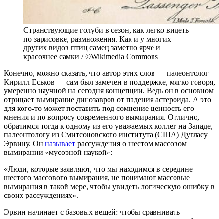
Странствующие голуби в сезон, как легко видеть
по зарисовке, размножения. Как и у многих
других видов птиц самец заметно ярче и
красочнее самки / ©Wikimedia Commons
Конечно, можно сказать, что автор этих слов — палеонтолог
Кирилл Еськов — сам был замечен в поддержке, мягко говоря,
умеренно научной на сегодня концепции. Ведь он в основном
отрицает вымирание динозавров от падения астероида. А это
для кого-то может поставить под сомнение ценность его
мнения и по вопросу современного вымирания. Отлично,
обратимся тогда к одному из его уважаемых коллег на Западе,
палеонтологу из Смитсоновского института (США) Дугласу
Эрвину. Он
называет
рассуждения о шестом массовом
вымирании «мусорной наукой»:
«Люди, которые заявляют, что мы находимся в середине
шестого массового вымирания, не понимают массовые
вымирания в такой мере, чтобы увидеть логическую ошибку в
своих рассуждениях».
Эрвин начинает с базовых вещей: чтобы сравнивать