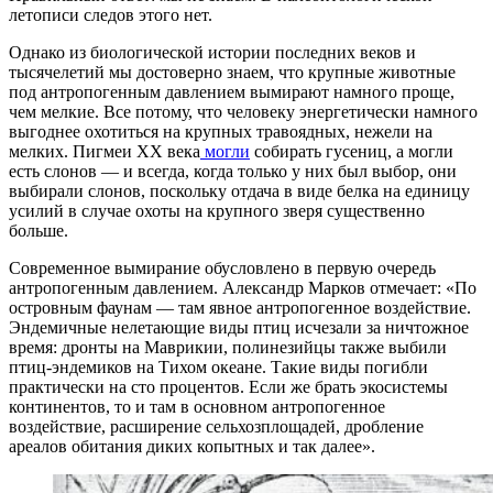
летописи следов этого нет.
Однако из биологической истории последних веков и
тысячелетий мы достоверно знаем, что крупные животные
под антропогенным давлением вымирают намного проще,
чем мелкие. Все потому, что человеку энергетически намного
выгоднее охотиться на крупных травоядных, нежели на
мелких. Пигмеи XX века
могли
собирать гусениц, а могли
есть слонов — и всегда, когда только у них был выбор, они
выбирали слонов, поскольку отдача в виде белка на единицу
усилий в случае охоты на крупного зверя существенно
больше.
Современное вымирание обусловлено в первую очередь
антропогенным давлением. Александр Марков отмечает: «По
островным фаунам — там явное антропогенное воздействие.
Эндемичные нелетающие виды птиц исчезали за ничтожное
время: дронты на Маврикии, полинезийцы также выбили
птиц-эндемиков на Тихом океане. Такие виды погибли
практически на сто процентов. Если же брать экосистемы
континентов, то и там в основном антропогенное
воздействие, расширение сельхозплощадей, дробление
ареалов обитания диких копытных и так далее».