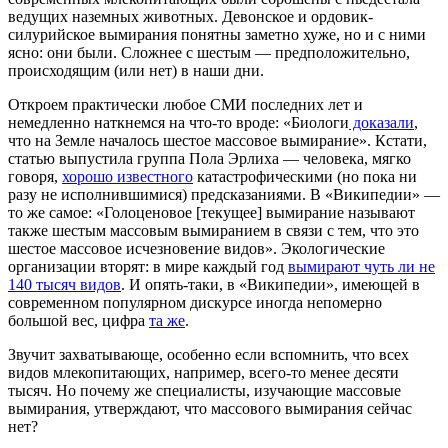
ведущих наземных животных. Девонское и ордовик-
силурийское вымирания понятны заметно хуже, но и с ними
ясно: они были. Сложнее с шестым — предположительно,
происходящим (или нет) в наши дни.
Откроем практически любое СМИ последних лет и
немедленно наткнемся на что-то вроде: «Биологи
доказали
,
что на Земле началось шестое массовое вымирание». Кстати,
статью выпустила группа Пола Эрлиха — человека, мягко
говоря,
хорошо известного
катастрофическими (но пока ни
разу не исполнившимися) предсказаниями. В «Википедии» —
то же самое: «Голоценовое [текущее] вымирание называют
также шестым массовым вымиранием в связи с тем, что это
шестое массовое исчезновение видов». Экологические
организации вторят: в мире каждый год
вымирают чуть ли не
140 тысяч видов
. И опять-таки, в «Википедии», имеющей в
современном популярном дискурсе иногда непомерно
большой вес, цифра
та же
.
Звучит захватывающе, особенно если вспомнить, что всех
видов млекопитающих, например, всего-то менее десяти
тысяч. Но почему же специалисты, изучающие массовые
вымирания, утверждают, что массового вымирания сейчас
нет?