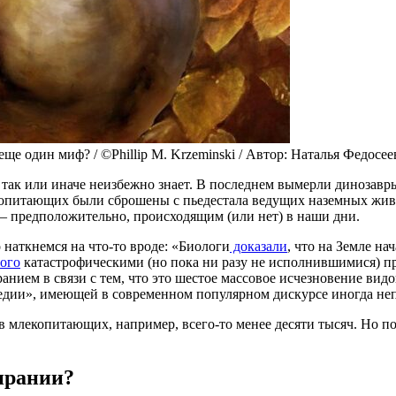
е один миф? / ©Phillip M. Krzeminski / Автор: Наталья Федосее
ак или иначе неизбежно знает. В последнем вымерли динозавры
копитающих были сброшены с пьедестала ведущих наземных жив
 — предположительно, происходящим (или нет) в наши дни.
наткнемся на что-то вроде: «Биологи
доказали
, что на Земле н
ого
катастрофическими (но пока ни разу не исполнившимися) п
ием в связи с тем, что это шестое массовое исчезновение видо
педии», имеющей в современном популярном дискурсе иногда н
ов млекопитающих, например, всего-то менее десяти тысяч. Но 
ирании?