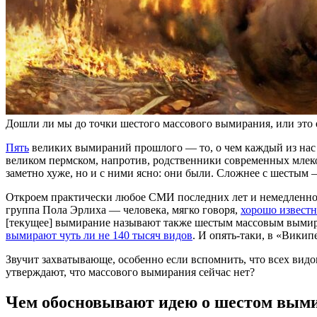
Дошли ли мы до точки шестого массового вымирания, или это ещ
Пять
великих вымираний прошлого — то, о чем каждый из нас т
великом пермском, напротив, родственники современных мле
заметно хуже, но и с ними ясно: они были. Сложнее с шестым
Откроем практически любое СМИ последних лет и немедленно 
группа Пола Эрлиха — человека, мягко говоря,
хорошо известн
[текущее] вымирание называют также шестым массовым вымиран
вымирают чуть ли не 140 тысяч видов
. И опять-таки, в «Вики
Звучит захватывающе, особенно если вспомнить, что всех вид
утверждают, что массового вымирания сейчас нет?
Чем обосновывают идею о шестом вым