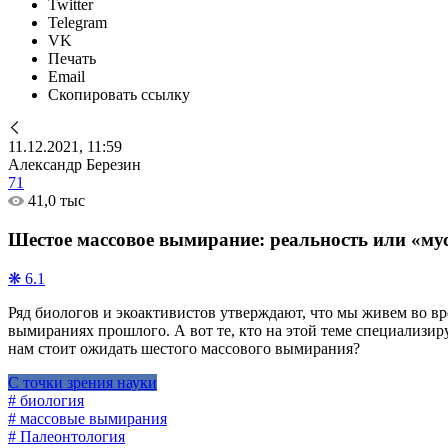
Twitter
Telegram
VK
Печать
Email
Скопировать ссылку
11.12.2021, 11:59
Александр Березин
71
41,0 тыс
Шестое массовое вымирание: реальность или «му
❋ 6.1
Ряд биологов и экоактивистов утверждают, что мы живем во в
вымираниях прошлого. А вот те, кто на этой теме специализиру
нам стоит ожидать шестого массового вымирания?
С точки зрения науки
# биология
# массовые вымирания
# Палеонтология