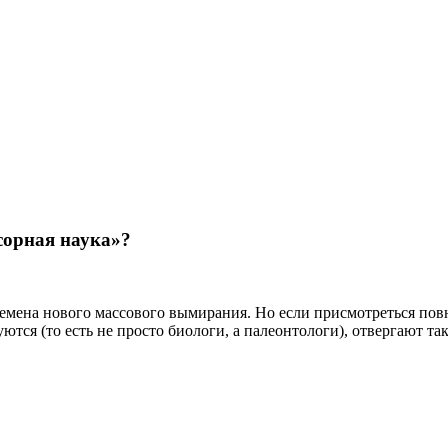
сорная наука»?
ремена нового массового вымирания. Но если присмотреться повн
ются (то есть не просто биологи, а палеонтологи), отвергают т