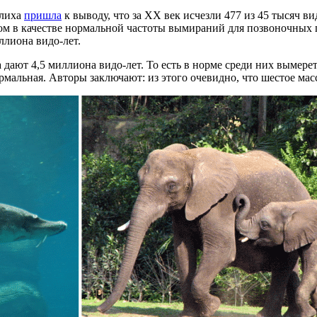
рлиха
пришла
к выводу, что за XX век исчезли 477 из 45 тысяч в
том в качестве нормальной частоты вымираний для позвоночных 
ллиона видо-лет.
дают 4,5 миллиона видо-лет. То есть в норме среди них вымерет
рмальная. Авторы заключают: из этого очевидно, что шестое мас