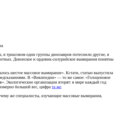
ва
, в триасовом одни группы динозавров потеснили другие, в
отных. Девонское и ордовик-силурийское вымирания понятны
ачалось шестое массовое вымирание». Кстати, статью выпустила
редсказаниями. В «Википедии» — то же самое: «Голоценовое
в». Экологические организации вторят: в мире каждый год
епомерно большой вес, цифра
та же
.
почему же специалисты, изучающие массовые вымирания,