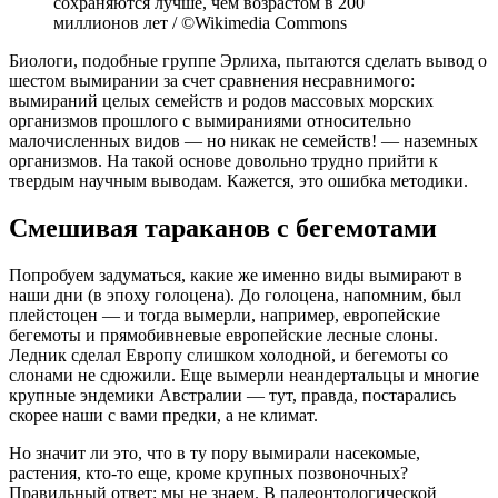
сохраняются лучше, чем возрастом в 200
миллионов лет / ©Wikimedia Commons
Биологи, подобные группе Эрлиха, пытаются сделать вывод о
шестом вымирании за счет сравнения несравнимого:
вымираний целых семейств и родов массовых морских
организмов прошлого с вымираниями относительно
малочисленных видов — но никак не семейств! — наземных
организмов. На такой основе довольно трудно прийти к
твердым научным выводам. Кажется, это ошибка методики.
Смешивая тараканов с бегемотами
Попробуем задуматься, какие же именно виды вымирают в
наши дни (в эпоху голоцена). До голоцена, напомним, был
плейстоцен — и тогда вымерли, например, европейские
бегемоты и прямобивневые европейские лесные слоны.
Ледник сделал Европу слишком холодной, и бегемоты со
слонами не сдюжили. Еще вымерли неандертальцы и многие
крупные эндемики Австралии — тут, правда, постарались
скорее наши с вами предки, а не климат.
Но значит ли это, что в ту пору вымирали насекомые,
растения, кто-то еще, кроме крупных позвоночных?
Правильный ответ: мы не знаем. В палеонтологической