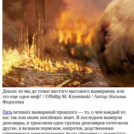
Дошли ли мы до точки шестого массового вымирания, или
это еще один миф? / ©Phillip M. Krzeminski / Автор: Наталья
Федосеева
Пять
великих вымираний прошлого — то, о чем каждый из
нас так или иначе неизбежно знает. В последнем вымерли
динозавры, в триасовом одни группы динозавров потеснили
другие, в великом пермском, напротив, родственники
современных млекопитающих были сброшены с пьедестала