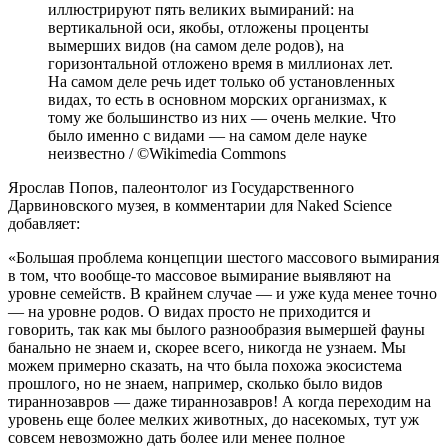
иллюстрируют пять великих вымираний: на
вертикальной оси, якобы, отложены проценты
вымерших видов (на самом деле родов), на
горизонтальной отложено время в миллионах лет.
На самом деле речь идет только об установленных
видах, то есть в основном морских организмах, к
тому же большинство из них — очень мелкие. Что
было именно с видами — на самом деле науке
неизвестно / ©Wikimedia Commons
Ярослав Попов, палеонтолог из Государственного
Дарвиновского музея, в комментарии для Naked Science
добавляет:
«Большая проблема концепции шестого массового вымирания
в том, что вообще-то массовое вымирание выявляют на
уровне семейств. В крайнем случае — и уже куда менее точно
— на уровне родов. О видах просто не приходится и
говорить, так как мы былого разнообразия вымершей фауны
банально не знаем и, скорее всего, никогда не узнаем. Мы
можем примерно сказать, на что была похожа экосистема
прошлого, но не знаем, например, сколько было видов
тираннозавров — даже тираннозавров! А когда переходим на
уровень еще более мелких животных, до насекомых, тут уж
совсем невозможно дать более или менее полное