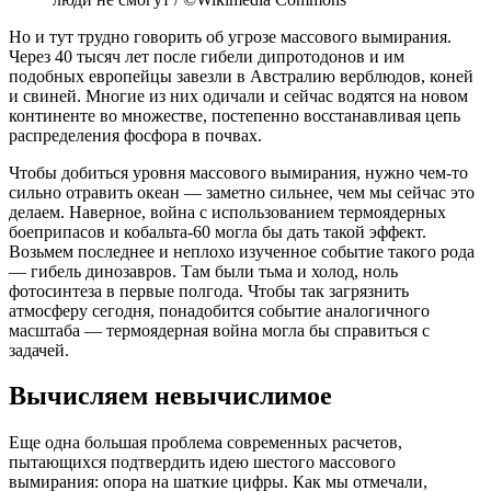
Но и тут трудно говорить об угрозе массового вымирания.
Через 40 тысяч лет после гибели дипротодонов и им
подобных европейцы завезли в Австралию верблюдов, коней
и свиней. Многие из них одичали и сейчас водятся на новом
континенте во множестве, постепенно восстанавливая цепь
распределения фосфора в почвах.
Чтобы добиться уровня массового вымирания, нужно чем-то
сильно отравить океан — заметно сильнее, чем мы сейчас это
делаем. Наверное, война с использованием термоядерных
боеприпасов и кобальта-60 могла бы дать такой эффект.
Возьмем последнее и неплохо изученное событие такого рода
— гибель динозавров. Там были тьма и холод, ноль
фотосинтеза в первые полгода. Чтобы так загрязнить
атмосферу сегодня, понадобится событие аналогичного
масштаба — термоядерная война могла бы справиться с
задачей.
Вычисляем невычислимое
Еще одна большая проблема современных расчетов,
пытающихся подтвердить идею шестого массового
вымирания: опора на шаткие цифры. Как мы отмечали,