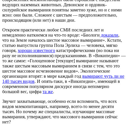
ведущих наземных животных. Девонское и ордовик-
силурийское вымирания понятны заметно хуже, но и с ними
ясно: они были. Сложнее с шестым — предположительно,
происходящим (или нет) в наши дни.
Откроем практически любое СМИ последних лет и
немедленно наткнемся на что-то вроде: «Биологи
доказали
,
что на Земле началось шестое массовое вымирание». Кстати,
статью выпустила группа Пола Эрлиха — человека, мягко
говоря,
хорошо известного
катастрофическими (но пока ни
разу не исполнившимися) предсказаниями. В «Википедии» —
то же самое: «Голоценовое [текущее] вымирание называют
также шестым массовым вымиранием в связи с тем, что это
шестое массовое исчезновение видов». Экологические
организации вторят: в мире каждый год
вымирают чуть ли не
140 тысяч видов
. И опять-таки, в «Википедии», имеющей в
современном популярном дискурсе иногда непомерно
большой вес, цифра
та же
.
Звучит захватывающе, особенно если вспомнить, что всех
видов млекопитающих, например, всего-то менее десяти
тысяч. Но почему же специалисты, изучающие массовые
вымирания, утверждают, что массового вымирания сейчас
нет?