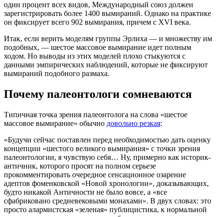
один процент всех видов, Международный союз должен
зарегистрировать более 1400 вымираний. Однако на практике
он фиксирует всего 902 вымирания, причем с XVI века.
Итак, если верить моделям группы Эрлиха — и множеству им
подобных, — шестое массовое вымирание идет полным
ходом. Но выводы из этих моделей плохо стыкуются с
данными эмпирических наблюдений, которые не фиксируют
вымираний подобного размаха.
Почему палеонтологи сомневаются
Типичная точка зрения палеонтолога на слова «шестое
массовое вымирание» обычно
довольно резкая
:
«Будучи сейчас поставлен перед необходимостью дать оценку
концепции «шестого великого вымирания» с точки зрения
палеонтологии, я чувствую себя… Ну, примерно как историк-
античник, которого просят на полном серьезе
прокомментировать очередное сенсационное озарение
адептов фоменковской «Новой хронологии», доказывающих,
будто никакой Античности не было вовсе, а «все
сфабриковано средневековыми монахами». В двух словах: это
просто алармистская «зеленая» публицистика, к нормальной