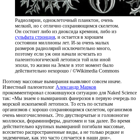
Радиолярии, одноклеточный планктон, очень
мелкий, но с отлично сохраняющимся скелетом.
Он состоит либо из диоксида кремния, либо из
сульфата стронция
, и остается в хорошем
состоянии миллионы лет. И-за очень малых
размеров радиолярий исключительно много,
поэтому если уж они начали исчезать из
палеонтологической летописи той или иной
эпохи, то жизни на Земле в этот момент было
действительно нехорошо / ©Wikimedia Commons
Поэтому массовые вымирания выявляют совсем иначе.
Известный палеонтолог
Александр Марков
прокомментировал сложившуюся ситуацию для Naked Science
так: «Мы знаем о вымираниях фанерозоя в первую очередь по
морской ископаемой летописи. То есть по остаткам
организмов с хорошо сохраняющимся скелетом, организмов
очень многочисленных. Это двустворчатые и головоногие
моллюски, фораминиферы, диатомеи и так далее. Во время
действительно крупных вымираний погибали массовые,
всесветно распространенные виды, а не только редкие и
эндемичные, как это часто случается в наши дни».