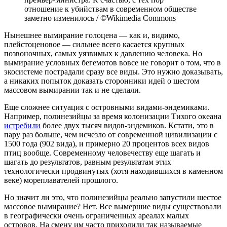
отношение к убийствам в современном обществе
заметно изменилось / ©Wikimedia Commons
Нынешнее вымирание голоцена — как и, видимо,
плейстоценовое — сильнее всего касается крупных
позвоночных, самых уязвимых к давлению человека. Но
вымирание условных бегемотов вовсе не говорит о том, что в
экосистеме пострадали сразу все виды. Это нужно доказывать,
а никаких попыток доказать сторонники идей о шестом
массовом вымирании так и не сделали.
Еще сложнее ситуация с островными видами-эндемиками.
Например, полинезийцы за время колонизации Тихого океана
истребили
более двух тысяч видов-эндемиков. Кстати, это в
пару раз больше, чем исчезло от современной цивилизации с
1500 года (902 вида), и примерно 20 процентов всех видов
птиц вообще. Современному человечеству еще шагать и
шагать до результатов, равным результатам этих
технологически продвинутых (хотя находившихся в каменном
веке) мореплавателей прошлого.
Но значит ли это, что полинезийцы реально запустили шестое
массовое вымирание? Нет. Все вымершие виды существовали
в географически очень ограниченных ареалах малых
островов. На смену им часто приходили так называемые