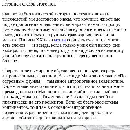
летописи следов этого нет.
Однако из биологической истории последних веков и
тысячелетий мы достоверно знаем, что крупные животные
под антропогенным давлением вымирают намного проще,
чем мелкие. Все потому, что человеку энергетически намного
выгоднее охотиться на крупных травоядных, нежели на
мелких. Пигмеи XX века
могли
собирать гусениц, а могли
есть слонов — и всегда, когда только у них был выбор, они
выбирали слонов, поскольку отдача в виде белка на единицу
усилий в случае охоты на крупного зверя существенно
больше.
Современное вымирание обусловлено в первую очередь
антропогенным давлением. Александр Марков отмечает: «По
островным фаунам — там явное антропогенное воздействие.
Эндемичные нелетающие виды птиц исчезали за ничтожное
время: дронты на Маврикии, полинезийцы также выбили
птиц-эндемиков на Тихом океане. Такие виды погибли
практически на сто процентов. Если же брать экосистемы
континентов, то и там в основном антропогенное
воздействие, расширение сельхозплощадей, дробление
ареалов обитания диких копытных и так далее».