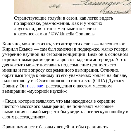
Странствующие голуби в сезон, как легко видеть
по зарисовке, размножения. Как и у многих
других видов птиц самец заметно ярче и
красочнее самки / ©Wikimedia Commons
Конечно, можно сказать, что автор этих слов — палеонтолог
Кирилл Еськов — сам был замечен в поддержке, мягко говоря,
умеренно научной на сегодня концепции. Ведь он в основном
отрицает вымирание динозавров от падения астероида. А это
для кого-то может поставить под сомнение ценность его
мнения и по вопросу современного вымирания. Отлично,
обратимся тогда к одному из его уважаемых коллег на Западе,
палеонтологу из Смитсоновского института (США) Дугласу
Эрвину. Он
называет
рассуждения о шестом массовом
вымирании «мусорной наукой»:
«Люди, которые заявляют, что мы находимся в середине
шестого массового вымирания, не понимают массовые
вымирания в такой мере, чтобы увидеть логическую ошибку в
своих рассуждениях».
Эрвин начинает с базовых вещей: чтобы сравнивать