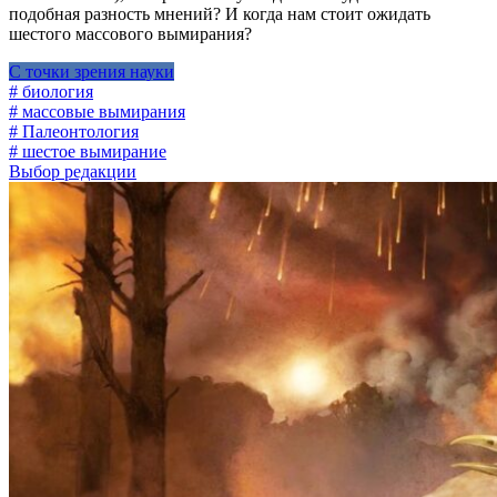
подобная разность мнений? И когда нам стоит ожидать
шестого массового вымирания?
С точки зрения науки
# биология
# массовые вымирания
# Палеонтология
# шестое вымирание
Выбор редакции