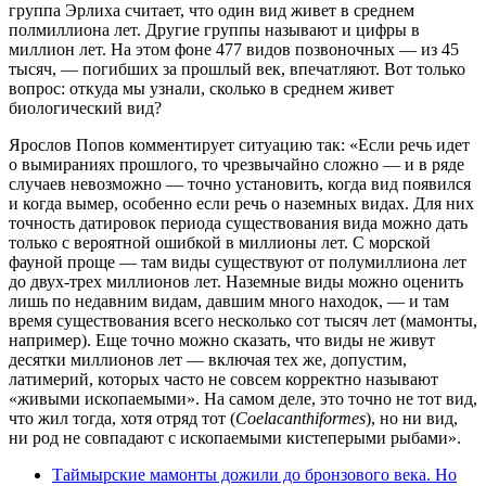
группа Эрлиха считает, что один вид живет в среднем
полмиллиона лет. Другие группы называют и цифры в
миллион лет. На этом фоне 477 видов позвоночных — из 45
тысяч, — погибших за прошлый век, впечатляют. Вот только
вопрос: откуда мы узнали, сколько в среднем живет
биологический вид?
Ярослов Попов комментирует ситуацию так: «Если речь идет
о вымираниях прошлого, то чрезвычайно сложно — и в ряде
случаев невозможно — точно установить, когда вид появился
и когда вымер, особенно если речь о наземных видах. Для них
точность датировок периода существования вида можно дать
только с вероятной ошибкой в миллионы лет. С морской
фауной проще — там виды существуют от полумиллиона лет
до двух-трех миллионов лет. Наземные виды можно оценить
лишь по недавним видам, давшим много находок, — и там
время существования всего несколько сот тысяч лет (мамонты,
например). Еще точно можно сказать, что виды не живут
десятки миллионов лет — включая тех же, допустим,
латимерий, которых часто не совсем корректно называют
«живыми ископаемыми». На самом деле, это точно не тот вид,
что жил тогда, хотя отряд тот (
Coelacanthiformes
), но ни вид,
ни род не совпадают с ископаемыми кистеперыми рыбами».
Таймырские мамонты дожили до бронзового века. Но