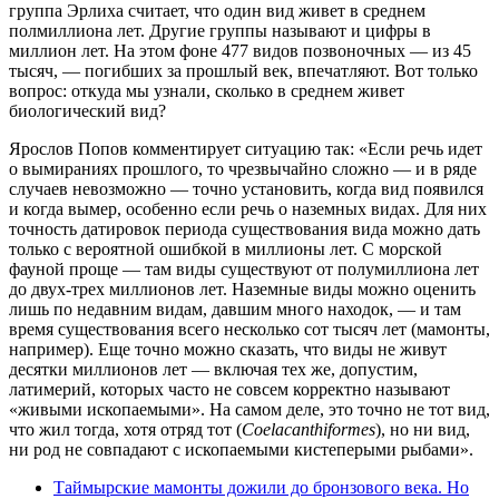
группа Эрлиха считает, что один вид живет в среднем
полмиллиона лет. Другие группы называют и цифры в
миллион лет. На этом фоне 477 видов позвоночных — из 45
тысяч, — погибших за прошлый век, впечатляют. Вот только
вопрос: откуда мы узнали, сколько в среднем живет
биологический вид?
Ярослов Попов комментирует ситуацию так: «Если речь идет
о вымираниях прошлого, то чрезвычайно сложно — и в ряде
случаев невозможно — точно установить, когда вид появился
и когда вымер, особенно если речь о наземных видах. Для них
точность датировок периода существования вида можно дать
только с вероятной ошибкой в миллионы лет. С морской
фауной проще — там виды существуют от полумиллиона лет
до двух-трех миллионов лет. Наземные виды можно оценить
лишь по недавним видам, давшим много находок, — и там
время существования всего несколько сот тысяч лет (мамонты,
например). Еще точно можно сказать, что виды не живут
десятки миллионов лет — включая тех же, допустим,
латимерий, которых часто не совсем корректно называют
«живыми ископаемыми». На самом деле, это точно не тот вид,
что жил тогда, хотя отряд тот (
Coelacanthiformes
), но ни вид,
ни род не совпадают с ископаемыми кистеперыми рыбами».
Таймырские мамонты дожили до бронзового века. Но