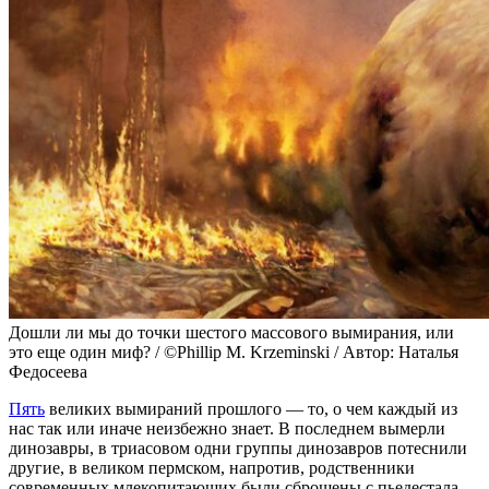
Дошли ли мы до точки шестого массового вымирания, или
это еще один миф? / ©Phillip M. Krzeminski / Автор: Наталья
Федосеева
Пять
великих вымираний прошлого — то, о чем каждый из
нас так или иначе неизбежно знает. В последнем вымерли
динозавры, в триасовом одни группы динозавров потеснили
другие, в великом пермском, напротив, родственники
современных млекопитающих были сброшены с пьедестала