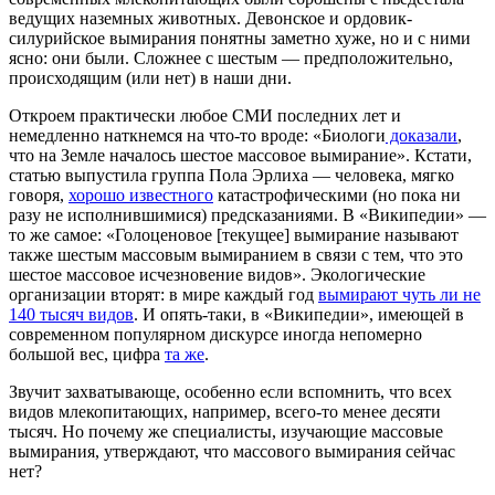
ведущих наземных животных. Девонское и ордовик-
силурийское вымирания понятны заметно хуже, но и с ними
ясно: они были. Сложнее с шестым — предположительно,
происходящим (или нет) в наши дни.
Откроем практически любое СМИ последних лет и
немедленно наткнемся на что-то вроде: «Биологи
доказали
,
что на Земле началось шестое массовое вымирание». Кстати,
статью выпустила группа Пола Эрлиха — человека, мягко
говоря,
хорошо известного
катастрофическими (но пока ни
разу не исполнившимися) предсказаниями. В «Википедии» —
то же самое: «Голоценовое [текущее] вымирание называют
также шестым массовым вымиранием в связи с тем, что это
шестое массовое исчезновение видов». Экологические
организации вторят: в мире каждый год
вымирают чуть ли не
140 тысяч видов
. И опять-таки, в «Википедии», имеющей в
современном популярном дискурсе иногда непомерно
большой вес, цифра
та же
.
Звучит захватывающе, особенно если вспомнить, что всех
видов млекопитающих, например, всего-то менее десяти
тысяч. Но почему же специалисты, изучающие массовые
вымирания, утверждают, что массового вымирания сейчас
нет?