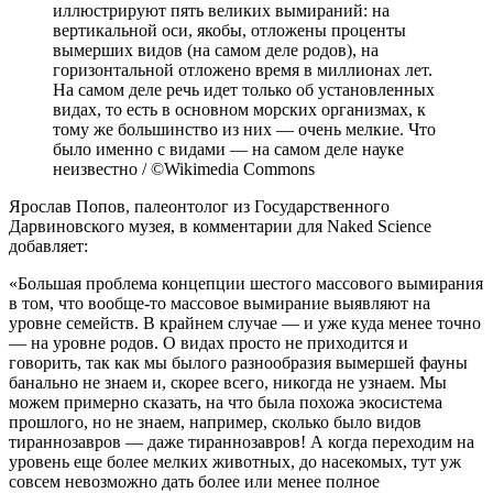
иллюстрируют пять великих вымираний: на
вертикальной оси, якобы, отложены проценты
вымерших видов (на самом деле родов), на
горизонтальной отложено время в миллионах лет.
На самом деле речь идет только об установленных
видах, то есть в основном морских организмах, к
тому же большинство из них — очень мелкие. Что
было именно с видами — на самом деле науке
неизвестно / ©Wikimedia Commons
Ярослав Попов, палеонтолог из Государственного
Дарвиновского музея, в комментарии для Naked Science
добавляет:
«Большая проблема концепции шестого массового вымирания
в том, что вообще-то массовое вымирание выявляют на
уровне семейств. В крайнем случае — и уже куда менее точно
— на уровне родов. О видах просто не приходится и
говорить, так как мы былого разнообразия вымершей фауны
банально не знаем и, скорее всего, никогда не узнаем. Мы
можем примерно сказать, на что была похожа экосистема
прошлого, но не знаем, например, сколько было видов
тираннозавров — даже тираннозавров! А когда переходим на
уровень еще более мелких животных, до насекомых, тут уж
совсем невозможно дать более или менее полное