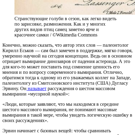
Странствующие голуби в сезон, как легко видеть
по зарисовке, размножения. Как и у многих
других видов птиц самец заметно ярче и
красочнее самки / ©Wikimedia Commons
Конечно, можно сказать, что автор этих слов — палеонтолог
Кирилл Еськов — сам был замечен в поддержке, мягко говоря,
умеренно научной на сегодня концепции. Ведь он в основном
отрицает вымирание динозавров от падения астероида. А это
для кого-то может поставить под сомнение ценность его
мнения и по вопросу современного вымирания. Отлично,
обратимся тогда к одному из его уважаемых коллег на Западе,
палеонтологу из Смитсоновского института (США) Дугласу
Эрвину. Он
называет
рассуждения о шестом массовом
вымирании «мусорной наукой»:
«Люди, которые заявляют, что мы находимся в середине
шестого массового вымирания, не понимают массовые
вымирания в такой мере, чтобы увидеть логическую ошибку в
своих рассуждениях».
Эрвин начинает с базовых вещей: чтобы сравнивать