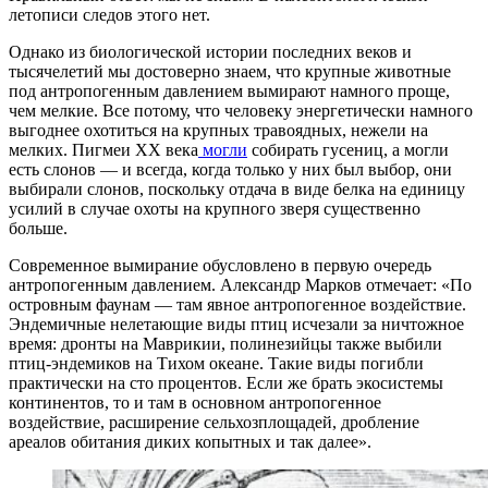
летописи следов этого нет.
Однако из биологической истории последних веков и
тысячелетий мы достоверно знаем, что крупные животные
под антропогенным давлением вымирают намного проще,
чем мелкие. Все потому, что человеку энергетически намного
выгоднее охотиться на крупных травоядных, нежели на
мелких. Пигмеи XX века
могли
собирать гусениц, а могли
есть слонов — и всегда, когда только у них был выбор, они
выбирали слонов, поскольку отдача в виде белка на единицу
усилий в случае охоты на крупного зверя существенно
больше.
Современное вымирание обусловлено в первую очередь
антропогенным давлением. Александр Марков отмечает: «По
островным фаунам — там явное антропогенное воздействие.
Эндемичные нелетающие виды птиц исчезали за ничтожное
время: дронты на Маврикии, полинезийцы также выбили
птиц-эндемиков на Тихом океане. Такие виды погибли
практически на сто процентов. Если же брать экосистемы
континентов, то и там в основном антропогенное
воздействие, расширение сельхозплощадей, дробление
ареалов обитания диких копытных и так далее».