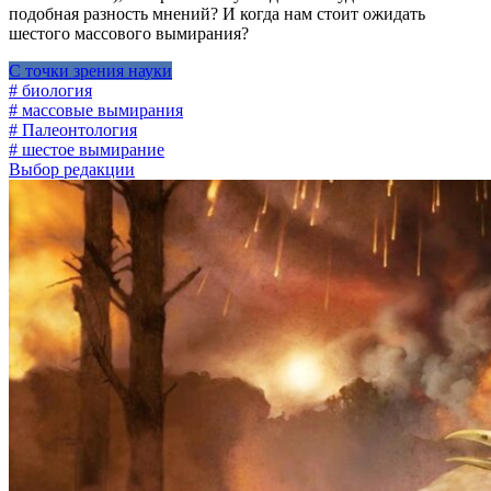
подобная разность мнений? И когда нам стоит ожидать
шестого массового вымирания?
С точки зрения науки
# биология
# массовые вымирания
# Палеонтология
# шестое вымирание
Выбор редакции