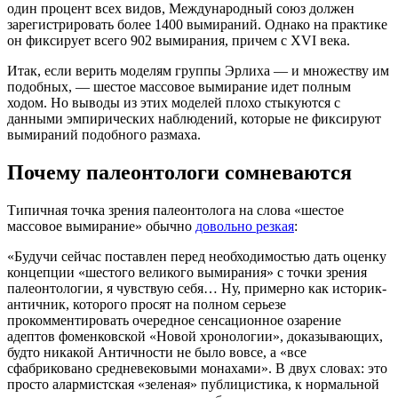
один процент всех видов, Международный союз должен
зарегистрировать более 1400 вымираний. Однако на практике
он фиксирует всего 902 вымирания, причем с XVI века.
Итак, если верить моделям группы Эрлиха — и множеству им
подобных, — шестое массовое вымирание идет полным
ходом. Но выводы из этих моделей плохо стыкуются с
данными эмпирических наблюдений, которые не фиксируют
вымираний подобного размаха.
Почему палеонтологи сомневаются
Типичная точка зрения палеонтолога на слова «шестое
массовое вымирание» обычно
довольно резкая
:
«Будучи сейчас поставлен перед необходимостью дать оценку
концепции «шестого великого вымирания» с точки зрения
палеонтологии, я чувствую себя… Ну, примерно как историк-
античник, которого просят на полном серьезе
прокомментировать очередное сенсационное озарение
адептов фоменковской «Новой хронологии», доказывающих,
будто никакой Античности не было вовсе, а «все
сфабриковано средневековыми монахами». В двух словах: это
просто алармистская «зеленая» публицистика, к нормальной