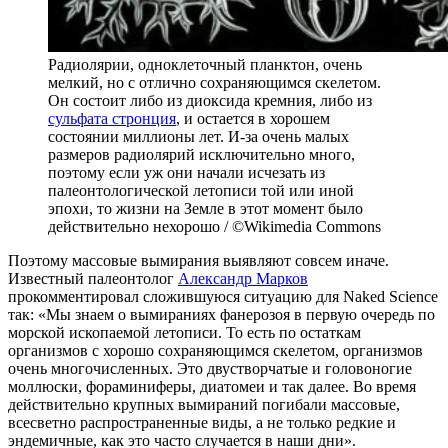
Радиолярии, одноклеточный планктон, очень
мелкий, но с отлично сохраняющимся скелетом.
Он состоит либо из диоксида кремния, либо из
сульфата стронция
, и остается в хорошем
состоянии миллионы лет. И-за очень малых
размеров радиолярий исключительно много,
поэтому если уж они начали исчезать из
палеонтологической летописи той или иной
эпохи, то жизни на Земле в этот момент было
действительно нехорошо / ©Wikimedia Commons
Поэтому массовые вымирания выявляют совсем иначе.
Известный палеонтолог
Александр Марков
прокомментировал сложившуюся ситуацию для Naked Science
так: «Мы знаем о вымираниях фанерозоя в первую очередь по
морской ископаемой летописи. То есть по остаткам
организмов с хорошо сохраняющимся скелетом, организмов
очень многочисленных. Это двустворчатые и головоногие
моллюски, фораминиферы, диатомеи и так далее. Во время
действительно крупных вымираний погибали массовые,
всесветно распространенные виды, а не только редкие и
эндемичные, как это часто случается в наши дни».