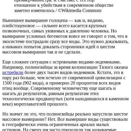
отношение к убийствам в современном обществе
заметно изменилось / ©Wikimedia Commons
Нынешнее вымирание голоцена — как и, видимо,
плейстоценовое — сильнее всего касается крупных
позвоночных, самых уязвимых к давлению человека. Но
вымирание условных бегемотов вовсе не говорит о том, что в
экосистеме пострадали сразу все виды. Это нужно доказывать,
а никаких попыток доказать сторонники идей о шестом
массовом вымирании так и не сделали.
Еще сложнее ситуация с островными видами-эндемиками.
Например, полинезийцы за время колонизации Тихого океана
истребили
более двух тысяч видов-эндемиков. Кстати, это в
пару раз больше, чем исчезло от современной цивилизации с
1500 года (902 вида), и примерно 20 процентов всех видов
птиц вообще. Современному человечеству еще шагать и
шагать до результатов, равным результатам этих
технологически продвинутых (хотя находившихся в каменном
веке) мореплавателей прошлого.
Но значит ли это, что полинезийцы реально запустили шестое
массовое вымирание? Нет. Все вымершие виды существовали
в географически очень ограниченных ареалах малых
островов. На смену им часто приходили так называемые