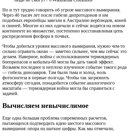
Но и тут трудно говорить об угрозе массового вымирания.
Через 40 тысяч лет после гибели дипротодонов и им
подобных европейцы завезли в Австралию верблюдов, коней
и свиней. Многие из них одичали и сейчас водятся на новом
континенте во множестве, постепенно восстанавливая цепь
распределения фосфора в почвах.
Чтобы добиться уровня массового вымирания, нужно чем-то
сильно отравить океан — заметно сильнее, чем мы сейчас это
делаем. Наверное, война с использованием термоядерных
боеприпасов и кобальта-60 могла бы дать такой эффект.
Возьмем последнее и неплохо изученное событие такого рода
— гибель динозавров. Там были тьма и холод, ноль
фотосинтеза в первые полгода. Чтобы так загрязнить
атмосферу сегодня, понадобится событие аналогичного
масштаба — термоядерная война могла бы справиться с
задачей.
Вычисляем невычислимое
Еще одна большая проблема современных расчетов,
пытающихся подтвердить идею шестого массового
вымирания: опора на шаткие цифры. Как мы отмечали,