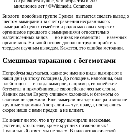
сохраняются лучше, чем возрастом в 200
миллионов лет / ©Wikimedia Commons
Биологи, подобные группе Эрлиха, пытаются сделать вывод о
шестом вымирании за счет сравнения несравнимого:
вымираний целых семейств и родов массовых морских
организмов прошлого с вымираниями относительно
малочисленных видов — но никак не семейств! — наземных
организмов. На такой основе довольно трудно прийти к
твердым научным выводам. Кажется, это ошибка методики.
Смешивая тараканов с бегемотами
Попробуем задуматься, какие же именно виды вымирают в
наши дни (в эпоху голоцена). До голоцена, напомним, был
плейстоцен — и тогда вымерли, например, европейские
бегемоты и прямобивневые европейские лесные слоны.
Ледник сделал Европу слишком холодной, и бегемоты со
слонами не сдюжили. Еще вымерли неандертальцы и многие
крупные эндемики Австралии — тут, правда, постарались
скорее наши с вами предки, а не климат.
Но значит ли это, что в ту пору вымирали насекомые,
растения, кто-то еще, кроме крупных позвоночных?
Правильный ответ: мы не знаем. В палеонтологической