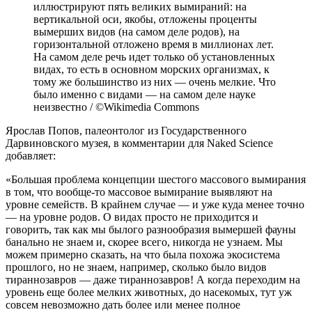
иллюстрируют пять великих вымираний: на
вертикальной оси, якобы, отложены проценты
вымерших видов (на самом деле родов), на
горизонтальной отложено время в миллионах лет.
На самом деле речь идет только об установленных
видах, то есть в основном морских организмах, к
тому же большинство из них — очень мелкие. Что
было именно с видами — на самом деле науке
неизвестно / ©Wikimedia Commons
Ярослав Попов, палеонтолог из Государственного
Дарвиновского музея, в комментарии для Naked Science
добавляет:
«Большая проблема концепции шестого массового вымирания
в том, что вообще-то массовое вымирание выявляют на
уровне семейств. В крайнем случае — и уже куда менее точно
— на уровне родов. О видах просто не приходится и
говорить, так как мы былого разнообразия вымершей фауны
банально не знаем и, скорее всего, никогда не узнаем. Мы
можем примерно сказать, на что была похожа экосистема
прошлого, но не знаем, например, сколько было видов
тираннозавров — даже тираннозавров! А когда переходим на
уровень еще более мелких животных, до насекомых, тут уж
совсем невозможно дать более или менее полное