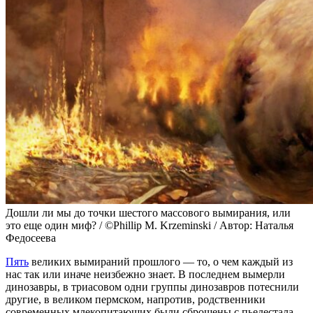
Дошли ли мы до точки шестого массового вымирания, или
это еще один миф? / ©Phillip M. Krzeminski / Автор: Наталья
Федосеева
Пять
великих вымираний прошлого — то, о чем каждый из
нас так или иначе неизбежно знает. В последнем вымерли
динозавры, в триасовом одни группы динозавров потеснили
другие, в великом пермском, напротив, родственники
современных млекопитающих были сброшены с пьедестала