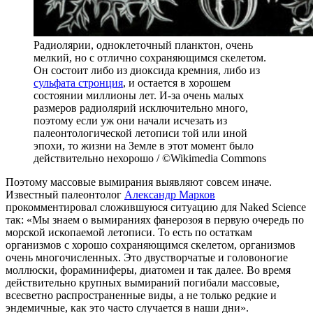
Радиолярии, одноклеточный планктон, очень
мелкий, но с отлично сохраняющимся скелетом.
Он состоит либо из диоксида кремния, либо из
сульфата стронция
, и остается в хорошем
состоянии миллионы лет. И-за очень малых
размеров радиолярий исключительно много,
поэтому если уж они начали исчезать из
палеонтологической летописи той или иной
эпохи, то жизни на Земле в этот момент было
действительно нехорошо / ©Wikimedia Commons
Поэтому массовые вымирания выявляют совсем иначе.
Известный палеонтолог
Александр Марков
прокомментировал сложившуюся ситуацию для Naked Science
так: «Мы знаем о вымираниях фанерозоя в первую очередь по
морской ископаемой летописи. То есть по остаткам
организмов с хорошо сохраняющимся скелетом, организмов
очень многочисленных. Это двустворчатые и головоногие
моллюски, фораминиферы, диатомеи и так далее. Во время
действительно крупных вымираний погибали массовые,
всесветно распространенные виды, а не только редкие и
эндемичные, как это часто случается в наши дни».