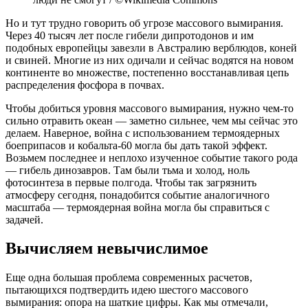
Но и тут трудно говорить об угрозе массового вымирания.
Через 40 тысяч лет после гибели дипротодонов и им
подобных европейцы завезли в Австралию верблюдов, коней
и свиней. Многие из них одичали и сейчас водятся на новом
континенте во множестве, постепенно восстанавливая цепь
распределения фосфора в почвах.
Чтобы добиться уровня массового вымирания, нужно чем-то
сильно отравить океан — заметно сильнее, чем мы сейчас это
делаем. Наверное, война с использованием термоядерных
боеприпасов и кобальта-60 могла бы дать такой эффект.
Возьмем последнее и неплохо изученное событие такого рода
— гибель динозавров. Там были тьма и холод, ноль
фотосинтеза в первые полгода. Чтобы так загрязнить
атмосферу сегодня, понадобится событие аналогичного
масштаба — термоядерная война могла бы справиться с
задачей.
Вычисляем невычислимое
Еще одна большая проблема современных расчетов,
пытающихся подтвердить идею шестого массового
вымирания: опора на шаткие цифры. Как мы отмечали,