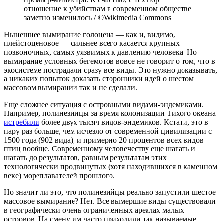
отношение к убийствам в современном обществе
заметно изменилось / ©Wikimedia Commons
Нынешнее вымирание голоцена — как и, видимо,
плейстоценовое — сильнее всего касается крупных
позвоночных, самых уязвимых к давлению человека. Но
вымирание условных бегемотов вовсе не говорит о том, что в
экосистеме пострадали сразу все виды. Это нужно доказывать,
а никаких попыток доказать сторонники идей о шестом
массовом вымирании так и не сделали.
Еще сложнее ситуация с островными видами-эндемиками.
Например, полинезийцы за время колонизации Тихого океана
истребили
более двух тысяч видов-эндемиков. Кстати, это в
пару раз больше, чем исчезло от современной цивилизации с
1500 года (902 вида), и примерно 20 процентов всех видов
птиц вообще. Современному человечеству еще шагать и
шагать до результатов, равным результатам этих
технологически продвинутых (хотя находившихся в каменном
веке) мореплавателей прошлого.
Но значит ли это, что полинезийцы реально запустили шестое
массовое вымирание? Нет. Все вымершие виды существовали
в географически очень ограниченных ареалах малых
островов. На смену им часто приходили так называемые