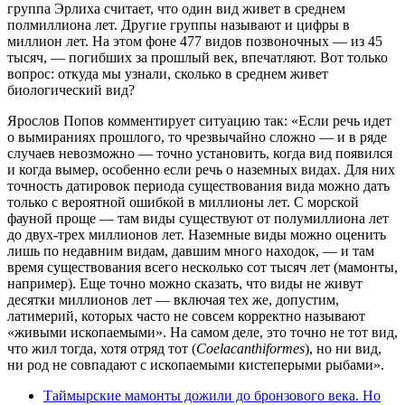
группа Эрлиха считает, что один вид живет в среднем
полмиллиона лет. Другие группы называют и цифры в
миллион лет. На этом фоне 477 видов позвоночных — из 45
тысяч, — погибших за прошлый век, впечатляют. Вот только
вопрос: откуда мы узнали, сколько в среднем живет
биологический вид?
Ярослов Попов комментирует ситуацию так: «Если речь идет
о вымираниях прошлого, то чрезвычайно сложно — и в ряде
случаев невозможно — точно установить, когда вид появился
и когда вымер, особенно если речь о наземных видах. Для них
точность датировок периода существования вида можно дать
только с вероятной ошибкой в миллионы лет. С морской
фауной проще — там виды существуют от полумиллиона лет
до двух-трех миллионов лет. Наземные виды можно оценить
лишь по недавним видам, давшим много находок, — и там
время существования всего несколько сот тысяч лет (мамонты,
например). Еще точно можно сказать, что виды не живут
десятки миллионов лет — включая тех же, допустим,
латимерий, которых часто не совсем корректно называют
«живыми ископаемыми». На самом деле, это точно не тот вид,
что жил тогда, хотя отряд тот (
Coelacanthiformes
), но ни вид,
ни род не совпадают с ископаемыми кистеперыми рыбами».
Таймырские мамонты дожили до бронзового века. Но