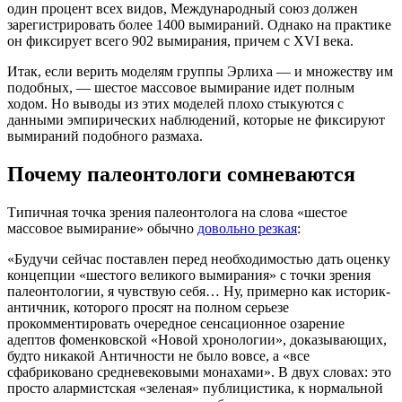
один процент всех видов, Международный союз должен
зарегистрировать более 1400 вымираний. Однако на практике
он фиксирует всего 902 вымирания, причем с XVI века.
Итак, если верить моделям группы Эрлиха — и множеству им
подобных, — шестое массовое вымирание идет полным
ходом. Но выводы из этих моделей плохо стыкуются с
данными эмпирических наблюдений, которые не фиксируют
вымираний подобного размаха.
Почему палеонтологи сомневаются
Типичная точка зрения палеонтолога на слова «шестое
массовое вымирание» обычно
довольно резкая
:
«Будучи сейчас поставлен перед необходимостью дать оценку
концепции «шестого великого вымирания» с точки зрения
палеонтологии, я чувствую себя… Ну, примерно как историк-
античник, которого просят на полном серьезе
прокомментировать очередное сенсационное озарение
адептов фоменковской «Новой хронологии», доказывающих,
будто никакой Античности не было вовсе, а «все
сфабриковано средневековыми монахами». В двух словах: это
просто алармистская «зеленая» публицистика, к нормальной