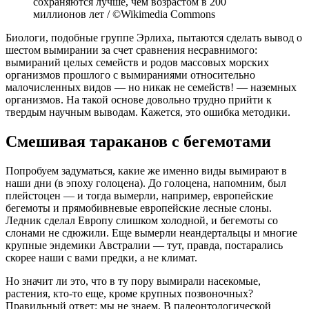
сохраняются лучше, чем возрастом в 200
миллионов лет / ©Wikimedia Commons
Биологи, подобные группе Эрлиха, пытаются сделать вывод о
шестом вымирании за счет сравнения несравнимого:
вымираний целых семейств и родов массовых морских
организмов прошлого с вымираниями относительно
малочисленных видов — но никак не семейств! — наземных
организмов. На такой основе довольно трудно прийти к
твердым научным выводам. Кажется, это ошибка методики.
Смешивая тараканов с бегемотами
Попробуем задуматься, какие же именно виды вымирают в
наши дни (в эпоху голоцена). До голоцена, напомним, был
плейстоцен — и тогда вымерли, например, европейские
бегемоты и прямобивневые европейские лесные слоны.
Ледник сделал Европу слишком холодной, и бегемоты со
слонами не сдюжили. Еще вымерли неандертальцы и многие
крупные эндемики Австралии — тут, правда, постарались
скорее наши с вами предки, а не климат.
Но значит ли это, что в ту пору вымирали насекомые,
растения, кто-то еще, кроме крупных позвоночных?
Правильный ответ: мы не знаем. В палеонтологической