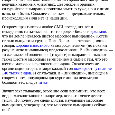
ведущих наземных животных. Девонское и ордовик-
силурийское вымирания понятны заметно хуже, но и с ними
ясно: они были. Сложнее с шестым — предположительно,
происходящим (или нет) в наши дни.
Откроем практически любое СМИ последних лет и
немедленно наткнемся на что-то вроде: «Биологи
доказали
,
что на Земле началось шестое массовое вымирание». Кстати,
статью выпустила группа Пола Эрлиха — человека, мягко
говоря,
хорошо известного
катастрофическими (но пока ни
разу не исполнившимися) предсказаниями. В «Википедии» —
то же самое: «Голоценовое [текущее] вымирание называют
также шестым массовым вымиранием в связи с тем, что это
шестое массовое исчезновение видов». Экологические
организации вторят: в мире каждый год
вымирают чуть ли не
140 тысяч видов
. И опять-таки, в «Википедии», имеющей в
современном популярном дискурсе иногда непомерно
большой вес, цифра
та же
.
Звучит захватывающе, особенно если вспомнить, что всех
видов млекопитающих, например, всего-то менее десяти
тысяч. Но почему же специалисты, изучающие массовые
вымирания, утверждают, что массового вымирания сейчас
нет?