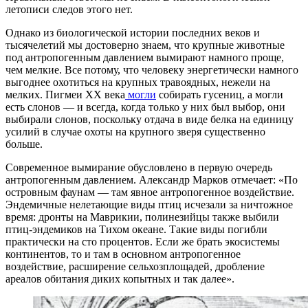
летописи следов этого нет.
Однако из биологической истории последних веков и
тысячелетий мы достоверно знаем, что крупные животные
под антропогенным давлением вымирают намного проще,
чем мелкие. Все потому, что человеку энергетически намного
выгоднее охотиться на крупных травоядных, нежели на
мелких. Пигмеи XX века
могли
собирать гусениц, а могли
есть слонов — и всегда, когда только у них был выбор, они
выбирали слонов, поскольку отдача в виде белка на единицу
усилий в случае охоты на крупного зверя существенно
больше.
Современное вымирание обусловлено в первую очередь
антропогенным давлением. Александр Марков отмечает: «По
островным фаунам — там явное антропогенное воздействие.
Эндемичные нелетающие виды птиц исчезали за ничтожное
время: дронты на Маврикии, полинезийцы также выбили
птиц-эндемиков на Тихом океане. Такие виды погибли
практически на сто процентов. Если же брать экосистемы
континентов, то и там в основном антропогенное
воздействие, расширение сельхозплощадей, дробление
ареалов обитания диких копытных и так далее».