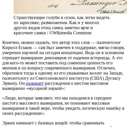
Странствующие голуби в сезон, как легко видеть
по зарисовке, размножения. Как и у многих
других видов птиц самец заметно ярче и
красочнее самки / ©Wikimedia Commons
Конечно, можно сказать, что автор этих слов — палеонтолог
Кирилл Еськов — сам был замечен в поддержке, мягко говоря,
умеренно научной на сегодня концепции. Ведь он в основном
отрицает вымирание динозавров от падения астероида. А это
для кого-то может поставить под сомнение ценность его
мнения и по вопросу современного вымирания. Отлично,
обратимся тогда к одному из его уважаемых коллег на Западе,
палеонтологу из Смитсоновского института (США) Дугласу
Эрвину. Он
называет
рассуждения о шестом массовом
вымирании «мусорной наукой»:
«Люди, которые заявляют, что мы находимся в середине
шестого массового вымирания, не понимают массовые
вымирания в такой мере, чтобы увидеть логическую ошибку в
своих рассуждениях».
Эрвин начинает с базовых вещей: чтобы сравнивать