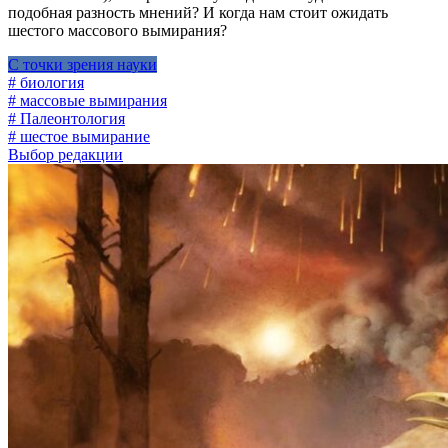
подобная разность мнений? И когда нам стоит ожидать
шестого массового вымирания?
С точки зрения науки
# биология
# массовые вымирания
# Палеонтология
# шестое вымирание
Выбор редакции