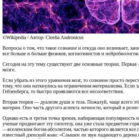
©Wikipedia / Автор: Cloelia Andronicus
Вопросы о том, что такое сознание и откуда оно возникает, за
все больше и больше физиков, когнитивистов и нейробиологов
Сегодня на эту тему существуют две основные теории. Первая 
мозге.
Если убрать из этого уравнения мозг, то сознание просто перес
тому, что они наткнулись на ограничения материализма. Если
Гейзенберга, то быстро проявляются все несоответствия.
Вторая теория — дуализм души и тела. Пожалуй, чаще всего эт
материи. Оно часть другого аспекта личности, который в рели
Однако есть и третья точка зрения, набирающая популярность 
ученые продвигают эту гипотезу, она уже стала предметом го
—вселенским богом-абсолютом, частью которого является все с
известный дзенский коан: «Слышен ли звук падающего дерева в 