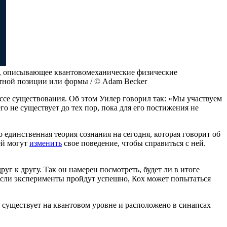
е, описывающее квантовомеханические физические
етной позиции или формы / © Adam Becker
се существования. Об этом Уилер говорил так: «Мы участвуем
чего не существует до тех пор, пока для его постижения не
единственная теория сознания на сегодня, которая говорит об
ей могут
изменить
свое поведение, чтобы справиться с ней.
г к другу. Так он намерен посмотреть, будет ли в итоге
Если эксперименты пройдут успешно, Кох может попытаться
 существует на квантовом уровне и расположено в синапсах