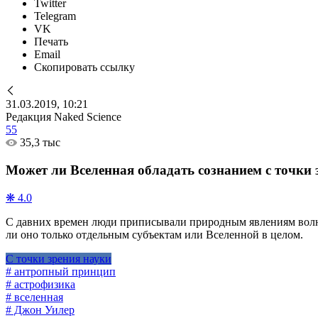
Twitter
Telegram
VK
Печать
Email
Скопировать ссылку
31.03.2019, 10:21
Редакция Naked Science
55
35,3 тыс
Может ли Вселенная обладать сознанием с точки 
❋ 4.0
С давних времен люди приписывали природным явлениям волю 
ли оно только отдельным субъектам или Вселенной в целом.
С точки зрения науки
# антропный принцип
# астрофизика
# вселенная
# Джон Уилер