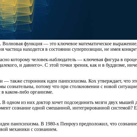
а. Волновая функция — это ключевое математическое выражени
я частица находится в состоянии суперпозиции, не имея конкр
сно которому человек-наблюдатель — ключевая фигура в процес
 далекого, и давнего». С этой точки зрения, как и в буддизме, ни
— также сторонник идеи панпсихизма. Кох утверждает, что это 
змы сознательны, потому что при столкновении с новой ситуаци
 в каком-либо организме.
В одном из них доктор хочет подсоединить мозги двух мышей дру
момент сознание одной смешанной, интегрированной системой? 
деи панпсихизма. В 1980-х Пенроуз предположил, что сознание
вой механики с сознанием.