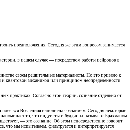
 строить предположения. Сегодня же этим вопросом занимается
 материи, в нашем случае — посредством работы нейронов в
шинстве своем решительные материалисты. Но это привело к
ти и квантовой механикой или принципом неопределенности
ных практиках. Согласно этой теории, сознание отдельно от
й идее вся Вселенная наполнена сознанием. Сегодня некоторые
м напоминает то, что индуисты и буддисты называют Брахманом
уществует, — это сознание. Об этом непосредственно говорит
все, что мы испытываем, фильтруется и интерпретируется