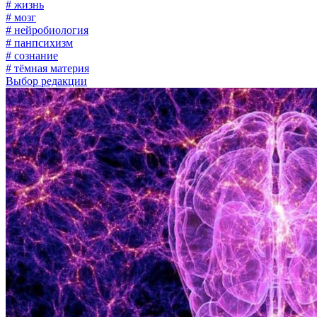
# жизнь
# мозг
# нейробиология
# панпсихизм
# сознание
# тёмная материя
Выбор редакции