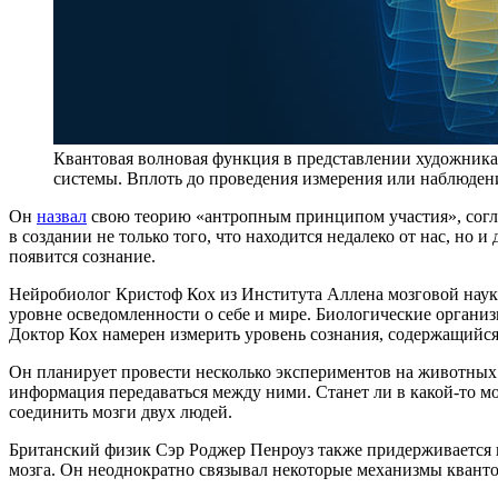
Квантовая волновая функция в представлении художник
системы. Вплоть до проведения измерения или наблюдени
Он
назвал
свою теорию «антропным принципом участия», согла
в создании не только того, что находится недалеко от нас, но и
появится сознание.
Нейробиолог Кристоф Кох из Института Аллена мозговой науки 
уровне осведомленности о себе и мире. Биологические органи
Доктор Кох намерен измерить уровень сознания, содержащийся
Он планирует провести несколько экспериментов на животных. 
информация передаваться между ними. Станет ли в какой-то 
соединить мозги двух людей.
Британский физик Сэр Роджер Пенроуз также придерживается и
мозга. Он неоднократно связывал некоторые механизмы кванто