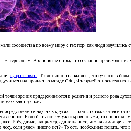
нимали сообщества по всему миру с тех пор, как люди научились
.
— материализм. Это понятие о том, что сознание происходит из
танет
существовать
. Традиционно сложилось, что ученые в боль
 задуматься над пропастью между Общей теорией относительнос
ой точки зрения придерживаются в религии и разного рода духов
гии называют душой.
непосредственно в научных кругах, — панпсихизм. Согласно это
рячих споров. Если быть совсем уж откровенными, то панпсихиз
ущее. В буддизме, например, единственное, что на самом деле с
лесу, если рядом никого нет?» То есть необходимо понять, что 