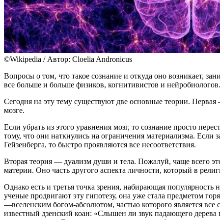
©Wikipedia / Автор: Cloelia Andronicus
Вопросы о том, что такое сознание и откуда оно возникает, за
все больше и больше физиков, когнитивистов и нейробиологов
Сегодня на эту тему существуют две основные теории. Первая 
мозге.
Если убрать из этого уравнения мозг, то сознание просто перес
тому, что они наткнулись на ограничения материализма. Если
Гейзенберга, то быстро проявляются все несоответствия.
Вторая теория — дуализм души и тела. Пожалуй, чаще всего эт
материи. Оно часть другого аспекта личности, который в рели
Однако есть и третья точка зрения, набирающая популярность 
ученые продвигают эту гипотезу, она уже стала предметом го
—вселенским богом-абсолютом, частью которого является все с
известный дзенский коан: «Слышен ли звук падающего дерева в 