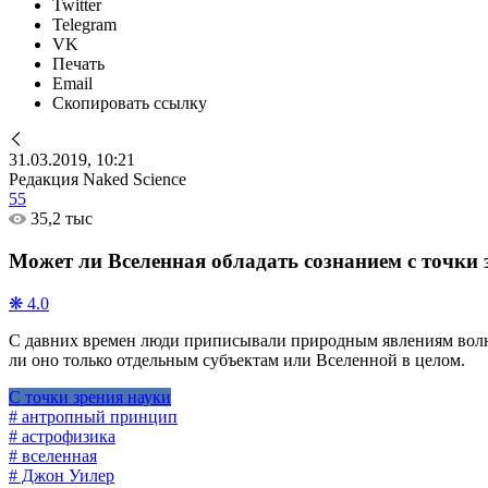
Twitter
Telegram
VK
Печать
Email
Скопировать ссылку
31.03.2019, 10:21
Редакция Naked Science
55
35,2 тыс
Может ли Вселенная обладать сознанием с точки 
❋ 4.0
С давних времен люди приписывали природным явлениям волю 
ли оно только отдельным субъектам или Вселенной в целом.
С точки зрения науки
# антропный принцип
# астрофизика
# вселенная
# Джон Уилер