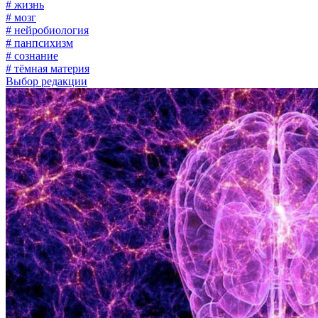
# жизнь
# мозг
# нейробиология
# панпсихизм
# сознание
# тёмная материя
Выбор редакции