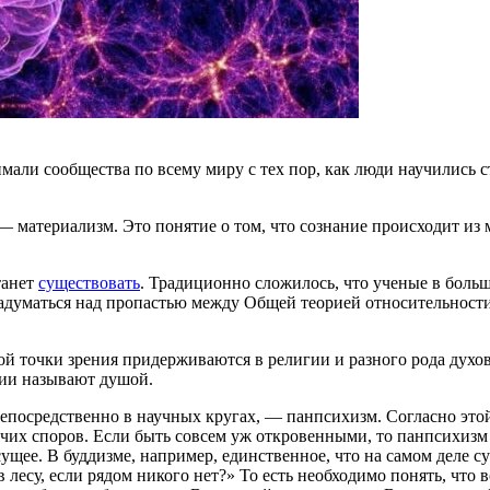
нимали сообщества по всему миру с тех пор, как люди научились
.
— материализм. Это понятие о том, что сознание происходит из
танет
существовать
. Традиционно сложилось, что ученые в боль
 задуматься над пропастью между Общей теорией относительнос
ой точки зрения придерживаются в религии и разного рода духов
гии называют душой.
непосредственно в научных кругах, — панпсихизм. Согласно это
рячих споров. Если быть совсем уж откровенными, то панпсихиз
ущее. В буддизме, например, единственное, что на самом деле с
лесу, если рядом никого нет?» То есть необходимо понять, что 