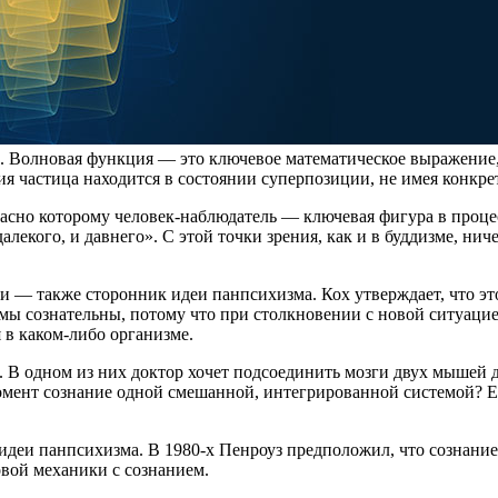
а. Волновая функция — это ключевое математическое выражени
я частица находится в состоянии суперпозиции, не имея конкр
сно которому человек-наблюдатель — ключевая фигура в процес
 далекого, и давнего». С этой точки зрения, как и в буддизме, ни
— также сторонник идеи панпсихизма. Кох утверждает, что это 
змы сознательны, потому что при столкновении с новой ситуаци
 в каком-либо организме.
В одном из них доктор хочет подсоединить мозги двух мышей дру
момент сознание одной смешанной, интегрированной системой? 
деи панпсихизма. В 1980-х Пенроуз предположил, что сознание
вой механики с сознанием.