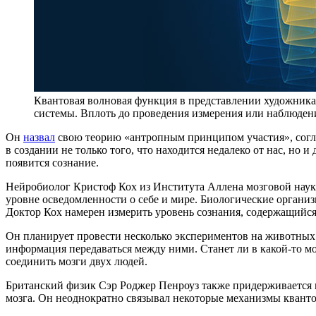
Квантовая волновая функция в представлении художник
системы. Вплоть до проведения измерения или наблюдени
Он
назвал
свою теорию «антропным принципом участия», согла
в создании не только того, что находится недалеко от нас, но и
появится сознание.
Нейробиолог Кристоф Кох из Института Аллена мозговой науки 
уровне осведомленности о себе и мире. Биологические органи
Доктор Кох намерен измерить уровень сознания, содержащийся
Он планирует провести несколько экспериментов на животных. 
информация передаваться между ними. Станет ли в какой-то 
соединить мозги двух людей.
Британский физик Сэр Роджер Пенроуз также придерживается и
мозга. Он неоднократно связывал некоторые механизмы кванто