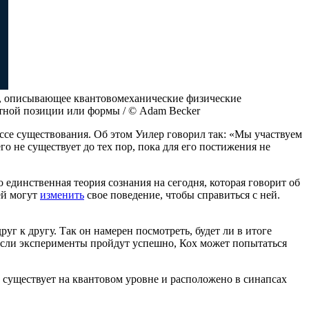
е, описывающее квантовомеханические физические
етной позиции или формы / © Adam Becker
се существования. Об этом Уилер говорил так: «Мы участвуем
чего не существует до тех пор, пока для его постижения не
единственная теория сознания на сегодня, которая говорит об
ей могут
изменить
свое поведение, чтобы справиться с ней.
г к другу. Так он намерен посмотреть, будет ли в итоге
Если эксперименты пройдут успешно, Кох может попытаться
 существует на квантовом уровне и расположено в синапсах