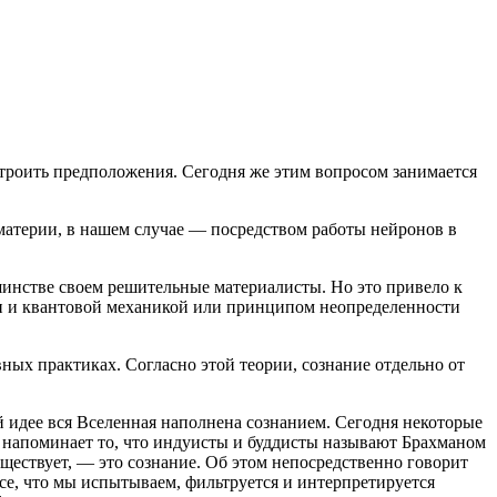
 строить предположения. Сегодня же этим вопросом занимается
 материи, в нашем случае — посредством работы нейронов в
шинстве своем решительные материалисты. Но это привело к
ти и квантовой механикой или принципом неопределенности
ных практиках. Согласно этой теории, сознание отдельно от
й идее вся Вселенная наполнена сознанием. Сегодня некоторые
м напоминает то, что индуисты и буддисты называют Брахманом
уществует, — это сознание. Об этом непосредственно говорит
все, что мы испытываем, фильтруется и интерпретируется