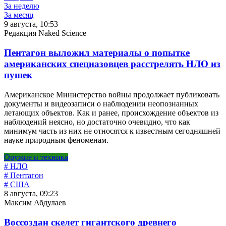
За неделю
За месяц
9 августа, 10:53
Редакция Naked Science
Пентагон выложил материалы о попытке
американских спецназовцев расстрелять НЛО из
пушек
Американское Министерство войны продолжает публиковать
документы и видеозаписи о наблюдении неопознанных
летающих объектов. Как и ранее, происхождение объектов из
наблюдений неясно, но достаточно очевидно, что как
минимум часть из них не относятся к известным сегодняшней
науке природным феноменам.
Оружие и техника
# НЛО
# Пентагон
# США
8 августа, 09:23
Максим Абдулаев
Воссоздан скелет гигантского древнего