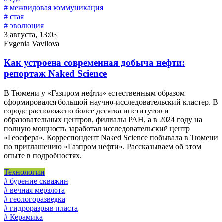
# межвидовая коммуникация
# стая
# эволюция
3 августа, 13:03
Evgenia Vavilova
Как устроена современная добыча нефти:
репортаж Naked Science
В Тюмени у «Газпром нефти» естественным образом
сформировался большой научно-исследовательский кластер. В
городе расположено более десятка институтов и
образовательных центров, филиалы РАН, а в 2024 году на
полную мощность заработал исследовательский центр
«Геосфера». Корреспондент Naked Science побывала в Тюмени
по приглашению «Газпром нефти». Рассказываем об этом
опыте в подробностях.
Технологии
# бурение скважин
# вечная мерзлота
# геологоразведка
# гидроразрыв пласта
# Керамика