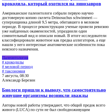
крокодила, который охотился на динозавров
Американские палеонтологи собрали первую научно
достоверную копию скелета Deinosuchus schwimmeri —
суперхищника длиной 9,5 метра, обитавшего в меловом
периоде. В процессе реконструкции ученые провели ревизию
уже найденных окаменелостей, упразднили один
сомнительный вид и описали новый. В итоге исследователи
классифицировали животное как предка аллигаторов, а еще
нашли у него интересные анатомические особенности пока
неясного назначения.
Палеонтология
# крокодилы
# меловой период
# таксономия
7 августа, 08:30
Александр Березин
Биологи пришли к выводу, что самостоятельно
живущие организмы возникли дважды
Авторы новой работы утверждают, что общий предок всего
живого (LUCA) по сути не был свободноживущим