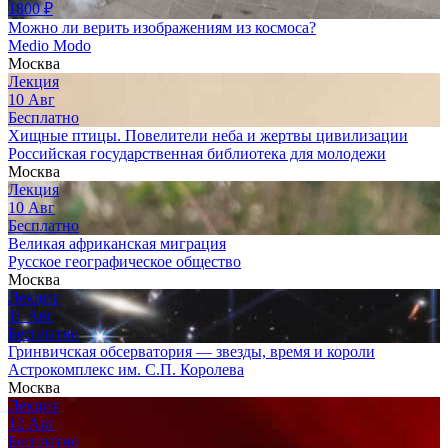
1800
₽
Можно ли верить изображениям из космоса?
Medio Modo
Москва
Лекция
10
Авг
Бесплатно
Хищные птицы. Повелители неба и жертвы цивилизации
Российская государственная библиотека для молодежи
Москва
Лекция
10
Авг
Бесплатно
Великая африканская миграция
Русское географическое общество
Москва
Лекция
11
Авг
Бесплатно
Гринвичская обсерватория — звезды, время и короли
Астрокомплекс им. С.П. Королева
Москва
Лекция
12
Авг
Бесплатно