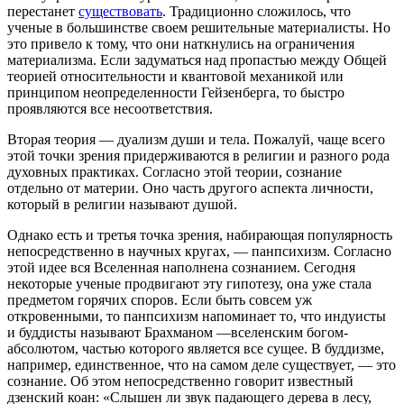
перестанет
существовать
. Традиционно сложилось, что
ученые в большинстве своем решительные материалисты. Но
это привело к тому, что они наткнулись на ограничения
материализма. Если задуматься над пропастью между Общей
теорией относительности и квантовой механикой или
принципом неопределенности Гейзенберга, то быстро
проявляются все несоответствия.
Вторая теория — дуализм души и тела. Пожалуй, чаще всего
этой точки зрения придерживаются в религии и разного рода
духовных практиках. Согласно этой теории, сознание
отдельно от материи. Оно часть другого аспекта личности,
который в религии называют душой.
Однако есть и третья точка зрения, набирающая популярность
непосредственно в научных кругах, — панпсихизм. Согласно
этой идее вся Вселенная наполнена сознанием. Сегодня
некоторые ученые продвигают эту гипотезу, она уже стала
предметом горячих споров. Если быть совсем уж
откровенными, то панпсихизм напоминает то, что индуисты
и буддисты называют Брахманом —вселенским богом-
абсолютом, частью которого является все сущее. В буддизме,
например, единственное, что на самом деле существует, — это
сознание. Об этом непосредственно говорит известный
дзенский коан: «Слышен ли звук падающего дерева в лесу,