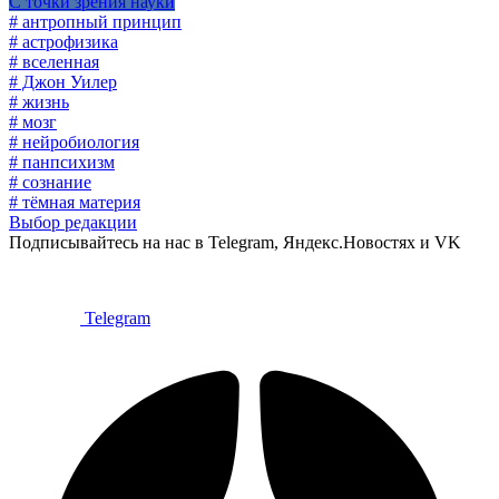
С точки зрения науки
# антропный принцип
# астрофизика
# вселенная
# Джон Уилер
# жизнь
# мозг
# нейробиология
# панпсихизм
# сознание
# тёмная материя
Выбор редакции
Подписывайтесь на нас в Telegram, Яндекс.Новостях и VK
Telegram