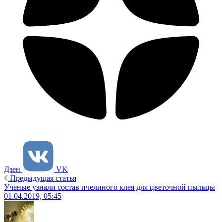
Дзен
VK
Предыдущая статья
Ученые узнали состав пчелиного клея для цветочной пыльцы
01.04.2019, 05:45