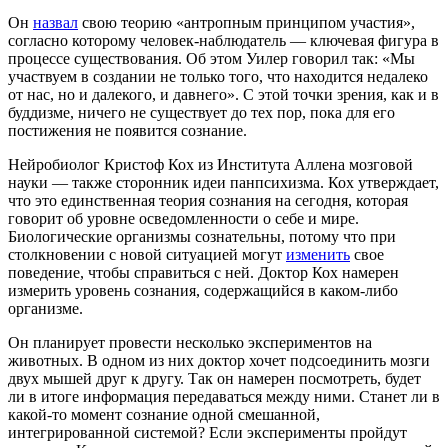
Он
назвал
свою теорию «антропным принципом участия»,
согласно которому человек-наблюдатель — ключевая фигура в
процессе существования. Об этом Уилер говорил так: «Мы
участвуем в создании не только того, что находится недалеко
от нас, но и далекого, и давнего». С этой точки зрения, как и в
буддизме, ничего не существует до тех пор, пока для его
постижения не появится сознание.
Нейробиолог Кристоф Кох из Института Аллена мозговой
науки — также сторонник идеи панпсихизма. Кох утверждает,
что это единственная теория сознания на сегодня, которая
говорит об уровне осведомленности о себе и мире.
Биологические организмы сознательны, потому что при
столкновении с новой ситуацией могут
изменить
свое
поведение, чтобы справиться с ней. Доктор Кох намерен
измерить уровень сознания, содержащийся в каком-либо
организме.
Он планирует провести несколько экспериментов на
животных. В одном из них доктор хочет подсоединить мозги
двух мышей друг к другу. Так он намерен посмотреть, будет
ли в итоге информация передаваться между ними. Станет ли в
какой-то момент сознание одной смешанной,
интегрированной системой? Если эксперименты пройдут