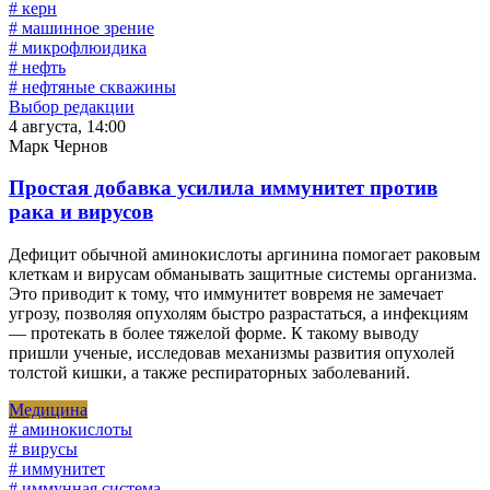
# керн
# машинное зрение
# микрофлюидика
# нефть
# нефтяные скважины
Выбор редакции
4 августа, 14:00
Марк Чернов
Простая добавка усилила иммунитет против
рака и вирусов
Дефицит обычной аминокислоты аргинина помогает раковым
клеткам и вирусам обманывать защитные системы организма.
Это приводит к тому, что иммунитет вовремя не замечает
угрозу, позволяя опухолям быстро разрастаться, а инфекциям
— протекать в более тяжелой форме. К такому выводу
пришли ученые, исследовав механизмы развития опухолей
толстой кишки, а также респираторных заболеваний.
Медицина
# аминокислоты
# вирусы
# иммунитет
# иммунная система