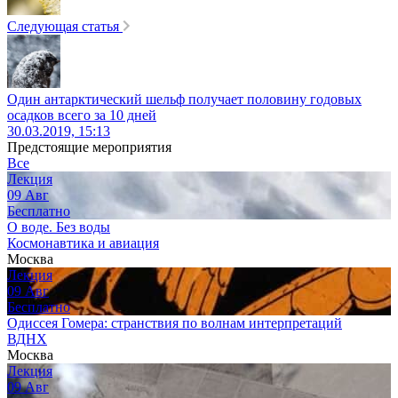
Следующая статья
Один антарктический шельф получает половину годовых
осадков всего за 10 дней
30.03.2019, 15:13
Предстоящие мероприятия
Все
Лекция
09
Авг
Бесплатно
О воде. Без воды
Космонавтика и авиация
Москва
Лекция
09
Авг
Бесплатно
Одиссея Гомера: странствия по волнам интерпретаций
ВДНХ
Москва
Лекция
09
Авг