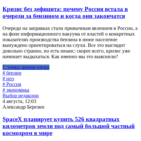
Кризис без дефицита: почему Россия встала в
очереди за бензином и когда они закончатся
Очереди на заправках стали привычным явлением в России, а
на фоне информационного вакуума от властей о конкретных
показателях производства бензина в июне население
вынуждено ориентироваться на слухи. Все это выглядит
довольно странно, но есть нюанс: скорее всего, кризис уже
начинает выдыхаться. Как именно мы это выяснили?
С точки зрения науки
# бензин
# нпз
# Россия
# экономика
Выбор редакции
4 августа, 12:03
Александр Березин
SpaceX планирует купить 526 квадратных
километров земли под самый большой частный
космодром в мире