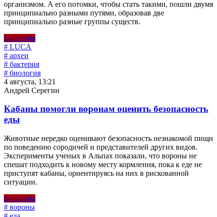
организмом. А его потомки, чтобы стать такими, пошли двумя
принципиально разными путями, образовав две
принципиально разные группы существ.
Биология
# LUCA
# археи
# бактерия
# биология
4 августа, 13:21
Андрей Серегин
Кабаны помогли воронам оценить безопасность
еды
Животные нередко оценивают безопасность незнакомой пищи
по поведению сородичей и представителей других видов.
Эксперименты ученых в Альпах показали, что вороны не
спешат подходить к новому месту кормления, пока к еде не
приступят кабаны, ориентируясь на них в рискованной
ситуации.
Биология
# вороны
# еда