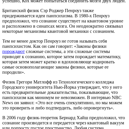
успешно, Кох может попытаться соединить мозги двух людей.
Британский физик Сэр Роджер Пенроуз также
придерживается идеи панпсихизма. В 1980-х Пенроуз
предположил, что сознание существует на квантовом уровне
и расположено в синапсах мозга. Он неоднократно связывал
некоторые механизмы квантовой механики с сознанием.
Тем не менее доктор Пенроуз не готов называть себя
панпсихистом. Как он сам говорит: «Законы физики
порождают
сложные системы, а эти сложные системы
приводят к сознанию, которое затем порождает математику,
которая затем может кратко и вдохновляюще кодировать
самые основополагающие законы физики, которые ее
породили».
Физик Грегори Матлофф из Технологического колледжа
Городского университета Нью-Йорка утверждает, что у него
есть предварительные доказательства, показывающие, что
панпсихизм как минимум не невозможен. В интервью NBC
News он заявил: «Это все очень спекулятивно, но мы можем
это проверить и либо подтвердить, либо опровергнуть».
В 2006 году физик-теоретик Бернард Хайш предположил, что
сознание производится и передается через квантовый вакуум
или попросту пустое пространство. Любая система,