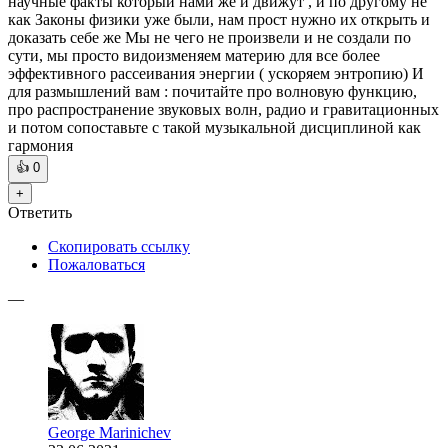
научные факты который нами же и движут , и по другому не
как Законы физики уже были, нам прост нужно их открыть и
доказать себе же Мы не чего не произвели и не создали по
сути, мы просто видоизменяем материю для все более
эффективного рассеивания энергии ( ускоряем энтропию) И
для размышлений вам : почитайте про волновую функцию,
про распространение звуковых волн, радио и гравитационных
и потом сопоставьте с такой музыкальной дисциплиной как
гармония
👍
0
+
Ответить
Скопировать ссылку
Пожаловаться
—
George Marinichev