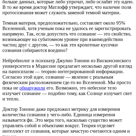
больше данных, которые либо упрочат, либо ослабят эту идею.
В то же время доктор Матлофф утверждает, что наличие поля
протосознания может служить заменой темной материи.
Темная материя, предположительно, составляет около 95%
Вселенной, хотя ученым пока не удалось ее зарегистрировать
напрямую. Так, если допустить что сознание — это свойство,
возникающее на субатомном уровне при взаимодействии
частиц друг с другом, — то как эти крохотные кусочки
сознания собираются воедино?
Нейробиолог и психиатр Джулио Тонони из Висконсинского
университета в Мэдисоне предлагает несколько другой взгляд
на панпсихизм — теорию интегрированной информации.
Согласно этой идее, сознание — явление с реальным
физическим расположением где-то во Вселенной. Мы просто
пока не
обнаружили
его. Возможно, это небесное тело
излучает сознание — подобно тому, как Солнце излучает свет
и тепло.
Доктор Тонони даже предложил метрику для измерения
количества сознания у чего-либо. Единица измерения
называется фи. Это мера того, насколько существо может
управлять собой и объектами вокруг. Теория отделяет
интеллект от сознания, которые зачастую считаются одним и