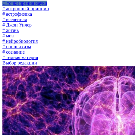
С точки зрения науки
# антропный принцип
# астрофизика
# вселенная
# Джон Уилер
# жизнь
# мозг
# нейробиология
# панпсихизм
# сознание
# тёмная материя
Выбор редакции