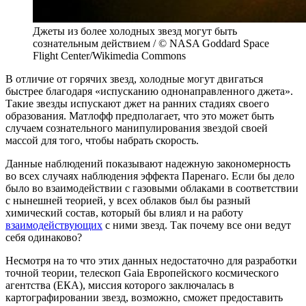
Джеты из более холодных звезд могут быть
сознательным действием / © NASA Goddard Space
Flight Center/Wikimedia Commons
В отличие от горячих звезд, холодные могут двигаться
быстрее благодаря «испусканию однонаправленного джета».
Такие звезды испускают джет на ранних стадиях своего
образования. Матлофф предполагает, что это может быть
случаем сознательного манипулирования звездой своей
массой для того, чтобы набрать скорость.
Данные наблюдений показывают надежную закономерность
во всех случаях наблюдения эффекта Паренаго. Если бы дело
было во взаимодействии с газовыми облаками в соответствии
с нынешней теорией, у всех облаков был бы разный
химический состав, который бы влиял и на работу
взаимодействующих
с ними звезд. Так почему все они ведут
себя одинаково?
Несмотря на то что этих данных недостаточно для разработки
точной теории, телескоп Gaia Европейского космического
агентства (ЕКА), миссия которого заключалась в
картографировании звезд, возможно, сможет предоставить