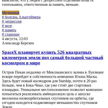
выяснили, что у людей с депрессией отдельная область
гиппокампа, ответственная за память, меньше.
Медицина
# болезнь Альцгеймера
# депрессия
# мозг
# память
# старение
4 августа, 12:03
Александр Березин
SpaceX планирует купить 526 квадратных
километров земли под самый большой частный
космодром в мире
Остров Пекан недалеко от Мексиканского залива в Луизиане
вскоре перейдет в собственность компании Илона Маска.
Здесь будет новый космодром для Starship, почти в 20 раз
больше, чем в Бока-Чике, где уже стоят две стартовых
площадки. Уникальное местоположение позволит компании
попытаться реализовать амбициозную цель о запуске
миллиона низкоорбитальных спутников на орбиты, где
сегодня находится подавляющее меньшинство спутников
Земли.