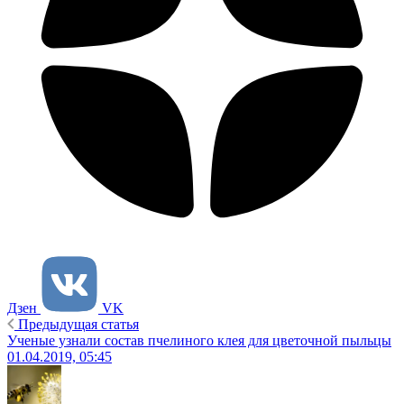
Дзен
VK
Предыдущая статья
Ученые узнали состав пчелиного клея для цветочной пыльцы
01.04.2019, 05:45