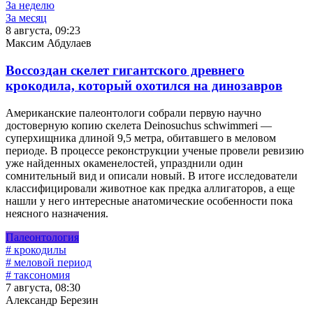
За неделю
За месяц
8 августа, 09:23
Максим Абдулаев
Воссоздан скелет гигантского древнего
крокодила, который охотился на динозавров
Американские палеонтологи собрали первую научно
достоверную копию скелета Deinosuchus schwimmeri —
суперхищника длиной 9,5 метра, обитавшего в меловом
периоде. В процессе реконструкции ученые провели ревизию
уже найденных окаменелостей, упразднили один
сомнительный вид и описали новый. В итоге исследователи
классифицировали животное как предка аллигаторов, а еще
нашли у него интересные анатомические особенности пока
неясного назначения.
Палеонтология
# крокодилы
# меловой период
# таксономия
7 августа, 08:30
Александр Березин