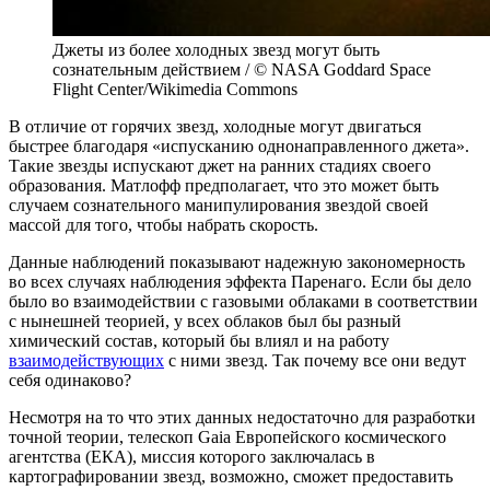
Джеты из более холодных звезд могут быть
сознательным действием / © NASA Goddard Space
Flight Center/Wikimedia Commons
В отличие от горячих звезд, холодные могут двигаться
быстрее благодаря «испусканию однонаправленного джета».
Такие звезды испускают джет на ранних стадиях своего
образования. Матлофф предполагает, что это может быть
случаем сознательного манипулирования звездой своей
массой для того, чтобы набрать скорость.
Данные наблюдений показывают надежную закономерность
во всех случаях наблюдения эффекта Паренаго. Если бы дело
было во взаимодействии с газовыми облаками в соответствии
с нынешней теорией, у всех облаков был бы разный
химический состав, который бы влиял и на работу
взаимодействующих
с ними звезд. Так почему все они ведут
себя одинаково?
Несмотря на то что этих данных недостаточно для разработки
точной теории, телескоп Gaia Европейского космического
агентства (ЕКА), миссия которого заключалась в
картографировании звезд, возможно, сможет предоставить