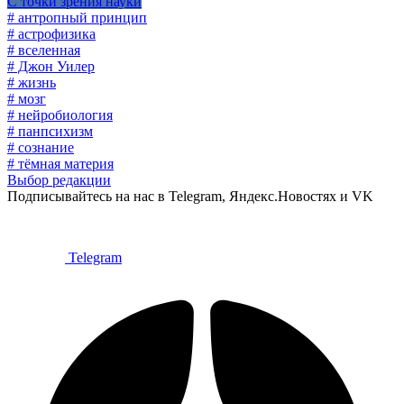
С точки зрения науки
# антропный принцип
# астрофизика
# вселенная
# Джон Уилер
# жизнь
# мозг
# нейробиология
# панпсихизм
# сознание
# тёмная материя
Выбор редакции
Подписывайтесь на нас в Telegram, Яндекс.Новостях и VK
Telegram