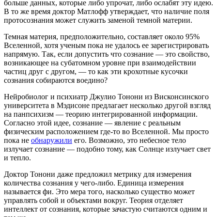
больше данных, которые либо упрочат, либо ослабят эту идею.
В то же время доктор Матлофф утверждает, что наличие поля
протосознания может служить заменой темной материи.
Темная материя, предположительно, составляет около 95%
Вселенной, хотя ученым пока не удалось ее зарегистрировать
напрямую. Так, если допустить что сознание — это свойство,
возникающее на субатомном уровне при взаимодействии
частиц друг с другом, — то как эти крохотные кусочки
сознания собираются воедино?
Нейробиолог и психиатр Джулио Тонони из Висконсинского
университета в Мэдисоне предлагает несколько другой взгляд
на панпсихизм — теорию интегрированной информации.
Согласно этой идее, сознание — явление с реальным
физическим расположением где-то во Вселенной. Мы просто
пока не
обнаружили
его. Возможно, это небесное тело
излучает сознание — подобно тому, как Солнце излучает свет
и тепло.
Доктор Тонони даже предложил метрику для измерения
количества сознания у чего-либо. Единица измерения
называется фи. Это мера того, насколько существо может
управлять собой и объектами вокруг. Теория отделяет
интеллект от сознания, которые зачастую считаются одним и