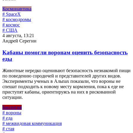
Космонавтика
# SpaceX
# космодромы
# космос
# США
4 августа, 13:21
Андрей Серегин
Кабаны помогли воронам оценить безопасность
еды
Животные нередко оценивают безопасность незнакомой пищи
по поведению сородичей и представителей других видов.
Эксперименты ученых в Альпах показали, что вороны не
спешат подходить к новому месту кормления, пока к еде не
приступят кабаны, ориентируясь на них в рискованной
ситуации.
Биология
# вороны
# еда
# межвидовая коммуникация
# стая