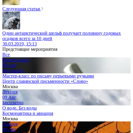
Следующая статья
Один антарктический шельф получает половину годовых
осадков всего за 10 дней
30.03.2019, 15:13
Предстоящие мероприятия
Все
Мастер-класс
09
Авг
Бесплатно
Мастер-класс по письму перьевыми ручками
Центр славянской письменности «Слово»
Москва
Лекция
09
Авг
Бесплатно
О воде. Без воды
Космонавтика и авиация
Москва
Лекция
09
Авг