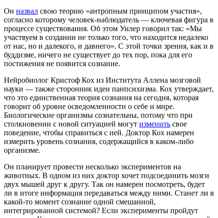
Он
назвал
свою теорию «антропным принципом участия»,
согласно которому человек-наблюдатель — ключевая фигура в
процессе существования. Об этом Уилер говорил так: «Мы
участвуем в создании не только того, что находится недалеко
от нас, но и далекого, и давнего». С этой точки зрения, как и в
буддизме, ничего не существует до тех пор, пока для его
постижения не появится сознание.
Нейробиолог Кристоф Кох из Института Аллена мозговой
науки — также сторонник идеи панпсихизма. Кох утверждает,
что это единственная теория сознания на сегодня, которая
говорит об уровне осведомленности о себе и мире.
Биологические организмы сознательны, потому что при
столкновении с новой ситуацией могут
изменить
свое
поведение, чтобы справиться с ней. Доктор Кох намерен
измерить уровень сознания, содержащийся в каком-либо
организме.
Он планирует провести несколько экспериментов на
животных. В одном из них доктор хочет подсоединить мозги
двух мышей друг к другу. Так он намерен посмотреть, будет
ли в итоге информация передаваться между ними. Станет ли в
какой-то момент сознание одной смешанной,
интегрированной системой? Если эксперименты пройдут