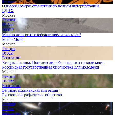
Бесплатно
Одиссея Гомера: странствия по волнам интерпретаций
ВДНХ
Москва
Лекция
09
Авг
1800
₽
Можно ли верить изображениям из космоса?
Medio Modo
Москва
Лекция
10
Авг
Бесплатно
Хищные птицы. Повелители неба и жертвы цивилизации
Российская государственная библиотека для молодежи
Москва
Лекция
10
Авг
Бесплатно
Великая африканская миграция
Русское географическое общество
Москва
Лекция
11
Авг
Бесплатно