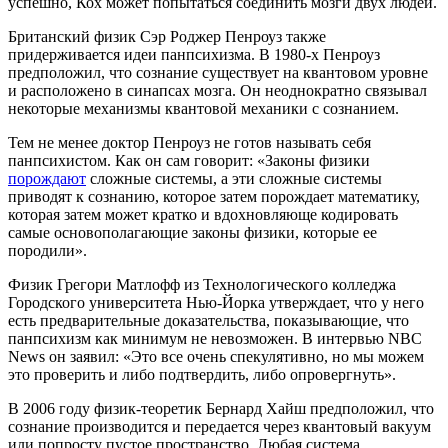
успешно, Кох может попытаться соединить мозги двух людей.
Британский физик Сэр Роджер Пенроуз также
придерживается идеи панпсихизма. В 1980-х Пенроуз
предположил, что сознание существует на квантовом уровне
и расположено в синапсах мозга. Он неоднократно связывал
некоторые механизмы квантовой механики с сознанием.
Тем не менее доктор Пенроуз не готов называть себя
панпсихистом. Как он сам говорит: «Законы физики
порождают
сложные системы, а эти сложные системы
приводят к сознанию, которое затем порождает математику,
которая затем может кратко и вдохновляюще кодировать
самые основополагающие законы физики, которые ее
породили».
Физик Грегори Матлофф из Технологического колледжа
Городского университета Нью-Йорка утверждает, что у него
есть предварительные доказательства, показывающие, что
панпсихизм как минимум не невозможен. В интервью NBC
News он заявил: «Это все очень спекулятивно, но мы можем
это проверить и либо подтвердить, либо опровергнуть».
В 2006 году физик-теоретик Бернард Хайш предположил, что
сознание производится и передается через квантовый вакуум
или попросту пустое пространство. Любая система,