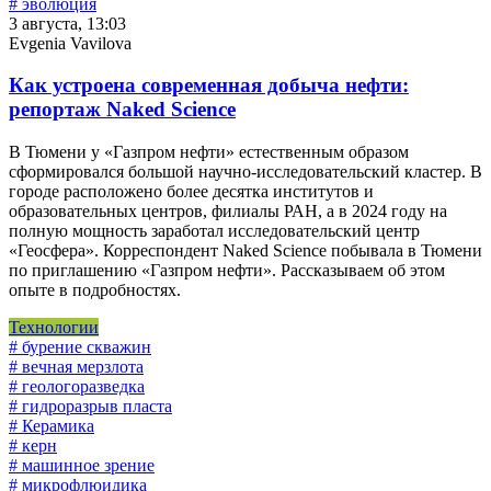
# эволюция
3 августа, 13:03
Evgenia Vavilova
Как устроена современная добыча нефти:
репортаж Naked Science
В Тюмени у «Газпром нефти» естественным образом
сформировался большой научно-исследовательский кластер. В
городе расположено более десятка институтов и
образовательных центров, филиалы РАН, а в 2024 году на
полную мощность заработал исследовательский центр
«Геосфера». Корреспондент Naked Science побывала в Тюмени
по приглашению «Газпром нефти». Рассказываем об этом
опыте в подробностях.
Технологии
# бурение скважин
# вечная мерзлота
# геологоразведка
# гидроразрыв пласта
# Керамика
# керн
# машинное зрение
# микрофлюидика