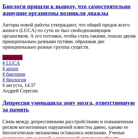
Биологи пришли к выводу, что самостоятельно
живущие организмы возникли дважды
Авторы новой работы утверждают, что общий предок всего
живого (LUCA) по сути не был свободноживущим
организмом. А его потомки, чтобы стать такими, пошли двумя
принципиально разными путями, образовав две
принципиально разные группы существ.
Биология
# LUCA
# археи
# бактерия
# биология
6 августа, 14:37
Андрей Серегин
Депрессия уменьшила зону мозга, ответственную
за память
Связь между депрессивными расстройствами и повышенным
риском когнитивных нарушений известна давно, однако ее
биологические механизмы оставались неясными. Ученые