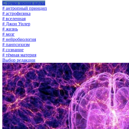
С точки зрения науки
# антропный принцип
# астрофизика
# вселенная
# Джон Уилер
# жизнь
# мозг
# нейробиология
# панпсихизм
# сознание
# тёмная материя
Выбор редакции