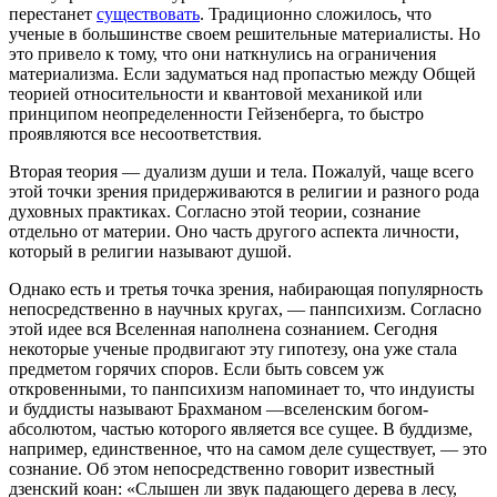
перестанет
существовать
. Традиционно сложилось, что
ученые в большинстве своем решительные материалисты. Но
это привело к тому, что они наткнулись на ограничения
материализма. Если задуматься над пропастью между Общей
теорией относительности и квантовой механикой или
принципом неопределенности Гейзенберга, то быстро
проявляются все несоответствия.
Вторая теория — дуализм души и тела. Пожалуй, чаще всего
этой точки зрения придерживаются в религии и разного рода
духовных практиках. Согласно этой теории, сознание
отдельно от материи. Оно часть другого аспекта личности,
который в религии называют душой.
Однако есть и третья точка зрения, набирающая популярность
непосредственно в научных кругах, — панпсихизм. Согласно
этой идее вся Вселенная наполнена сознанием. Сегодня
некоторые ученые продвигают эту гипотезу, она уже стала
предметом горячих споров. Если быть совсем уж
откровенными, то панпсихизм напоминает то, что индуисты
и буддисты называют Брахманом —вселенским богом-
абсолютом, частью которого является все сущее. В буддизме,
например, единственное, что на самом деле существует, — это
сознание. Об этом непосредственно говорит известный
дзенский коан: «Слышен ли звук падающего дерева в лесу,