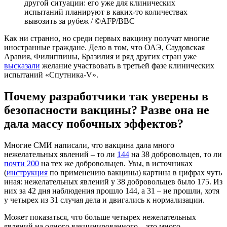
другой ситуации: его уже для клинических
испытаний планируют в каких-то количествах
вывозить за рубеж / ©AFP/BBC
Как ни странно, но среди первых вакцину получат многие
иностранные граждане. Дело в том, что ОАЭ, Саудовская
Аравия, Филиппины, Бразилия и ряд других стран уже
высказали
желание участвовать в третьей фазе клинических
испытаний «Спутника-V».
Почему разработчики так уверены в
безопасности вакцины? Разве она не
дала массу побочных эффектов?
Многие СМИ написали, что вакцина дала много
нежелательных явлений – то ли
144
на 38 добровольцев, то ли
почти 200
на тех же добровольцев. Увы, в источниках
(
инструкция
по применению вакцины) картина в цифрах чуть
иная: нежелательных явлений у 38 добровольцев было 175. Из
них за 42 дня наблюдения прошло 144, а 31 – не прошли, хотя
у четырех из 31 случая дела и двигались к нормализации.
Может показаться, что больше четырех нежелательных
явлений на одного вакцинированного – это много.