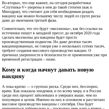
Во-вторых, что еще важнее, на сегодня разработчики
«Спутника-V» уверены в нем до такой степени (как и
Минздрав), что считают для себя необходимым раздать
вакцину как можно большему числу людей из групп риска
даже до окончания третьей фазы.
Сомнительно, что это будут «миллионы», как без ссылки на
источники пишут в западной прессе: до октября 2020 года
сделать миллионы доз вакцины будет просто
производственным подвигом. Но даже десятки тысяч
вакцинированных, не говоря уже о нескольких сотнях тысяч,
требуют создания массового производство вакцин. О
причинах уверенности в безопасности ее применения уже при
временной регистрации – ниже.
Кому и когда начнут давать новую
вакцину
А пока кратко — о группах риска. Среди них, бесспорно,
врачи. Как показала эпидемия, и по всему миру, и в России
среди них процент заболевших и умерших выше, чем по
популяции в целом. Именно на них в основном и рассчитано
массовое производство вакцины с сентября. Она будет
приниматься добровольно и – поскольку речь идет о врачах –