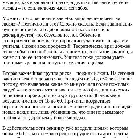
месяце», как в западной прессе, а десятки тысячи в течение
месяца – то есть включая часть сентября.
Можно ли это расценить как «большой эксперимент на
людях»? Неэтично ли это? Сложно сказать. Если вакцинация
будет действительно добровольной (как это сейчас
декларируется), то, безусловно, нет. Обычно в
экспериментальном вакцинировании участвуют не врачи и
учителя, а люди всех профессий. Теоретически, врач должен
лучше обычного добровольца понимать, что такое вакцина, и
хочет ли он ее использовать. Учителя тоже должны уметь
принимать решения не хуже населения в целом.
Вторая важнейшая группа риска – пожилые люди. На сегодня
вакцина рекомендована только людям от 18 до 60 лет. Это не
потому, что выявлены какие-то минусы для более пожилых
людей – это оттого, что первую и вторую фазу клинических
испытаний проводили на двух группах по 38 человек в
возрасте именно от 18 до 60. Причины возрастных
ограничений понятны: пожилым людям традиционно вводят
новые вакцины, лишь убедившись, что они не вызывают
проблем со здоровьем у более молодых.
В действительности вакцину уже вводили людям, которым
больше 60. Таких немало среди сотрудников самого центра