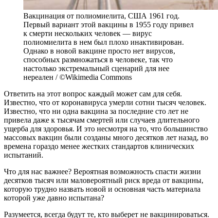
Вакцинация от полиомиелита, США 1961 год.
Первый вариант этой вакцины в 1955 году привел
к смерти нескольких человек — вирус
полиомиелита в нем был плохо инактивирован.
Однако в новой вакцине просто нет вирусов,
способных размножаться в человеке, так что
настолько экстремальный сценарий для нее
нереален / ©Wikimedia Commons
Ответить на этот вопрос каждый может сам для себя.
Известно, что от коронавируса умерли сотни тысяч человек.
Известно, что ни одна вакцина за последние сто лет не
привела даже к тысячам смертей или случаев длительного
ущерба для здоровья. И это несмотря на то, что большинство
массовых вакцин были созданы много десятков лет назад, во
времена гораздо менее жестких стандартов клинических
испытаний.
Что для нас важнее? Вероятная возможность спасти жизни
десятков тысяч или маловероятный риск вреда от вакцины,
которую трудно назвать новой и основная часть материала
которой уже давно испытана?
Разумеется, всегда будут те, кто выберет не вакцинироваться.