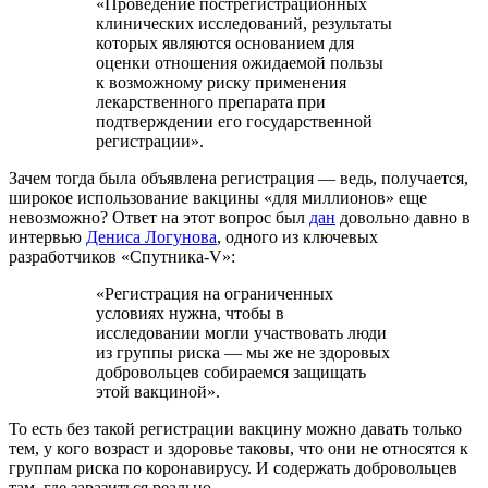
«Проведение пострегистрационных
клинических исследований, результаты
которых являются основанием для
оценки отношения ожидаемой пользы
к возможному риску применения
лекарственного препарата при
подтверждении его государственной
регистрации».
Зачем тогда была объявлена регистрация — ведь, получается,
широкое использование вакцины «для миллионов» еще
невозможно? Ответ на этот вопрос был
дан
довольно давно в
интервью
Дениса Логунова
, одного из ключевых
разработчиков «Спутника-V»:
«Регистрация на ограниченных
условиях нужна, чтобы в
исследовании могли участвовать люди
из группы риска — мы же не здоровых
добровольцев собираемся защищать
этой вакциной».
То есть без такой регистрации вакцину можно давать только
тем, у кого возраст и здоровье таковы, что они не относятся к
группам риска по коронавирусу. И содержать добровольцев
там, где заразиться реально.