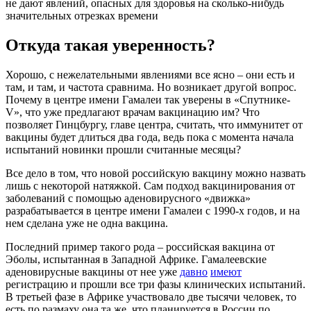
не дают явлений, опасных для здоровья на сколько-нибудь
значительных отрезках времени
Откуда такая уверенность?
Хорошо, с нежелательными явлениями все ясно – они есть и
там, и там, и частота сравнима. Но возникает другой вопрос.
Почему в центре имени Гамалеи так уверены в «Спутнике-
V», что уже предлагают врачам вакцинацию им? Что
позволяет Гинцбургу, главе центра, считать, что иммунитет от
вакцины будет длиться два года, ведь пока с момента начала
испытаний новинки прошли считанные месяцы?
Все дело в том, что новой российскую вакцину можно назвать
лишь с некоторой натяжкой. Сам подход вакцинирования от
заболеваний с помощью аденовирусного «движка»
разрабатывается в центре имени Гамалеи с 1990-х годов, и на
нем сделана уже не одна вакцина.
Последний пример такого рода – российская вакцина от
Эболы, испытанная в Западной Африке. Гамалеевские
аденовирусные вакцины от нее уже
давно
имеют
регистрацию и прошли все три фазы клинических испытаний.
В третьей фазе в Африке участвовало две тысячи человек, то
есть по размаху она та же, что планируется в России по