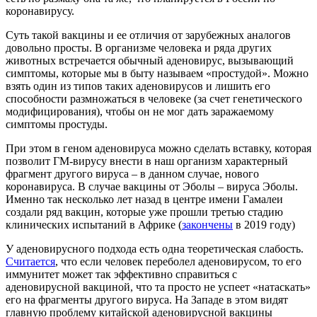
коронавирусу.
Суть такой вакцины и ее отличия от зарубежных аналогов
довольно просты. В организме человека и ряда других
животных встречается обычный аденовирус, вызывающий
симптомы, которые мы в быту называем «простудой». Можно
взять один из типов таких аденовирусов и лишить его
способности размножаться в человеке (за счет генетического
модифицирования), чтобы он не мог дать заражаемому
симптомы простуды.
При этом в геном аденовируса можно сделать вставку, которая
позволит ГМ-вирусу внести в наш организм характерный
фрагмент другого вируса – в данном случае, нового
коронавируса. В случае вакцины от Эболы – вируса Эболы.
Именно так несколько лет назад в центре имени Гамалеи
создали ряд вакцин, которые уже прошли третью стадию
клинических испытаний в Африке (
закончены
в 2019 году)
У аденовирусного подхода есть одна теоретическая слабость.
Считается
, что если человек переболел аденовирусом, то его
иммунитет может так эффективно справиться с
аденовирусной вакциной, что та просто не успеет «натаскать»
его на фрагменты другого вируса. На Западе в этом видят
главную проблему китайской аденовирусной вакцины