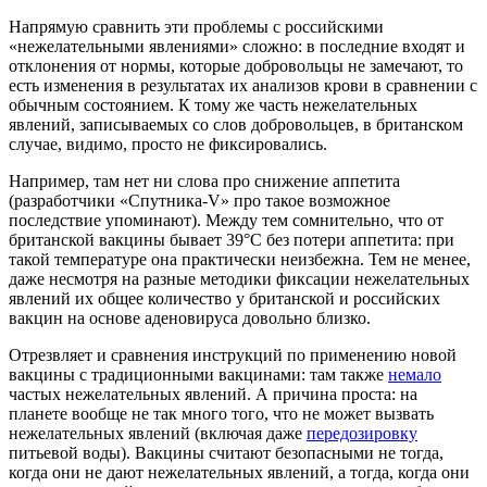
Напрямую сравнить эти проблемы с российскими
«нежелательными явлениями» сложно: в последние входят и
отклонения от нормы, которые добровольцы не замечают, то
есть изменения в результатах их анализов крови в сравнении с
обычным состоянием. К тому же часть нежелательных
явлений, записываемых со слов добровольцев, в британском
случае, видимо, просто не фиксировались.
Например, там нет ни слова про снижение аппетита
(разработчики «Спутника-V» про такое возможное
последствие упоминают). Между тем сомнительно, что от
британской вакцины бывает 39°C без потери аппетита: при
такой температуре она практически неизбежна. Тем не менее,
даже несмотря на разные методики фиксации нежелательных
явлений их общее количество у британской и российских
вакцин на основе аденовируса довольно близко.
Отрезвляет и сравнения инструкций по применению новой
вакцины с традиционными вакцинами: там также
немало
частых нежелательных явлений. А причина проста: на
планете вообще не так много того, что не может вызвать
нежелательных явлений (включая даже
передозировку
питьевой воды). Вакцины считают безопасными не тогда,
когда они не дают нежелательных явлений, а тогда, когда они