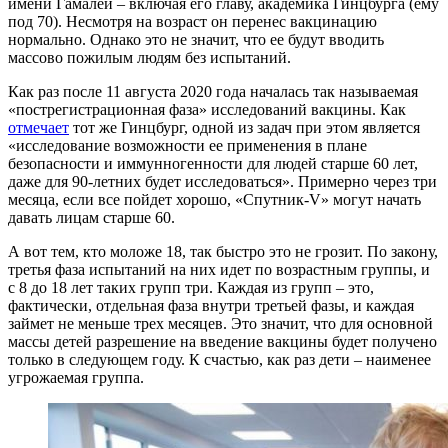
имени Гамалеи – включая его главу, академика Гинцбурга (ему
под 70). Несмотря на возраст он перенес вакцинацию
нормально. Однако это не значит, что ее будут вводить
массово пожилым людям без испытаний.
Как раз после 11 августа 2020 года началась так называемая
«пострегистрационная фаза» исследований вакцины. Как
отмечает
тот же Гинцбург, одной из задач при этом является
«исследование возможности ее применения в плане
безопасности и иммунногенности для людей старше 60 лет,
даже для 90-летних будет исследоваться». Примерно через три
месяца, если все пойдет хорошо, «Спутник-V» могут начать
давать лицам старше 60.
А вот тем, кто моложе 18, так быстро это не грозит. По закону,
третья фаза испытаний на них идет по возрастным группы, и
с 8 до 18 лет таких групп три. Каждая из групп – это,
фактически, отдельная фаза внутри третьей фазы, и каждая
займет не меньше трех месяцев. Это значит, что для основной
массы детей разрешение на введение вакцины будет получено
только в следующем году. К счастью, как раз дети – наименее
угрожаемая группа.