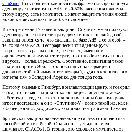
CanSino
. Та использует как носитель фрагмента коронавируса
аденовирус пятого типа, Ad5. У 20-50% населения планеты к
этому вирусу есть иммунитет, а значит защитить таких людей
новой китайской вакциной будет сложнее.
В центре имени Гамалеи в вакцине «Спутник-V» используют
аденовирусные носители сразу двух типов: с первой дозой
вакцины вносятся те, что сделаны на базе Ad5, а со второй –
те, то на базе Ad26. Географически эти аденовирусы
встречаются в разных зонах, и человек, имеющий
одновременный иммунитет сразу против обоих этих типов
вирусов, – большая редкость. Собственно, испытания такой
вакцины против Эболы это показали: она формирует
довольно стойкий иммунитет, который, судя по клиническим
испытаниям в Западной Африке, длится два года.
Поэтому академик Гинцбург, возглавляющий центр, и говорил
о том, что новая вакцина от коронавируса оценочно может
работать два года: в эффективности вакцины большую роль
играет доставщик, а он в «Спутнике-V» ровно такой же, как и
в более ранних двухдозовых вакцинах центра имени Гамалеи.
Британская вакцина на базе аденовируса резко отличается от
российской и китайской. Она использует аденовирус
шимпанзе, ChAdOx1. В теории, это хорошо: иммунитета от