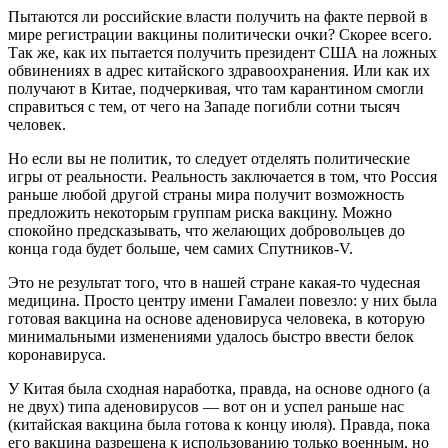
Пытаются ли российские власти получить на факте первой в
мире регистрации вакцины политически очки? Скорее всего.
Так же, как их пытается получить президент США на ложных
обвинениях в адрес китайского здравоохранения. Или как их
получают в Китае, подчеркивая, что там карантином смогли
справиться с тем, от чего на Западе погибли сотни тысяч
человек.
Но если вы не политик, то следует отделять политические
игры от реальности. Реальность заключается в том, что Россия
раньше любой другой страны мира получит возможность
предложить некоторым группам риска вакцину. Можно
спокойно предсказывать, что желающих добровольцев до
конца года будет больше, чем самих Спутников-V.
Это не результат того, что в нашей стране какая-то чудесная
медицина. Просто центру имени Гамалеи повезло: у них была
готовая вакцина на основе аденовируса человека, в которую
минимальными изменениями удалось быстро ввести белок
коронавируса.
У Китая была сходная наработка, правда, на основе одного (а
не двух) типа аденовирусов — вот он и успел раньше нас
(китайская вакцина была готова к концу июля). Правда, пока
его вакцина разрешена к использованию только военным, но