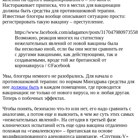
Настораживает приписка, что в местах для вакцинации
должны быть средства для противошоковой терапии.
Известные блогеры вообще описывают ситуацию просто:
регистрировать такую вакцину – преступление.
https://www.facebook.com/adagamov/posts/317047980973558
Возможно, реакция многих на статистику
нежелательных явлений от новой вакцины была
бы несколько иной, если бы они могли сравнить ее
с другими вакцинами, как действующими, так и
создаваемыми, вроде той же британской от
коронавируса / ©Facebook
Увы, блогеры немного не разобрались. Для начала о
противошоковой терапии: по нормам Минздрава средства для
нее
должны быть
в каждом помещении, где проводится
вакцинация: не только от нового вируса, но и любая другая.
Теперь о побочных эффектах.
Чтобы понять, безопасно что-то или нет, его надо сравнить с
аналогами, а потом еще и выяснить, в чем же суть этих самых
«нежелательных явлений». На сегодня в третьей фазе
клинических испытаний есть еще одна вакцина отдаленно
похожая на «гамалеевскую» – британская на основе
модифицированного аденовируса шимпанзе. «Спутник-V»