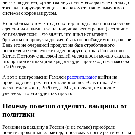
него у людей нет, организм не успеет «разобраться» с ним до
того, как вирус-доставщик «познакомит» нашу иммунную
системы с коронавирусом.
Но проблема в том, что до сих пор ни одна вакцина на основе
аденовируса шимпанзе не получила регистрации (в отличие
от гамалеевской). Это значит, что цикл испытания
британского продукта должен быть по необходимости дольше.
Ведь это не очередной продукт на базе отработанного
носителя из человеческих аденовирусов, как в России или
Китае. Поэтому с высокой долей уверенности можно сказать,
что британская вакцина вряд ли будет производиться массово
в 2020 году.
А вот в центре имени Гамалеи
рассчитывают
выйти на
производство трех-пяти миллионов доз «Спутника-V» в
месяц уже к концу 2020 года. Мы, впрочем, не вполне
уверены, что это будет так просто.
Почему полезно отделять вакцины от
политики
Реакции на вакцину в России (и не только) приобрели
политизированный характер, и поэтому многие реагируют на