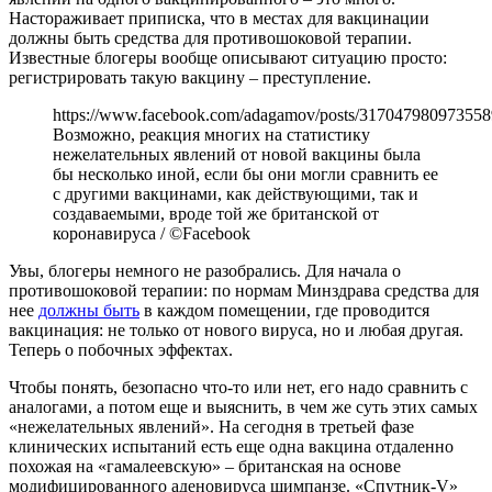
Настораживает приписка, что в местах для вакцинации
должны быть средства для противошоковой терапии.
Известные блогеры вообще описывают ситуацию просто:
регистрировать такую вакцину – преступление.
https://www.facebook.com/adagamov/posts/317047980973558
Возможно, реакция многих на статистику
нежелательных явлений от новой вакцины была
бы несколько иной, если бы они могли сравнить ее
с другими вакцинами, как действующими, так и
создаваемыми, вроде той же британской от
коронавируса / ©Facebook
Увы, блогеры немного не разобрались. Для начала о
противошоковой терапии: по нормам Минздрава средства для
нее
должны быть
в каждом помещении, где проводится
вакцинация: не только от нового вируса, но и любая другая.
Теперь о побочных эффектах.
Чтобы понять, безопасно что-то или нет, его надо сравнить с
аналогами, а потом еще и выяснить, в чем же суть этих самых
«нежелательных явлений». На сегодня в третьей фазе
клинических испытаний есть еще одна вакцина отдаленно
похожая на «гамалеевскую» – британская на основе
модифицированного аденовируса шимпанзе. «Спутник-V»