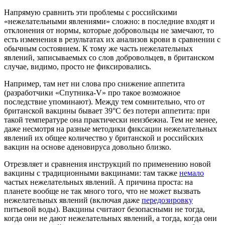
Напрямую сравнить эти проблемы с российскими
«нежелательными явлениями» сложно: в последние входят и
отклонения от нормы, которые добровольцы не замечают, то
есть изменения в результатах их анализов крови в сравнении с
обычным состоянием. К тому же часть нежелательных
явлений, записываемых со слов добровольцев, в британском
случае, видимо, просто не фиксировались.
Например, там нет ни слова про снижение аппетита
(разработчики «Спутника-V» про такое возможное
последствие упоминают). Между тем сомнительно, что от
британской вакцины бывает 39°C без потери аппетита: при
такой температуре она практически неизбежна. Тем не менее,
даже несмотря на разные методики фиксации нежелательных
явлений их общее количество у британской и российских
вакцин на основе аденовируса довольно близко.
Отрезвляет и сравнения инструкций по применению новой
вакцины с традиционными вакцинами: там также
немало
частых нежелательных явлений. А причина проста: на
планете вообще не так много того, что не может вызвать
нежелательных явлений (включая даже
передозировку
питьевой воды). Вакцины считают безопасными не тогда,
когда они не дают нежелательных явлений, а тогда, когда они