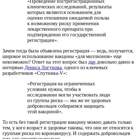
«Проведение пострегистрационных
клинических исследований, результаты
которых являются основанием для
оценки отношения ожидаемой пользы
к возможному риску применения
лекарственного препарата при
подтверждении его государственной
регистрации».
Зачем тогда была объявлена регистрация — ведь, получается,
широкое использование вакцины «для миллионов» еще
невозможно? Ответ на этот вопрос был
дан
довольно давно в
интервью
Дениса Логунова
, одного из ключевых
разработчиков «Спутника-V»:
«Регистрация на ограниченных
условиях нужна, чтобы в
исследовании могли участвовать люди
из группы риска — мы же не здоровых
добровольцев собираемся защищать
этой вакциной».
То есть без такой регистрации вакцину можно давать только
тем, у кого возраст и здоровье таковы, что они не относятся к
группам риска по коронавирусу. И содержать добровольцев
там, где заразиться реально.