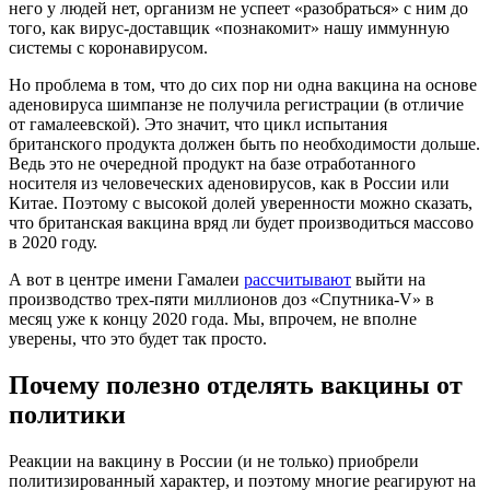
него у людей нет, организм не успеет «разобраться» с ним до
того, как вирус-доставщик «познакомит» нашу иммунную
системы с коронавирусом.
Но проблема в том, что до сих пор ни одна вакцина на основе
аденовируса шимпанзе не получила регистрации (в отличие
от гамалеевской). Это значит, что цикл испытания
британского продукта должен быть по необходимости дольше.
Ведь это не очередной продукт на базе отработанного
носителя из человеческих аденовирусов, как в России или
Китае. Поэтому с высокой долей уверенности можно сказать,
что британская вакцина вряд ли будет производиться массово
в 2020 году.
А вот в центре имени Гамалеи
рассчитывают
выйти на
производство трех-пяти миллионов доз «Спутника-V» в
месяц уже к концу 2020 года. Мы, впрочем, не вполне
уверены, что это будет так просто.
Почему полезно отделять вакцины от
политики
Реакции на вакцину в России (и не только) приобрели
политизированный характер, и поэтому многие реагируют на