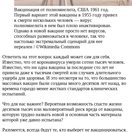
Вакцинация от полиомиелита, США 1961 год.
Первый вариант этой вакцины в 1955 году привел
к смерти нескольких человек — вирус
полиомиелита в нем был плохо инактивирован.
Однако в новой вакцине просто нет вирусов,
способных размножаться в человеке, так что
настолько экстремальный сценарий для нее
нереален / ©Wikimedia Commons
Ответить на этот вопрос каждый может сам для себя.
Известно, что от коронавируса умерли сотни тысяч человек.
Известно, что ни одна вакцина за последние сто лет не
привела даже к тысячам смертей или случаев длительного
ущерба для здоровья. И это несмотря на то, что большинство
массовых вакцин были созданы много десятков лет назад, во
времена гораздо менее жестких стандартов клинических
испытаний.
Что для нас важнее? Вероятная возможность спасти жизни
десятков тысяч или маловероятный риск вреда от вакцины,
которую трудно назвать новой и основная часть материала
которой уже давно испытана?
Разумеется, всегда будут те, кто выберет не вакцинироваться.