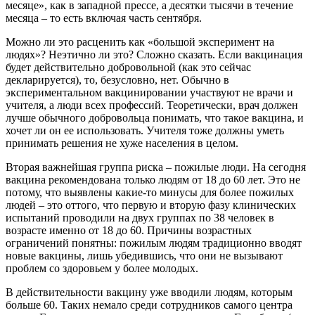
месяце», как в западной прессе, а десятки тысячи в течение
месяца – то есть включая часть сентября.
Можно ли это расценить как «большой эксперимент на
людях»? Неэтично ли это? Сложно сказать. Если вакцинация
будет действительно добровольной (как это сейчас
декларируется), то, безусловно, нет. Обычно в
экспериментальном вакцинировании участвуют не врачи и
учителя, а люди всех профессий. Теоретически, врач должен
лучше обычного добровольца понимать, что такое вакцина, и
хочет ли он ее использовать. Учителя тоже должны уметь
принимать решения не хуже населения в целом.
Вторая важнейшая группа риска – пожилые люди. На сегодня
вакцина рекомендована только людям от 18 до 60 лет. Это не
потому, что выявлены какие-то минусы для более пожилых
людей – это оттого, что первую и вторую фазу клинических
испытаний проводили на двух группах по 38 человек в
возрасте именно от 18 до 60. Причины возрастных
ограничений понятны: пожилым людям традиционно вводят
новые вакцины, лишь убедившись, что они не вызывают
проблем со здоровьем у более молодых.
В действительности вакцину уже вводили людям, которым
больше 60. Таких немало среди сотрудников самого центра