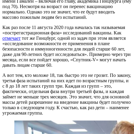
имени Гамалеи – включая его главу, академика Гинцбурга (ему
под 70). Несмотря на возраст он перенес вакцинацию
нормально. Однако это не значит, что ее будут вводить
массово пожилым людям без испытаний.
Как раз после 11 августа 2020 года началась так называемая
«пострегистрационная фаза» исследований вакцины. Как
отмечает
тот же Гинцбург, одной из задач при этом является
«исследование возможности ее применения в плане
безопасности и иммунногенности для людей старше 60 лет,
даже для 90-летних будет исследоваться». Примерно через три
месяца, если все пойдет хорошо, «Спутник-V» могут начать
давать лицам старше 60.
А вот тем, кто моложе 18, так быстро это не грозит. По закону,
третья фаза испытаний на них идет по возрастным группы, и
с 8 до 18 лет таких групп три. Каждая из групп – это,
фактически, отдельная фаза внутри третьей фазы, и каждая
займет не меньше трех месяцев. Это значит, что для основной
массы детей разрешение на введение вакцины будет получено
только в следующем году. К счастью, как раз дети – наименее
угрожаемая группа.