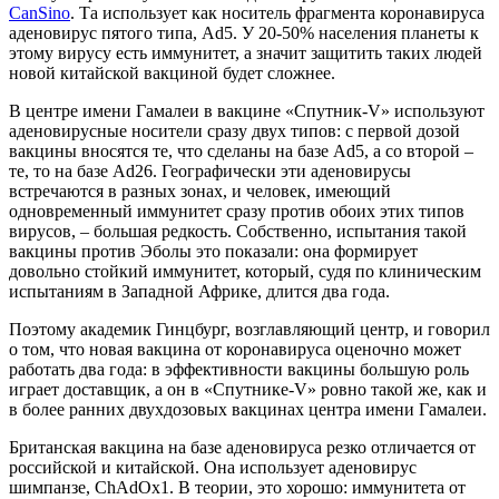
CanSino
. Та использует как носитель фрагмента коронавируса
аденовирус пятого типа, Ad5. У 20-50% населения планеты к
этому вирусу есть иммунитет, а значит защитить таких людей
новой китайской вакциной будет сложнее.
В центре имени Гамалеи в вакцине «Спутник-V» используют
аденовирусные носители сразу двух типов: с первой дозой
вакцины вносятся те, что сделаны на базе Ad5, а со второй –
те, то на базе Ad26. Географически эти аденовирусы
встречаются в разных зонах, и человек, имеющий
одновременный иммунитет сразу против обоих этих типов
вирусов, – большая редкость. Собственно, испытания такой
вакцины против Эболы это показали: она формирует
довольно стойкий иммунитет, который, судя по клиническим
испытаниям в Западной Африке, длится два года.
Поэтому академик Гинцбург, возглавляющий центр, и говорил
о том, что новая вакцина от коронавируса оценочно может
работать два года: в эффективности вакцины большую роль
играет доставщик, а он в «Спутнике-V» ровно такой же, как и
в более ранних двухдозовых вакцинах центра имени Гамалеи.
Британская вакцина на базе аденовируса резко отличается от
российской и китайской. Она использует аденовирус
шимпанзе, ChAdOx1. В теории, это хорошо: иммунитета от