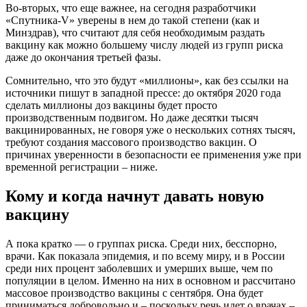
Во-вторых, что еще важнее, на сегодня разработчики
«Спутника-V» уверены в нем до такой степени (как и
Минздрав), что считают для себя необходимым раздать
вакцину как можно большему числу людей из групп риска
даже до окончания третьей фазы.
Сомнительно, что это будут «миллионы», как без ссылки на
источники пишут в западной прессе: до октября 2020 года
сделать миллионы доз вакцины будет просто
производственным подвигом. Но даже десятки тысяч
вакцинированных, не говоря уже о нескольких сотнях тысяч,
требуют создания массового производство вакцин. О
причинах уверенности в безопасности ее применения уже при
временной регистрации – ниже.
Кому и когда начнут давать новую
вакцину
А пока кратко — о группах риска. Среди них, бесспорно,
врачи. Как показала эпидемия, и по всему миру, и в России
среди них процент заболевших и умерших выше, чем по
популяции в целом. Именно на них в основном и рассчитано
массовое производство вакцины с сентября. Она будет
приниматься добровольно и – поскольку речь идет о врачах –