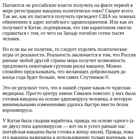
Пытаются ли российские власти получить на факте первой в
мире регистрации вакцины политически очки? Скорее всего.
Так же, как их пытается получить президент США на ложных
обвинениях в адрес китайского здравоохранения. Или как их
получают в Китае, подчеркивая, что там карантином смогли
справиться с тем, от чего на Западе погибли сотни тысяч
человек.
Но если вы не политик, то следует отделять политические
игры от реальности. Реальность заключается в том, что Россия
раньше любой другой страны мира получит возможность
предложить некоторым группам риска вакцину. Можно
спокойно предсказывать, что желающих добровольцев до
конца года будет больше, чем самих Спутников-V.
Это не результат того, что в нашей стране какая-то чудесная
медицина. Просто центру имени Гамалеи повезло: у них была
готовая вакцина на основе аденовируса человека, в которую
минимальными изменениями удалось быстро ввести белок
коронавируса.
У Китая была сходная наработка, правда, на основе одного (а
не двух) типа аденовирусов — вот он и успел раньше нас
(китайская вакцина была готова к концу июля). Правда, пока
его вакцина разрешена к использованию только военным, но