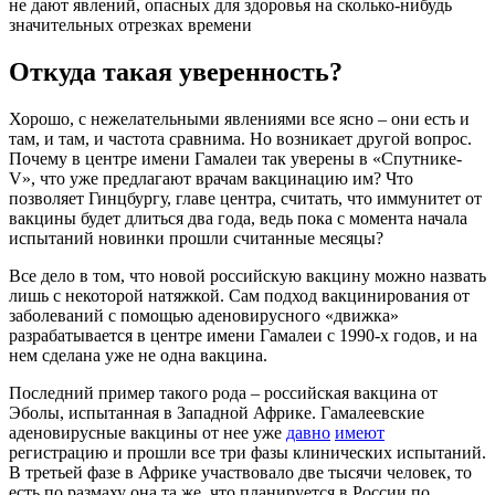
не дают явлений, опасных для здоровья на сколько-нибудь
значительных отрезках времени
Откуда такая уверенность?
Хорошо, с нежелательными явлениями все ясно – они есть и
там, и там, и частота сравнима. Но возникает другой вопрос.
Почему в центре имени Гамалеи так уверены в «Спутнике-
V», что уже предлагают врачам вакцинацию им? Что
позволяет Гинцбургу, главе центра, считать, что иммунитет от
вакцины будет длиться два года, ведь пока с момента начала
испытаний новинки прошли считанные месяцы?
Все дело в том, что новой российскую вакцину можно назвать
лишь с некоторой натяжкой. Сам подход вакцинирования от
заболеваний с помощью аденовирусного «движка»
разрабатывается в центре имени Гамалеи с 1990-х годов, и на
нем сделана уже не одна вакцина.
Последний пример такого рода – российская вакцина от
Эболы, испытанная в Западной Африке. Гамалеевские
аденовирусные вакцины от нее уже
давно
имеют
регистрацию и прошли все три фазы клинических испытаний.
В третьей фазе в Африке участвовало две тысячи человек, то
есть по размаху она та же, что планируется в России по