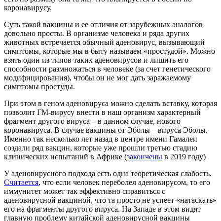
коронавирусу.
Суть такой вакцины и ее отличия от зарубежных аналогов
довольно просты. В организме человека и ряда других
животных встречается обычный аденовирус, вызывающий
симптомы, которые мы в быту называем «простудой». Можно
взять один из типов таких аденовирусов и лишить его
способности размножаться в человеке (за счет генетического
модифицирования), чтобы он не мог дать заражаемому
симптомы простуды.
При этом в геном аденовируса можно сделать вставку, которая
позволит ГМ-вирусу внести в наш организм характерный
фрагмент другого вируса – в данном случае, нового
коронавируса. В случае вакцины от Эболы – вируса Эболы.
Именно так несколько лет назад в центре имени Гамалеи
создали ряд вакцин, которые уже прошли третью стадию
клинических испытаний в Африке (
закончены
в 2019 году)
У аденовирусного подхода есть одна теоретическая слабость.
Считается
, что если человек переболел аденовирусом, то его
иммунитет может так эффективно справиться с
аденовирусной вакциной, что та просто не успеет «натаскать»
его на фрагменты другого вируса. На Западе в этом видят
главную проблему китайской аденовирусной вакцины