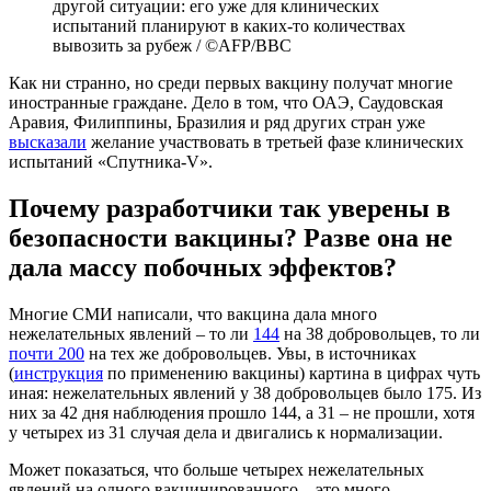
другой ситуации: его уже для клинических
испытаний планируют в каких-то количествах
вывозить за рубеж / ©AFP/BBC
Как ни странно, но среди первых вакцину получат многие
иностранные граждане. Дело в том, что ОАЭ, Саудовская
Аравия, Филиппины, Бразилия и ряд других стран уже
высказали
желание участвовать в третьей фазе клинических
испытаний «Спутника-V».
Почему разработчики так уверены в
безопасности вакцины? Разве она не
дала массу побочных эффектов?
Многие СМИ написали, что вакцина дала много
нежелательных явлений – то ли
144
на 38 добровольцев, то ли
почти 200
на тех же добровольцев. Увы, в источниках
(
инструкция
по применению вакцины) картина в цифрах чуть
иная: нежелательных явлений у 38 добровольцев было 175. Из
них за 42 дня наблюдения прошло 144, а 31 – не прошли, хотя
у четырех из 31 случая дела и двигались к нормализации.
Может показаться, что больше четырех нежелательных
явлений на одного вакцинированного – это много.