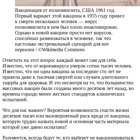
Вакцинация от полиомиелита, США 1961 год.
Первый вариант этой вакцины в 1955 году привел
к смерти нескольких человек — вирус
полиомиелита в нем был плохо инактивирован.
Однако в новой вакцине просто нет вирусов,
способных размножаться в человеке, так что
настолько экстремальный сценарий для нее
нереален / ©Wikimedia Commons
Ответить на этот вопрос каждый может сам для себя.
Известно, что от коронавируса умерли сотни тысяч человек.
Известно, что ни одна вакцина за последние сто лет не
привела даже к тысячам смертей или случаев длительного
ущерба для здоровья. И это несмотря на то, что большинство
массовых вакцин были созданы много десятков лет назад, во
времена гораздо менее жестких стандартов клинических
испытаний.
Что для нас важнее? Вероятная возможность спасти жизни
десятков тысяч или маловероятный риск вреда от вакцины,
которую трудно назвать новой и основная часть материала
которой уже давно испытана?
Разумеется, всегда будут те, кто выберет не вакцинироваться.