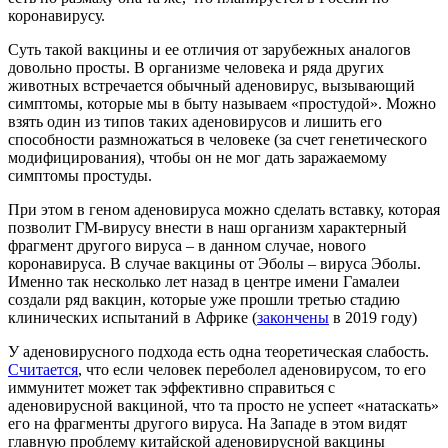
коронавирусу.
Суть такой вакцины и ее отличия от зарубежных аналогов
довольно просты. В организме человека и ряда других
животных встречается обычный аденовирус, вызывающий
симптомы, которые мы в быту называем «простудой». Можно
взять один из типов таких аденовирусов и лишить его
способности размножаться в человеке (за счет генетического
модифицирования), чтобы он не мог дать заражаемому
симптомы простуды.
При этом в геном аденовируса можно сделать вставку, которая
позволит ГМ-вирусу внести в наш организм характерный
фрагмент другого вируса – в данном случае, нового
коронавируса. В случае вакцины от Эболы – вируса Эболы.
Именно так несколько лет назад в центре имени Гамалеи
создали ряд вакцин, которые уже прошли третью стадию
клинических испытаний в Африке (
закончены
в 2019 году)
У аденовирусного подхода есть одна теоретическая слабость.
Считается
, что если человек переболел аденовирусом, то его
иммунитет может так эффективно справиться с
аденовирусной вакциной, что та просто не успеет «натаскать»
его на фрагменты другого вируса. На Западе в этом видят
главную проблему китайской аденовирусной вакцины