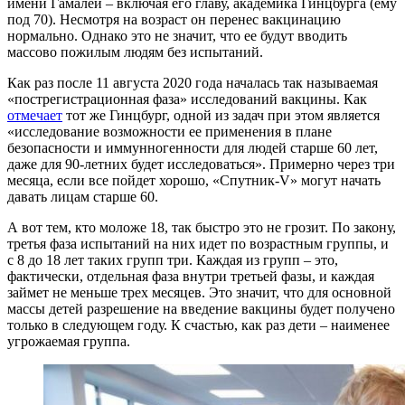
имени Гамалеи – включая его главу, академика Гинцбурга (ему
под 70). Несмотря на возраст он перенес вакцинацию
нормально. Однако это не значит, что ее будут вводить
массово пожилым людям без испытаний.
Как раз после 11 августа 2020 года началась так называемая
«пострегистрационная фаза» исследований вакцины. Как
отмечает
тот же Гинцбург, одной из задач при этом является
«исследование возможности ее применения в плане
безопасности и иммунногенности для людей старше 60 лет,
даже для 90-летних будет исследоваться». Примерно через три
месяца, если все пойдет хорошо, «Спутник-V» могут начать
давать лицам старше 60.
А вот тем, кто моложе 18, так быстро это не грозит. По закону,
третья фаза испытаний на них идет по возрастным группы, и
с 8 до 18 лет таких групп три. Каждая из групп – это,
фактически, отдельная фаза внутри третьей фазы, и каждая
займет не меньше трех месяцев. Это значит, что для основной
массы детей разрешение на введение вакцины будет получено
только в следующем году. К счастью, как раз дети – наименее
угрожаемая группа.