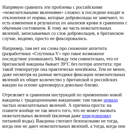
Напрямую сравнить эти проблемы с российскими
«нежелательными явлениями» сложно: в последние входят и
отклонения от нормы, которые добровольцы не замечают, то
есть изменения в результатах их анализов крови в сравнении с
обычным состоянием. К тому же часть нежелательных
явлений, записываемых со слов добровольцев, в британском
случае, видимо, просто не фиксировались.
Например, там нет ни слова про снижение аппетита
(разработчики «Спутника-V» про такое возможное
последствие упоминают). Между тем сомнительно, что от
британской вакцины бывает 39°C без потери аппетита: при
такой температуре она практически неизбежна. Тем не менее,
даже несмотря на разные методики фиксации нежелательных
явлений их общее количество у британской и российских
вакцин на основе аденовируса довольно близко.
Отрезвляет и сравнения инструкций по применению новой
вакцины с традиционными вакцинами: там также
немало
частых нежелательных явлений. А причина проста: на
планете вообще не так много того, что не может вызвать
нежелательных явлений (включая даже
передозировку
питьевой воды). Вакцины считают безопасными не тогда,
когда они не дают нежелательных явлений, а тогда, когда они