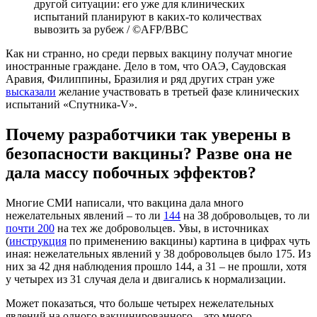
другой ситуации: его уже для клинических
испытаний планируют в каких-то количествах
вывозить за рубеж / ©AFP/BBC
Как ни странно, но среди первых вакцину получат многие
иностранные граждане. Дело в том, что ОАЭ, Саудовская
Аравия, Филиппины, Бразилия и ряд других стран уже
высказали
желание участвовать в третьей фазе клинических
испытаний «Спутника-V».
Почему разработчики так уверены в
безопасности вакцины? Разве она не
дала массу побочных эффектов?
Многие СМИ написали, что вакцина дала много
нежелательных явлений – то ли
144
на 38 добровольцев, то ли
почти 200
на тех же добровольцев. Увы, в источниках
(
инструкция
по применению вакцины) картина в цифрах чуть
иная: нежелательных явлений у 38 добровольцев было 175. Из
них за 42 дня наблюдения прошло 144, а 31 – не прошли, хотя
у четырех из 31 случая дела и двигались к нормализации.
Может показаться, что больше четырех нежелательных
явлений на одного вакцинированного – это много.