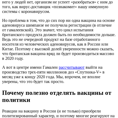
него у людей нет, организм не успеет «разобраться» с ним до
того, как вирус-доставщик «познакомит» нашу иммунную
системы с коронавирусом.
Но проблема в том, что до сих пор ни одна вакцина на основе
аденовируса шимпанзе не получила регистрации (в отличие
от гамалеевской). Это значит, что цикл испытания
британского продукта должен быть по необходимости дольше.
Ведь это не очередной продукт на базе отработанного
носителя из человеческих аденовирусов, как в России или
Китае. Поэтому с высокой долей уверенности можно сказать,
что британская вакцина вряд ли будет производиться массово
в 2020 году.
А вот в центре имени Гамалеи
рассчитывают
выйти на
производство трех-пяти миллионов доз «Спутника-V» в
месяц уже к концу 2020 года. Мы, впрочем, не вполне
уверены, что это будет так просто.
Почему полезно отделять вакцины от
политики
Реакции на вакцину в России (и не только) приобрели
политизированный характер, и поэтому многие реагируют на