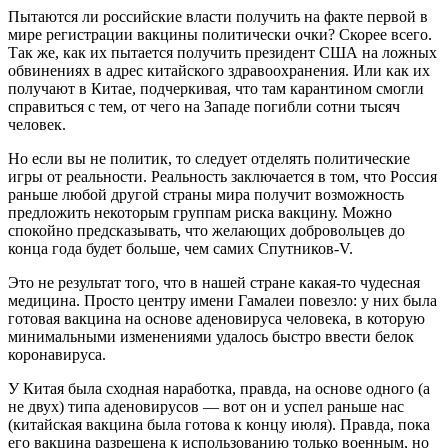
Пытаются ли российские власти получить на факте первой в
мире регистрации вакцины политически очки? Скорее всего.
Так же, как их пытается получить президент США на ложных
обвинениях в адрес китайского здравоохранения. Или как их
получают в Китае, подчеркивая, что там карантином смогли
справиться с тем, от чего на Западе погибли сотни тысяч
человек.
Но если вы не политик, то следует отделять политические
игры от реальности. Реальность заключается в том, что Россия
раньше любой другой страны мира получит возможность
предложить некоторым группам риска вакцину. Можно
спокойно предсказывать, что желающих добровольцев до
конца года будет больше, чем самих Спутников-V.
Это не результат того, что в нашей стране какая-то чудесная
медицина. Просто центру имени Гамалеи повезло: у них была
готовая вакцина на основе аденовируса человека, в которую
минимальными изменениями удалось быстро ввести белок
коронавируса.
У Китая была сходная наработка, правда, на основе одного (а
не двух) типа аденовирусов — вот он и успел раньше нас
(китайская вакцина была готова к концу июля). Правда, пока
его вакцина разрешена к использованию только военным, но