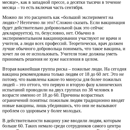
месяце», как в западной прессе, а десятки тысячи в течение
месяца – то есть включая часть сентября.
Можно ли это расценить как «большой эксперимент на
людях»? Неэтично ли это? Сложно сказать. Если вакцинация
будет действительно добровольной (как это сейчас
декларируется), то, безусловно, нет. Обычно в
экспериментальном вакцинировании участвуют не врачи и
учителя, а люди всех профессий. Теоретически, врач должен
лучше обычного добровольца понимать, что такое вакцина, и
хочет ли он ее использовать. Учителя тоже должны уметь
принимать решения не хуже населения в целом.
Вторая важнейшая группа риска – пожилые люди. На сегодня
вакцина рекомендована только людям от 18 до 60 лет. Это не
потому, что выявлены какие-то минусы для более пожилых
людей – это оттого, что первую и вторую фазу клинических
испытаний проводили на двух группах по 38 человек в
возрасте именно от 18 до 60. Причины возрастных
ограничений понятны: пожилым людям традиционно вводят
новые вакцины, лишь убедившись, что они не вызывают
проблем со здоровьем у более молодых.
В действительности вакцину уже вводили людям, которым
больше 60. Таких немало среди сотрудников самого центра