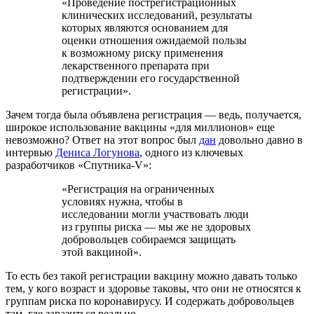
«Проведение пострегистрационных
клинических исследований, результаты
которых являются основанием для
оценки отношения ожидаемой пользы
к возможному риску применения
лекарственного препарата при
подтверждении его государственной
регистрации».
Зачем тогда была объявлена регистрация — ведь, получается,
широкое использование вакцины «для миллионов» еще
невозможно? Ответ на этот вопрос был
дан
довольно давно в
интервью
Дениса Логунова
, одного из ключевых
разработчиков «Спутника-V»:
«Регистрация на ограниченных
условиях нужна, чтобы в
исследовании могли участвовать люди
из группы риска — мы же не здоровых
добровольцев собираемся защищать
этой вакциной».
То есть без такой регистрации вакцину можно давать только
тем, у кого возраст и здоровье таковы, что они не относятся к
группам риска по коронавирусу. И содержать добровольцев
там, где заразиться реально.