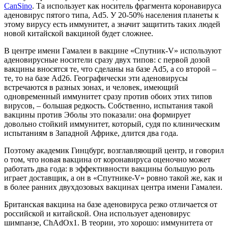
CanSino
. Та использует как носитель фрагмента коронавируса
аденовирус пятого типа, Ad5. У 20-50% населения планеты к
этому вирусу есть иммунитет, а значит защитить таких людей
новой китайской вакциной будет сложнее.
В центре имени Гамалеи в вакцине «Спутник-V» используют
аденовирусные носители сразу двух типов: с первой дозой
вакцины вносятся те, что сделаны на базе Ad5, а со второй –
те, то на базе Ad26. Географически эти аденовирусы
встречаются в разных зонах, и человек, имеющий
одновременный иммунитет сразу против обоих этих типов
вирусов, – большая редкость. Собственно, испытания такой
вакцины против Эболы это показали: она формирует
довольно стойкий иммунитет, который, судя по клиническим
испытаниям в Западной Африке, длится два года.
Поэтому академик Гинцбург, возглавляющий центр, и говорил
о том, что новая вакцина от коронавируса оценочно может
работать два года: в эффективности вакцины большую роль
играет доставщик, а он в «Спутнике-V» ровно такой же, как и
в более ранних двухдозовых вакцинах центра имени Гамалеи.
Британская вакцина на базе аденовируса резко отличается от
российской и китайской. Она использует аденовирус
шимпанзе, ChAdOx1. В теории, это хорошо: иммунитета от