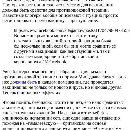
Настораживает приписка, что в местах для вакцинации
должны быть средства для противошоковой терапии.
Известные блогеры вообще описывают ситуацию просто:
регистрировать такую вакцину – преступление.
https://www.facebook.com/adagamov/posts/317047980973558
Возможно, реакция многих на статистику
нежелательных явлений от новой вакцины была
бы несколько иной, если бы они могли сравнить ее
с другими вакцинами, как действующими, так и
создаваемыми, вроде той же британской от
коронавируса / ©Facebook
Увы, блогеры немного не разобрались. Для начала о
противошоковой терапии: по нормам Минздрава средства для
нее
должны быть
в каждом помещении, где проводится
вакцинация: не только от нового вируса, но и любая другая.
Теперь о побочных эффектах.
Чтобы понять, безопасно что-то или нет, его надо сравнить с
аналогами, а потом еще и выяснить, в чем же суть этих самых
«нежелательных явлений». На сегодня в третьей фазе
клинических испытаний есть еще одна вакцина отдаленно
похожая на «гамалеевскую» – британская на основе
модифицированного аденовируса шимпанзе. «Спутник-V»