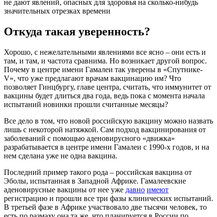
не дают явлений, опасных для здоровья на сколько-нибудь
значительных отрезках времени
Откуда такая уверенность?
Хорошо, с нежелательными явлениями все ясно – они есть и
там, и там, и частота сравнима. Но возникает другой вопрос.
Почему в центре имени Гамалеи так уверены в «Спутнике-
V», что уже предлагают врачам вакцинацию им? Что
позволяет Гинцбургу, главе центра, считать, что иммунитет от
вакцины будет длиться два года, ведь пока с момента начала
испытаний новинки прошли считанные месяцы?
Все дело в том, что новой российскую вакцину можно назвать
лишь с некоторой натяжкой. Сам подход вакцинирования от
заболеваний с помощью аденовирусного «движка»
разрабатывается в центре имени Гамалеи с 1990-х годов, и на
нем сделана уже не одна вакцина.
Последний пример такого рода – российская вакцина от
Эболы, испытанная в Западной Африке. Гамалеевские
аденовирусные вакцины от нее уже
давно
имеют
регистрацию и прошли все три фазы клинических испытаний.
В третьей фазе в Африке участвовало две тысячи человек, то
есть по размаху она та же, что планируется в России по