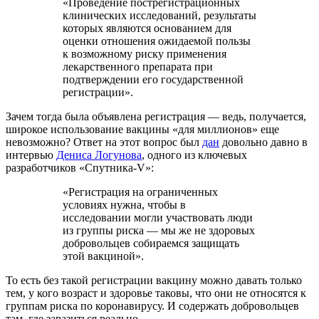
«Проведение пострегистрационных
клинических исследований, результаты
которых являются основанием для
оценки отношения ожидаемой пользы
к возможному риску применения
лекарственного препарата при
подтверждении его государственной
регистрации».
Зачем тогда была объявлена регистрация — ведь, получается,
широкое использование вакцины «для миллионов» еще
невозможно? Ответ на этот вопрос был
дан
довольно давно в
интервью
Дениса Логунова
, одного из ключевых
разработчиков «Спутника-V»:
«Регистрация на ограниченных
условиях нужна, чтобы в
исследовании могли участвовать люди
из группы риска — мы же не здоровых
добровольцев собираемся защищать
этой вакциной».
То есть без такой регистрации вакцину можно давать только
тем, у кого возраст и здоровье таковы, что они не относятся к
группам риска по коронавирусу. И содержать добровольцев
там, где заразиться реально.