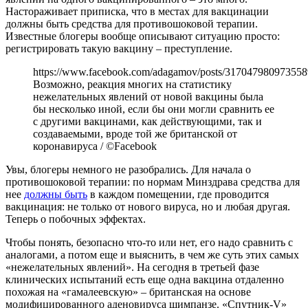
Настораживает приписка, что в местах для вакцинации
должны быть средства для противошоковой терапии.
Известные блогеры вообще описывают ситуацию просто:
регистрировать такую вакцину – преступление.
https://www.facebook.com/adagamov/posts/317047980973558
Возможно, реакция многих на статистику
нежелательных явлений от новой вакцины была
бы несколько иной, если бы они могли сравнить ее
с другими вакцинами, как действующими, так и
создаваемыми, вроде той же британской от
коронавируса / ©Facebook
Увы, блогеры немного не разобрались. Для начала о
противошоковой терапии: по нормам Минздрава средства для
нее
должны быть
в каждом помещении, где проводится
вакцинация: не только от нового вируса, но и любая другая.
Теперь о побочных эффектах.
Чтобы понять, безопасно что-то или нет, его надо сравнить с
аналогами, а потом еще и выяснить, в чем же суть этих самых
«нежелательных явлений». На сегодня в третьей фазе
клинических испытаний есть еще одна вакцина отдаленно
похожая на «гамалеевскую» – британская на основе
модифицированного аденовируса шимпанзе. «Спутник-V»