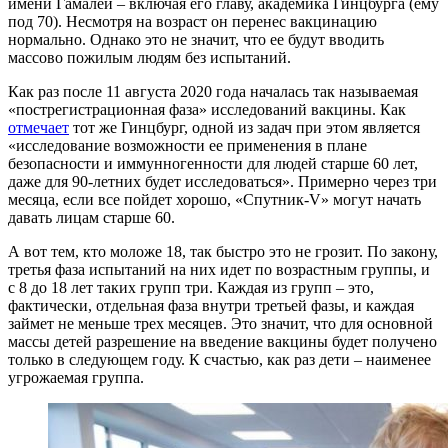
имени Гамалеи – включая его главу, академика Гинцбурга (ему
под 70). Несмотря на возраст он перенес вакцинацию
нормально. Однако это не значит, что ее будут вводить
массово пожилым людям без испытаний.
Как раз после 11 августа 2020 года началась так называемая
«пострегистрационная фаза» исследований вакцины. Как
отмечает
тот же Гинцбург, одной из задач при этом является
«исследование возможности ее применения в плане
безопасности и иммунногенности для людей старше 60 лет,
даже для 90-летних будет исследоваться». Примерно через три
месяца, если все пойдет хорошо, «Спутник-V» могут начать
давать лицам старше 60.
А вот тем, кто моложе 18, так быстро это не грозит. По закону,
третья фаза испытаний на них идет по возрастным группы, и
с 8 до 18 лет таких групп три. Каждая из групп – это,
фактически, отдельная фаза внутри третьей фазы, и каждая
займет не меньше трех месяцев. Это значит, что для основной
массы детей разрешение на введение вакцины будет получено
только в следующем году. К счастью, как раз дети – наименее
угрожаемая группа.