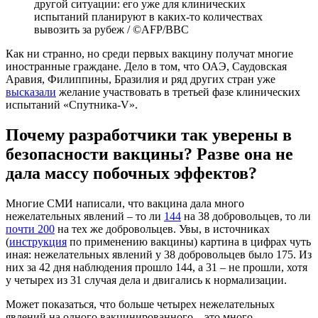
другой ситуации: его уже для клинических
испытаний планируют в каких-то количествах
вывозить за рубеж / ©AFP/BBC
Как ни странно, но среди первых вакцину получат многие
иностранные граждане. Дело в том, что ОАЭ, Саудовская
Аравия, Филиппины, Бразилия и ряд других стран уже
высказали
желание участвовать в третьей фазе клинических
испытаний «Спутника-V».
Почему разработчики так уверены в
безопасности вакцины? Разве она не
дала массу побочных эффектов?
Многие СМИ написали, что вакцина дала много
нежелательных явлений – то ли
144
на 38 добровольцев, то ли
почти 200
на тех же добровольцев. Увы, в источниках
(
инструкция
по применению вакцины) картина в цифрах чуть
иная: нежелательных явлений у 38 добровольцев было 175. Из
них за 42 дня наблюдения прошло 144, а 31 – не прошли, хотя
у четырех из 31 случая дела и двигались к нормализации.
Может показаться, что больше четырех нежелательных
явлений на одного вакцинированного – это много.