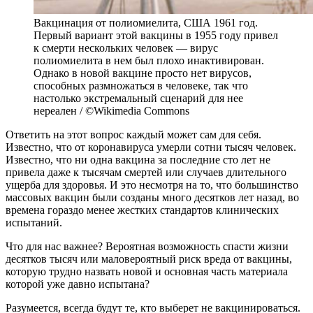
Вакцинация от полиомиелита, США 1961 год.
Первый вариант этой вакцины в 1955 году привел
к смерти нескольких человек — вирус
полиомиелита в нем был плохо инактивирован.
Однако в новой вакцине просто нет вирусов,
способных размножаться в человеке, так что
настолько экстремальный сценарий для нее
нереален / ©Wikimedia Commons
Ответить на этот вопрос каждый может сам для себя.
Известно, что от коронавируса умерли сотни тысяч человек.
Известно, что ни одна вакцина за последние сто лет не
привела даже к тысячам смертей или случаев длительного
ущерба для здоровья. И это несмотря на то, что большинство
массовых вакцин были созданы много десятков лет назад, во
времена гораздо менее жестких стандартов клинических
испытаний.
Что для нас важнее? Вероятная возможность спасти жизни
десятков тысяч или маловероятный риск вреда от вакцины,
которую трудно назвать новой и основная часть материала
которой уже давно испытана?
Разумеется, всегда будут те, кто выберет не вакцинироваться.