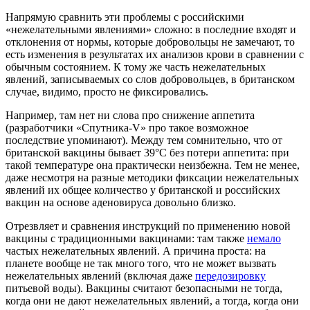
Напрямую сравнить эти проблемы с российскими
«нежелательными явлениями» сложно: в последние входят и
отклонения от нормы, которые добровольцы не замечают, то
есть изменения в результатах их анализов крови в сравнении с
обычным состоянием. К тому же часть нежелательных
явлений, записываемых со слов добровольцев, в британском
случае, видимо, просто не фиксировались.
Например, там нет ни слова про снижение аппетита
(разработчики «Спутника-V» про такое возможное
последствие упоминают). Между тем сомнительно, что от
британской вакцины бывает 39°C без потери аппетита: при
такой температуре она практически неизбежна. Тем не менее,
даже несмотря на разные методики фиксации нежелательных
явлений их общее количество у британской и российских
вакцин на основе аденовируса довольно близко.
Отрезвляет и сравнения инструкций по применению новой
вакцины с традиционными вакцинами: там также
немало
частых нежелательных явлений. А причина проста: на
планете вообще не так много того, что не может вызвать
нежелательных явлений (включая даже
передозировку
питьевой воды). Вакцины считают безопасными не тогда,
когда они не дают нежелательных явлений, а тогда, когда они