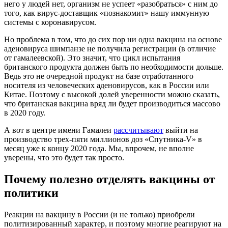
него у людей нет, организм не успеет «разобраться» с ним до
того, как вирус-доставщик «познакомит» нашу иммунную
системы с коронавирусом.
Но проблема в том, что до сих пор ни одна вакцина на основе
аденовируса шимпанзе не получила регистрации (в отличие
от гамалеевской). Это значит, что цикл испытания
британского продукта должен быть по необходимости дольше.
Ведь это не очередной продукт на базе отработанного
носителя из человеческих аденовирусов, как в России или
Китае. Поэтому с высокой долей уверенности можно сказать,
что британская вакцина вряд ли будет производиться массово
в 2020 году.
А вот в центре имени Гамалеи
рассчитывают
выйти на
производство трех-пяти миллионов доз «Спутника-V» в
месяц уже к концу 2020 года. Мы, впрочем, не вполне
уверены, что это будет так просто.
Почему полезно отделять вакцины от
политики
Реакции на вакцину в России (и не только) приобрели
политизированный характер, и поэтому многие реагируют на