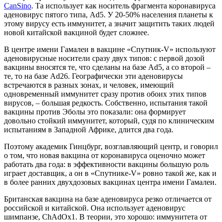
CanSino
. Та использует как носитель фрагмента коронавируса
аденовирус пятого типа, Ad5. У 20-50% населения планеты к
этому вирусу есть иммунитет, а значит защитить таких людей
новой китайской вакциной будет сложнее.
В центре имени Гамалеи в вакцине «Спутник-V» используют
аденовирусные носители сразу двух типов: с первой дозой
вакцины вносятся те, что сделаны на базе Ad5, а со второй –
те, то на базе Ad26. Географически эти аденовирусы
встречаются в разных зонах, и человек, имеющий
одновременный иммунитет сразу против обоих этих типов
вирусов, – большая редкость. Собственно, испытания такой
вакцины против Эболы это показали: она формирует
довольно стойкий иммунитет, который, судя по клиническим
испытаниям в Западной Африке, длится два года.
Поэтому академик Гинцбург, возглавляющий центр, и говорил
о том, что новая вакцина от коронавируса оценочно может
работать два года: в эффективности вакцины большую роль
играет доставщик, а он в «Спутнике-V» ровно такой же, как и
в более ранних двухдозовых вакцинах центра имени Гамалеи.
Британская вакцина на базе аденовируса резко отличается от
российской и китайской. Она использует аденовирус
шимпанзе, ChAdOx1. В теории, это хорошо: иммунитета от