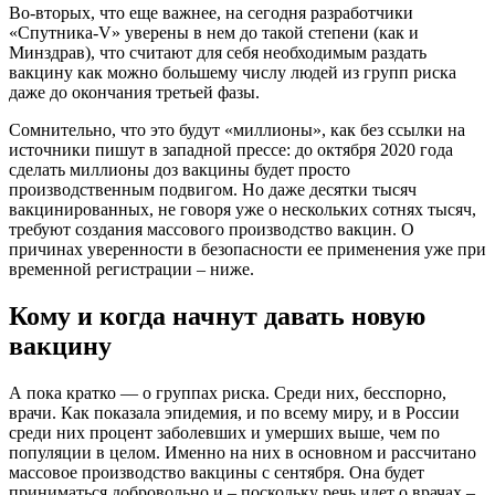
Во-вторых, что еще важнее, на сегодня разработчики
«Спутника-V» уверены в нем до такой степени (как и
Минздрав), что считают для себя необходимым раздать
вакцину как можно большему числу людей из групп риска
даже до окончания третьей фазы.
Сомнительно, что это будут «миллионы», как без ссылки на
источники пишут в западной прессе: до октября 2020 года
сделать миллионы доз вакцины будет просто
производственным подвигом. Но даже десятки тысяч
вакцинированных, не говоря уже о нескольких сотнях тысяч,
требуют создания массового производство вакцин. О
причинах уверенности в безопасности ее применения уже при
временной регистрации – ниже.
Кому и когда начнут давать новую
вакцину
А пока кратко — о группах риска. Среди них, бесспорно,
врачи. Как показала эпидемия, и по всему миру, и в России
среди них процент заболевших и умерших выше, чем по
популяции в целом. Именно на них в основном и рассчитано
массовое производство вакцины с сентября. Она будет
приниматься добровольно и – поскольку речь идет о врачах –