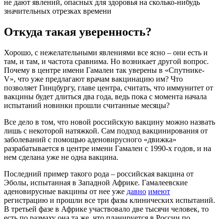
не дают явлений, опасных для здоровья на сколько-нибудь
значительных отрезках времени
Откуда такая уверенность?
Хорошо, с нежелательными явлениями все ясно – они есть и
там, и там, и частота сравнима. Но возникает другой вопрос.
Почему в центре имени Гамалеи так уверены в «Спутнике-
V», что уже предлагают врачам вакцинацию им? Что
позволяет Гинцбургу, главе центра, считать, что иммунитет от
вакцины будет длиться два года, ведь пока с момента начала
испытаний новинки прошли считанные месяцы?
Все дело в том, что новой российскую вакцину можно назвать
лишь с некоторой натяжкой. Сам подход вакцинирования от
заболеваний с помощью аденовирусного «движка»
разрабатывается в центре имени Гамалеи с 1990-х годов, и на
нем сделана уже не одна вакцина.
Последний пример такого рода – российская вакцина от
Эболы, испытанная в Западной Африке. Гамалеевские
аденовирусные вакцины от нее уже
давно
имеют
регистрацию и прошли все три фазы клинических испытаний.
В третьей фазе в Африке участвовало две тысячи человек, то
есть по размаху она та же, что планируется в России по