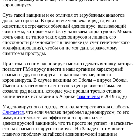
коронавирусу.
Суть такой вакцины и ее отличия от зарубежных аналогов
довольно просты. В организме человека и ряда других
животных встречается обычный аденовирус, вызывающий
симптомы, которые мы в быту называем «простудой». Можно
взять один из типов таких аденовирусов и лишить его
способности размножаться в человеке (за счет генетического
модифицирования), чтобы он не мог дать заражаемому
симптомы простуды.
При этом в геном аденовируса можно сделать вставку, которая
позволит ГМ-вирусу внести в наш организм характерный
фрагмент другого вируса – в данном случае, нового
коронавируса. В случае вакцины от Эболы – вируса Эболы.
Именно так несколько лет назад в центре имени Гамалеи
создали ряд вакцин, которые уже прошли третью стадию
клинических испытаний в Африке (
закончены
в 2019 году)
У аденовирусного подхода есть одна теоретическая слабость.
Считается
, что если человек переболел аденовирусом, то его
иммунитет может так эффективно справиться с
аденовирусной вакциной, что та просто не успеет «натаскать»
его на фрагменты другого вируса. На Западе в этом видят
главную проблему китайской аденовирусной вакцины