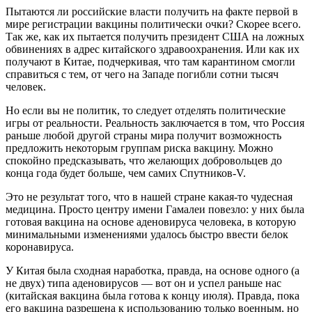
Пытаются ли российские власти получить на факте первой в
мире регистрации вакцины политически очки? Скорее всего.
Так же, как их пытается получить президент США на ложных
обвинениях в адрес китайского здравоохранения. Или как их
получают в Китае, подчеркивая, что там карантином смогли
справиться с тем, от чего на Западе погибли сотни тысяч
человек.
Но если вы не политик, то следует отделять политические
игры от реальности. Реальность заключается в том, что Россия
раньше любой другой страны мира получит возможность
предложить некоторым группам риска вакцину. Можно
спокойно предсказывать, что желающих добровольцев до
конца года будет больше, чем самих Спутников-V.
Это не результат того, что в нашей стране какая-то чудесная
медицина. Просто центру имени Гамалеи повезло: у них была
готовая вакцина на основе аденовируса человека, в которую
минимальными изменениями удалось быстро ввести белок
коронавируса.
У Китая была сходная наработка, правда, на основе одного (а
не двух) типа аденовирусов — вот он и успел раньше нас
(китайская вакцина была готова к концу июля). Правда, пока
его вакцина разрешена к использованию только военным, но