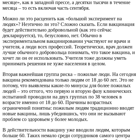
месяце», как в западной прессе, а десятки тысячи в течение
месяца – то есть включая часть сентября.
Можно ли это расценить как «большой эксперимент на
людях»? Неэтично ли это? Сложно сказать. Если вакцинация
будет действительно добровольной (как это сейчас
декларируется), то, безусловно, нет. Обычно в
экспериментальном вакцинировании участвуют не врачи и
учителя, а люди всех профессий. Теоретически, врач должен
лучше обычного добровольца понимать, что такое вакцина, и
хочет ли он ее использовать. Учителя тоже должны уметь
принимать решения не хуже населения в целом.
Вторая важнейшая группа риска – пожилые люди. На сегодня
вакцина рекомендована только людям от 18 до 60 лет. Это не
потому, что выявлены какие-то минусы для более пожилых
людей – это оттого, что первую и вторую фазу клинических
испытаний проводили на двух группах по 38 человек в
возрасте именно от 18 до 60. Причины возрастных
ограничений понятны: пожилым людям традиционно вводят
новые вакцины, лишь убедившись, что они не вызывают
проблем со здоровьем у более молодых.
В действительности вакцину уже вводили людям, которым
больше 60. Таких немало среди сотрудников самого центра