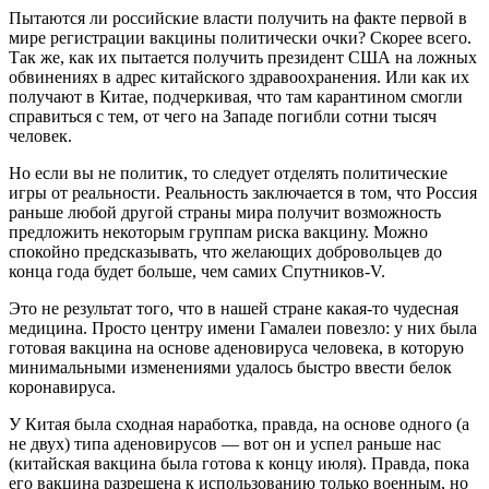
Пытаются ли российские власти получить на факте первой в
мире регистрации вакцины политически очки? Скорее всего.
Так же, как их пытается получить президент США на ложных
обвинениях в адрес китайского здравоохранения. Или как их
получают в Китае, подчеркивая, что там карантином смогли
справиться с тем, от чего на Западе погибли сотни тысяч
человек.
Но если вы не политик, то следует отделять политические
игры от реальности. Реальность заключается в том, что Россия
раньше любой другой страны мира получит возможность
предложить некоторым группам риска вакцину. Можно
спокойно предсказывать, что желающих добровольцев до
конца года будет больше, чем самих Спутников-V.
Это не результат того, что в нашей стране какая-то чудесная
медицина. Просто центру имени Гамалеи повезло: у них была
готовая вакцина на основе аденовируса человека, в которую
минимальными изменениями удалось быстро ввести белок
коронавируса.
У Китая была сходная наработка, правда, на основе одного (а
не двух) типа аденовирусов — вот он и успел раньше нас
(китайская вакцина была готова к концу июля). Правда, пока
его вакцина разрешена к использованию только военным, но