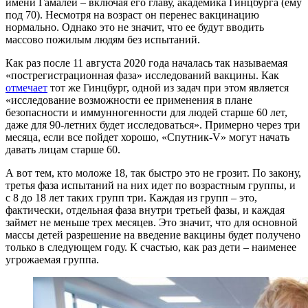
имени Гамалеи – включая его главу, академика Гинцбурга (ему
под 70). Несмотря на возраст он перенес вакцинацию
нормально. Однако это не значит, что ее будут вводить
массово пожилым людям без испытаний.
Как раз после 11 августа 2020 года началась так называемая
«пострегистрационная фаза» исследований вакцины. Как
отмечает
тот же Гинцбург, одной из задач при этом является
«исследование возможности ее применения в плане
безопасности и иммунногенности для людей старше 60 лет,
даже для 90-летних будет исследоваться». Примерно через три
месяца, если все пойдет хорошо, «Спутник-V» могут начать
давать лицам старше 60.
А вот тем, кто моложе 18, так быстро это не грозит. По закону,
третья фаза испытаний на них идет по возрастным группы, и
с 8 до 18 лет таких групп три. Каждая из групп – это,
фактически, отдельная фаза внутри третьей фазы, и каждая
займет не меньше трех месяцев. Это значит, что для основной
массы детей разрешение на введение вакцины будет получено
только в следующем году. К счастью, как раз дети – наименее
угрожаемая группа.