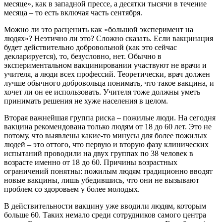
месяце», как в западной прессе, а десятки тысячи в течение
месяца – то есть включая часть сентября.
Можно ли это расценить как «большой эксперимент на
людях»? Неэтично ли это? Сложно сказать. Если вакцинация
будет действительно добровольной (как это сейчас
декларируется), то, безусловно, нет. Обычно в
экспериментальном вакцинировании участвуют не врачи и
учителя, а люди всех профессий. Теоретически, врач должен
лучше обычного добровольца понимать, что такое вакцина, и
хочет ли он ее использовать. Учителя тоже должны уметь
принимать решения не хуже населения в целом.
Вторая важнейшая группа риска – пожилые люди. На сегодня
вакцина рекомендована только людям от 18 до 60 лет. Это не
потому, что выявлены какие-то минусы для более пожилых
людей – это оттого, что первую и вторую фазу клинических
испытаний проводили на двух группах по 38 человек в
возрасте именно от 18 до 60. Причины возрастных
ограничений понятны: пожилым людям традиционно вводят
новые вакцины, лишь убедившись, что они не вызывают
проблем со здоровьем у более молодых.
В действительности вакцину уже вводили людям, которым
больше 60. Таких немало среди сотрудников самого центра