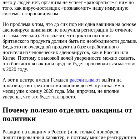
него у людей нет, организм не успеет «разобраться» с ним до
того, как вирус-доставщик «познакомит» нашу иммунную
системы с коронавирусом.
Но проблема в том, что до сих пор ни одна вакцина на основе
аденовируса шимпанзе не получила регистрации (в отличие
от гамалеевской). Это значит, что цикл испытания
британского продукта должен быть по необходимости дольше.
Ведь это не очередной продукт на базе отработанного
носителя из человеческих аденовирусов, как в России или
Китае. Поэтому с высокой долей уверенности можно сказать,
что британская вакцина вряд ли будет производиться массово
в 2020 году.
А вот в центре имени Гамалеи
рассчитывают
выйти на
производство трех-пяти миллионов доз «Спутника-V» в
месяц уже к концу 2020 года. Мы, впрочем, не вполне
уверены, что это будет так просто.
Почему полезно отделять вакцины от
политики
Реакции на вакцину в России (и не только) приобрели
политизированный характер, и поэтому многие реагируют на