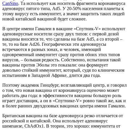
CanSino
. Та использует как носитель фрагмента коронавируса
аденовирус пятого типа, Ad5. У 20-50% населения планеты к
этому вирусу есть иммунитет, а значит защитить таких людей
новой китайской вакциной будет сложнее.
В центре имени Гамалеи в вакцине «Спутник-V» используют
аденовирусные носители сразу двух типов: с первой дозой
вакцины вносятся те, что сделаны на базе Ad5, а со второй –
те, то на базе Ad26. Географически эти аденовирусы
встречаются в разных зонах, и человек, имеющий
одновременный иммунитет сразу против обоих этих типов
вирусов, – большая редкость. Собственно, испытания такой
вакцины против Эболы это показали: она формирует
довольно стойкий иммунитет, который, судя по клиническим
испытаниям в Западной Африке, длится два года.
Поэтому академик Гинцбург, возглавляющий центр, и говорил
о том, что новая вакцина от коронавируса оценочно может
работать два года: в эффективности вакцины большую роль
играет доставщик, а он в «Спутнике-V» ровно такой же, как и
в более ранних двухдозовых вакцинах центра имени Гамалеи.
Британская вакцина на базе аденовируса резко отличается от
российской и китайской. Она использует аденовирус
шимпанзе, ChAdOx1. В теории, это хорошо: иммунитета от