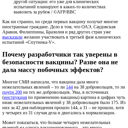
другой ситуации: его уже для клинических
испытаний планируют в каких-то количествах
вывозить за рубеж / ©AFP/BBC
Как ни странно, но среди первых вакцину получат многие
иностранные граждане. Дело в том, что ОАЭ, Саудовская
Аравия, Филиппины, Бразилия и ряд других стран уже
высказали
желание участвовать в третьей фазе клинических
испытаний «Спутника-V».
Почему разработчики так уверены в
безопасности вакцины? Разве она не
дала массу побочных эффектов?
Многие СМИ написали, что вакцина дала много
нежелательных явлений – то ли
144
на 38 добровольцев, то ли
почти 200
на тех же добровольцев. Увы, в источниках
(
инструкция
по применению вакцины) картина в цифрах чуть
иная: нежелательных явлений у 38 добровольцев было 175. Из
них за 42 дня наблюдения прошло 144, а 31 – не прошли, хотя
у четырех из 31 случая дела и двигались к нормализации.
Может показаться, что больше четырех нежелательных
явлений на одного вакцинированного – это много.