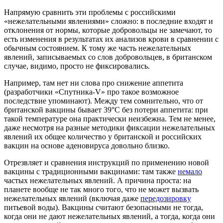
Напрямую сравнить эти проблемы с российскими
«нежелательными явлениями» сложно: в последние входят и
отклонения от нормы, которые добровольцы не замечают, то
есть изменения в результатах их анализов крови в сравнении с
обычным состоянием. К тому же часть нежелательных
явлений, записываемых со слов добровольцев, в британском
случае, видимо, просто не фиксировались.
Например, там нет ни слова про снижение аппетита
(разработчики «Спутника-V» про такое возможное
последствие упоминают). Между тем сомнительно, что от
британской вакцины бывает 39°C без потери аппетита: при
такой температуре она практически неизбежна. Тем не менее,
даже несмотря на разные методики фиксации нежелательных
явлений их общее количество у британской и российских
вакцин на основе аденовируса довольно близко.
Отрезвляет и сравнения инструкций по применению новой
вакцины с традиционными вакцинами: там также
немало
частых нежелательных явлений. А причина проста: на
планете вообще не так много того, что не может вызвать
нежелательных явлений (включая даже
передозировку
питьевой воды). Вакцины считают безопасными не тогда,
когда они не дают нежелательных явлений, а тогда, когда они