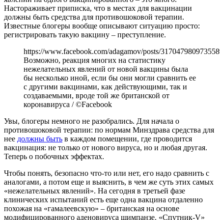
Настораживает приписка, что в местах для вакцинации
должны быть средства для противошоковой терапии.
Известные блогеры вообще описывают ситуацию просто:
регистрировать такую вакцину – преступление.
https://www.facebook.com/adagamov/posts/317047980973558
Возможно, реакция многих на статистику
нежелательных явлений от новой вакцины была
бы несколько иной, если бы они могли сравнить ее
с другими вакцинами, как действующими, так и
создаваемыми, вроде той же британской от
коронавируса / ©Facebook
Увы, блогеры немного не разобрались. Для начала о
противошоковой терапии: по нормам Минздрава средства для
нее
должны быть
в каждом помещении, где проводится
вакцинация: не только от нового вируса, но и любая другая.
Теперь о побочных эффектах.
Чтобы понять, безопасно что-то или нет, его надо сравнить с
аналогами, а потом еще и выяснить, в чем же суть этих самых
«нежелательных явлений». На сегодня в третьей фазе
клинических испытаний есть еще одна вакцина отдаленно
похожая на «гамалеевскую» – британская на основе
модифицированного аденовируса шимпанзе. «Спутник-V»