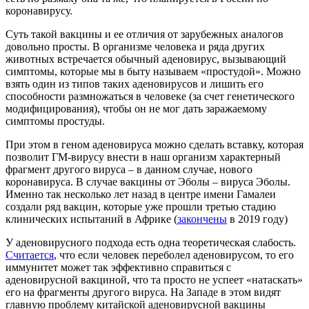
коронавирусу.
Суть такой вакцины и ее отличия от зарубежных аналогов
довольно просты. В организме человека и ряда других
животных встречается обычный аденовирус, вызывающий
симптомы, которые мы в быту называем «простудой». Можно
взять один из типов таких аденовирусов и лишить его
способности размножаться в человеке (за счет генетического
модифицирования), чтобы он не мог дать заражаемому
симптомы простуды.
При этом в геном аденовируса можно сделать вставку, которая
позволит ГМ-вирусу внести в наш организм характерный
фрагмент другого вируса – в данном случае, нового
коронавируса. В случае вакцины от Эболы – вируса Эболы.
Именно так несколько лет назад в центре имени Гамалеи
создали ряд вакцин, которые уже прошли третью стадию
клинических испытаний в Африке (
закончены
в 2019 году)
У аденовирусного подхода есть одна теоретическая слабость.
Считается
, что если человек переболел аденовирусом, то его
иммунитет может так эффективно справиться с
аденовирусной вакциной, что та просто не успеет «натаскать»
его на фрагменты другого вируса. На Западе в этом видят
главную проблему китайской аденовирусной вакцины