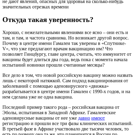
не дают явлений, опасных для здоровья на сколько-нибудь
значительных отрезках времени
Откуда такая уверенность?
Хорошо, с нежелательными явлениями все ясно – они есть и
там, и там, и частота сравнима. Но возникает другой вопрос.
Почему в центре имени Гамалеи так уверены в «Спутнике-
V», что уже предлагают врачам вакцинацию им? Что
позволяет Гинцбургу, главе центра, считать, что иммунитет от
вакцины будет длиться два года, ведь пока с момента начала
испытаний новинки прошли считанные месяцы?
Все дело в том, что новой российскую вакцину можно назвать
лишь с некоторой натяжкой. Сам подход вакцинирования от
заболеваний с помощью аденовирусного «движка»
разрабатывается в центре имени Гамалеи с 1990-х годов, и на
нем сделана уже не одна вакцина.
Последний пример такого рода – российская вакцина от
Эболы, испытанная в Западной Африке. Гамалеевские
аденовирусные вакцины от нее уже
давно
имеют
регистрацию и прошли все три фазы клинических испытаний.
В третьей фазе в Африке участвовало две тысячи человек, то
есть по размаху она та же, что планируется в России по