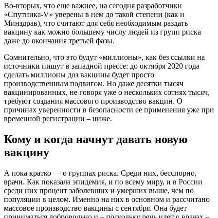
Во-вторых, что еще важнее, на сегодня разработчики
«Спутника-V» уверены в нем до такой степени (как и
Минздрав), что считают для себя необходимым раздать
вакцину как можно большему числу людей из групп риска
даже до окончания третьей фазы.
Сомнительно, что это будут «миллионы», как без ссылки на
источники пишут в западной прессе: до октября 2020 года
сделать миллионы доз вакцины будет просто
производственным подвигом. Но даже десятки тысяч
вакцинированных, не говоря уже о нескольких сотнях тысяч,
требуют создания массового производство вакцин. О
причинах уверенности в безопасности ее применения уже при
временной регистрации – ниже.
Кому и когда начнут давать новую
вакцину
А пока кратко — о группах риска. Среди них, бесспорно,
врачи. Как показала эпидемия, и по всему миру, и в России
среди них процент заболевших и умерших выше, чем по
популяции в целом. Именно на них в основном и рассчитано
массовое производство вакцины с сентября. Она будет
приниматься добровольно и – поскольку речь идет о врачах –