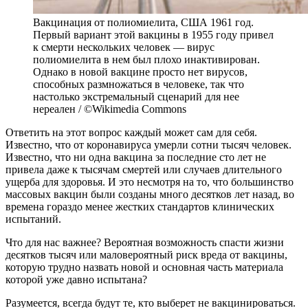
Вакцинация от полиомиелита, США 1961 год.
Первый вариант этой вакцины в 1955 году привел
к смерти нескольких человек — вирус
полиомиелита в нем был плохо инактивирован.
Однако в новой вакцине просто нет вирусов,
способных размножаться в человеке, так что
настолько экстремальный сценарий для нее
нереален / ©Wikimedia Commons
Ответить на этот вопрос каждый может сам для себя.
Известно, что от коронавируса умерли сотни тысяч человек.
Известно, что ни одна вакцина за последние сто лет не
привела даже к тысячам смертей или случаев длительного
ущерба для здоровья. И это несмотря на то, что большинство
массовых вакцин были созданы много десятков лет назад, во
времена гораздо менее жестких стандартов клинических
испытаний.
Что для нас важнее? Вероятная возможность спасти жизни
десятков тысяч или маловероятный риск вреда от вакцины,
которую трудно назвать новой и основная часть материала
которой уже давно испытана?
Разумеется, всегда будут те, кто выберет не вакцинироваться.