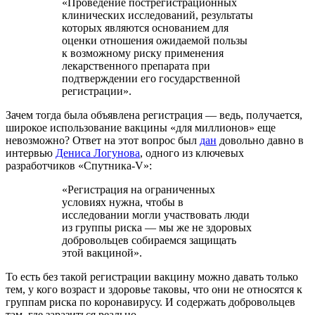
«Проведение пострегистрационных
клинических исследований, результаты
которых являются основанием для
оценки отношения ожидаемой пользы
к возможному риску применения
лекарственного препарата при
подтверждении его государственной
регистрации».
Зачем тогда была объявлена регистрация — ведь, получается,
широкое использование вакцины «для миллионов» еще
невозможно? Ответ на этот вопрос был
дан
довольно давно в
интервью
Дениса Логунова
, одного из ключевых
разработчиков «Спутника-V»:
«Регистрация на ограниченных
условиях нужна, чтобы в
исследовании могли участвовать люди
из группы риска — мы же не здоровых
добровольцев собираемся защищать
этой вакциной».
То есть без такой регистрации вакцину можно давать только
тем, у кого возраст и здоровье таковы, что они не относятся к
группам риска по коронавирусу. И содержать добровольцев
там, где заразиться реально.