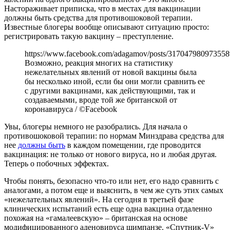
Настораживает приписка, что в местах для вакцинации
должны быть средства для противошоковой терапии.
Известные блогеры вообще описывают ситуацию просто:
регистрировать такую вакцину – преступление.
https://www.facebook.com/adagamov/posts/317047980973558
Возможно, реакция многих на статистику
нежелательных явлений от новой вакцины была
бы несколько иной, если бы они могли сравнить ее
с другими вакцинами, как действующими, так и
создаваемыми, вроде той же британской от
коронавируса / ©Facebook
Увы, блогеры немного не разобрались. Для начала о
противошоковой терапии: по нормам Минздрава средства для
нее
должны быть
в каждом помещении, где проводится
вакцинация: не только от нового вируса, но и любая другая.
Теперь о побочных эффектах.
Чтобы понять, безопасно что-то или нет, его надо сравнить с
аналогами, а потом еще и выяснить, в чем же суть этих самых
«нежелательных явлений». На сегодня в третьей фазе
клинических испытаний есть еще одна вакцина отдаленно
похожая на «гамалеевскую» – британская на основе
модифицированного аденовируса шимпанзе. «Спутник-V»