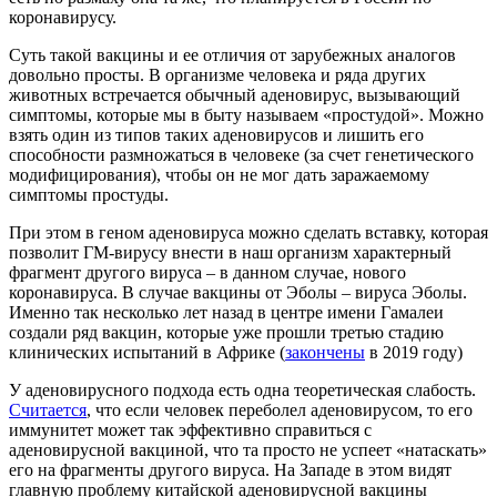
коронавирусу.
Суть такой вакцины и ее отличия от зарубежных аналогов
довольно просты. В организме человека и ряда других
животных встречается обычный аденовирус, вызывающий
симптомы, которые мы в быту называем «простудой». Можно
взять один из типов таких аденовирусов и лишить его
способности размножаться в человеке (за счет генетического
модифицирования), чтобы он не мог дать заражаемому
симптомы простуды.
При этом в геном аденовируса можно сделать вставку, которая
позволит ГМ-вирусу внести в наш организм характерный
фрагмент другого вируса – в данном случае, нового
коронавируса. В случае вакцины от Эболы – вируса Эболы.
Именно так несколько лет назад в центре имени Гамалеи
создали ряд вакцин, которые уже прошли третью стадию
клинических испытаний в Африке (
закончены
в 2019 году)
У аденовирусного подхода есть одна теоретическая слабость.
Считается
, что если человек переболел аденовирусом, то его
иммунитет может так эффективно справиться с
аденовирусной вакциной, что та просто не успеет «натаскать»
его на фрагменты другого вируса. На Западе в этом видят
главную проблему китайской аденовирусной вакцины