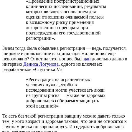
«Проведение пострегистрационных
клинических исследований, результаты
которых являются основанием для
оценки отношения ожидаемой пользы
к возможному риску применения
лекарственного препарата при
подтверждении его государственной
регистрации».
Зачем тогда была объявлена регистрация — ведь, получается,
широкое использование вакцины «для миллионов» еще
невозможно? Ответ на этот вопрос был
дан
довольно давно в
интервью
Дениса Логунова
, одного из ключевых
разработчиков «Спутника-V»:
«Регистрация на ограниченных
условиях нужна, чтобы в
исследовании могли участвовать люди
из группы риска — мы же не здоровых
добровольцев собираемся защищать
этой вакциной».
То есть без такой регистрации вакцину можно давать только
тем, у кого возраст и здоровье таковы, что они не относятся к
группам риска по коронавирусу. И содержать добровольцев
там, где заразиться реально.