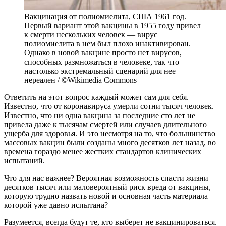
Вакцинация от полиомиелита, США 1961 год.
Первый вариант этой вакцины в 1955 году привел
к смерти нескольких человек — вирус
полиомиелита в нем был плохо инактивирован.
Однако в новой вакцине просто нет вирусов,
способных размножаться в человеке, так что
настолько экстремальный сценарий для нее
нереален / ©Wikimedia Commons
Ответить на этот вопрос каждый может сам для себя.
Известно, что от коронавируса умерли сотни тысяч человек.
Известно, что ни одна вакцина за последние сто лет не
привела даже к тысячам смертей или случаев длительного
ущерба для здоровья. И это несмотря на то, что большинство
массовых вакцин были созданы много десятков лет назад, во
времена гораздо менее жестких стандартов клинических
испытаний.
Что для нас важнее? Вероятная возможность спасти жизни
десятков тысяч или маловероятный риск вреда от вакцины,
которую трудно назвать новой и основная часть материала
которой уже давно испытана?
Разумеется, всегда будут те, кто выберет не вакцинироваться.