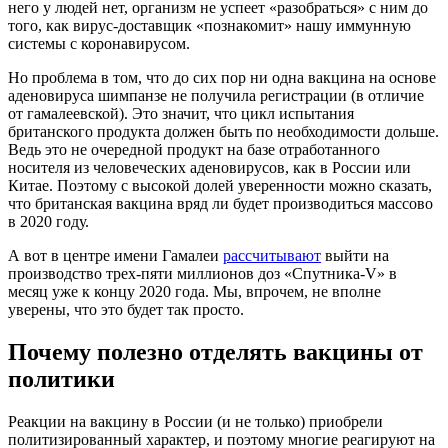
него у людей нет, организм не успеет «разобраться» с ним до
того, как вирус-доставщик «познакомит» нашу иммунную
системы с коронавирусом.
Но проблема в том, что до сих пор ни одна вакцина на основе
аденовируса шимпанзе не получила регистрации (в отличие
от гамалеевской). Это значит, что цикл испытания
британского продукта должен быть по необходимости дольше.
Ведь это не очередной продукт на базе отработанного
носителя из человеческих аденовирусов, как в России или
Китае. Поэтому с высокой долей уверенности можно сказать,
что британская вакцина вряд ли будет производиться массово
в 2020 году.
А вот в центре имени Гамалеи
рассчитывают
выйти на
производство трех-пяти миллионов доз «Спутника-V» в
месяц уже к концу 2020 года. Мы, впрочем, не вполне
уверены, что это будет так просто.
Почему полезно отделять вакцины от
политики
Реакции на вакцину в России (и не только) приобрели
политизированный характер, и поэтому многие реагируют на