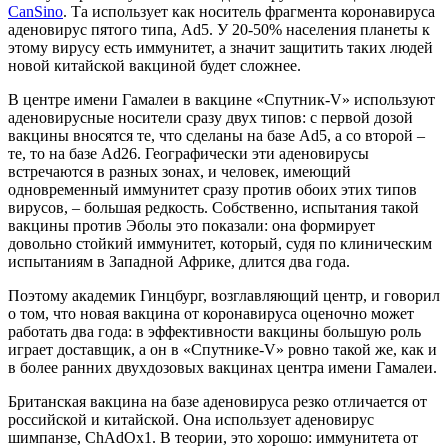
CanSino
. Та использует как носитель фрагмента коронавируса
аденовирус пятого типа, Ad5. У 20-50% населения планеты к
этому вирусу есть иммунитет, а значит защитить таких людей
новой китайской вакциной будет сложнее.
В центре имени Гамалеи в вакцине «Спутник-V» используют
аденовирусные носители сразу двух типов: с первой дозой
вакцины вносятся те, что сделаны на базе Ad5, а со второй –
те, то на базе Ad26. Географически эти аденовирусы
встречаются в разных зонах, и человек, имеющий
одновременный иммунитет сразу против обоих этих типов
вирусов, – большая редкость. Собственно, испытания такой
вакцины против Эболы это показали: она формирует
довольно стойкий иммунитет, который, судя по клиническим
испытаниям в Западной Африке, длится два года.
Поэтому академик Гинцбург, возглавляющий центр, и говорил
о том, что новая вакцина от коронавируса оценочно может
работать два года: в эффективности вакцины большую роль
играет доставщик, а он в «Спутнике-V» ровно такой же, как и
в более ранних двухдозовых вакцинах центра имени Гамалеи.
Британская вакцина на базе аденовируса резко отличается от
российской и китайской. Она использует аденовирус
шимпанзе, ChAdOx1. В теории, это хорошо: иммунитета от