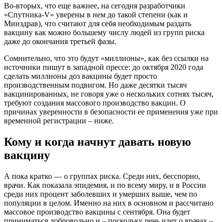
Во-вторых, что еще важнее, на сегодня разработчики
«Спутника-V» уверены в нем до такой степени (как и
Минздрав), что считают для себя необходимым раздать
вакцину как можно большему числу людей из групп риска
даже до окончания третьей фазы.
Сомнительно, что это будут «миллионы», как без ссылки на
источники пишут в западной прессе: до октября 2020 года
сделать миллионы доз вакцины будет просто
производственным подвигом. Но даже десятки тысяч
вакцинированных, не говоря уже о нескольких сотнях тысяч,
требуют создания массового производство вакцин. О
причинах уверенности в безопасности ее применения уже при
временной регистрации – ниже.
Кому и когда начнут давать новую
вакцину
А пока кратко — о группах риска. Среди них, бесспорно,
врачи. Как показала эпидемия, и по всему миру, и в России
среди них процент заболевших и умерших выше, чем по
популяции в целом. Именно на них в основном и рассчитано
массовое производство вакцины с сентября. Она будет
приниматься добровольно и – поскольку речь идет о врачах –