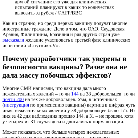
другой ситуации: его уже для клинических
испытаний планируют в каких-то количествах
вывозить за рубеж / ©AFP/BBC
Как ни странно, но среди первых вакцину получат многие
иностранные граждане. Дело в том, что ОАЭ, Саудовская
Аравия, Филиппины, Бразилия и ряд других стран уже
высказали
желание участвовать в третьей фазе клинических
испытаний «Спутника-V».
Почему разработчики так уверены в
безопасности вакцины? Разве она не
дала массу побочных эффектов?
Многие СМИ написали, что вакцина дала много
нежелательных явлений – то ли
144
на 38 добровольцев, то ли
почти 200
на тех же добровольцев. Увы, в источниках
(
инструкция
по применению вакцины) картина в цифрах чуть
иная: нежелательных явлений у 38 добровольцев было 175. Из
них за 42 дня наблюдения прошло 144, а 31 – не прошли, хотя
у четырех из 31 случая дела и двигались к нормализации.
Может показаться, что больше четырех нежелательных
явлений на одного вакцинированного – это много.