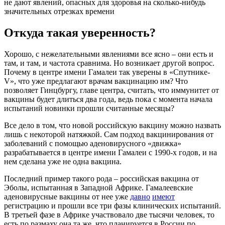
не дают явлений, опасных для здоровья на сколько-нибудь
значительных отрезках времени
Откуда такая уверенность?
Хорошо, с нежелательными явлениями все ясно – они есть и
там, и там, и частота сравнима. Но возникает другой вопрос.
Почему в центре имени Гамалеи так уверены в «Спутнике-
V», что уже предлагают врачам вакцинацию им? Что
позволяет Гинцбургу, главе центра, считать, что иммунитет от
вакцины будет длиться два года, ведь пока с момента начала
испытаний новинки прошли считанные месяцы?
Все дело в том, что новой российскую вакцину можно назвать
лишь с некоторой натяжкой. Сам подход вакцинирования от
заболеваний с помощью аденовирусного «движка»
разрабатывается в центре имени Гамалеи с 1990-х годов, и на
нем сделана уже не одна вакцина.
Последний пример такого рода – российская вакцина от
Эболы, испытанная в Западной Африке. Гамалеевские
аденовирусные вакцины от нее уже
давно
имеют
регистрацию и прошли все три фазы клинических испытаний.
В третьей фазе в Африке участвовало две тысячи человек, то
есть по размаху она та же, что планируется в России по