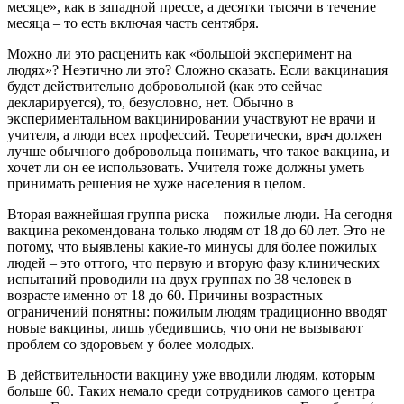
месяце», как в западной прессе, а десятки тысячи в течение
месяца – то есть включая часть сентября.
Можно ли это расценить как «большой эксперимент на
людях»? Неэтично ли это? Сложно сказать. Если вакцинация
будет действительно добровольной (как это сейчас
декларируется), то, безусловно, нет. Обычно в
экспериментальном вакцинировании участвуют не врачи и
учителя, а люди всех профессий. Теоретически, врач должен
лучше обычного добровольца понимать, что такое вакцина, и
хочет ли он ее использовать. Учителя тоже должны уметь
принимать решения не хуже населения в целом.
Вторая важнейшая группа риска – пожилые люди. На сегодня
вакцина рекомендована только людям от 18 до 60 лет. Это не
потому, что выявлены какие-то минусы для более пожилых
людей – это оттого, что первую и вторую фазу клинических
испытаний проводили на двух группах по 38 человек в
возрасте именно от 18 до 60. Причины возрастных
ограничений понятны: пожилым людям традиционно вводят
новые вакцины, лишь убедившись, что они не вызывают
проблем со здоровьем у более молодых.
В действительности вакцину уже вводили людям, которым
больше 60. Таких немало среди сотрудников самого центра