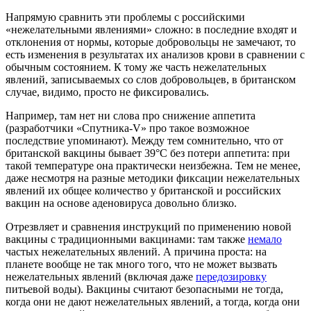
Напрямую сравнить эти проблемы с российскими
«нежелательными явлениями» сложно: в последние входят и
отклонения от нормы, которые добровольцы не замечают, то
есть изменения в результатах их анализов крови в сравнении с
обычным состоянием. К тому же часть нежелательных
явлений, записываемых со слов добровольцев, в британском
случае, видимо, просто не фиксировались.
Например, там нет ни слова про снижение аппетита
(разработчики «Спутника-V» про такое возможное
последствие упоминают). Между тем сомнительно, что от
британской вакцины бывает 39°C без потери аппетита: при
такой температуре она практически неизбежна. Тем не менее,
даже несмотря на разные методики фиксации нежелательных
явлений их общее количество у британской и российских
вакцин на основе аденовируса довольно близко.
Отрезвляет и сравнения инструкций по применению новой
вакцины с традиционными вакцинами: там также
немало
частых нежелательных явлений. А причина проста: на
планете вообще не так много того, что не может вызвать
нежелательных явлений (включая даже
передозировку
питьевой воды). Вакцины считают безопасными не тогда,
когда они не дают нежелательных явлений, а тогда, когда они