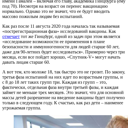
имени Гамалеи – включая его главу, академика Гинцбурга (ему
под 70). Несмотря на возраст он перенес вакцинацию
нормально. Однако это не значит, что ее будут вводить
массово пожилым людям без испытаний.
Как раз после 11 августа 2020 года началась так называемая
«пострегистрационная фаза» исследований вакцины. Как
отмечает
тот же Гинцбург, одной из задач при этом является
«исследование возможности ее применения в плане
безопасности и иммунногенности для людей старше 60 лет,
даже для 90-летних будет исследоваться». Примерно через три
месяца, если все пойдет хорошо, «Спутник-V» могут начать
давать лицам старше 60.
А вот тем, кто моложе 18, так быстро это не грозит. По закону,
третья фаза испытаний на них идет по возрастным группы, и
с 8 до 18 лет таких групп три. Каждая из групп – это,
фактически, отдельная фаза внутри третьей фазы, и каждая
займет не меньше трех месяцев. Это значит, что для основной
массы детей разрешение на введение вакцины будет получено
только в следующем году. К счастью, как раз дети – наименее
угрожаемая группа.