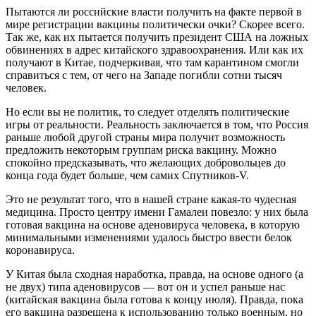
Пытаются ли российские власти получить на факте первой в
мире регистрации вакцины политически очки? Скорее всего.
Так же, как их пытается получить президент США на ложных
обвинениях в адрес китайского здравоохранения. Или как их
получают в Китае, подчеркивая, что там карантином смогли
справиться с тем, от чего на Западе погибли сотни тысяч
человек.
Но если вы не политик, то следует отделять политические
игры от реальности. Реальность заключается в том, что Россия
раньше любой другой страны мира получит возможность
предложить некоторым группам риска вакцину. Можно
спокойно предсказывать, что желающих добровольцев до
конца года будет больше, чем самих Спутников-V.
Это не результат того, что в нашей стране какая-то чудесная
медицина. Просто центру имени Гамалеи повезло: у них была
готовая вакцина на основе аденовируса человека, в которую
минимальными изменениями удалось быстро ввести белок
коронавируса.
У Китая была сходная наработка, правда, на основе одного (а
не двух) типа аденовирусов — вот он и успел раньше нас
(китайская вакцина была готова к концу июля). Правда, пока
его вакцина разрешена к использованию только военным, но