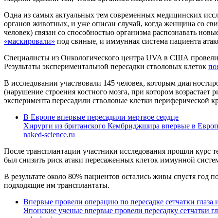
Одна из самых актуальных тем современных медицинских иссле
органов животных, и уже описан случай, когда женщина со св
человек) связан со способностью организма распознавать новые
«маскировали»
под свиные, и иммунная система пациента атак
Специалисты из Онкологического центра UVA в США провели к
Результаты экспериментальной пересадки стволовых клеток
по
В исследовании участвовали 145 человек, которым диагности
(нарушение строения костного мозга, при котором возрастает р
эксперимента пересадили стволовые клетки периферической кр
В Европе впервые пересадили мертвое сердце
Хирурги из британского Кембриджшира впервые в Европе 
naked-science.ru
После трансплантации участники исследования прошли курс т
был снизить риск атаки пересаженных клеток иммунной систе
В результате около 80% пациентов остались живы спустя год п
подходящие им трансплантаты.
Впервые провели операцию по пересадке сетчатки глаза 
Японские ученые впервые провели пересадку сетчатки гл