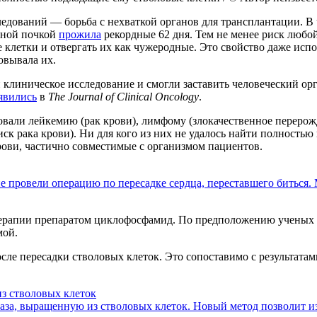
дований — борьба с нехваткой органов для трансплантации. В 
иной почкой
прожила
рекордные 62 дня. Тем не менее риск любой
 клетки и отвергать их как чужеродные. Это свойство даже испо
овывала их.
линическое исследование и смогли заставить человеческий орг
явились
в
The Journal of Clinical Oncology
.
ровали лейкемию (рак крови), лимфому (злокачественное перер
иск рака крови). Ни для кого из них не удалось найти полностью
ови, частично совместимые с организмом пациентов.
провели операцию по пересадке сердца, переставшего биться. 
ерапии препаратом циклофосфамид. По предположению ученых и
мой.
осле пересадки стволовых клеток. Это сопоставимо с результат
из стволовых клеток
аза, выращенную из стволовых клеток. Новый метод позволит из