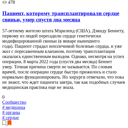
478
Пациент, которому трансплантировали сердце
свиньи, умер спустя два месяца
57-летнему жителю штата Мэриленд (США), Дэвиду Беннету,
первому из людей пересадили сердце генетически
модифицированной свиньи (в январе нынешнего
года). Пациент страдал неизлечимой болезнью сердца, и уже
жил с пересаженным клапаном, поэтому трансплантация
оказалась единственным выходом. Однако, несмотря на успех
операции, 8 марта 2022 года (спустя два месяца) Беннет
умер. Точная причина смерти не называется. По словам
врачей, после операции сердце быстро прижилось и стало
нормально функционировать. Но хирурги отмечали, что пока
не знают, что ждет пациента завтра, так как подобных случаев
медицинская практика еще не знала.
0
Сообщество
# медицина
# органы
# сердце