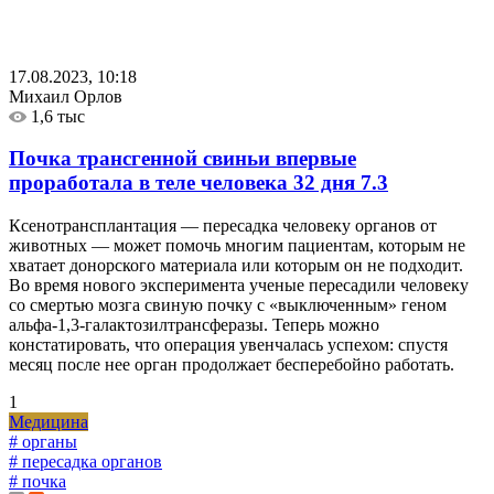
17.08.2023, 10:18
Михаил Орлов
1,6 тыс
Почка трансгенной свиньи впервые
проработала в теле человека 32 дня
7.3
Ксенотрансплантация — пересадка человеку органов от
животных — может помочь многим пациентам, которым не
хватает донорского материала или которым он не подходит.
Во время нового эксперимента ученые пересадили человеку
со смертью мозга свиную почку с «выключенным» геном
альфа-1,3-галактозилтрансферазы. Теперь можно
констатировать, что операция увенчалась успехом: спустя
месяц после нее орган продолжает бесперебойно работать.
1
Медицина
# органы
# пересадка органов
# почка