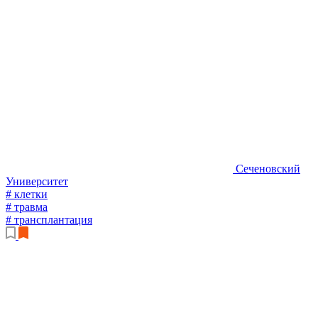
Сеченовский
Университет
# клетки
# травма
# трансплантация