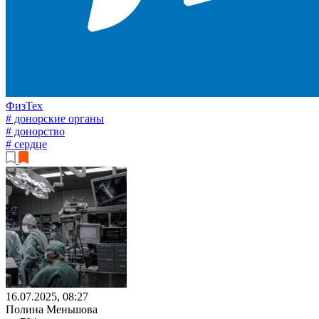
ФизТех
# донорские органы
# донорство
# сердце
16.07.2025, 08:27
Полина Меньшова