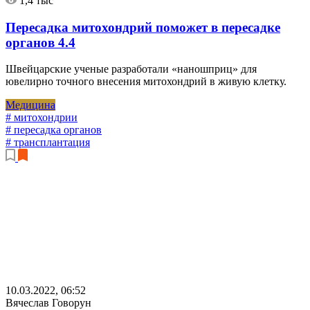
1,4 тыс
Пересадка митохондрий поможет в пересадке
органов
4.4
Швейцарские ученые разработали «наношприц» для
ювелирно точного внесения митохондрий в живую клетку.
Медицина
# митохондрии
# пересадка органов
# трансплантация
10.03.2022, 06:52
Вячеслав Говорун