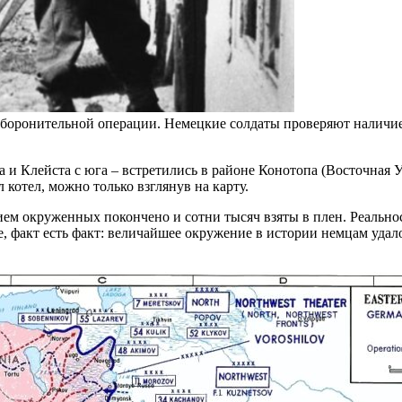
 оборонительной операции. Немецкие солдаты проверяют наличие
ера и Клейста с юга – встретились в районе Конотопа (Восточна
котел, можно только взглянув на карту.
нием окруженных покончено и сотни тысяч взяты в плен. Реально
е, факт есть факт: величайшее окружение в истории немцам удало