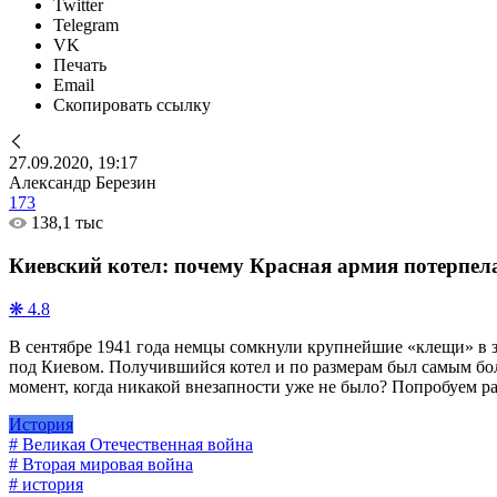
Twitter
Telegram
VK
Печать
Email
Скопировать ссылку
27.09.2020, 19:17
Александр Березин
173
138,1 тыс
Киевский котел: почему Красная армия потерпел
❋ 4.8
В сентябре 1941 года немцы сомкнули крупнейшие «клещи» в
под Киевом. Получившийся котел и по размерам был самым бол
момент, когда никакой внезапности уже не было? Попробуем ра
История
# Великая Отечественная война
# Вторая мировая война
# история