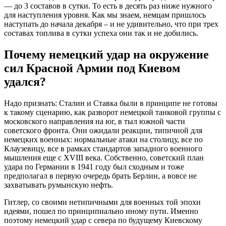
— до 3 составов в сутки. То есть в десять раз ниже нужного
для наступления уровня. Как мы знаем, немцам пришлось
наступать до начала декабря – и не удивительно, что при трех
составах топлива в сутки успеха они так и не добились.
Почему немецкий удар на окружение
сил Красной Армии под Киевом
удался?
Надо признать: Сталин и Ставка были в принципе не готовы
к такому сценарию, как разворот немецкой танковой группы с
московского направления на юг, в тыл южной части
советского фронта. Они ожидали реакции, типичной для
немецких военных: нормальные атаки на столицу, все по
Клаузевицу, все в рамках стандартов западного военного
мышления еще с XVIII века. Собственно, советский план
удара по Германии в 1941 году был сходным и тоже
предполагал в первую очередь брать Берлин, а вовсе не
захватывать румынскую нефть.
Гитлер, со своими нетипичными для военных той эпохи
идеями, пошел по принципиально иному пути. Именно
поэтому немецкий удар с севера по будущему Киевскому