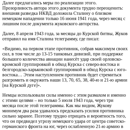
Далее предлагались меры по реализации этого.
Прозорливость автора этого документа трудно переоценить:
внешняя разведка НКВД доложила Сталину о близком
немецком нападении только 16 июня 1941 года, через месяц с
лишним после документа жуковского авторства.
Далее, 8 апреля 1943 года, за месяцы до Курской битвы, Жуков
отправил на имя Сталина телеграмму, где писал:
«Видимо, на первом этапе противник, собрав максимум своих
сил, в том числе до 13-15 танковых дивизий, при поддержке
большого количества авиации нанесёт удар своей орловско-
кромской группировкой в обход Курска с северо-востока и
белгородско-харьковской группировкой в обход Курска с юго-
востока… Этим наступлением противник будет стремиться
разгромить и окружить наши 13, 70, 65, 38, 40-ю и 21-ю армии
[на Курской дуге]».
Немцы использовали силы именно с этим размахом и именно
с этими целями – но только 5 июля 1943 года, через три
месяца после этой телеграммы. Как мы видим, Жукову
минимум два раза удавалось предсказать усилия противника
сильно заранее. Поэтому трудно отрицать и вероятность того,
что он предвидел угрозу немецкого удара от центра советско-
германского фронта на юг, через ослабленную 21-ю армию в