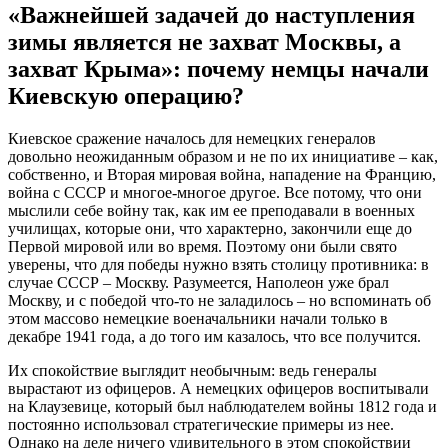
«Важнейшей задачей до наступления
зимы является не захват Москвы, а
захват Крыма»: почему немцы начали
Киевскую операцию?
Киевское сражение началось для немецких генералов
довольно неожиданным образом и не по их инициативе – как,
собственно, и Вторая мировая война, нападение на Францию,
война с СССР и многое-многое другое. Все потому, что они
мыслили себе войну так, как им ее преподавали в военных
училищах, которые они, что характерно, закончили еще до
Первой мировой или во время. Поэтому они были свято
уверены, что для победы нужно взять столицу противника: в
случае СССР – Москву. Разумеется, Наполеон уже брал
Москву, и с победой что-то не заладилось – но вспоминать об
этом массово немецкие военачальники начали только в
декабре 1941 года, а до того им казалось, что все получится.
Их спокойствие выглядит необычным: ведь генералы
вырастают из офицеров. А немецких офицеров воспитывали
на Клаузевице, который был наблюдателем войны 1812 года и
постоянно использовал стратегические примеры из нее.
Однако на деле ничего удивительного в этом спокойствии