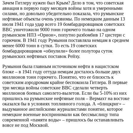
Зачем Гитлеру нужен был Крым? Дело в том, что советская
авиация в первую пару месяцев войны хотя и умеренными
силами, но довольно убедительно показала, что румынские
нефтяные объекты очень уязвимы. По немецким данным 13
июля 1941 года удар всего 19 бомбардировщиков советских
ВВС уничтожили 9000 тонн горючего только на одном
румынском НПЗ «Орион», попутно разбомбив 17 цистерн с
горючим. В 1941 году Румыния поставляла немцам в среднем
менее 6000 тонн в сутки. То есть 19 советских
бомбардировщиков «обнулили» более полутора суток
румынских нефтяных поставок Рейху.
Румыния была главным источником нефти в нацистском
блоке – в 1941 году оттуда немцам досталось больше двух
миллионов тонн горючего. Понятно, что ее близость к
советским аэродромам крайне беспокоила Гитлера. В первые
три месяца войны советские ВВС сделали четверть
миллионов боевых самолето-вылетов. Если бы 5-10% из них
пришлись на румынские нефтяные поля – Вермахт на востоке
оказался бы в условиях топливного голода. А «блицкриг» –
выдуманное английскими журналистами понятие, которое
немецкие военные воспринимали как бессмыслицу типа
современной «памяти воды» – пришлось бы останавливать
вовсе не под Москвой.