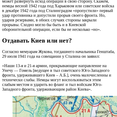
может развернуть исход операции в свою сторону. Скажем,
немцы весной 1942 года под Харьковом или советские войска
в декабре 1942 года под Сталинградом «пропустили» первый
удар противника и допустили прорыв своего фронта. Но,
ударив резервами, в обоих случаях стороны закрыли
прорывы. Сходно могло бы быть и в Киевской
оборонительной операции, если бы не несколько «но».
Отдавать Киев или нет?
Согласно мемуарам Жукова, тогдашнего начальника Генштаба,
29 июля 1941 года на совещании у Сталина он заявил:
«Наши 13-я и 21-я армии, прикрывающие направление на
Унечу — Гомель [ведущее в тыл советского Юго-Западного
фронта, удерживавшего Киев – А.Б.], очень малочисленны и
технически слабы. Немцы могут воспользоваться этим
слабым местом и ударить во фланг и тыл войскам Юго-
Западного фронта, удерживающим район Киева».