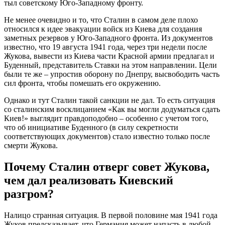
тыл советскому Юго-Западному фронту.
Не менее очевидно и то, что Сталин в самом деле плохо
относился к идее эвакуации войск из Киева для создания
заметных резервов у Юго-Западного фронта. Из документов
известно, что 19 августа 1941 года, через три недели после
Жукова, вывести из Киева части Красной армии предлагал и
Буденный, представитель Ставки на этом направлении. Цели
были те же – упростив оборону по Днепру, высвободить часть
сил фронта, чтобы помешать его окружению.
Однако и тут Сталин такой санкции не дал. То есть ситуация
со сталинским восклицанием «Как вы могли додуматься сдать
Киев!» выглядит правдоподобно – особенно с учетом того,
что об инициативе Буденного (в силу секретности
соответствующих документов) стало известно только после
смерти Жукова.
Почему Сталин отверг совет Жукова,
чем дал реализовать Киевский
разгром?
Налицо странная ситуация. В первой половине мая 1941 года
Жуков предсказывает, что Германия может напасть в любой