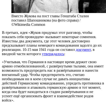
Вместо Жукова на пост главы Генштаба Сталин
поставил Шапошникова (на фото справа) /
©Wikimedia Common
В-третьих, идея «Жуков придумал этот разговор, чтобы
показать себя провидцем» вызывает некоторые сомнения.
Известны два документа, где этот человек достоверно
предсказывает планы немецкого командования задолго до их
реализации. 10-15 мая 1941 года он составил
документ
, в
вводной части которого
утверждалось
:
«Учитывая, что Германия в настоящее время держит свою
армию отмобилизованной, с развёрнутыми тылами, она имеет
возможность предупредить нас в развёртывании и нанести
внезапный удар. Чтобы предотвратить это, считаю
необходимым ни в коем случае не давать инициативы
действий Германскому командованию, упредить противника в
развёртывании и атаковать германскую армию в тот момент,
когда она будет находиться в стадии развёртывания и не
успеет ещё организовать фронт и взаимодействие родов
войск».