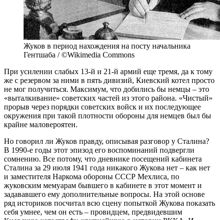
Жуков в период нахождения на посту начальника
Гентшаба / ©Wikimedia Commons
При усилении слабых 13-й и 21-й армий еще тремя, да к тому
же с резервом за ними в пять дивизий, Киевский котел просто
не мог получиться. Максимум, что добились бы немцы – это
«выталкивание» советских частей из этого района. «Чистый»
прорыв через порядки советских войск и их последующее
окружения при такой плотности обороны для немцев был бы
крайне маловероятен.
Но говорил ли Жуков правду, описывая разговор у Сталина?
В 1990-е годы этот эпизод его воспоминаний подвергли
сомнению. Все потому, что дневнике посещений кабинета
Сталина за 29 июля 1941 года никакого Жукова нет – как нет
и заместителя Наркома обороны СССР Мехлиса, по
жуковским мемуарам бывшего в кабинете в этот момент и
задававшего ему дополнительные вопросы. На этой основе
ряд историков посчитал всю сцену попыткой Жукова показать
себя умнее, чем он есть – провидцем, предвидевшим