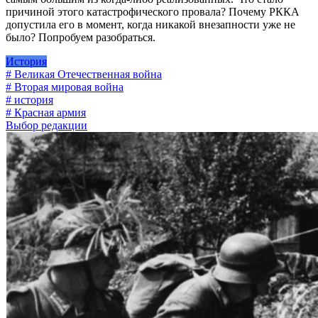
причиной этого катастрофического провала? Почему РККА
допустила его в момент, когда никакой внезапности уже не
было? Попробуем разобраться.
История
# Великая Отечественная война
# Вторая мировая война
# история
# Красная армия
Выбор редакции