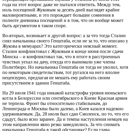
года на этот вопрос даже не пытался ответить. Между тем,
ноль посещений Жуковым за десять дней выглядят крайне
маловероятными, и это порождает большие сомнения в
полноте дневника посещений и в том, что он вообще может
быть аргументом в таком споре.
Во-вторых, возникает и другой вопрос: а за что тогда Сталин
снял начальника своего Генштаба, если не за то, что описано у
Жукова в мемуарах? Это категорически неясный момент.
Сталин конфликтовал с Жуковым в конце июня после сдачи
Минска – и конфликтовал так, что в итоге в расстроенных
чувствах уехал на дачу, откуда его вынимали уже члены
Политбюро. Но начальника Генштаба он тогда не уволил, хотя
по некоторым свидетельствам, тот ругался на него вполне
нецензурно, предлагая не мешать ему работать своим
присутствием в здании Генштаба.
На 29 июля 1941 года никакой катастрофы уровня июньского
котла в Белоруссии или сентябрьского в Киеве Красная армия
не терпела. Фронт бы относительно стабильным, до
Ленинграда и Москвы было далеко, а Киев казался надежно
удерживаемым. Да, 28 июля был сдан Смоленск, но то, что его
сдадут, было ясно заранее. Да и темпы наступления немцев на
этом направлении явно резко замедлились. За что снимать
начальника Генштаба в такой обстановке? Если глава