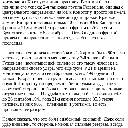
котлу застал Красную армию врасплох. В этом и была
причина его успеха: 2-я танковая группа Гудериана, бившая с
центрального направления на юг, к Конотопу, просто не имела
на своем пути достаточно сильной группировки Красной
армии. Ей противостояла только 40-я армия Юго-Западного
фронта и 21-я армия Центрального фронта (с 26 августа —
Брянского фронта, с 6 сентября — Юго-Западного фронта) –
причем на направлении главного удара была только
последняя.
На конец августа-начало сентября в 21-й армии было 80 тысяч
человек, то есть заметно меньше, чем у 2-й танковой группы
Гудериана, насчитывавшей сильно за сто тысяч человек на
направлении своего удара. Что еще хуже, у 21-й армии на
конце августа-начало сентября было всего 499 орудий и 8
танков. Вторая танковая группа имела сотни танков и тысячи
орудий. Попросту говоря, немцы били кулаком туда, где у
советской стороны не была выставлена даже ладонь – только
отдельные пальцы. И судьба этих пальцев была незавидной:
до 26 сентября 1941 года 21-я армия потеряла 35,5 тысяч
человек, из них 90% – пленными и убитыми. То есть
произошел ее разгром.
Нельзя сказать, что это был неизбежный сценарий. Даже если
удар внезапен, то сторона, имеющая сильные резервы, всегда