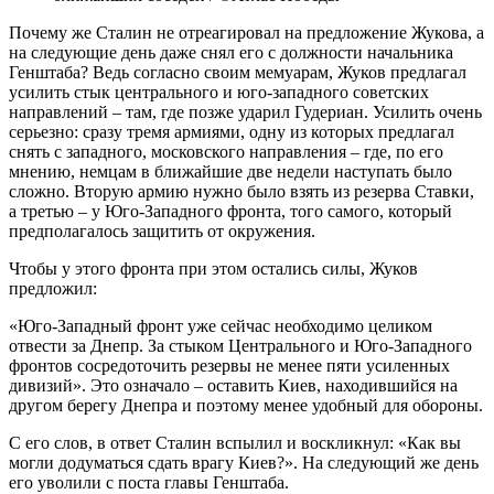
Почему же Сталин не отреагировал на предложение Жукова, а
на следующие день даже снял его с должности начальника
Генштаба? Ведь согласно своим мемуарам, Жуков предлагал
усилить стык центрального и юго-западного советских
направлений – там, где позже ударил Гудериан. Усилить очень
серьезно: сразу тремя армиями, одну из которых предлагал
снять с западного, московского направления – где, по его
мнению, немцам в ближайшие две недели наступать было
сложно. Вторую армию нужно было взять из резерва Ставки,
а третью – у Юго-Западного фронта, того самого, который
предполагалось защитить от окружения.
Чтобы у этого фронта при этом остались силы, Жуков
предложил:
«Юго-Западный фронт уже сейчас необходимо целиком
отвести за Днепр. За стыком Центрального и Юго-Западного
фронтов сосредоточить резервы не менее пяти усиленных
дивизий». Это означало – оставить Киев, находившийся на
другом берегу Днепра и поэтому менее удобный для обороны.
С его слов, в ответ Сталин вспылил и воскликнул: «Как вы
могли додуматься сдать врагу Киев?». На следующий же день
его уволили с поста главы Генштаба.