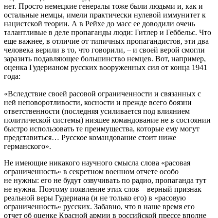
нет. Просто немецкие генералы тоже были людьми и, как и
остальные немцы, имели практически нулевой иммунитет к
нацистской теории. А в Рейхе до масс ее доводили очень
талантливые в деле пропаганды люди: Гитлер и Геббельс. Что
еще важнее, в отличие от типичных пропагандистов, эти два
человека верили в то, что говорили, – и своей верой смогли
заразить подавляющее большинство немцев. Вот, например,
оценка Гудерианом русских вооруженных сил от конца 1941
года:
«Вследствие своей расовой ограниченности и связанных с
ней неповоротливости, косности и прежде всего боязни
ответственности (последняя усиливается под влиянием
политической системы) низшее командование не в состоянии
быстро использовать те преимущества, которые ему могут
представиться… Русское командование стоит ниже
германского».
Не имеющие никакого научного смысла слова «расовая
ограниченность» в секретном военном отчете особо
не нужны: его не будут озвучивать по радио, пропаганда тут
не нужна. Поэтому появление этих слов – верный признак
реальной веры Гудериана (и не только его) в «расовую
ограниченность» русских. Забавно, что в наше время его
отчет об оценке Красной армии в российской прессе вполне