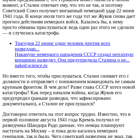
момент, а Сталин отвечает ему, что это не так, и поэтому
Советский Союз получает внезапный немецкий удар 22 июня
1941 года. В конце июля того же года тот же Жуков снова дает
прогноз действиям немецких войск. Казалось бы, к нему
просто обязаны прислушаться: ведь один раз этого не сделали
— и случилась катастрофа.
Трагедия 22 июня: один человек против всех
разведдан...
Накануне немецкого нападения СССР создал неплохую
внешнюю разведку. Она предупредила Сталина о не...
naked-science.ru
Но вместо того, чтобы прислушаться, Сталин снимает его с
должности и отправляет с понижением командовать не самым
крупным фронтом. В чем дело? Разве глава СССР хотел новой
катастрофы? Как перед началом войны, когда Жуков его
предупредил (раньше разведки, что зафиксировано
документально), а Сталин не прислушался?
Достоверно ответить на этот вопрос трудно. Известно, что в
первой половине августа 1941 года Кремль получил от
разведчика Шандора Радо данные, что немцы планируют
наступать на Москву – и пока дело касалось немецких
генералов, так и было. Чего советский разведчик не знал, так