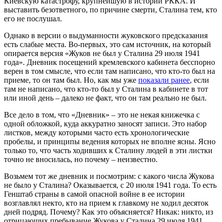
Киевскую катастрофу, крупнейшую в истории РККА. И
выставить безответного, по причине смерти, Сталина тем, кто
его не послушал.
Однако в версии о выдуманности жуковского предсказания
есть слабые места. Во-первых, это сам источник, на который
опирается версия «Жуков не был у Сталина 29 июля 1941
года». Дневник посещений кремлевского кабинета бесспорно
верен в том смысле, что если там написано, что кто-то был на
приеме, то он там был. Но, как мы уже
показали ранее
, если
там не написано, что кто-то был у Сталина в кабинете в тот
или иной день – далеко не факт, что он там реально не был.
Все дело в том, что «Дневник» – это не некая книжечка с
одной обложкой, куда аккуратно заносят записи. Это набор
листков, между которыми часто есть хронологические
пробелы, и принципы ведения которых не вполне ясны. Ясно
только то, что часть ходивших к Сталину людей в эти листки
точно не вносилась, но почему – неизвестно.
Возьмем тот же дневник и посмотрим: с какого числа Жукова
не было у Сталина? Оказывается, с 20 июля 1941 года. То есть
Генштаб страны в самой опасной войне в ее истории
возглавлял некто, кто на прием к главкому не ходил десяток
дней подряд. Почему? Как это объясняется? Никак: никто, из
отрицающих пребывание Жукова у Сталина 29 июля 1941