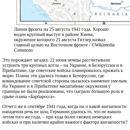
Линия фронта на 25 августа 1941 года. Хорошо
виден крупный выступ в районе Киева,
окружение которого 21 августа Гитлер назвал
главной целью на Восточном фронте / ©Wikimedia
Commons
Это порождает загадку. 22 июня немцы рассчитывали
устроить три крупных котла – на Украине, в Белоруссии и в
Прибалтике, где советские войска планировалось прижать к
морю. Планы эти удались только в Белоруссии, где
командование советской стороны оказалось наименее умелым.
На Украине и в Прибалтике масштабные окружения у
границы не были реализованы, что сыграло большую роль в
срыве плана «Барбаросса».
Отчего же в сентябре 1941 года, когда ни о какой внезапности
нападения речь не шла, Германии удалось то, что не вышло
летом того же года, – при куда более свежих немецких
войсках и при наличии крайне важного фактора внезапности?