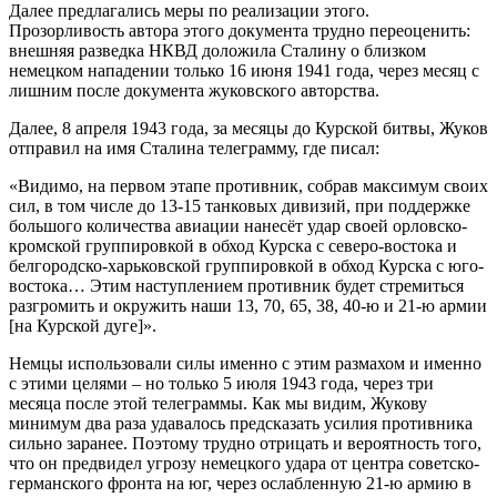
Далее предлагались меры по реализации этого.
Прозорливость автора этого документа трудно переоценить:
внешняя разведка НКВД доложила Сталину о близком
немецком нападении только 16 июня 1941 года, через месяц с
лишним после документа жуковского авторства.
Далее, 8 апреля 1943 года, за месяцы до Курской битвы, Жуков
отправил на имя Сталина телеграмму, где писал:
«Видимо, на первом этапе противник, собрав максимум своих
сил, в том числе до 13-15 танковых дивизий, при поддержке
большого количества авиации нанесёт удар своей орловско-
кромской группировкой в обход Курска с северо-востока и
белгородско-харьковской группировкой в обход Курска с юго-
востока… Этим наступлением противник будет стремиться
разгромить и окружить наши 13, 70, 65, 38, 40-ю и 21-ю армии
[на Курской дуге]».
Немцы использовали силы именно с этим размахом и именно
с этими целями – но только 5 июля 1943 года, через три
месяца после этой телеграммы. Как мы видим, Жукову
минимум два раза удавалось предсказать усилия противника
сильно заранее. Поэтому трудно отрицать и вероятность того,
что он предвидел угрозу немецкого удара от центра советско-
германского фронта на юг, через ослабленную 21-ю армию в