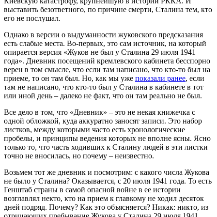
Киевскую катастрофу, крупнейшую в истории РККА. И
выставить безответного, по причине смерти, Сталина тем, кто
его не послушал.
Однако в версии о выдуманности жуковского предсказания
есть слабые места. Во-первых, это сам источник, на который
опирается версия «Жуков не был у Сталина 29 июля 1941
года». Дневник посещений кремлевского кабинета бесспорно
верен в том смысле, что если там написано, что кто-то был на
приеме, то он там был. Но, как мы уже
показали ранее
, если
там не написано, что кто-то был у Сталина в кабинете в тот
или иной день – далеко не факт, что он там реально не был.
Все дело в том, что «Дневник» – это не некая книжечка с
одной обложкой, куда аккуратно заносят записи. Это набор
листков, между которыми часто есть хронологические
пробелы, и принципы ведения которых не вполне ясны. Ясно
только то, что часть ходивших к Сталину людей в эти листки
точно не вносилась, но почему – неизвестно.
Возьмем тот же дневник и посмотрим: с какого числа Жукова
не было у Сталина? Оказывается, с 20 июля 1941 года. То есть
Генштаб страны в самой опасной войне в ее истории
возглавлял некто, кто на прием к главкому не ходил десяток
дней подряд. Почему? Как это объясняется? Никак: никто, из
отрицающих пребывание Жукова у Сталина 29 июля 1941