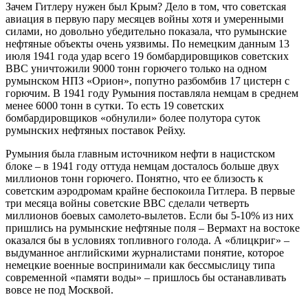
Зачем Гитлеру нужен был Крым? Дело в том, что советская
авиация в первую пару месяцев войны хотя и умеренными
силами, но довольно убедительно показала, что румынские
нефтяные объекты очень уязвимы. По немецким данным 13
июля 1941 года удар всего 19 бомбардировщиков советских
ВВС уничтожили 9000 тонн горючего только на одном
румынском НПЗ «Орион», попутно разбомбив 17 цистерн с
горючим. В 1941 году Румыния поставляла немцам в среднем
менее 6000 тонн в сутки. То есть 19 советских
бомбардировщиков «обнулили» более полутора суток
румынских нефтяных поставок Рейху.
Румыния была главным источником нефти в нацистском
блоке – в 1941 году оттуда немцам досталось больше двух
миллионов тонн горючего. Понятно, что ее близость к
советским аэродромам крайне беспокоила Гитлера. В первые
три месяца войны советские ВВС сделали четверть
миллионов боевых самолето-вылетов. Если бы 5-10% из них
пришлись на румынские нефтяные поля – Вермахт на востоке
оказался бы в условиях топливного голода. А «блицкриг» –
выдуманное английскими журналистами понятие, которое
немецкие военные воспринимали как бессмыслицу типа
современной «памяти воды» – пришлось бы останавливать
вовсе не под Москвой.