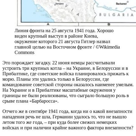
Линия фронта на 25 августа 1941 года. Хорошо
виден крупный выступ в районе Киева,
окружение которого 21 августа Гитлер назвал
главной целью на Восточном фронте / ©Wikimedia
Commons
Это порождает загадку. 22 июня немцы рассчитывали
устроить три крупных котла – на Украине, в Белоруссии и в
Прибалтике, где советские войска планировалось прижать к
морю. Планы эти удались только в Белоруссии, где
командование советской стороны оказалось наименее умелым.
На Украине и в Прибалтике масштабные окружения у
границы не были реализованы, что сыграло большую роль в
срыве плана «Барбаросса».
Отчего же в сентябре 1941 года, когда ни о какой внезапности
нападения речь не шла, Германии удалось то, что не вышло
летом того же года, – при куда более свежих немецких
войсках и при наличии крайне важного фактора внезапности?