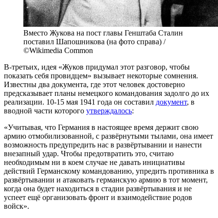
Вместо Жукова на пост главы Генштаба Сталин
поставил Шапошникова (на фото справа) /
©Wikimedia Common
В-третьих, идея «Жуков придумал этот разговор, чтобы
показать себя провидцем» вызывает некоторые сомнения.
Известны два документа, где этот человек достоверно
предсказывает планы немецкого командования задолго до их
реализации. 10-15 мая 1941 года он составил
документ
, в
вводной части которого
утверждалось
:
«Учитывая, что Германия в настоящее время держит свою
армию отмобилизованной, с развёрнутыми тылами, она имеет
возможность предупредить нас в развёртывании и нанести
внезапный удар. Чтобы предотвратить это, считаю
необходимым ни в коем случае не давать инициативы
действий Германскому командованию, упредить противника в
развёртывании и атаковать германскую армию в тот момент,
когда она будет находиться в стадии развёртывания и не
успеет ещё организовать фронт и взаимодействие родов
войск».