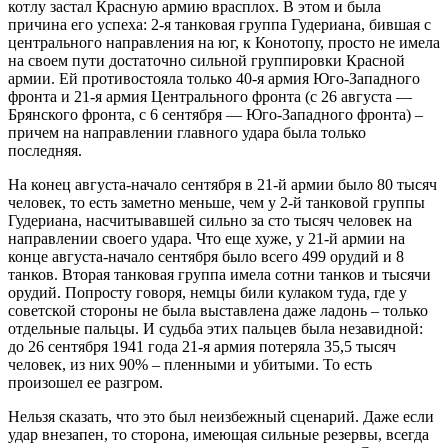
котлу застал Красную армию врасплох. В этом и была
причина его успеха: 2-я танковая группа Гудериана, бившая с
центрального направления на юг, к Конотопу, просто не имела
на своем пути достаточно сильной группировки Красной
армии. Ей противостояла только 40-я армия Юго-Западного
фронта и 21-я армия Центрального фронта (с 26 августа —
Брянского фронта, с 6 сентября — Юго-Западного фронта) –
причем на направлении главного удара была только
последняя.
На конец августа-начало сентября в 21-й армии было 80 тысяч
человек, то есть заметно меньше, чем у 2-й танковой группы
Гудериана, насчитывавшей сильно за сто тысяч человек на
направлении своего удара. Что еще хуже, у 21-й армии на
конце августа-начало сентября было всего 499 орудий и 8
танков. Вторая танковая группа имела сотни танков и тысячи
орудий. Попросту говоря, немцы били кулаком туда, где у
советской стороны не была выставлена даже ладонь – только
отдельные пальцы. И судьба этих пальцев была незавидной:
до 26 сентября 1941 года 21-я армия потеряла 35,5 тысяч
человек, из них 90% – пленными и убитыми. То есть
произошел ее разгром.
Нельзя сказать, что это был неизбежный сценарий. Даже если
удар внезапен, то сторона, имеющая сильные резервы, всегда