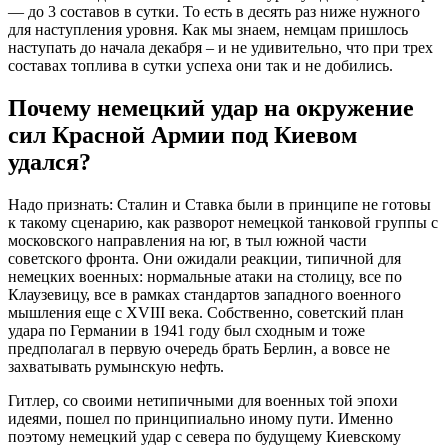
— до 3 составов в сутки. То есть в десять раз ниже нужного
для наступления уровня. Как мы знаем, немцам пришлось
наступать до начала декабря – и не удивительно, что при трех
составах топлива в сутки успеха они так и не добились.
Почему немецкий удар на окружение
сил Красной Армии под Киевом
удался?
Надо признать: Сталин и Ставка были в принципе не готовы
к такому сценарию, как разворот немецкой танковой группы с
московского направления на юг, в тыл южной части
советского фронта. Они ожидали реакции, типичной для
немецких военных: нормальные атаки на столицу, все по
Клаузевицу, все в рамках стандартов западного военного
мышления еще с XVIII века. Собственно, советский план
удара по Германии в 1941 году был сходным и тоже
предполагал в первую очередь брать Берлин, а вовсе не
захватывать румынскую нефть.
Гитлер, со своими нетипичными для военных той эпохи
идеями, пошел по принципиально иному пути. Именно
поэтому немецкий удар с севера по будущему Киевскому