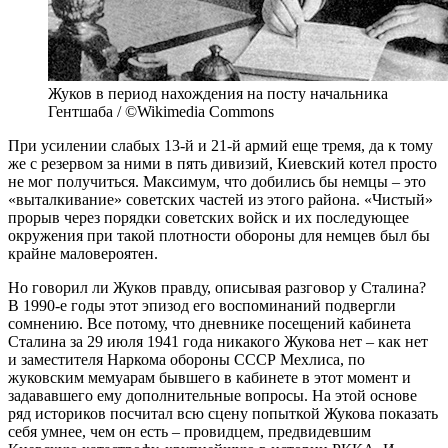
Жуков в период нахождения на посту начальника
Гентшаба / ©Wikimedia Commons
При усилении слабых 13-й и 21-й армий еще тремя, да к тому
же с резервом за ними в пять дивизий, Киевский котел просто
не мог получиться. Максимум, что добились бы немцы – это
«выталкивание» советских частей из этого района. «Чистый»
прорыв через порядки советских войск и их последующее
окружения при такой плотности обороны для немцев был бы
крайне маловероятен.
Но говорил ли Жуков правду, описывая разговор у Сталина?
В 1990-е годы этот эпизод его воспоминаний подвергли
сомнению. Все потому, что дневнике посещений кабинета
Сталина за 29 июля 1941 года никакого Жукова нет – как нет
и заместителя Наркома обороны СССР Мехлиса, по
жуковским мемуарам бывшего в кабинете в этот момент и
задававшего ему дополнительные вопросы. На этой основе
ряд историков посчитал всю сцену попыткой Жукова показать
себя умнее, чем он есть – провидцем, предвидевшим