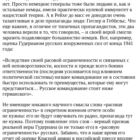
нет. Просто немецкие генералы тоже были людьми и, как и
остальные немцы, имели практически нулевой иммунитет к
нацистской теории. А в Рейхе до масс ее доводили очень
талантливые в деле пропаганды люди: Гитлер и Геббельс. Что
еще важнее, в отличие от типичных пропагандистов, эти два
человека верили в то, что говорили, – и своей верой смогли
заразить подавляющее большинство немцев. Вот, например,
оценка Гудерианом русских вооруженных сил от конца 1941
года:
«Вследствие своей расовой ограниченности и связанных с
ней неповоротливости, косности и прежде всего боязни
ответственности (последняя усиливается под влиянием
политической системы) низшее командование не в состоянии
быстро использовать те преимущества, которые ему могут
представиться… Русское командование стоит ниже
германского».
Не имеющие никакого научного смысла слова «расовая
ограниченность» в секретном военном отчете особо
не нужны: его не будут озвучивать по радио, пропаганда тут
не нужна. Поэтому появление этих слов – верный признак
реальной веры Гудериана (и не только его) в «расовую
ограниченность» русских. Забавно, что в наше время его
отчет об оценке Красной армии в российской прессе вполне