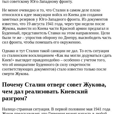
тыл советскому Юго-Западному фронту.
Не менее очевидно и то, что Сталин в самом деле плохо
относился к идее эвакуации войск из Киева для создания
заметных резервов у Юго-Западного фронта. Из документов
известно, что 19 августа 1941 года, через три недели после
Жукова, вывести из Киева части Красной армии предлагал и
Буденный, представитель Ставки на этом направлении. Цели
были те же – упростив оборону по Днепру, высвободить часть
сил фронта, чтобы помешать его окружению.
Однако и тут Сталин такой санкции не дал. То есть ситуация
со сталинским восклицанием «Как вы могли додуматься сдать
Киев!» выглядит правдоподобно – особенно с учетом того,
что об инициативе Буденного (в силу секретности
соответствующих документов) стало известно только после
смерти Жукова.
Почему Сталин отверг совет Жукова,
чем дал реализовать Киевский
разгром?
Налицо странная ситуация. В первой половине мая 1941 года
Жуков предсказывает, что Германия может напасть в любой