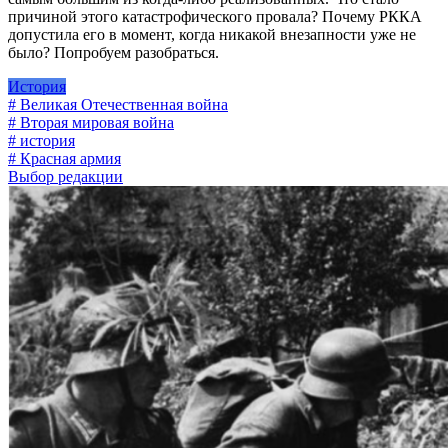
причиной этого катастрофического провала? Почему РККА
допустила его в момент, когда никакой внезапности уже не
было? Попробуем разобраться.
История
# Великая Отечественная война
# Вторая мировая война
# история
# Красная армия
Выбор редакции