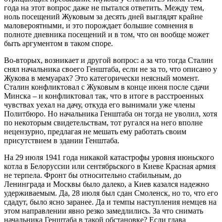
года на этот вопрос даже не пытался ответить. Между тем,
ноль посещений Жуковым за десять дней выглядят крайне
маловероятными, и это порождает большие сомнения в
полноте дневника посещений и в том, что он вообще может
быть аргументом в таком споре.
Во-вторых, возникает и другой вопрос: а за что тогда Сталин
снял начальника своего Генштаба, если не за то, что описано у
Жукова в мемуарах? Это категорически неясный момент.
Сталин конфликтовал с Жуковым в конце июня после сдачи
Минска – и конфликтовал так, что в итоге в расстроенных
чувствах уехал на дачу, откуда его вынимали уже члены
Политбюро. Но начальника Генштаба он тогда не уволил, хотя
по некоторым свидетельствам, тот ругался на него вполне
нецензурно, предлагая не мешать ему работать своим
присутствием в здании Генштаба.
На 29 июля 1941 года никакой катастрофы уровня июньского
котла в Белоруссии или сентябрьского в Киеве Красная армия
не терпела. Фронт бы относительно стабильным, до
Ленинграда и Москвы было далеко, а Киев казался надежно
удерживаемым. Да, 28 июля был сдан Смоленск, но то, что его
сдадут, было ясно заранее. Да и темпы наступления немцев на
этом направлении явно резко замедлились. За что снимать
начальника Генштаба в такой обстановке? Если глава