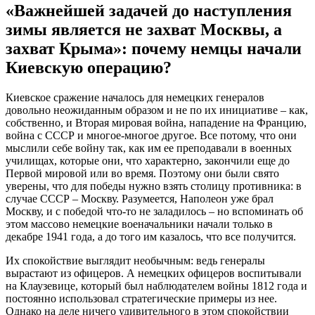
«Важнейшей задачей до наступления
зимы является не захват Москвы, а
захват Крыма»: почему немцы начали
Киевскую операцию?
Киевское сражение началось для немецких генералов
довольно неожиданным образом и не по их инициативе – как,
собственно, и Вторая мировая война, нападение на Францию,
война с СССР и многое-многое другое. Все потому, что они
мыслили себе войну так, как им ее преподавали в военных
училищах, которые они, что характерно, закончили еще до
Первой мировой или во время. Поэтому они были свято
уверены, что для победы нужно взять столицу противника: в
случае СССР – Москву. Разумеется, Наполеон уже брал
Москву, и с победой что-то не заладилось – но вспоминать об
этом массово немецкие военачальники начали только в
декабре 1941 года, а до того им казалось, что все получится.
Их спокойствие выглядит необычным: ведь генералы
вырастают из офицеров. А немецких офицеров воспитывали
на Клаузевице, который был наблюдателем войны 1812 года и
постоянно использовал стратегические примеры из нее.
Однако на деле ничего удивительного в этом спокойствии