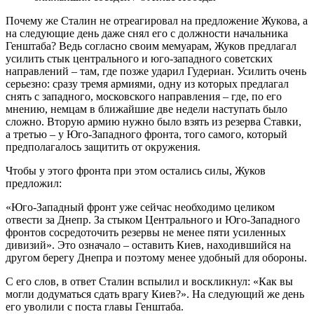
Почему же Сталин не отреагировал на предложение Жукова, а
на следующие день даже снял его с должности начальника
Генштаба? Ведь согласно своим мемуарам, Жуков предлагал
усилить стык центрального и юго-западного советских
направлений – там, где позже ударил Гудериан. Усилить очень
серьезно: сразу тремя армиями, одну из которых предлагал
снять с западного, московского направления – где, по его
мнению, немцам в ближайшие две недели наступать было
сложно. Вторую армию нужно было взять из резерва Ставки,
а третью – у Юго-Западного фронта, того самого, который
предполагалось защитить от окружения.
Чтобы у этого фронта при этом остались силы, Жуков
предложил:
«Юго-Западный фронт уже сейчас необходимо целиком
отвести за Днепр. За стыком Центрального и Юго-Западного
фронтов сосредоточить резервы не менее пяти усиленных
дивизий». Это означало – оставить Киев, находившийся на
другом берегу Днепра и поэтому менее удобный для обороны.
С его слов, в ответ Сталин вспылил и воскликнул: «Как вы
могли додуматься сдать врагу Киев?». На следующий же день
его уволили с поста главы Генштаба.