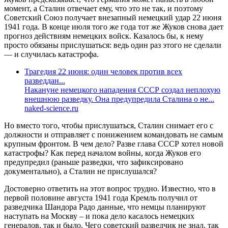
момент, а Сталин отвечает ему, что это не так, и поэтому
Советский Союз получает внезапный немецкий удар 22 июня
1941 года. В конце июля того же года тот же Жуков снова дает
прогноз действиям немецких войск. Казалось бы, к нему
просто обязаны прислушаться: ведь один раз этого не сделали
— и случилась катастрофа.
Трагедия 22 июня: один человек против всех
разведдан...
Накануне немецкого нападения СССР создал неплохую
внешнюю разведку. Она предупредила Сталина о не...
naked-science.ru
Но вместо того, чтобы прислушаться, Сталин снимает его с
должности и отправляет с понижением командовать не самым
крупным фронтом. В чем дело? Разве глава СССР хотел новой
катастрофы? Как перед началом войны, когда Жуков его
предупредил (раньше разведки, что зафиксировано
документально), а Сталин не прислушался?
Достоверно ответить на этот вопрос трудно. Известно, что в
первой половине августа 1941 года Кремль получил от
разведчика Шандора Радо данные, что немцы планируют
наступать на Москву – и пока дело касалось немецких
генералов, так и было. Чего советский разведчик не знал, так