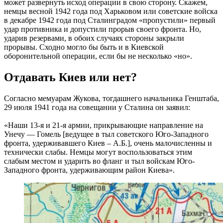
может развернуть исход операции в свою сторону. Скажем,
немцы весной 1942 года под Харьковом или советские войска
в декабре 1942 года под Сталинградом «пропустили» первый
удар противника и допустили прорыв своего фронта. Но,
ударив резервами, в обоих случаях стороны закрыли
прорывы. Сходно могло бы быть и в Киевской
оборонительной операции, если бы не несколько «но».
Отдавать Киев или нет?
Согласно мемуарам Жукова, тогдашнего начальника Генштаба,
29 июля 1941 года на совещании у Сталина он заявил:
«Наши 13-я и 21-я армии, прикрывающие направление на
Унечу — Гомель [ведущее в тыл советского Юго-Западного
фронта, удерживавшего Киев – А.Б.], очень малочисленны и
технически слабы. Немцы могут воспользоваться этим
слабым местом и ударить во фланг и тыл войскам Юго-
Западного фронта, удерживающим район Киева».