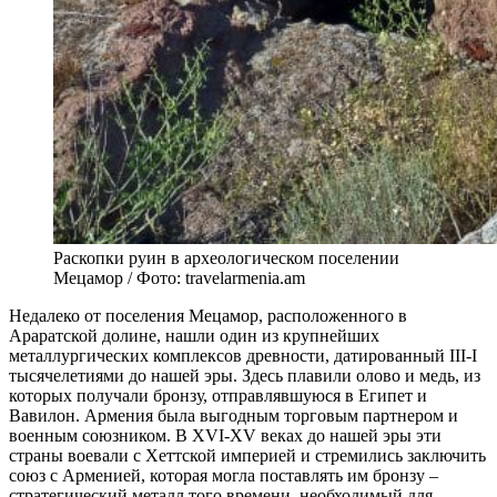
Раскопки руин в археологическом поселении
Мецамор / Фото: travelarmenia.am
Недалеко от поселения Мецамор, расположенного в
Араратской долине, нашли один из крупнейших
металлургических комплексов древности, датированный III-I
тысячелетиями до нашей эры. Здесь плавили олово и медь, из
которых получали бронзу, отправлявшуюся в Египет и
Вавилон. Армения была выгодным торговым партнером и
военным союзником. В XVI-XV веках до нашей эры эти
страны воевали с Хеттской империей и стремились заключить
союз с Арменией, которая могла поставлять им бронзу –
стратегический металл того времени, необходимый для