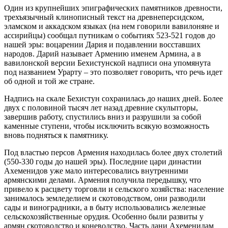
Один из крупнейших эпиграфических памятников древности,
трехъязычный клинописный текст на древнеперсидском,
эламском и аккадском языках (на нем говорили вавилоняне и
ассирийцы) сообщал путникам о событиях 523-521 годов до
нашей эры: воцарении Дария и подавлении восставших
народов. Дарий называет Армению именем Армина, а в
вавилонской версии Бехистунской надписи она упомянута
под названием Урарту – это позволяет говорить, что речь идет
об одной и той же стране.
Надпись на скале Бехистун сохранилась до наших дней. Более
двух с половиной тысяч лет назад древние скульпторы,
завершив работу, спустились вниз и разрушили за собой
каменные ступени, чтобы исключить всякую возможность
вновь подняться к памятнику.
Под властью персов Армения находилась более двух столетий
(550-330 годы до нашей эры). Последние цари династии
Ахеменидов уже мало интересовались внутренними
армянскими делами. Армения получила передышку, что
привело к расцвету торговли и сельского хозяйства: население
занималось земледелием и скотоводством, они разводили
сады и виноградники, а в быту использовались железные
сельскохозяйственные орудия. Особенно были развиты у
армян скотоводство и коневодство. Часть дани Ахеменидам