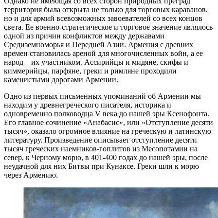
Однако не имеющая со всех сторон природных преград
территория была открыта не только для торговых караванов,
но и для армий всевозможных завоевателей со всех концов
света. Ее военно-стратегическое и торговое значение являлось
одной из причин конфликтов между державами
Средиземноморья и Передней Азии. Армения с древних
времен становилась ареной для многочисленных войн, а ее
народ – их участником. Ассирийцы и мидяне, скифы и
киммерийцы, парфяне, греки и римляне проходили
каменистыми дорогами Армении.
Одно из первых письменных упоминаний об Армении мы
находим у древнегреческого писателя, историка и
одновременно полководца V века до нашей эры Ксенофонта.
Его главное сочинение «Анабасис», или «Отступление десяти
тысяч», оказало огромное влияние на греческую и латинскую
литературу. Произведение описывает отступление десяти
тысяч греческих наемников-гоплитов из Месопотамии на
север, к Черному морю, в 401-400 годах до нашей эры, после
неудачной для них Битвы при Кунаксе. Греки шли к морю
через Армению.