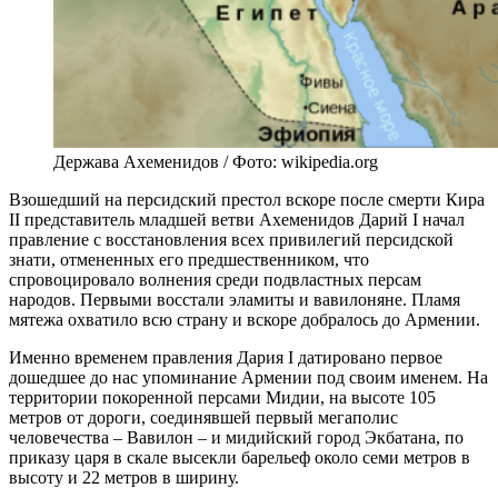
Держава Ахеменидов / Фото: wikipedia.org
Взошедший на персидский престол вскоре после смерти Кира
II представитель младшей ветви Ахеменидов Дарий I начал
правление с восстановления всех привилегий персидской
знати, отмененных его предшественником, что
спровоцировало волнения среди подвластных персам
народов. Первыми восстали эламиты и вавилоняне. Пламя
мятежа охватило всю страну и вскоре добралось до Армении.
Именно временем правления Дария I датировано первое
дошедшее до нас упоминание Армении под своим именем. На
территории покоренной персами Мидии, на высоте 105
метров от дороги, соединявшей первый мегаполис
человечества – Вавилон – и мидийский город Экбатана, по
приказу царя в скале высекли барельеф около семи метров в
высоту и 22 метров в ширину.