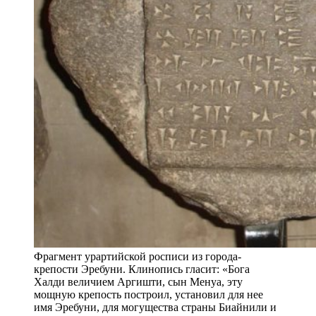
Фрагмент урартийской росписи из города-
крепости Эребуни. Клинопись гласит: «Бога
Халди величием Аргишти, сын Менуа, эту
мощную крепость построил, установил для нее
имя Эребуни, для могущества страны Биайнили и