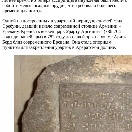
летнее время, но теперь ассирийцы вынуждены были нести с
собой тяжелые осадные орудия, что требовало большего
времени для похода.
Одной из построенных в урартский период крепостей стал
Эребуни, давший начало современной столице Армении –
Еревану. Крепость возвел царь Урарту Аргишти I (786-764
годы до нашей эры) в 782 году до нашей эры на холме Арин-
Берд близ современного Еревана. Она стала опорным
пунктом для закрепления урартов в Араратской долине.