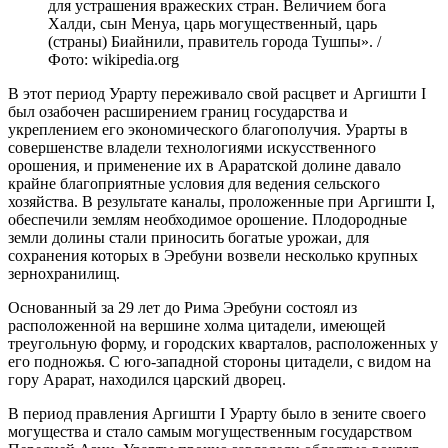
для устрашения вражеских стран. Величием бога
Халди, сын Менуа, царь могущественный, царь
(страны) Биайнили, правитель города Тушпы». /
Фото: wikipedia.org
В этот период Урарту переживало свой расцвет и Аргишти I
был озабочен расширением границ государства и
укреплением его экономического благополучия. Урарты в
совершенстве владели технологиями искусственного
орошения, и применение их в Араратской долине давало
крайне благоприятные условия для ведения сельского
хозяйства. В результате каналы, проложенные при Аргишти I,
обеспечили землям необходимое орошение. Плодородные
земли долины стали приносить богатые урожаи, для
сохранения которых в Эребуни возвели несколько крупных
зернохранилищ.
Основанный за 29 лет до Рима Эребуни состоял из
расположенной на вершине холма цитадели, имеющей
треугольную форму, и городских кварталов, расположенных у
его подножья. С юго-западной стороны цитадели, с видом на
гору Арарат, находился царский дворец.
В период правления Аргишти I Урарту было в зените своего
могущества и стало самым могущественным государством