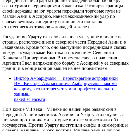
Передней Азии. Урарты прочно завладели областью вокруг
озера Урмия и территориями Закавказья. Расширяя границы
своей державы на юг, урарты перекрыли торговые пути из
Малой Азии в Ассирию, нанеся экономический удар по
своему вечному сопернику и лишив его поставок
стратегических товаров – лошадей и железа.
Государство Урарту оказало сильное культурное влияние на
страны, расположенные в северной части Передней Азии и в
Закавказье. Кроме того, оно выступило посредником в связях
между государствами Востока и населением Северного
Кавказа и Причерноморья. Во времена своего правления
Аргишти I вел напряженную борьбу с Ассирией у ее северных
границ и в конце концов вышел из нее победителем.
Виктор Амбарцумян — переоткрытие астрофизики
Имя Виктора Амазасповича Амбарцумяна знакомо
каждому, кто интересуется или профессионально
занима...
naked-science.ru
Но в конце VII века – VI веке до нашей эры баланс сил в
Передней Азии изменился. Ассирия и Урарту столкнулись с
новыми противниками, которые в итоге уничтожили оба
государства. Против Урарту выступили скифы и киммерийцы
с севера, а мидяне – с юго-востока. Мидяне одну за другой