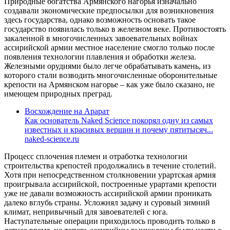
Природные богатства Армянского нагорья изначально
создавали экономические предпосылки для возникновения
здесь государства, однако возможность основать такое
государство появилась только в железном веке. Противостоять
закаленной в многочисленных завоевательных войнах
ассирийской армии местное население смогло только после
появления технологии плавления и обработки железа.
Железными орудиями было легче обрабатывать камень, из
которого стали возводить многочисленные оборонительные
крепости на Армянском нагорье – как уже было сказано, не
имеющем природных преград.
Восхождение на Арарат
Как основатель Naked Science покорял одну из самых
известных и красивых вершин и почему пятитысяч...
naked-science.ru
Процесс сплочения племен и отработка технологии
строительства крепостей продолжались в течение столетий.
Хотя при непосредственном столкновении урартская армия
проигрывала ассирийской, построенные урартами крепости
уже не давали возможность ассирийской армии проникать
далеко вглубь страны. Усложнял задачу и суровый зимний
климат, непривычный для завоевателей с юга.
Наступательные операции приходилось проводить только в