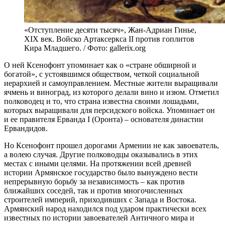
«Отступление десяти тысяч», Жан-Адриан Гинье,
XIX век. Войско Артаксеркса II против гоплитов
Кира Младшего. / Фото: gallerix.org
О ней Ксенофонт упоминает как о «стране обширной и
богатой», с устоявшимся обществом, четкой социальной
иерархией и самоуправлением. Местные жители выращивали
ячмень и виноград, из которого делали вино и изюм. Отметил
полководец и то, что страна известна своими лошадьми,
которых выращивали для персидского войска. Упоминает он
и ее правителя Ерванда I (Оронта) – основателя династии
Ервандидов.
Но Ксенофонт прошел дорогами Армении не как завоеватель,
а волею случая. Другие полководцы оказывались в этих
местах с иными целями. На протяжении всей древней
истории Армянское государство было вынуждено вести
непрерывную борьбу за независимость – как против
ближайших соседей, так и против многочисленных
строителей империй, приходивших с Запада и Востока.
Армянский народ находился под ударом практически всех
известных по истории завоевателей Античного мира и