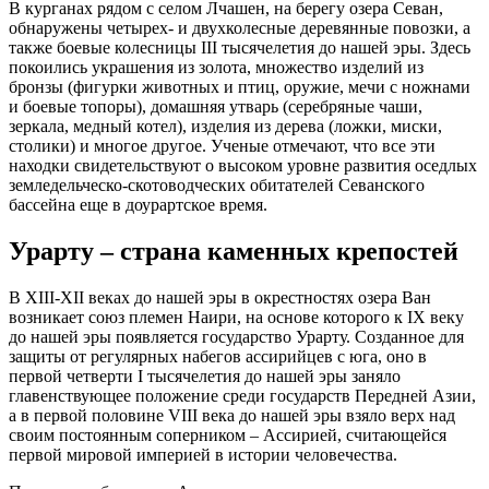
В курганах рядом с селом Лчашен, на берегу озера Севан,
обнаружены четырех- и двухколесные деревянные повозки, а
также боевые колесницы III тысячелетия до нашей эры. Здесь
покоились украшения из золота, множество изделий из
бронзы (фигурки животных и птиц, оружие, мечи с ножнами
и боевые топоры), домашняя утварь (серебряные чаши,
зеркала, медный котел), изделия из дерева (ложки, миски,
столики) и многое другое. Ученые отмечают, что все эти
находки свидетельствуют о высоком уровне развития оседлых
земледельческо-скотоводческих обитателей Севанского
бассейна еще в доурартское время.
Урарту – страна каменных крепостей
В XIII-XII веках до нашей эры в окрестностях озера Ван
возникает союз племен Наири, на основе которого к IX веку
до нашей эры появляется государство Урарту. Созданное для
защиты от регулярных набегов ассирийцев с юга, оно в
первой четверти I тысячелетия до нашей эры заняло
главенствующее положение среди государств Передней Азии,
а в первой половине VIII века до нашей эры взяло верх над
своим постоянным соперником – Ассирией, считающейся
первой мировой империей в истории человечества.