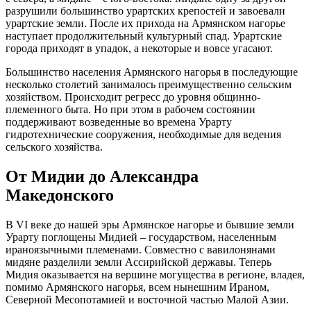
разрушили большинство урартских крепостей и завоевали
урартские земли. После их прихода на Армянском нагорье
наступает продолжительный культурный спад. Урартские
города приходят в упадок, а некоторые и вовсе угасают.
Большинство населения Армянского нагорья в последующие
несколько столетий занималось преимущественно сельским
хозяйством. Происходит регресс до уровня общинно-
племенного быта. Но при этом в рабочем состоянии
поддерживают возведенные во времена Урарту
гидротехнические сооружения, необходимые для ведения
сельского хозяйства.
От Мидии до Александра
Македонского
В VI веке до нашей эры Армянское нагорье и бывшие земли
Урарту поглощены Мидией – государством, населенным
ираноязычными племенами. Совместно с вавилонянами
мидяне разделили земли Ассирийской державы. Теперь
Мидия оказывается на вершине могущества в регионе, владея,
помимо Армянского нагорья, всем нынешним Ираном,
Северной Месопотамией и восточной частью Малой Азии.