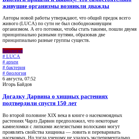
живущие организмы возникли дважды
Авторы новой работы утверждают, что общий предок всего
живого (LUCA) по сути не был свободноживущим
организмом. А его потомки, чтобы стать такими, пошли двумя
принципиально разными путями, образовав две
принципиально разные группы существ.
Биология
# LUCA
# археи
# бактерия
# биология
6 августа, 07:52
Игорь Байдов
Догадку Дарвина о хищных растениях
подтвердили спустя 150 лет
Во второй половине XIX века в книге о насекомоядных
растениях Чарлз Дарвин предположил, что некоторые
камнеломки с липкими железистыми волосками могут
проявлять свойства хищника — ловить и переваривать
насекомых. Но тогда ученому не удалось экспериментально