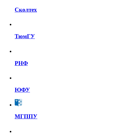
Сколтех
ТюмГУ
РНФ
ЮФУ
МГППУ