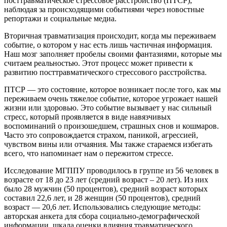
посттравматическое стрессовое расстройство (ПТСР),
наблюдая за происходящими событиями через новостные
репортажи и социальные медиа.
Вторичная травматизация происходит, когда мы переживаем
событие, о котором у нас есть лишь частичная информация.
Наш мозг заполняет пробелы своими фантазиями, которые мы
считаем реальностью. Этот процесс может привести к
развитию посттравматического стрессового расстройства.
ПТСР — это состояние, которое возникает после того, как мы
переживаем очень тяжелое событие, которое угрожает нашей
жизни или здоровью. Это событие вызывает у нас сильный
стресс, который проявляется в виде навязчивых
воспоминаний о произошедшем, страшных снов и кошмаров.
Часто это сопровождается страхом, паникой, агрессией,
чувством вины или отчаяния. Мы также стараемся избегать
всего, что напоминает нам о пережитом стрессе.
Исследование МГППУ проводилось в группе из 56 человек в
возрасте от 18 до 23 лет (средний возраст – 20 лет). Из них
было 28 мужчин (50 процентов), средний возраст которых
составил 22,6 лет, и 28 женщин (50 процентов), средний
возраст — 20,6 лет. Использовались следующие методы:
авторская анкета для сбора социально-демографической
информации, шкала оценки влияния травматического