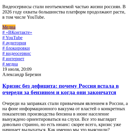
Видеосервисы стали неотъемлемой частью жизни россиян. В
2026 году охваты большинства платформ продолжают расти,
в том числе YouTube.
Медиа
# «ВКонтакте»
# YouTube
# аудитория
# блокировки
# видеосервис
# интернет
# медиа
19 июля, 20:09
Александр Березин
Кризис без дефицита: почему Россия встала в
очереди за бензином и когда они закончатся
Очереди на заправках стали привычным явлением в России, а
на фоне информационного вакуума от властей о конкретных
показателях производства бензина в июне население
вынуждено ориентироваться на слухи. Все это выглядит
довольно странно, но есть нюанс: скорее всего, кризис уже
начинает выдыхаться. Как именно мы это выяснили?