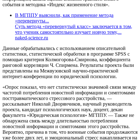
события и методика «Индекс жизненного стиля».
В МГППУ выяснили, как применение метода
«перевернуты...
Суть метода «перевернутый класс» заключается в том,
что ученик самостоятельно изучает новую тему,...
naked-science.ru
Данные обрабатывались с использованием описательной
статистики, статистической обработки в программе SPSS с
помощью критерия Колмогорова-Смирнова, коэффициента
ранговой корреляции Ч. Спирмена. Результаты проекта были
представлены на Межвузовской научно-практической
интернет-конференции по юридической психологии.
«Опрос показал, что нет статистически значимой связи между
частотой потребления новостной информации и симптомами
посттравматического стрессового расстройства, —
рассказывает Николай Дворянчиков, научный руководитель
проекта, кандидат психологических наук, доцент, декан
факультета «Юридическая психология» МГППУ. — Также не
обнаружена связь между длительностью потребления
новостной информации и симптомами этого расстройства.
Вероятно, причина в том, что военные события продолжаются
уже более двух лет, и эмоциональный стресс накапливается на