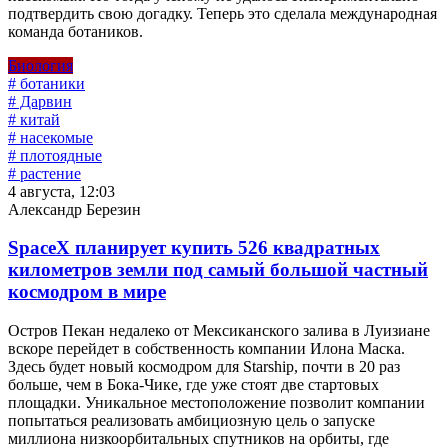
подтвердить свою догадку. Теперь это сделала международная
команда ботаников.
Биология
# ботаники
# Дарвин
# китай
# насекомые
# плотоядные
# растение
4 августа, 12:03
Александр Березин
SpaceX планирует купить 526 квадратных
километров земли под самый большой частный
космодром в мире
Остров Пекан недалеко от Мексиканского залива в Луизиане
вскоре перейдет в собственность компании Илона Маска.
Здесь будет новый космодром для Starship, почти в 20 раз
больше, чем в Бока-Чике, где уже стоят две стартовых
площадки. Уникальное местоположение позволит компании
попытаться реализовать амбициозную цель о запуске
миллиона низкоорбитальных спутников на орбиты, где