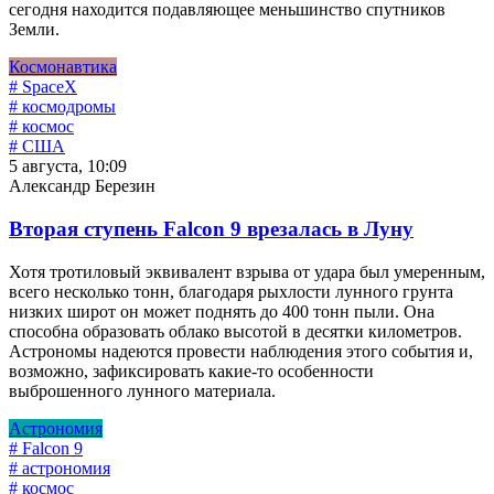
сегодня находится подавляющее меньшинство спутников
Земли.
Космонавтика
# SpaceX
# космодромы
# космос
# США
5 августа, 10:09
Александр Березин
Вторая ступень Falcon 9 врезалась в Луну
Хотя тротиловый эквивалент взрыва от удара был умеренным,
всего несколько тонн, благодаря рыхлости лунного грунта
низких широт он может поднять до 400 тонн пыли. Она
способна образовать облако высотой в десятки километров.
Астрономы надеются провести наблюдения этого события и,
возможно, зафиксировать какие-то особенности
выброшенного лунного материала.
Астрономия
# Falcon 9
# астрономия
# космос