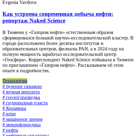
Evgenia Vavilova
Как устроена современная добыча нефти:
репортаж Naked Science
В Тюмени у «Газпром нефти» естественным образом
сформировался большой научно-исследовательский кластер. В
городе расположено более десятка институтов и
образовательных центров, филиалы РАН, а в 2024 году на
полную мощность заработал исследовательский центр
«Геосфера». Корреспондент Naked Science побывала в Тюмени
по приглашению «Газпром нефти». Рассказываем об этом
опыте в подробностях.
Технологии
# бурение скважин
# вечная мерзлота
# геологоразведка
# гидроразрыв пласта
# Керамика
# керн
# машинное зрение
# микрофлюидика
# нефть
# нефтяные скважины