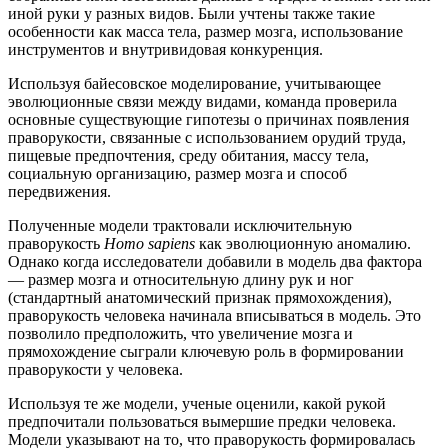
иной руки у разных видов. Были учтены также такие
особенности как масса тела, размер мозга, использование
инструментов и внутривидовая конкуренция.
Используя байесовское моделирование, учитывающее
эволюционные связи между видами, команда проверила
основные существующие гипотезы о причинах появления
праворукости, связанные с использованием орудий труда,
пищевые предпочтения, среду обитания, массу тела,
социальную организацию, размер мозга и способ
передвижения.
Полученные модели трактовали исключительную
праворукость
Homo sapiens
как эволюционную аномалию.
Однако когда исследователи добавили в модель два фактора
— размер мозга и относительную длину рук и ног
(стандартный анатомический признак прямохождения),
праворукость человека начинала вписываться в модель. Это
позволило предположить, что увеличение мозга и
прямохождение сыграли ключевую роль в формировании
праворукости у человека.
Используя те же модели, ученые оценили, какой рукой
предпочитали пользоваться вымершие предки человека.
Модели указывают на то, что праворукость формировалась