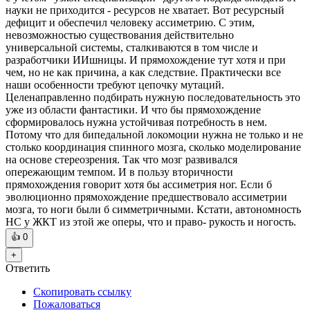
науки не приходится - ресурсов не хватает. Вот ресурсный
дефицит и обеспечил человеку ассиметрию. С этим,
невозможностью существования действительно
универсальной системы, сталкиваются в том числе и
разработчики ИИшницы. И прямохождение тут хотя и при
чем, но не как причина, а как следствие. Практически все
наши особенности требуют цепочку мутаций.
Целенаправленно подбирать нужную последовательность это
уже из области фантастики. И что бы прямохождение
сформировалось нужна устойчивая потребность в нем.
Потому что для бипедальной локомоции нужна не только и не
столько координация спинного мозга, сколько моделирование
на основе стереозрения. Так что мозг развивался
опережающим темпом. И в пользу вторичности
прямохождения говорит хотя бы ассиметрия ног. Если б
эволюционно прямохождение предшествовало ассиметрии
мозга, то ноги были б симметричными. Кстати, автономность
НС у ЖКТ из этой же оперы, что и право- рукость и ногость.
👍
0
+
Ответить
Скопировать ссылку
Пожаловаться