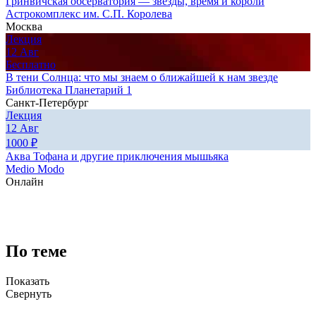
Гринвичская обсерватория — звезды, время и короли
Астрокомплекс им. С.П. Королева
Москва
Лекция
12
Авг
Бесплатно
В тени Солнца: что мы знаем о ближайшей к нам звезде
Библиотека Планетарий 1
Санкт-Петербург
Лекция
12
Авг
1000
₽
Аква Тофана и другие приключения мышьяка
Medio Modo
Онлайн
По теме
Показать
Свернуть