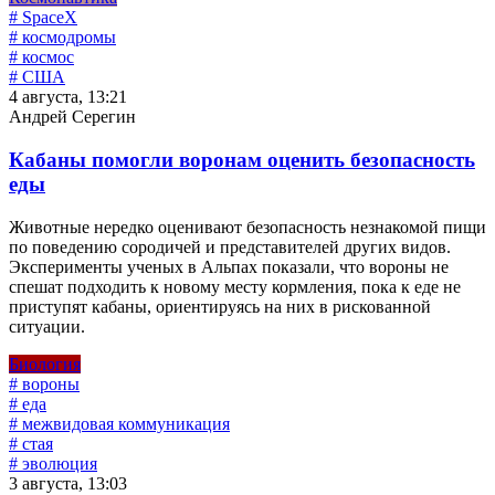
# SpaceX
# космодромы
# космос
# США
4 августа, 13:21
Андрей Серегин
Кабаны помогли воронам оценить безопасность
еды
Животные нередко оценивают безопасность незнакомой пищи
по поведению сородичей и представителей других видов.
Эксперименты ученых в Альпах показали, что вороны не
спешат подходить к новому месту кормления, пока к еде не
приступят кабаны, ориентируясь на них в рискованной
ситуации.
Биология
# вороны
# еда
# межвидовая коммуникация
# стая
# эволюция
3 августа, 13:03