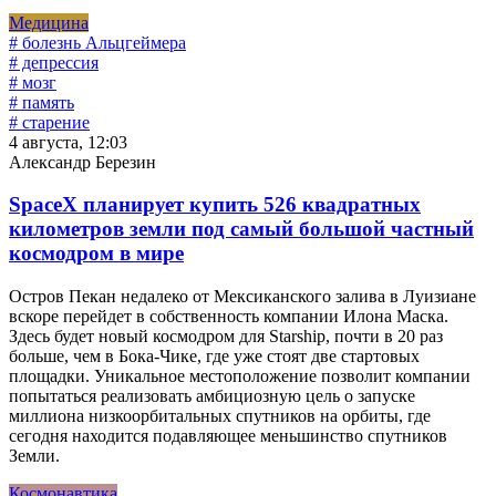
Медицина
# болезнь Альцгеймера
# депрессия
# мозг
# память
# старение
4 августа, 12:03
Александр Березин
SpaceX планирует купить 526 квадратных
километров земли под самый большой частный
космодром в мире
Остров Пекан недалеко от Мексиканского залива в Луизиане
вскоре перейдет в собственность компании Илона Маска.
Здесь будет новый космодром для Starship, почти в 20 раз
больше, чем в Бока-Чике, где уже стоят две стартовых
площадки. Уникальное местоположение позволит компании
попытаться реализовать амбициозную цель о запуске
миллиона низкоорбитальных спутников на орбиты, где
сегодня находится подавляющее меньшинство спутников
Земли.
Космонавтика