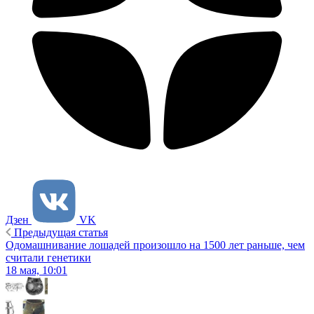
Дзен
VK
Предыдущая статья
Одомашнивание лошадей произошло на 1500 лет раньше, чем
считали генетики
18 мая, 10:01