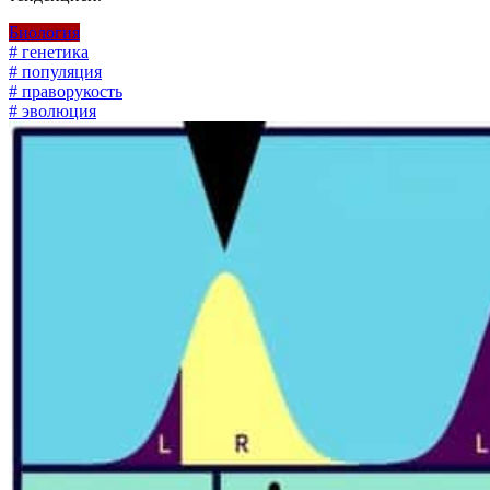
Биология
# генетика
# популяция
# праворукость
# эволюция