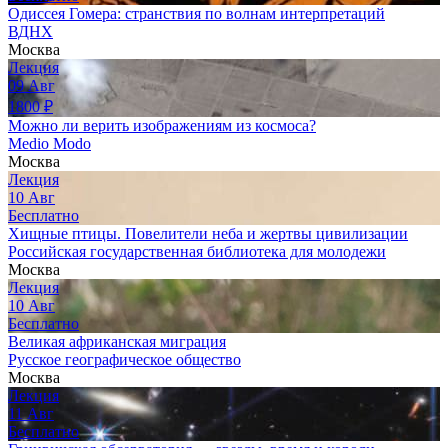
Одиссея Гомера: странствия по волнам интерпретаций
ВДНХ
Москва
Лекция
09
Авг
1800
₽
Можно ли верить изображениям из космоса?
Medio Modo
Москва
Лекция
10
Авг
Бесплатно
Хищные птицы. Повелители неба и жертвы цивилизации
Российская государственная библиотека для молодежи
Москва
Лекция
10
Авг
Бесплатно
Великая африканская миграция
Русское географическое общество
Москва
Лекция
11
Авг
Бесплатно