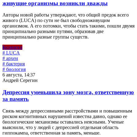
живущие организмы возникли дважды
Авторы новой работы утверждают, что общий предок всего
живого (LUCA) по сути не был свободноживущим
организмом. А его потомки, чтобы стать такими, пошли двумя
принципиально разными путями, образовав две
принципиально разные группы существ.
Биология
# LUCA
# археи
# бактерия
# биология
6 августа, 14:37
Андрей Серегин
Депрессия уменьшила зону мозга, ответственную
за память
Связь между депрессивными расстройствами и повышенным
риском когнитивных нарушений известна давно, однако ее
биологические механизмы оставались неясными. Ученые
выяснили, что у людей с депрессией отдельная область
гиппокампа, ответственная за память, меньше.