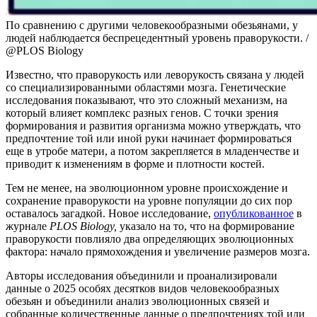
По сравнению с другими человекообразными обезьянами, у
людей наблюдается беспрецедентный уровень праворукости. /
@PLOS Biology
Известно, что праворукость или леворукость связана у людей
со специализированными областями мозга. Генетические
исследования показывают, что это сложный механизм, на
который влияет комплекс разных генов. С точки зрения
формирования и развития организма можно утверждать, что
предпочтение той или иной руки начинает формироваться
еще в утробе матери, а потом закрепляется в младенчестве и
приводит к изменениям в форме и плотности костей.
Тем не менее, на эволюционном уровне происхождение и
сохранение праворукости на уровне популяции до сих пор
оставалось загадкой. Новое исследование,
опубликованное
в
журнале
PLOS Biology,
указало на то, что на формирование
праворукости повлияло два определяющих эволюционных
фактора: начало прямохождения и увеличение размеров мозга.
Авторы исследования объединили и проанализировали
данные о 2025 особях десятков видов человекообразных
обезьян и объединили анализ эволюционных связей и
собранные количественные данные о предпочтениях той или