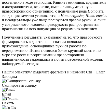
постепенно в ходе эволюции. Ранние гоминины, ардипитеки
и австралопитеки, вероятно, имели лишь умеренную
правостороннюю ориентацию, с появлением рода
Homo
эта
тенденция заметно усиливается, и
Homo ergaster, Homo erectus
и неандертальцы уже чаще пользуются правой рукой. И лишь
у современного человека праворукость распространяется
практически на всю популяцию за редким исключением.
Полученные результаты указывают на то, что праворукость
формировалась в два этапа — сначала появилась
прямохождение, освободившее руки от работы по
передвижению. Позже появился более крупный мозг, и по
мере его роста и реорганизации правосторонняя
направленность закрепилась в почти повсеместной модели,
наблюдаемой сегодня.
Нашли опечатку? Выделите фрагмент и нажмите Ctrl + Enter.
Закладка
Скопировать ссылку
Email
Печать