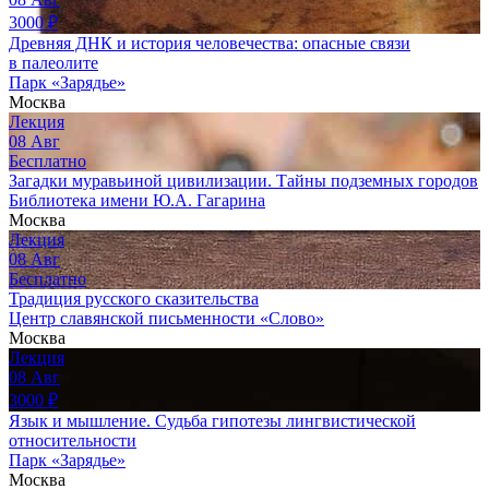
3000
₽
Древняя ДНК и история человечества: опасные связи
в палеолите
Парк «Зарядье»
Москва
Лекция
08
Авг
Бесплатно
Загадки муравьиной цивилизации. Тайны подземных городов
Библиотека имени Ю.А. Гагарина
Москва
Лекция
08
Авг
Бесплатно
Традиция русского сказительства
Центр славянской письменности «Слово»
Москва
Лекция
08
Авг
3000
₽
Язык и мышление. Судьба гипотезы лингвистической
относительности
Парк «Зарядье»
Москва