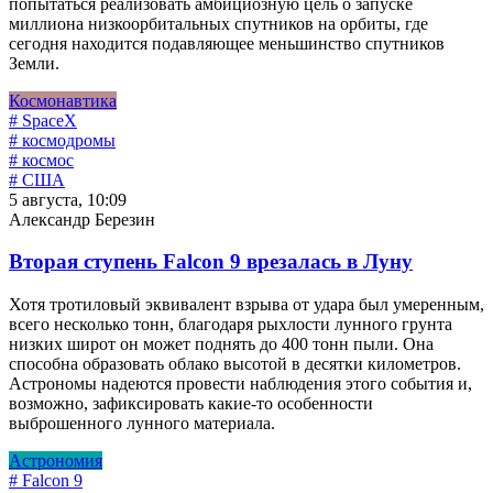
попытаться реализовать амбициозную цель о запуске
миллиона низкоорбитальных спутников на орбиты, где
сегодня находится подавляющее меньшинство спутников
Земли.
Космонавтика
# SpaceX
# космодромы
# космос
# США
5 августа, 10:09
Александр Березин
Вторая ступень Falcon 9 врезалась в Луну
Хотя тротиловый эквивалент взрыва от удара был умеренным,
всего несколько тонн, благодаря рыхлости лунного грунта
низких широт он может поднять до 400 тонн пыли. Она
способна образовать облако высотой в десятки километров.
Астрономы надеются провести наблюдения этого события и,
возможно, зафиксировать какие-то особенности
выброшенного лунного материала.
Астрономия
# Falcon 9