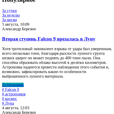
За сутки
За неделю
За месяц
5 августа, 10:09
Александр Березин
Вторая ступень Falcon 9 врезалась в Луну
Хотя тротиловый эквивалент взрыва от удара был умеренным,
всего несколько тонн, благодаря рыхлости лунного грунта
низких широт он может поднять до 400 тонн пыли. Она
способна образовать облако высотой в десятки километров.
Астрономы надеются провести наблюдения этого события и,
возможно, зафиксировать какие-то особенности
выброшенного лунного материала.
Астрономия
# Falcon 9
# астрономия
# космос
# Луна
4 августа, 12:03
Александр Березин