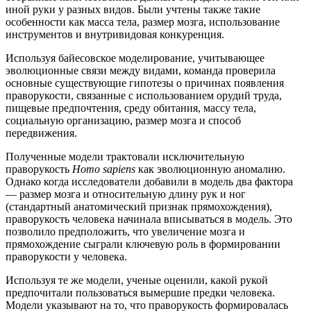
иной руки у разных видов. Были учтены также такие
особенности как масса тела, размер мозга, использование
инструментов и внутривидовая конкуренция.
Используя байесовское моделирование, учитывающее
эволюционные связи между видами, команда проверила
основные существующие гипотезы о причинах появления
праворукости, связанные с использованием орудий труда,
пищевые предпочтения, среду обитания, массу тела,
социальную организацию, размер мозга и способ
передвижения.
Полученные модели трактовали исключительную
праворукость
Homo sapiens
как эволюционную аномалию.
Однако когда исследователи добавили в модель два фактора
— размер мозга и относительную длину рук и ног
(стандартный анатомический признак прямохождения),
праворукость человека начинала вписываться в модель. Это
позволило предположить, что увеличение мозга и
прямохождение сыграли ключевую роль в формировании
праворукости у человека.
Используя те же модели, ученые оценили, какой рукой
предпочитали пользоваться вымершие предки человека.
Модели указывают на то, что праворукость формировалась