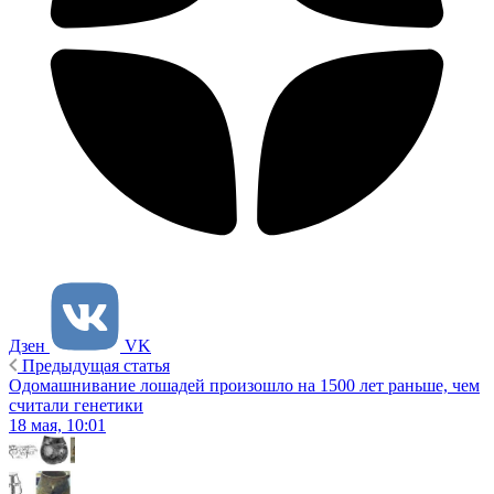
Дзен
VK
Предыдущая статья
Одомашнивание лошадей произошло на 1500 лет раньше, чем
считали генетики
18 мая, 10:01