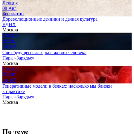
Лекция
08
Авг
Бесплатно
Дореволюционные дачники и дачная культура
ВДНХ
Москва
Лекция
08
Авг
3000
₽
Свет будущего: лазеры в жизни человека
Парк «Зарядье»
Москва
Лекция
08
Авг
3000
₽
Генеративные модели в белках: насколько мы близки
к практике
Парк «Зарядье»
Москва
По теме