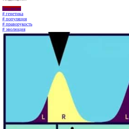
Биология
# генетика
# популяция
# праворукость
# эволюция