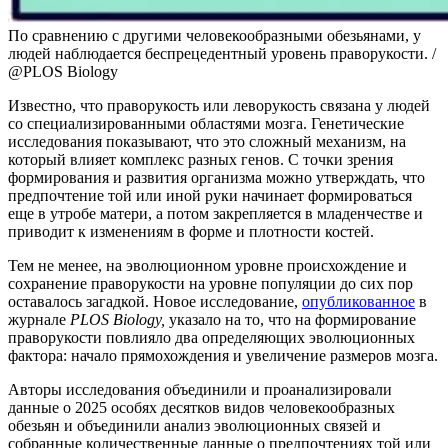
По сравнению с другими человекообразными обезьянами, у
людей наблюдается беспрецедентный уровень праворукости. /
@PLOS Biology
Известно, что праворукость или леворукость связана у людей
со специализированными областями мозга. Генетические
исследования показывают, что это сложный механизм, на
который влияет комплекс разных генов. С точки зрения
формирования и развития организма можно утверждать, что
предпочтение той или иной руки начинает формироваться
еще в утробе матери, а потом закрепляется в младенчестве и
приводит к изменениям в форме и плотности костей.
Тем не менее, на эволюционном уровне происхождение и
сохранение праворукости на уровне популяции до сих пор
оставалось загадкой. Новое исследование,
опубликованное
в
журнале
PLOS Biology,
указало на то, что на формирование
праворукости повлияло два определяющих эволюционных
фактора: начало прямохождения и увеличение размеров мозга.
Авторы исследования объединили и проанализировали
данные о 2025 особях десятков видов человекообразных
обезьян и объединили анализ эволюционных связей и
собранные количественные данные о предпочтениях той или