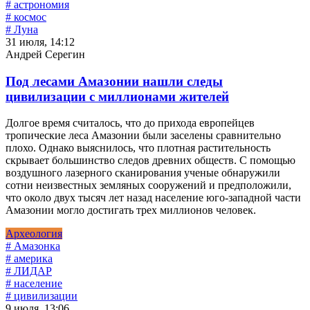
# астрономия
# космос
# Луна
31 июля, 14:12
Андрей Серегин
Под лесами Амазонии нашли следы
цивилизации с миллионами жителей
Долгое время считалось, что до прихода европейцев
тропические леса Амазонии были заселены сравнительно
плохо. Однако выяснилось, что плотная растительность
скрывает большинство следов древних обществ. С помощью
воздушного лазерного сканирования ученые обнаружили
сотни неизвестных земляных сооружений и предположили,
что около двух тысяч лет назад население юго-западной части
Амазонии могло достигать трех миллионов человек.
Археология
# Амазонка
# америка
# ЛИДАР
# население
# цивилизации
9 июля, 13:06