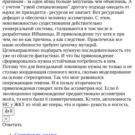
причинам - за один абзац больше запутаешь чем объяснишь. А
с учетом "узкой специализации" другого подхода ожидать от
науки не приходится - ресурсов не хватает. Вот ресурсный
дефицит и обеспечил человеку ассиметрию. С этим,
невозможностью существования действительно
универсальной системы, сталкиваются в том числе и
разработчики ИИшницы. И прямохождение тут хотя и при
чем, но не как причина, а как следствие. Практически все
наши особенности требуют цепочку мутаций.
Целенаправленно подбирать нужную последовательность это
уже из области фантастики. И что бы прямохождение
сформировалось нужна устойчивая потребность в нем.
Потому что для бипедальной локомоции нужна не только и не
столько координация спинного мозга, сколько моделирование
на основе стереозрения. Так что мозг развивался
опережающим темпом. И в пользу вторичности
прямохождения говорит хотя бы ассиметрия ног. Если б
эволюционно прямохождение предшествовало ассиметрии
мозга, то ноги были б симметричными. Кстати, автономность
НС у ЖКТ из этой же оперы, что и право- рукость и ногость.
👍
0
+
Ответить
Скопировать ссылку