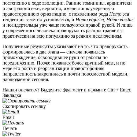
постепенно в ходе эволюции. Ранние гоминины, ардипитеки
и австралопитеки, вероятно, имели лишь умеренную
правостороннюю ориентацию, с появлением рода
Homo
эта
тенденция заметно усиливается, и
Homo ergaster, Homo erectus
и неандертальцы уже чаще пользуются правой рукой. И лишь
у современного человека праворукость распространяется
практически на всю популяцию за редким исключением.
Полученные результаты указывают на то, что праворукость
формировалась в два этапа — сначала появилась
прямохождение, освободившее руки от работы по
передвижению. Позже появился более крупный мозг, и по
мере его роста и реорганизации правосторонняя
направленность закрепилась в почти повсеместной модели,
наблюдаемой сегодня.
Нашли опечатку? Выделите фрагмент и нажмите Ctrl + Enter.
Закладка
Скопировать ссылку
Email
Печать