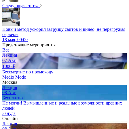
Следующая статья
Новый метод ускорил загрузку сайтов и видео, не перегружая
серверы
18 мая, 09:00
Предстоящие мероприятия
Все
Лекция
07
Авг
1000
₽
Бессмертие по промокоду
Medio Modo
Москва
Лекция
08
Авг
Бесплатно
Не могли! Вымышленные и реальные возможности древних
людей
Зануда
Онлайн
Лекция
08
Авг