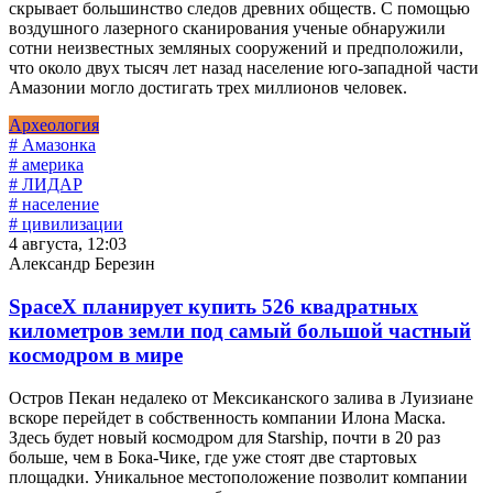
скрывает большинство следов древних обществ. С помощью
воздушного лазерного сканирования ученые обнаружили
сотни неизвестных земляных сооружений и предположили,
что около двух тысяч лет назад население юго-западной части
Амазонии могло достигать трех миллионов человек.
Археология
# Амазонка
# америка
# ЛИДАР
# население
# цивилизации
4 августа, 12:03
Александр Березин
SpaceX планирует купить 526 квадратных
километров земли под самый большой частный
космодром в мире
Остров Пекан недалеко от Мексиканского залива в Луизиане
вскоре перейдет в собственность компании Илона Маска.
Здесь будет новый космодром для Starship, почти в 20 раз
больше, чем в Бока-Чике, где уже стоят две стартовых
площадки. Уникальное местоположение позволит компании