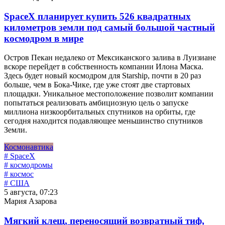
SpaceX планирует купить 526 квадратных
километров земли под самый большой частный
космодром в мире
Остров Пекан недалеко от Мексиканского залива в Луизиане
вскоре перейдет в собственность компании Илона Маска.
Здесь будет новый космодром для Starship, почти в 20 раз
больше, чем в Бока-Чике, где уже стоят две стартовых
площадки. Уникальное местоположение позволит компании
попытаться реализовать амбициозную цель о запуске
миллиона низкоорбитальных спутников на орбиты, где
сегодня находится подавляющее меньшинство спутников
Земли.
Космонавтика
# SpaceX
# космодромы
# космос
# США
5 августа, 07:23
Мария Азарова
Мягкий клещ, переносящий возвратный тиф,