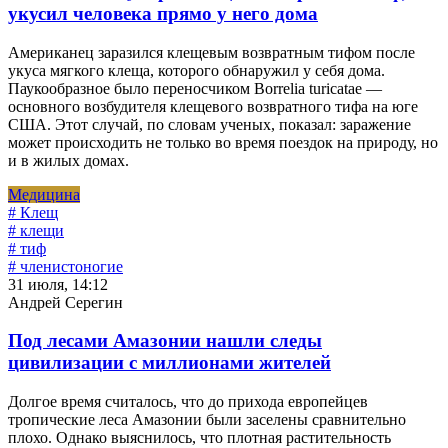
укусил человека прямо у него дома
Американец заразился клещевым возвратным тифом после
укуса мягкого клеща, которого обнаружил у себя дома.
Паукообразное было переносчиком Borrelia turicatae —
основного возбудителя клещевого возвратного тифа на юге
США. Этот случай, по словам ученых, показал: заражение
может происходить не только во время поездок на природу, но
и в жилых домах.
Медицина
# Клещ
# клещи
# тиф
# членистоногие
31 июля, 14:12
Андрей Серегин
Под лесами Амазонии нашли следы
цивилизации с миллионами жителей
Долгое время считалось, что до прихода европейцев
тропические леса Амазонии были заселены сравнительно
плохо. Однако выяснилось, что плотная растительность