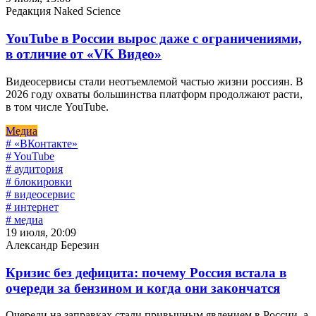
Редакция Naked Science
YouTube в России вырос даже с ограничениями,
в отличие от «VK Видео»
Видеосервисы стали неотъемлемой частью жизни россиян. В
2026 году охваты большинства платформ продолжают расти,
в том числе YouTube.
Медиа
# «ВКонтакте»
# YouTube
# аудитория
# блокировки
# видеосервис
# интернет
# медиа
19 июля, 20:09
Александр Березин
Кризис без дефицита: почему Россия встала в
очереди за бензином и когда они закончатся
Очереди на заправках стали привычным явлением в России, а