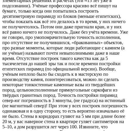
элементарных решениях и расчётах (эти ≈15 лет уже в
подсознании). Учёные профессора красиво всё пишут на
бумаге, только когда они попытались построить
десятиметровую пирамиду из блоков (меньше египетских),
чтобы показать как всё это делалось в то время, у них ничего
не получичтолось. Потом они даже пригнали кран, и у них
всё равно ничего не получилось. Даже без учёта времени. Уже
не говорю, про умопомрачительную точность исполнения,
про отсутствие не получившихся, «бракованных» объектов,
про разные моменты, которые люди работающие с камнем (а
не учёные) называют почти невыполнимыми даже в наше
время. Отсутствие построек такого качества как да 5
тысячелетия до нашей эры так и после времени постройки
египетских пирамид (по официальной версии). Вообще,
учёным неплохо было бы сходить к в мастерскую по
производству камня, поинтересоваться, можно ли сделать
некоторые тонкостенные каменные вазы из твердейших
пород, цельноисполненные прямоугольные саркофаги из
твёрдых гранитных пород. Точность постройки пирамид
север-юг погрешность в 3 минуты, (не градуса) на истинный
(не магнитный север)! При этом у всех построек погрешность
одинаковая и в одну сторону, то есть вероятно изначально её
не было. Стены в коридорах гуляют на 5 мм при длине более
20 м, у вас наверное стена в квартире гуляет сантиметров на
5–10, а дом разрушится лет через 100. Извините, что