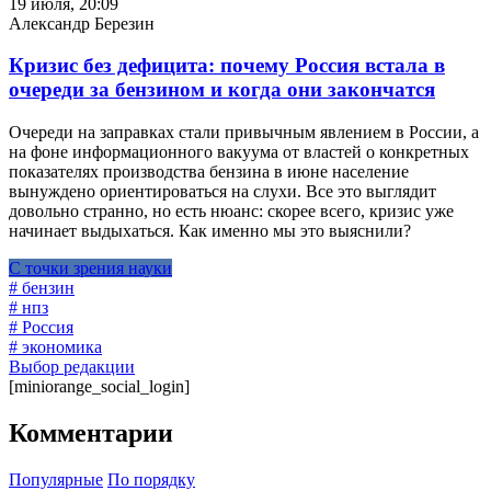
19 июля, 20:09
Александр Березин
Кризис без дефицита: почему Россия встала в
очереди за бензином и когда они закончатся
Очереди на заправках стали привычным явлением в России, а
на фоне информационного вакуума от властей о конкретных
показателях производства бензина в июне население
вынуждено ориентироваться на слухи. Все это выглядит
довольно странно, но есть нюанс: скорее всего, кризис уже
начинает выдыхаться. Как именно мы это выяснили?
С точки зрения науки
# бензин
# нпз
# Россия
# экономика
Выбор редакции
[miniorange_social_login]
Комментарии
Популярные
По порядку