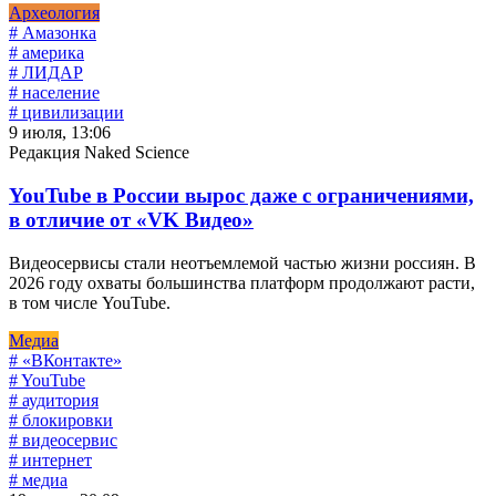
Археология
# Амазонка
# америка
# ЛИДАР
# население
# цивилизации
9 июля, 13:06
Редакция Naked Science
YouTube в России вырос даже с ограничениями,
в отличие от «VK Видео»
Видеосервисы стали неотъемлемой частью жизни россиян. В
2026 году охваты большинства платформ продолжают расти,
в том числе YouTube.
Медиа
# «ВКонтакте»
# YouTube
# аудитория
# блокировки
# видеосервис
# интернет
# медиа