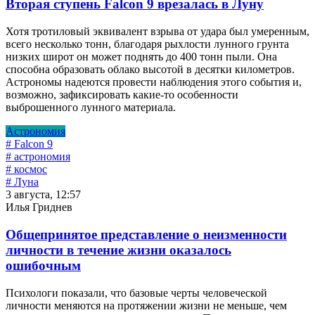
Вторая ступень Falcon 9 врезалась в Луну
Хотя тротиловый эквивалент взрыва от удара был умеренным,
всего несколько тонн, благодаря рыхлости лунного грунта
низких широт он может поднять до 400 тонн пыли. Она
способна образовать облако высотой в десятки километров.
Астрономы надеются провести наблюдения этого события и,
возможно, зафиксировать какие-то особенности
выброшенного лунного материала.
Астрономия
# Falcon 9
# астрономия
# космос
# Луна
3 августа, 12:57
Илья Гриднев
Общепринятое представление о неизменности
личности в течение жизни оказалось
ошибочным
Психологи показали, что базовые черты человеческой
личности меняются на протяжении жизни не меньше, чем