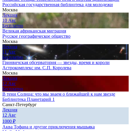
Российская государственная библиотека для молодежи
Москва
Лекция
10
Авг
Бесплатно
Великая африканская миграция
Русское географическое общество
Москва
Лекция
11
Авг
Бесплатно
Гринвичская обсерватория — звезды, время и короли
Астрокомплекс им. С.П. Королева
Москва
Лекция
12
Авг
Бесплатно
В тени Солнца: что мы знаем о ближайшей к нам звезде
Библиотека Планетарий 1
Санкт-Петербург
Лекция
12
Авг
1000
₽
Аква Тофана и другие приключения мышьяка