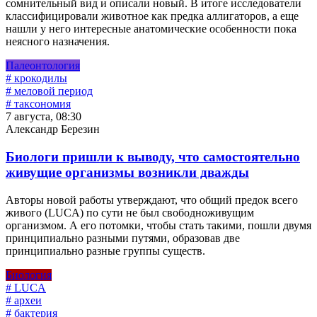
сомнительный вид и описали новый. В итоге исследователи
классифицировали животное как предка аллигаторов, а еще
нашли у него интересные анатомические особенности пока
неясного назначения.
Палеонтология
# крокодилы
# меловой период
# таксономия
7 августа, 08:30
Александр Березин
Биологи пришли к выводу, что самостоятельно
живущие организмы возникли дважды
Авторы новой работы утверждают, что общий предок всего
живого (LUCA) по сути не был свободноживущим
организмом. А его потомки, чтобы стать такими, пошли двумя
принципиально разными путями, образовав две
принципиально разные группы существ.
Биология
# LUCA
# археи
# бактерия