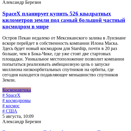
Александр Березин
SpaceX планирует купить 526 квадратных
километров земли под самый большой частный
космодром в мире
Остров Пекан недалеко от Мексиканского залива в Луизиане
вскоре перейдет в собственность компании Илона Маска.
Здесь будет новый космодром для Starship, почти в 20 раз
больше, чем в Бока-Чике, где уже стоят две стартовых
площадки. Уникальное местоположение позволит компании
попытаться реализовать амбициозную цель о запуске
миллиона низкоорбитальных спутников на орбиты, где
сегодня находится подавляющее меньшинство спутников
Земли.
Космонавтика
# SpaceX
# космодромы
# космос
# США
5 августа, 10:09
Александр Березин