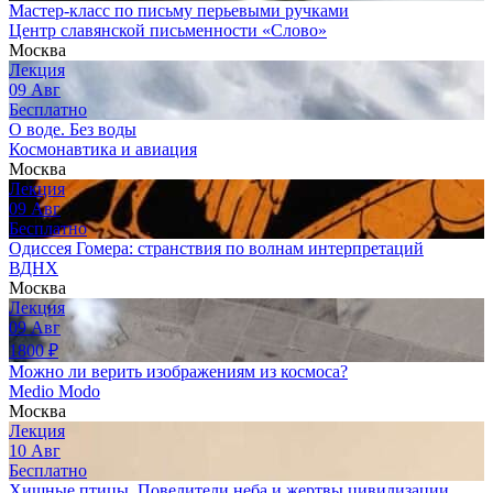
Мастер-класс по письму перьевыми ручками
Центр славянской письменности «Слово»
Москва
Лекция
09
Авг
Бесплатно
О воде. Без воды
Космонавтика и авиация
Москва
Лекция
09
Авг
Бесплатно
Одиссея Гомера: странствия по волнам интерпретаций
ВДНХ
Москва
Лекция
09
Авг
1800
₽
Можно ли верить изображениям из космоса?
Medio Modo
Москва
Лекция
10
Авг
Бесплатно
Хищные птицы. Повелители неба и жертвы цивилизации