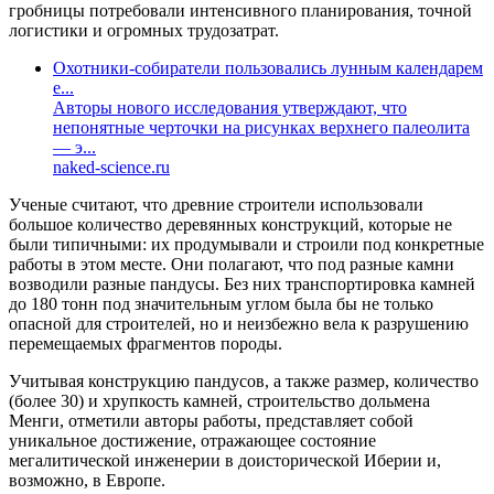
гробницы потребовали интенсивного планирования, точной
логистики и огромных трудозатрат.
Охотники-собиратели пользовались лунным календарем
е...
Авторы нового исследования утверждают, что
непонятные черточки на рисунках верхнего палеолита
— э...
naked-science.ru
Ученые считают, что древние строители использовали
большое количество деревянных конструкций, которые не
были типичными: их продумывали и строили под конкретные
работы в этом месте. Они полагают, что под разные камни
возводили разные пандусы. Без них транспортировка камней
до 180 тонн под значительным углом была бы не только
опасной для строителей, но и неизбежно вела к разрушению
перемещаемых фрагментов породы.
Учитывая конструкцию пандусов, а также размер, количество
(более 30) и хрупкость камней, строительство дольмена
Менги, отметили авторы работы, представляет собой
уникальное достижение, отражающее состояние
мегалитической инженерии в доисторической Иберии и,
возможно, в Европе.