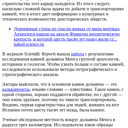
строительства этот карьер находится. Из этого следует,
насколько сложной была задача по добыче и транспортировке
камней, что в итоге дает информацию о культурных и
технических возможностях доисторических обществ.
Деревянные стены не спасли живых от мира мертвых
Археологи нашли на западе Франции неолитическую
крепость, в которой шесть тысяч лет назад жили ст...
naked-science.ru
В журнале
Scientific Reports
вышла
работа
с результатами
исследования камней дольмена Менга группой археологов,
историков и геологов. Чтобы узнать больше о составе камней,
исследователи использовали методы петрографического и
стратиграфического анализа.
Авторы выяснили, что в основном камни дольмена — это
калькарениты
, иными словами — известняки. Такие камни, с
одной стороны, хорошо поддаются обработке, но с другой —
они очень хрупкие, поэтому их тяжело транспортировать.
Видимо, первая характеристика для людей, живших на юге
Испании почти шесть тысяч лет назад, была важнее.
Ученые обследовали местность вокруг дольмена Менга в
радиусе трех километров. Исследователи взяли образцы