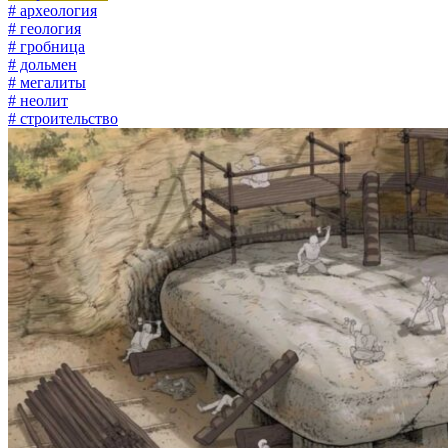
# археология
# геология
# гробница
# дольмен
# мегалиты
# неолит
# строительство