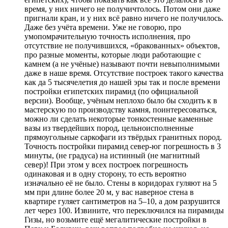
время, у них ничего не получичтолось. Потом они даже
пригнали кран, и у них всё равно ничего не получилось.
Даже без учёта времени. Уже не говорю, про
умопомрачительную точность исполнения, про
отсутствие не получившихся, «бракованных» объектов,
про разные моменты, которые люди работающие с
камнем (а не учёные) называют почти невыполнимыми
даже в наше время. Отсутствие построек такого качества
как да 5 тысячелетия до нашей эры так и после времени
постройки египетских пирамид (по официальной
версии). Вообще, учёным неплохо было бы сходить к в
мастерскую по производству камня, поинтересоваться,
можно ли сделать некоторые тонкостенные каменные
вазы из твердейших пород, цельноисполненные
прямоугольные саркофаги из твёрдых гранитных пород.
Точность постройки пирамид север-юг погрешность в 3
минуты, (не градуса) на истинный (не магнитный
север)! При этом у всех построек погрешность
одинаковая и в одну сторону, то есть вероятно
изначально её не было. Стены в коридорах гуляют на 5
мм при длине более 20 м, у вас наверное стена в
квартире гуляет сантиметров на 5–10, а дом разрушится
лет через 100. Извините, что переключился на пирамиды
Гизы, но возьмите ещё мегалитические постройки в