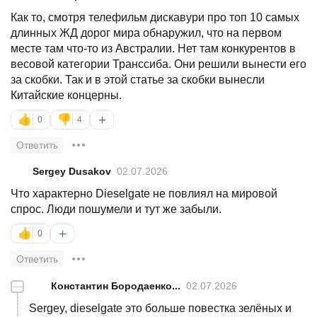
Как то, смотря телефильм дискавури про топ 10 самых
длинных ЖД дорог мира обнаружил, что на первом
месте там что-то из Австралии. Нет там конкурентов в
весовой категории Транссиба. Они решили вынести его
за скобки. Так и в этой статье за скобки вынесли
Китайские концерны.
+
👍
👎
0
4
Ответить
Sergey Dusakov
02.07.2026
Что характерно Dieselgate не повлиял на мировой
спрос. Люди пошумели и тут же забыли.
+
👍
0
Ответить
—
Константин Бородаенко...
02.07.2026
Sergey, dieselgate это больше повестка зелёных и