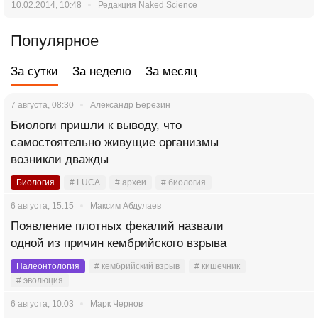
10.02.2014, 10:48
Редакция Naked Science
Популярное
За сутки
За неделю
За месяц
7 августа, 08:30
Александр Березин
Биологи пришли к выводу, что
самостоятельно живущие организмы
возникли дважды
Биология
# LUCA
# археи
# биология
6 августа, 15:15
Максим Абдулаев
Появление плотных фекалий назвали
одной из причин кембрийского взрыва
Палеонтология
# кембрийский взрыв
# кишечник
# эволюция
6 августа, 10:03
Марк Чернов