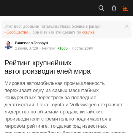
Этот пост добавлен читателем Naked Science в раздел
«Сообщество»
. Узнайте как это сделать по
ссылке.
Вячеслав Говорун
2 июля, 07:29
Рейтинг:
+1005
Посты:
2094
Рейтинг крупнейших
автопроизводителей мира
Мировая автомобильная промышленность
переживает одну из самых масштабных
конкурентных перестроек за последние
десятилетия. Пока Toyota и Volkswagen сохраняют
лидерство по объемам продаж, китайские
производители стремительно поднимаются в
мировом рейтинге, тогда как ряд известных