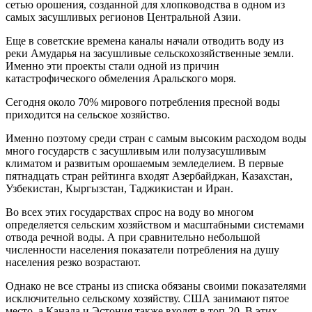
сетью орошения, созданной для хлопководства в одном из
самых засушливых регионов Центральной Азии.
Еще в советские времена каналы начали отводить воду из
реки Амударья на засушливые сельскохозяйственные земли.
Именно эти проекты стали одной из причин
катастрофического обмеления Аральского моря.
Сегодня около 70% мирового потребления пресной воды
приходится на сельское хозяйство.
Именно поэтому среди стран с самым высоким расходом воды
много государств с засушливым или полузасушливым
климатом и развитым орошаемым земледелием. В первые
пятнадцать стран рейтинга входят Азербайджан, Казахстан,
Узбекистан, Кыргызстан, Таджикистан и Иран.
Во всех этих государствах спрос на воду во многом
определяется сельским хозяйством и масштабными системами
отвода речной воды. А при сравнительно небольшой
численности населения показатели потребления на душу
населения резко возрастают.
Однако не все страны из списка обязаны своими показателями
исключительно сельскому хозяйству. США занимают пятое
место, а Канада и Эстония также входят в топ-20. В этих