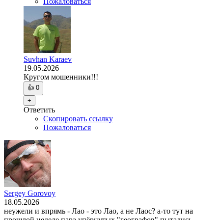
Пожаловаться
Suvhan Karaev
19.05.2026
Кругом мошенники!!!
👍
0
+
Ответить
Скопировать ссылку
Пожаловаться
Sergey Gorovoy
18.05.2026
неужели и впрямь - Лао - это Лао, а не Лаос? а-то тут на
прошлой неделе пара упёрнутых "географов" пытались