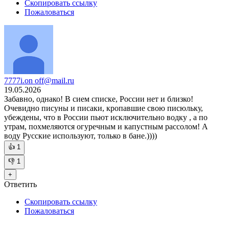
Скопировать ссылку
Пожаловаться
7777i.on off@mail.ru
19.05.2026
Забавно, однако! В сием списке, России нет и близко!
Очевидно писуны и писаки, кропавшие свою писюльку,
убеждены, что в России пьют исключительно водку , а по
утрам, похмеляются огуречным и капустным рассолом! А
воду Русские используют, только в бане.))))
👍
1
👎
1
+
Ответить
Скопировать ссылку
Пожаловаться
—