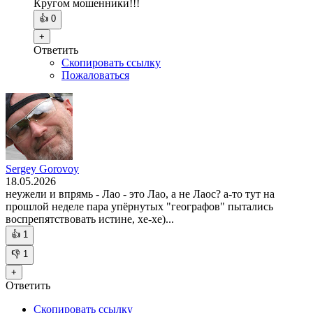
Кругом мошенники!!!
👍
0
+
Ответить
Скопировать ссылку
Пожаловаться
Sergey Gorovoy
18.05.2026
неужели и впрямь - Лао - это Лао, а не Лаос? а-то тут на
прошлой неделе пара упёрнутых "географов" пытались
воспрепятствовать истине, хе-хе)...
👍
1
👎
1
+
Ответить
Скопировать ссылку