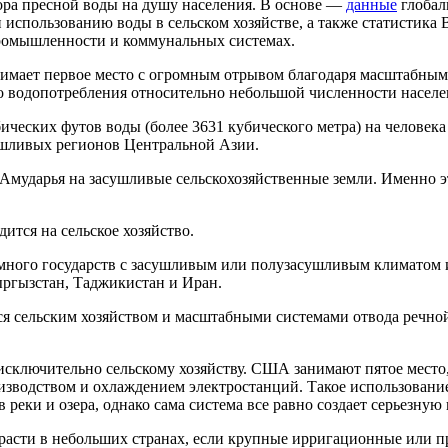
ора пресной воды на душу населения. В основе —
данные
глобал
использованию воды в сельском хозяйстве, а также статистика 
промышленности и коммунальных системах.
анимает первое место с огромным отрывом благодаря масштабн
ого водопотребления относительно небольшой численности насел
ических футов воды (более 3631 кубического метра) на человека 
сушливых регионов Центральной Азии.
и Амударья на засушливые сельскохозяйственные земли. Именно 
ится на сельское хозяйство.
много государств с засушливым или полузасушливым климатом 
ыргызстан, Таджикистан и Иран.
ется сельским хозяйством и масштабными системами отвода речн
исключительно сельскому хозяйству. США занимают пятое место, 
зводством и охлаждением электростанций. Такое использование
 реки и озера, однако сама система все равно создает серьезную
 расти в небольших странах, если крупные ирригационные или 