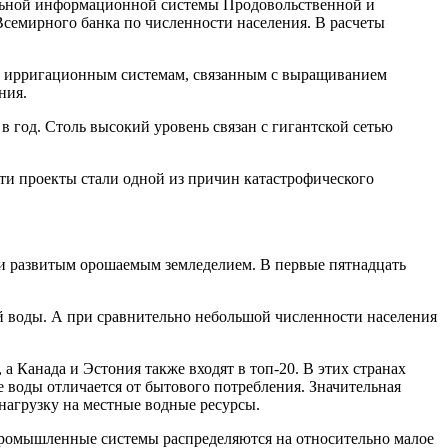
ьной информационной системы Продовольственной и
Всемирного банка по численности населения. В расчеты
ым ирригационным системам, связанным с выращиванием
ения.
в год. Столь высокий уровень связан с гигантской сетью
эти проекты стали одной из причин катастрофического
и развитым орошаемым земледелием. В первые пятнадцать
ой воды. А при сравнительно небольшой численности населения
а Канада и Эстония также входят в топ-20. В этих странах
 воды отличается от бытового потребления. Значительная
 нагрузку на местные водные ресурсы.
промышленные системы распределяются на относительно малое