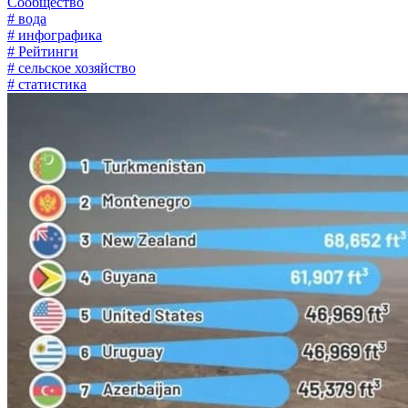
Сообщество
# вода
# инфографика
# Рейтинги
# сельское хозяйство
# статистика