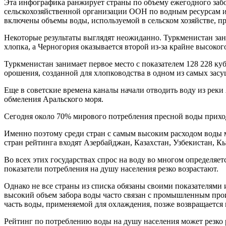
Эта инфографика ранжирует страны по объему ежегодного заб
сельскохозяйственной организации ООН по водным ресурсам и 
включены объемы воды, используемой в сельском хозяйстве, 
Некоторые результаты выглядят неожиданно. Туркменистан з
хлопка, а Черногория оказывается второй из-за крайне высок
Туркменистан занимает первое место с показателем 128 228 куб
орошения, созданной для хлопководства в одном из самых за
Еще в советские времена каналы начали отводить воду из рек
обмеления Аральского моря.
Сегодня около 70% мирового потребления пресной воды приход
Именно поэтому среди стран с самым высоким расходом воды 
стран рейтинга входят Азербайджан, Казахстан, Узбекистан, К
Во всех этих государствах спрос на воду во многом определя
показатели потребления на душу населения резко возрастают.
Однако не все страны из списка обязаны своими показателями 
высокий объем забора воды часто связан с промышленным прои
часть воды, применяемой для охлаждения, позже возвращается в
Рейтинг по потреблению воды на душу населения может резко